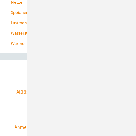
Netze
Stadtwerke
Speicher
Energiekonzerne
Lastmanagement
Wasserstoff
Wärme
Abo- & Leserservice
ADRESSBUCH der WIND- und SOLARENERGIE
AGB
Alle Inhalte chronologisch
Anmelden
Anmeldung & Registrierung
Datenschutz
E-Paper