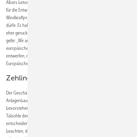
Albers betonte, dass der von der Regierung eingerichtete Arbeitskreis
für die Entwicklung von Akzeptanzstrategien für neue
Windkraftprojekte nicht durch den Windkraftgipfel kopiert werden
dürfe. Es habe im Akzeptanzarbeitskreis bedauerlicherweise bisher
eher geruckelt als produktiv geflutscht, sagte Albers. Doch weiterhin
gelte: „Wir arbeiten intensiv daran, dass es 2020 nach vorne geht“. Im
europäischen Kontext müsse Berlin nun eine Industriestrategie
entwerfen, mit der die Energiewende ein Teil der Wirtschaftsunion der
Europäischen Union werde.
Zehlinger: Ziele sind nicht konsistent
Der Geschäftsführer der Energiesparte im deutschen Maschinen- und
Anlagenbauer-Verband VDMA, Matthias Zehlinger, nannte den
bevorstehenden Windgipfel im Hinblick auf die aktuelle wirtschaftliche
Talsohle der Branche ein „Tal- oder ein Basislager-Treffen“ vor dem
entscheidenden Aufstieg. Branche und Energiepolitik müssten
beachten, dass die verschiedenen Ziele Deutschlands und in der EU