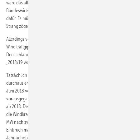
wäre das alleine ein wichtiger Erfolg, betonte Albers. Der
Bundeswirtschaftsminister benötige wenig mehr als guten Willen
dafür. Es müsse klar werden, dass Windkraft und Politik an einem
Strang zögen: „Wir müssen zum Team der Energiewende werden.“
Allerdings verdeutlichte der Windkraftcheflobbyist auch, dass der
Windkraftgipfel auch die jüngsten eklatanten Negativtrends für
Deutschlands Windkraft an Land wieder umkehren lassen muss.
„2018/19 waren dramatische Jahre“, sagte Albers.
Tatsächlich war der Windenergiezubau an Land anders als der auf See
durchaus erwarbar im ersten Halbjahr 2019 im Vergleich zu Januar bis
Juni 2018 von 1.626,5 Megawatt (MW) auf 287 MW kollabiert. Bereits
vorausgegangen war ein deutlicher Rückgang des jährlichen Zubaus
ab 2018. Denn noch 2017 hatte der nationale Markt ein Rekordjahr für
die Windkraftfirmen mit 2.280,7 MW in den ersten sechs und 5.333,53
MW nach zwölf Monaten eingebracht. Verantwortlich für den
Einbruch macht die Windbranche einerseits eine erst nach einem
Jahr behobene Fehlregelung zu Bürgerenergiegesellschaften in den