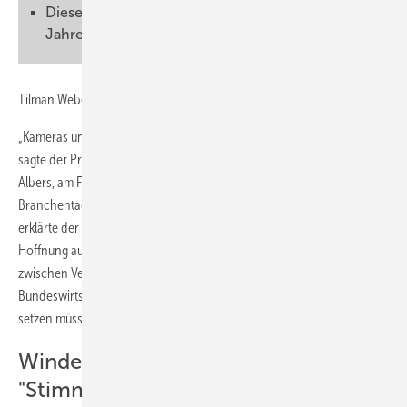
Diese Terawattstunden werden in den 20er
Jahren hier ankommen
Tilman Weber
„Kameras und Licht sind Anfang September auf Altmaier gerichtet“,
sagte der Präsident im Bundesverband Windenergie (BWE), Hermann
Albers, am Freitag in Rostock. In seiner Auftaktrede zur
Branchentagung Rostock Wind am vergangenen Wochenende
erklärte der BWE-Chefvertreter somit, dass die Branche nun ihre
Hoffnung auf das für Anfang September angesetzte Gipfeltreffen
zwischen Vertretern der Windkraft und dem
Bundeswirtschaftsministerium inklusive Ressortchef Peter Altmaier
setzen müsse.
Windenergie-Gipfel muss
"Stimmungswende" erzeugen