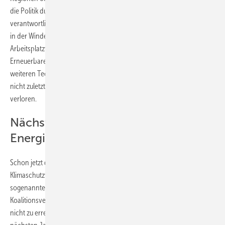
die Politik durch die von ihr verschleppte Energiewende
verantwortlich dafür, dass bis Ende 2017 „20.000 Arbeitsplätze allein
in der Windenergie verloren gegangen sind.“ Hinzu kämen
Arbeitsplatzverluste aus den Krisenjahren 2018 und 2019. Die
Erneuerbaren-Branche mitsamt auch Photovoltaik, Bioenergie und
weiteren Technologiebereichen habe bis 2017 schon 100.000 Jobs
nicht zuletzt durch eine der Energiewende schadende Politik
verloren.
Nächster Bruch der
Energiewendeziele droht
Schon jetzt drohe außerdem „der nächste angelegte Bruch“ der
Klimaschutzversprechen der Bundesregierung, monierte Albers. Die
sogenannte schwarz-rote-Koalition aus CDU/CSU und SPD hatte im
Koalitionsvertrag eingeräumt, die deutschen Klimaschutzziele für 2020
nicht zu erreichen. Im Zeitraum bis 2030 will sie nun zu Anfang des