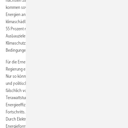
nächsten Jahrzehnts den Klimaschutzzielen für 2020 möglichst nahe
kommen sowie danach einen Anteil von 65 Prozent erneuerbarer
Energien an der Stromversorgung erreichen und die
klimaschädlichen Kohlendioxid-Emissionen im Vergleich zu 1990 um
55 Prozent reduzieren. Allerdings habe die Regierung weder bisherige
Ausbauziele bei erneuerbaren Energien ihren übergeordneten
Klimaschutzzielen angepasst, noch die Strombedarfsrechnung den
Bedingungen der Energiewende, warnte Albers.
Für die Erneuerbaren-Branche gehe es jetzt daher darum, mit der
Regierung eine Einigung über den künftigen Strombedarf zu erzielen.
Nur so könne der Ausbau der Erneuerbaren bis 2030 richtig beziffert
und politisch gesteuert werden. Noch immer gehe die Regierung
fälschlich vom Rückgang des Stromverbrauchs von 620 auf 520
Terawattstunden (TWh) aus. Sie setze einzig auf die zunehmende
Energieeffizienz dank des zu erwartenden technologischen
Fortschritts. Tatsächlich werde der Energiebedarf aber zunehmen.
Durch Elektromobilität, durch Umwandlung von Strom in andere
Energieformen in sogenannten Power-to-X-Anlagen sowie speziell