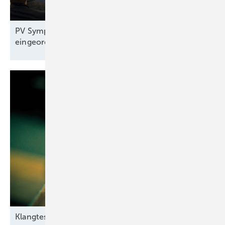
PV Symposium 2026: Reiches Pläne
eingeordnet
Klangtest im
Windpark