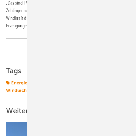
„Das sind TWh die in den 20er Jahren hier ankommen“, verwies
Zehlinger auf künftig hierzulande bevorstehende Investitionen in
Windkraft durch die Industrie. Der europaweite Trend zu Power-to-X-
Erzeugungen werde diese Nachfrage verstärken.
Teilen
Link kopieren
Tags
Energiepolitik
Energiewende
Windenergie
Windtechnik
onshore-wind
Weitere Inhalte