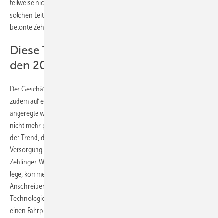
teilweise nicht verbindlich und sogar nicht konsistent seien. An
solchen Leitlinien könne sich aber „kein Unternehmen ausrichten“,
betonte Zehlinger.
Diese Terawattstunden werden in
den 20er Jahren hier ankommen
Der Geschäftsführer des VDMA-Teilverbands Power Systems verwies
zudem auf eine von den politisch gesetzten Klimawendezielen schon
angeregte weltweite Nachfrage: „Es gibt eine Nachfrageseite, die gar
nicht mehr politisch beschrieben werden muss.“ Aus den USA komme
der Trend, dass große Unternehmen ein enormes Interesse an einer
Versorgung mit Windstrom und Solarstrom entwickelt hätten, erklärte
Zehlinger. Wenn die Politik dieser Nachfrage keine Steine in den Weg
lege, komme diese nun nach Deutschland. Dies belegten jüngste
Anschreiben der Autobauer VW und Mercedes sowie des
Technologieunternehmens Bosch an Zulieferer mit der Aufforderung,
einen Fahrplan bis hin zu einer klimaneutralen Produktion vorzulegen.