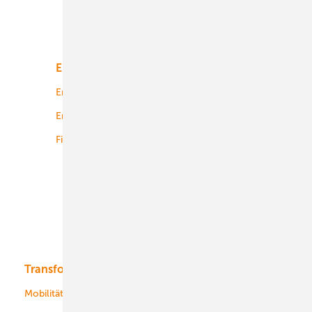
Unsere Themen
Energiemarkt
Technologie
Energierecht
Planung
Energiemärkte weltweit
Logistik
Finanzierung
Betrieb
Onshore-Wind
Offshore-Wind
Solar
Bioenergie
Transformation
Energieversorger
Service
Mobilität
Kommunen