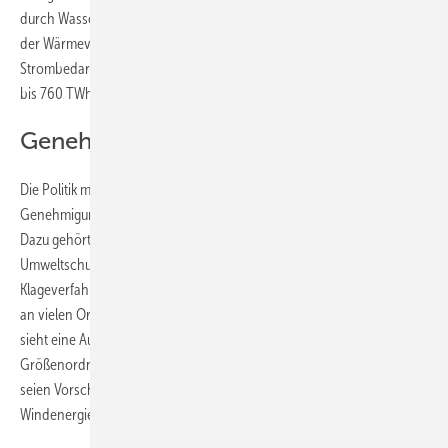
durch Wasserstoffproduktion werde Deutschland im Verkehr und in
der Wärmeversorgung den Erneuerbaren-Anteil erhöhen müssen. Der
Strombedarf werde daher laut Branchenerwartungen noch auf 740
bis 760 TWh steigen.
Genehmigungsprobleme beheben
Die Politik müsse alsbald allerdings auch Rahmenverfahren für die
Genehmigung von Windkraftanlagen neu abstecken, sagte Albers.
Dazu gehörten begrenzte Widerspruchszeiten für
Umweltschutzverbände und Windkraftgegner oder kürzere
Klageverfahren. Auch müsse am von Branche und Politik mittlerweile
an vielen Orten geteilten Zwei-Prozent-Ziel festgehalten werden. Es
sieht eine Ausweisung von Windparkeignungsflächen in der
Größenordnung von zwei Prozent der Landesfläche vor. Zugleich
seien Vorschläge aus der Windkraft zu nutzen, wie die Akzeptanz des
Windenergieausbaus zu stärken ist.