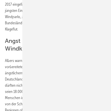
2017 eingeführten Ausschreibungen für neue Windparks. Den
jüngsten Einbruch verursachten zu lange Genehmigungsprozesse für
Windparks, zu viele Restriktionen gegen Neubaukonzepte auf
Bundesländerebene und eine durch unklare Gesetze begünstigte
Klageflut.
Angst gefährdet Arbeitsplätze der
Windkraft
Albers warnte mit Verweis auf den von der Koalition in Berlin
vorbereiteten Ausstieg aus der Kohlekraft von 2020 bis 2038 vor
ängstlichem Zögern: Mögliche negative Folgen der Energiewende in
Deutschland auf die heutige Beschäftigung in der Kohlekraftbranche
dürften nicht zum Nicht-Handeln der Politik genutzt werden. Zwar
seien 18.000 heute in der Braunkohlewirtschaft beschäftigte
Menschen in Deutschland eine ernstzunehmende Bürde, zumal die
von der Schließung von Kohlekraftunternehmen betroffenen
Regionen oft strukturschwache Regionen seien. Doch schon jetzt sei