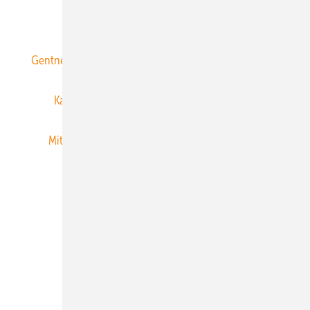
ERNEUERBARE ENERGIEN abonnieren
Gentner Energy Media
Gentner Verlag
Impressum
Karriere bei Gentner
Team
Mediaservice
Mitgliedschaften und Engagement
Newsletter
Privacy Manager
RSS-Feed
Veranstaltungen / Webinare
© 2026 ERNEUERBARE ENERGIEN