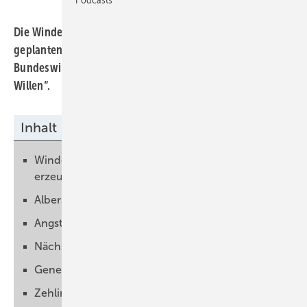
Die Windenergie-Organisationen setzen auf den
geplanten Krisen-Gipfel mit dem
Bundeswirtschaftsministerium – und verlangen „guten
Willen“.
Inhalt
Windenergie-Gipfel muss "Stimmungswende"
erzeugen
Albers: Es braucht erst einmal guten Willen
Angst gefährdet Arbeitsplätze der Windkraft
Nächster Bruch der Energiewendeziele droht
Genehmigungsprobleme beheben
Zehlinger: Ziele sind nicht konsistent