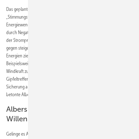
Das geplante Treffen müsse eine öffentlich wahrnehmbare
„Stimmungswende“ erreichen, sagte Albers. Die Diskussion über die
Energiewende mitsamt Windkraftausbau in Deutschland dürfe nicht
durch Negativ-Schlagworte geprägt werden. Statt mit Vokabeln wie
der Strompreisbremse zu hantieren, die auf eine gesetzliche Regelung
gegen steigende Strompreise aufgrund des Ausbaus erneuerbarer
Energien zielt, müssten positive Schlagworte vorherrschen.
Beispielsweise könnten Arbeitsplätze im Heimatmarkt durch die
Windkraft zur wichtigen Botschaft werden. „Es geht uns bei diesem
Gipfeltreffen nicht mehr wie bei früheren Gelegenheiten um die
Sicherung ausreichender Preise für eingespeisten Windstrom“,
betonte Albers. Jetzt gelte: „Es geht um die weichen Faktoren.“
Albers: Es braucht erst einmal guten
Willen
Gelinge es Altmaier, diese Botschaft nach dem Treffen zu vermitteln,