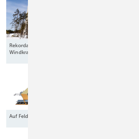
Rekordausbau mit zehn aufgehenden Sternen am
Windkraftfirmament
Auf Feld und
Brache