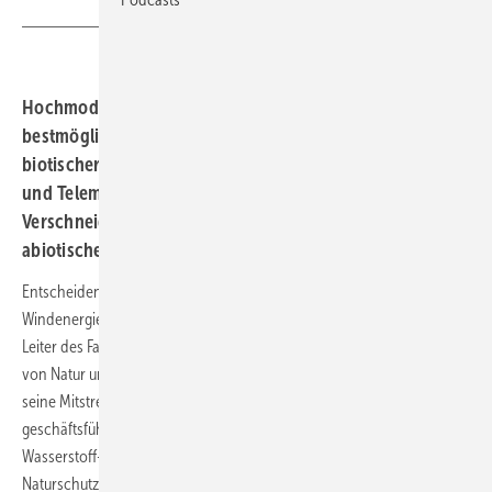
Hochmoderne Messinstrumente ermöglichen
bestmöglichen Erkenntnisgewinn durch Auswertung
biotischer Erfassungen untereinander wie etwa Radar
und Telemetrie als auch durch zielgerichtete
Verschneidung dieser ökologischen Daten mit den
abiotischen Messdaten.
Entscheidende Erkenntnisgewinne für das bessere Miteinander von
Windenergienutzung und Artenschutz erhoffen sich Alfred Herberg,
Leiter des Fachbereichs Schutz, Entwicklung und nachhaltige Nutzung
von Natur und Landschaft im Bundesamt für Naturschutz (BfN), und
seine Mitstreiter. Er hat gerade gemeinsam mit dem
geschäftsführenden Vorstand des Zentrums für Sonnenenergie- und
Wasserstoff-Forschung Baden-Württemberg (ZSW), Frithjof Staiß, die
Naturschutzforschung am
Windenergietestfeld
Geislingen/Donzdorf