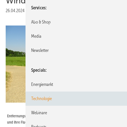
Windtestfeld
Services
26.04.2024
|
Druckvorschau
Abo & Shop
Media
Newsletter
Specials
Energiemarkt
Technologie
ZSW
Webinare
Entfernungsmessgerät: Mit dem Laser-Range-Finder können Vögel verfolgt
und ihre Flugbahnen aufgezeichnet werden.
Podcasts