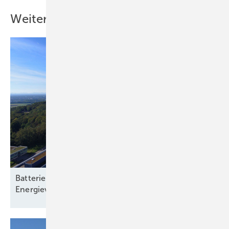
Weitere Inhalte
Batteriespeicher: Rückgrat einer klimaneutralen
Energieversorgung