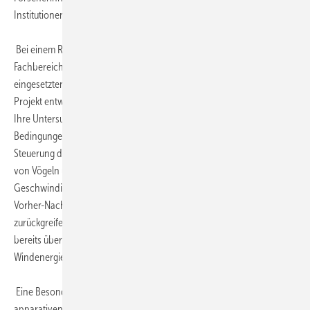
Institutionen bearbeitet.
Bei einem Rundgang über das Testfeld ließ sich der BfN-
Fachbereichsleiter die im Rahmen der Forschungsarbeiten
eingesetzten Technologien erläutern, die zum Teil speziell für dieses
Projekt entwickelt wurden. Die Forscherinnen und Forscher finden für
Ihre Untersuchungen am Windenergietestfeld einzigartige
Bedingungen vor. So erhalten sie beispielsweise die Möglichkeit, in die
Steuerung der Windenergieanlagen einzugreifen, um das Verhalten
von Vögeln und Fledermäusen in Abhängigkeit von der
Geschwindigkeit der Rotoren zu untersuchen. Zudem können sie für
Vorher-Nachher-Vergleiche auf umfangreiche Datenreihen
zurückgreifen, da die Untersuchungen in Vorläufervorhaben des BfN
bereits über mehrere Jahre vor der Errichtung der
Windenergieanlagen durchgeführt werden konnten.
Eine Besonderheit des Testfeldes liegt in der umfassenden
apparativen Ausstattung. Die aufgenommenen Daten einer Vielzahl