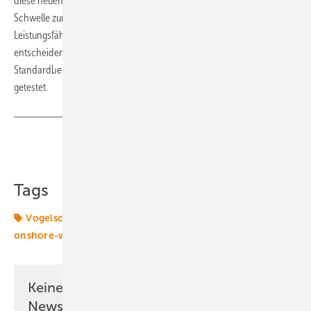
diese neuen Schutzmaßnahmen für Vögel stehen bereits an der
Schwelle zur Praxisanwendung. Für die Beurteilung der
Leistungsfähigkeit solcher Systeme ist die konkrete Schutzwirkung
entscheidend. Hierzu werden sie am Windenergietestfeld unter
Standardbedingungen für den Schutz insbesondere von Rotmilanen
getestet.
Teilen
Link kopieren
Tags
Vogelschutz
Windenergie
Windenergieanlagen
onshore-wind
Keine Zeit? Kein Problem mit dem ERE
Newsletter!