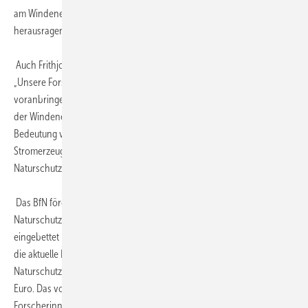
am Windenergietestfeld ist hierbei ein besonders wichtiger,
herausragender Baustein“, so Herberg.
Auch Frithjof Staiß betonte die Bedeutung der Naturschutzforschung:
„Unsere Forschung auf dem Testfeld soll die Windenergienutzung
voranbringen. Dabei haben wir zwar insbesondere die Optimierung
der Windenergieanlagen im Fokus, wir wissen aber auch um die
Bedeutung von flankierenden Maßnahmen abseits der
Stromerzeugungstechnik. Deshalb ist uns die Forschung an
Naturschutzfragen ein besonderes Anliegen.“
Das BfN fördert mit Mitteln des Bundesministeriums für Umwelt,
Naturschutz, nukleare Sicherheit und Verbraucherschutz (BMUV),
eingebettet in die Förderkulisse der nationalen Artenhilfsprogramme,
die aktuelle Phase des Vorhabens „NatForWINSENT-II: Umsetzung der
Naturschutzforschung am Windtestfeld an Land“ mit knapp 1,45 Mio.
Euro. Das vom ZSW geleitete Vorhaben wird von einem Team aus
Forscherinnen und Forschern international renommierter