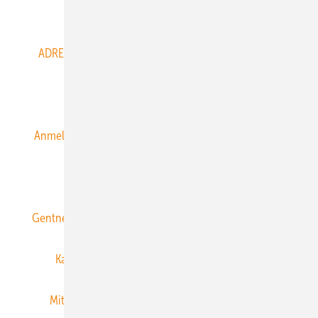
Abo- & Leserservice
ADRESSBUCH der WIND- und SOLARENERGIE
AGB
Alle Inhalte chronologisch
Anmelden
Anmeldung & Registrierung
Datenschutz
E-Paper
ERNEUERBARE ENERGIEN abonnieren
Gentner Energy Media
Gentner Verlag
Impressum
Karriere bei Gentner
Team
Mediaservice
Mitgliedschaften und Engagement
Newsletter