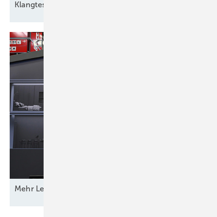
Klangtest im
Windpark
Mehr Leistung &
­Funktion