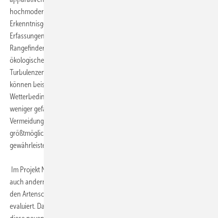
hochmoderner Messinstrumente ermöglichen einen bestmöglichen
Erkenntnisgewinn durch die Auswertung sowohl der biotischen
Erfassungen untereinander (z. B. Radar, Telemetrie, Laser-
Rangefinder) als auch eine zielgerichtete Verschneidung dieser
ökologischen Daten mit den abiotischen Messdaten (Sichtweite,
Turbulenzen und weitere meteorologische Parameter). Hieraus
können beispielsweise Rückschlüsse gezogen werden, bei welchen
Wetterbedingungen Vögel und Fledermäuse mehr und bei welchen
weniger gefährdet sind. Auf dieser Grundlage sollen
Vermeidungsmaßnahmen konzipiert werden, die einen
größtmöglichen Schutz bei optimaler Energiegewinnung
gewährleisten.
Im Projekt NatForWINSENT werden mit hohem Praxisbezug zudem
auch andernorts entwickelte technische Vermeidungsmaßnahmen für
den Artenschutz - wie etwa kamerabasierte Antikollisionssysteme -
evaluiert. Dadurch erlangt das Vorhaben besondere Aktualität, denn