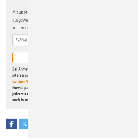
Mit unserem Newsletter erhalten Sie regelmäßig von uns
ausgewählte Informationen und Neuigkeiten, gebündelt und
kostenlos direkt ins Postfach.
Bei Anmeldung zu diesem Newsletter bin ich damit einverstanden, über
interessante Verlags- und Online-Angebote
der Marken der Alfons W.
Gentner Verlag GmbH & Co. KG
informiert zu werden. Diese
Einwilligung kann ich jederzeit widerrufen und eine Abmeldung ist
jederzeit möglich. Informationen zum Umgang mit Daten finden Sie
auch in unserer
Datenschutzerklärung
.