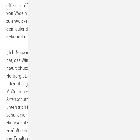
offiziell eröffnet. Sie dient dazu, Maßnahmen zum besseren Schutz
von Vögeln und Fledermäusen beim Betrieb von Windenergieanlagen
zu entwickeln und zu testen. Dafür wird das Verhalten der Tiere an
den laufenden Windenergieanlagen mit modernsten Methoden
detailliert untersucht.
„Ich freue mich, dass das ZSW als Betreiber die Möglichkeit eröffnet
hat, das Windenergietestfeld auch für die Untersuchung
naturschutzbezogener Fragestellungen zu nutzen“, sagte Alfred
Herberg. „Das Vorhaben NatForWINSENT kann entscheidende
Erkenntnisgewinne dafür bringen, mit welchen wirksamen
Maßnahmen das Miteinander von Windenergienutzung und
Artenschutz noch weiter verbessert werden kann.“ Herberg
unterstrich in diesem Zusammenhang, dass es nur gemeinsam – im
Schulterschluss mit allen relevanten Akteuren wie Behörden,
Naturschutzverbänden und Forschung – gelingen wird, die
zukünftigen Herausforderungen sowohl der Energiewende als auch
des Erhalts der Biodiversität zu meistern. „Die Naturschutzforschung