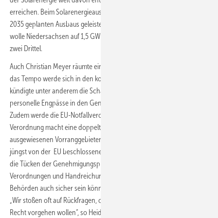
erreichen. Beim Solarenergieausbau seien erst zehn Prozent des bis
2035 geplanten Ausbaus geleistet, kritisierte Heidebroeck. Beim Wind
wolle Niedersachsen auf 1,5 GW pro Jahr kommen, da fehlten noch
zwei Drittel.
Auch Christian Meyer räumte ein, man sei noch nicht am Ziel, doch
das Tempo werde sich in den kommenden Jahren steigern. Er
kündigte unter anderem die Schaffung von 30 Springerstellen an, um
personelle Engpässe in den Genehmigungsbehörden zu verringern.
Zudem werde die EU-Notfallverordnung weiterhin angewendet. Die
Verordnung macht eine doppelte Umweltprüfung in bereits
ausgewiesenen Vorranggebieten überflüssig und wurde über die
jüngst von der EU beschlossene die RED III-Richtlinie entfristet. Doch
die Tücken der Genehmigungspraxis liegen im Detail. Es fehle an
Verordnungen und Handreichungen, damit die Mitarbeiter der
Behörden auch sicher sein können, welches Recht anzuwenden sei.
„Wir stoßen oft auf Rückfragen, ob wir nicht doch lieber nach alten
Recht vorgehen wollen“, so Heidebroeck.