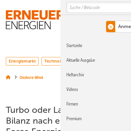
Springe
Springe
Springe
Search
auf
auf
auf
Hauptinhalt
Hauptmenü
SiteSearch
MENÜ
Startseite
Aktuelle Ausgabe
Energiemarkt
Technologie
Webinare
Podcasts
Heftarchiv
Onshore-Wind
Videos
Firmen
Turbo oder Lagerfeuer?
Bilanz nach einem Jahr Task-
Premium