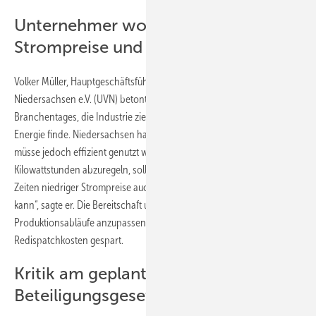
Unternehmer wollen niedrige
Strompreise und bieten Flexibilität
Volker Müller, Hauptgeschäftsführer der Unternehmerverbände
Niedersachsen e.V. (UVN) betonte auf der Pressekonferenz des
Branchentages, die Industrie ziehe dorthin, wo sie günstige grüne
Energie finde. Niedersachsen habe daher eine große Chance. Strom
müsse jedoch effizient genutzt werden: „Statt Milliarden
Kilowattstunden abzuregeln, sollten wir prüfen, ob die Industrie in
Zeiten niedriger Strompreise auch ihre Energie günstiger beziehen
kann“, sagte er. Die Bereitschaft und das Potenzial seien vorhaben,
Produktionsabläufe anzupassen. Gleichzeitig würden
Redispatchkosten gespart.
Kritik am geplanten
Beteiligungsgesetz