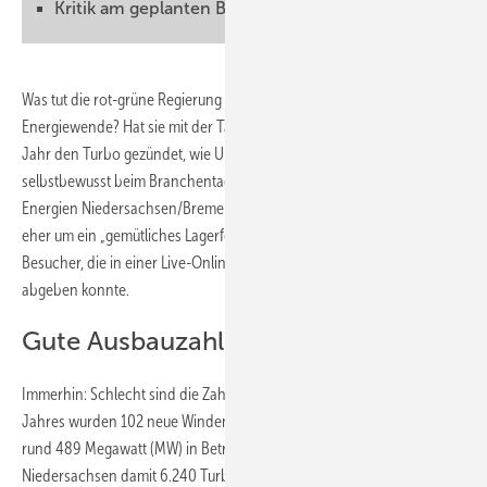
Kritik am geplanten Beteiligungsgesetz
Was tut die rot-grüne Regierung für Niedersachsen in punkto
Energiewende? Hat sie mit der Task-Force Energiewende vor einem
Jahr den Turbo gezündet, wie Umweltminister Christian Meyer
selbstbewusst beim Branchentag des Landesverbandes Erneuerbare
Energien Niedersachsen/Bremen verkündete? Oder handelt es sich
eher um ein „gemütliches Lagerfeuer“? So sah es die Mehrheit der 350
Besucher, die in einer Live-Online-Abstimmung ihre Meinung dazu
abgeben konnte.
Gute Ausbauzahlen für 2023
Immerhin: Schlecht sind die Zahlen nicht. Bis Ende Oktober dieses
Jahres wurden 102 neue Windenergieanlagen mit einer Leistung von
rund 489 Megawatt (MW) in Betrieb genommen. Insgesamt gibt es in
Niedersachsen damit 6.240 Turbinen an Land mit einer