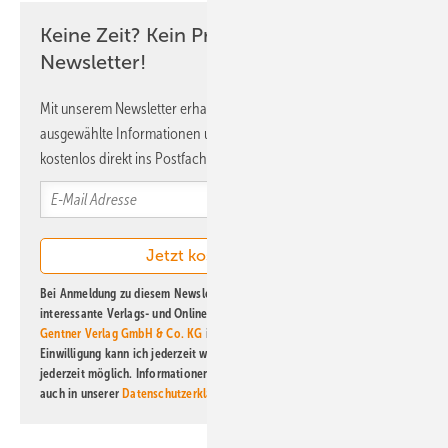
Keine Zeit? Kein Problem mit dem ERE
Newsletter!
Mit unserem Newsletter erhalten Sie regelmäßig von uns
ausgewählte Informationen und Neuigkeiten, gebündelt und
kostenlos direkt ins Postfach.
Bei Anmeldung zu diesem Newsletter bin ich damit einverstanden, über
interessante Verlags- und Online-Angebote
der Marken der Alfons W.
Gentner Verlag GmbH & Co. KG
informiert zu werden. Diese
Einwilligung kann ich jederzeit widerrufen und eine Abmeldung ist
jederzeit möglich. Informationen zum Umgang mit Daten finden Sie
auch in unserer
Datenschutzerklärung
.