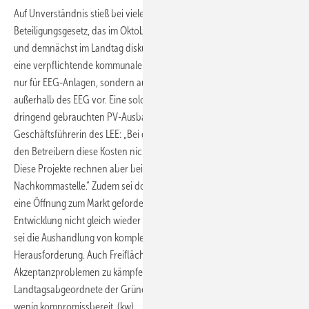
Auf Unverständnis stieß bei vielen Teilnehmern das neue
Beteiligungsgesetz, das im Oktober vom Kabinett beschlossen wurde
und demnächst im Landtag diskutiert wird. Es sieht unter anderem
eine verpflichtende kommunale Beteiligung von 0,2 Cent/kWh nicht
nur für EEG-Anlagen, sondern auch für PV-Freiflächenanlagen
außerhalb des EEG vor. Eine solche Zahlung sei ein Hemmnis für den
dringend gebrauchten PV-Ausbau, kritisiere Silke Weyberg,
Geschäftsführerin des LEE: „Bei der Vermarktung über ein PPA werden
den Betreibern diese Kosten nicht von den Netzbetreibern erstattet.
Diese Projekte rechnen aber bei der Wirtschaftlichkeit mit der zweiten
Nachkommastelle.“ Zudem sei doch von den Erneuerbaren jahrelang
eine Öffnung zum Markt gefordert worden. „Dann darf man diese
Entwicklung nicht gleich wieder ausbremsen.“ Auch ohne Beteiligung
sei die Aushandlung von komplexen PPA-Verträgen eine
Herausforderung. Auch Freiflächenanlagen hätten zunehmend mit
Akzeptanzproblemen zu kämpfen, betonte hingegen Marie Kollenrott,
Landtagsabgeordnete der Grünen und zeigte sich in diesem Punkt
wenig kompromissbereit. (kw)