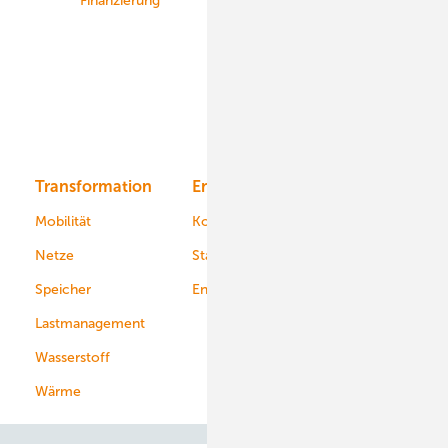
Finanzierung
Betrieb
Onshore-Wind
Offshore-Wind
Solar
Bioenergie
Transformation
Energieversorger
Service
Mobilität
Kommunen
Netze
Stadtwerke
Speicher
Energiekonzerne
Lastmanagement
Wasserstoff
Wärme