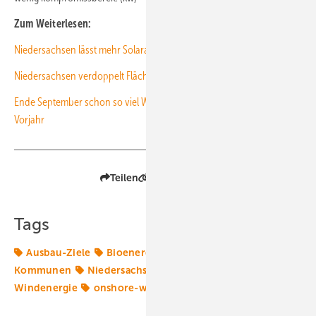
Zum Weiterlesen:
Niedersachsen lässt mehr Solaranlagen auf Ackerflächen zu
Niedersachsen verdoppelt Flächen für Windenergie
Ende September schon so viel Windkraft zugebaut wie im ganzen
Vorjahr
Teilen
Link kopieren
Tags
Ausbau-Ziele
Bioenergie
Erneuerbare in
Kommunen
Niedersachsen
Photovoltaik
Windenergie
onshore-wind