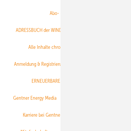
Abo- & Leserservice
ADRESSBUCH der WIND- und SOLARENERGIE
AGB
Alle Inhalte chronologisch
Anmelden
Anmeldung & Registrierung
Datenschutz
E-Paper
ERNEUERBARE ENERGIEN abonnieren
Gentner Energy Media
Gentner Verlag
Impressum
Karriere bei Gentner
Team
Mediaservice