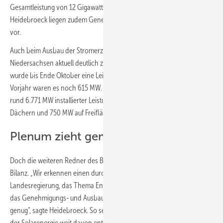
Gesamtleistung von 12 Gigawatt (GW). Laut LEE-Vorsitzender Bärbel
Heidebroeck liegen zudem Genehmigungen für 853 MW Windenergie
vor.
Auch beim Ausbau der Stromerzeugung aus Sonnenenergie habe
Niedersachsen aktuell deutlich zugelegt, lobte Meyer. In diesem Jahr
wurde bis Ende Oktober eine Leistung von 1.156 MW installiert, im
Vorjahr waren es noch 615 MW. Insgesamt liegt Niedersachsen bei
rund 6.771 MW installierter Leistung, davon knapp 6.000 MW auf
Dächern und 750 MW auf Freiflächen.
Plenum zieht gemischte Bilanz
Doch die weiteren Redner des Branchentages zogen eine gemischte
Bilanz. „Wir erkennen einen durchaus positiven Willen bei der
Landesregierung, das Thema Energiewende voranzubringen. Aber
das Genehmigungs- und Ausbautempo sind uns noch nicht hoch
genug“, sagte Heidebroeck. So sei man sowohl bei Wind als auch bei
der Solarenergie weit davon entfernt, die selbst gesteckten Ziele zu