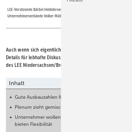
LEE Niedersachsen/Bremen
LEE-Vorsitzende Bärbel Heidebroeck und der Chef der
Unternehmerverbände Volker Müller bei der Pressekonferenz.
Auch wenn sich eigentlich alle einig sind, sorgen viele
Details für lebhafte Diskussionen auf dem Branchentag
des LEE Niedersachsen/Bremen.
Inhalt
Gute Ausbauzahlen für 2023
Plenum zieht gemischte Bilanz
Unternehmer wollen niedrige Strompreise und
bieten Flexibilität