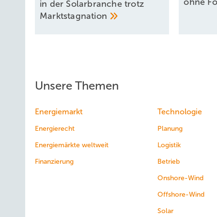
ohne
Fö
in der Solarbranche trotz
Marktstagnation
Unsere Themen
Energiemarkt
Technologie
Energierecht
Planung
Energiemärkte weltweit
Logistik
Finanzierung
Betrieb
Onshore-Wind
Offshore-Wind
Solar