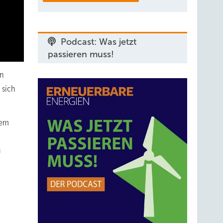
Podcast: Was jetzt
passieren muss!
en
 sich
nem
u