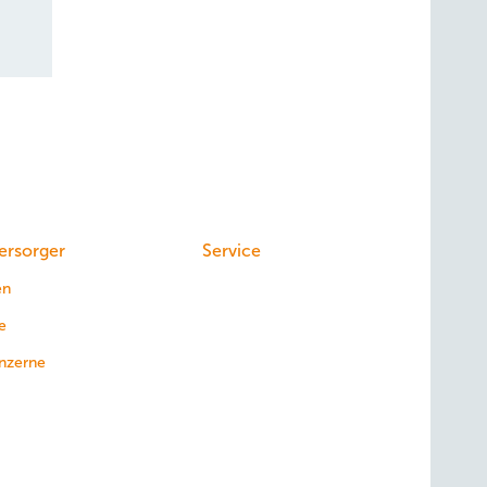
ersorger
Service
en
e
nzerne