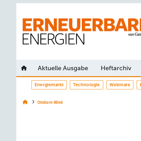
Springe
Springe
Springe
auf
auf
auf
Hauptinhalt
Hauptmenü
SiteSearch
Aktuelle Ausgabe
Heftarchiv
Energiemarkt
Technologie
Webinare
Onshore-Wind