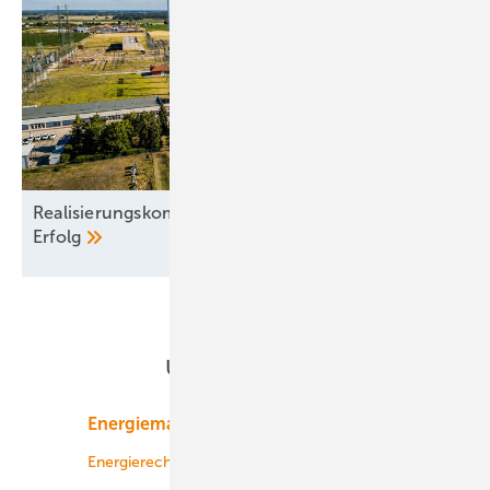
Realisierungskompetenz entscheidet über den
Erfolg
Unsere Themen
Energiemarkt
Technologie
Energierecht
Planung