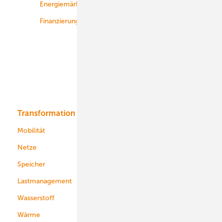
Energiemärkte weltweit
Logistik
Finanzierung
Betrieb
Onshore-Wind
Offshore-Wind
Solar
Bioenergie
Transformation
Energieversorger
Service
Mobilität
Kommunen
Netze
Stadtwerke
Speicher
Energiekonzerne
Lastmanagement
Wasserstoff
Wärme