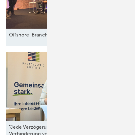
Offshore-Branche fürchtet Fadenriss und plädiert für 
"Jede Verzögerung ist ein Beitrag zur
Verhinderung von
Resilienz"