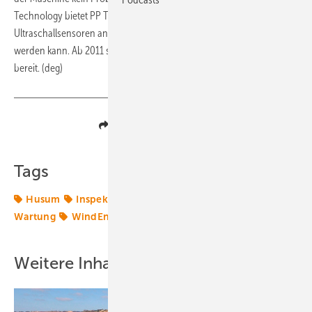
Technology bietet PP Techniq auch eine Inspektionslösung mit
Ultraschallsensoren an, bei der das gesamte Rotorblatt durchleuchtet
werden kann. Ab 2011 steht die FF360 zur Miete oder zum Verkauf
bereit. (deg)
Teilen
Link kopieren
Tags
Husum
Inspektion
Rotorblatt
Rotorblätter
Wartung
WindEnergy
Windtechnik
onshore-wind
Weitere Inhalte