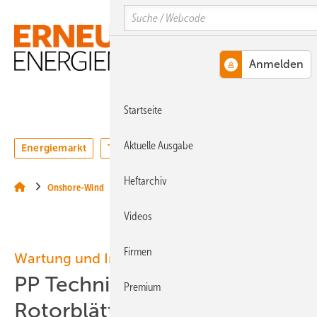
Springe
Springe
Springe
Search
auf
auf
auf
Hauptinhalt
Hauptmenü
SiteSearch
MENÜ
Startseite
Aktuelle Ausgabe
Energiemarkt
Technologie
Webinare
Podcasts
Heftarchiv
Onshore-Wind
Videos
Firmen
Wartung und Inspektion
PP Techniq: Roboter läuft
Premium
Rotorblätter entlang