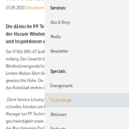
23.09.2010
|
Druckvorschau
Services
Abo & Shop
Die dänische PP Techniq AS stellt auf dem Freigelände
der Husum Windenergy einen Rotorblattlift zur Wartung
Media
und Inspektionen von Rotorblättern vor.
Newsletter
Der FF360 AMS-47 läuft auf Knopfdruck selbständig am Rotorblatt
entlang. Das Gewicht des Systems halten Stahlseile, die von der
Windturbinengondel herunterhängen – mit flexiblen Bürsten und
Specials
breiten Walzen fährt die Anlage bis zu zwei Techniker auf jede
gewünschte Höhe. Die Service-Techniker können sich dabei 360° um
Energiemarkt
das Rotorblatt drehen lassen.
„Diese Service-Lösung erlaubt den Technikern ein sicheres und
Technologie
schnelles Arbeiten am Rotorblatt“, sagt Gert Vinther Knudsen, Project
Manager bei PP Techniq. Änderungen der Windrichtung und -
Webinare
geschwindigkeit sowie Abstände der Blätter zum Windturm seien dank
der Maschine kein Problem. In einer Kooperation mit Force
Podcasts