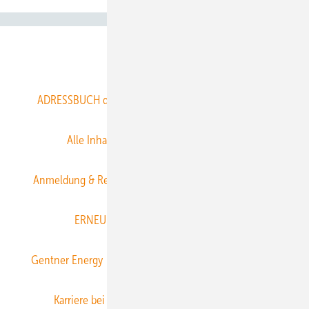
Abo- & Leserservice
ADRESSBUCH der WIND- und SOLARENERGIE
AGB
Alle Inhalte chronologisch
Anmelden
Anmeldung & Registrierung
Datenschutz
E-Paper
ERNEUERBARE ENERGIEN abonnieren
Gentner Energy Media
Gentner Verlag
Impressum
Karriere bei Gentner
Team
Mediaservice