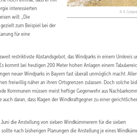
ie interessierten
A. Gottar
sen will: „Die
zielt zum Beispiel bei der
lanung für eine
sweit restriktivste Abstandsgebot, das Windparks in einem Umkreis 
 Es kommt bei heutigen 200 Meter hohen Anlagen einem Tabuberei
gen neuer Windparks in Bayern fast überall unmöglich macht. Aller
n freiwillig näher an ihren Ortsgrenzen zulassen. Doch solche bis
rebende Kommunen müssen meist heftige Gegenwehr aus Nachbarko
e auch daran, dass Klagen der Windkraftgegner zu einer gerichtliche
e Juni die Anstellung von sieben Windkümmerern für die sieben
 sollte nach bisherigen Planungen die Anstellung je eines Windkü