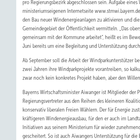
pro Regierungsbezirk abgeschlossen sein. Aufgabe eines
ministeriumseigenen Internetseite www.stmwi.bayern.de
den Bau neuer Windenergieanlagen zu aktivieren und di
Gemeindegebiet der Öffentlichkeit vermitteln. „Das ober
gemeinsam mit der Kommune arbeitet“, heißt es im Bewe
Juni bereits um eine Begleitung und Unterstützung dur
Ab September soll die Arbeit der Windparkunterstützer
zwei Jahren ihre Windparkprojekte vorantreiben, so kalk
zwar noch kein konkretes Projekt haben, aber den Willen,
Bayerns Wirtschaftsminister Aiwanger ist Mitglieder der 
Regierungsvertreter aus den Reihen des kleineren Koalit
konservativ liberalen Freien Wählern. Der für Energie z
kräftigeren Windenergieausbau, für den er auch im Lan
Initiativen aus seinem Ministerium für wieder zunehmende
gescheitert. So ist auch Aiwangers Unterstützung für di