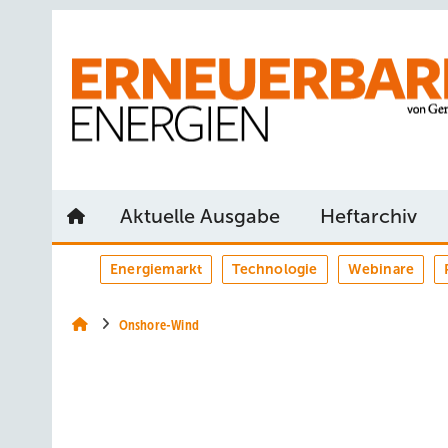
Springe
Springe
Springe
auf
auf
auf
Hauptinhalt
Hauptmenü
SiteSearch
Aktuelle Ausgabe
Heftarchiv
Energiemarkt
Technologie
Webinare
Onshore-Wind