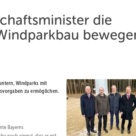
chaftsminister die
indparkbau bewege
untern, Windparks mit
svorgaben zu ermöglichen.
nte Bayerns
che noch einmal, dass er mit