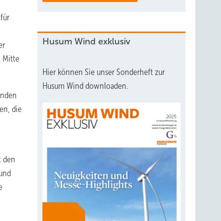
für
Husum Wind exklusiv
er
 Mitte
Hier können Sie unser Sonderheft zur
Husum Wind downloaden.
enden
en, die
t den
 und
e