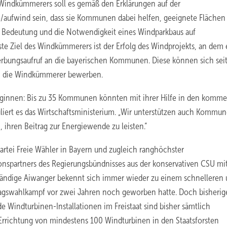
 Windkümmerers soll es gemäß den Erklärungen auf der
/aufwind sein, dass sie Kommunen dabei helfen, geeignete Flächen 
e Bedeutung und die Notwendigkeit eines Windparkbaus auf
ste Ziel des Windkümmerers ist der Erfolg des Windprojekts, an dem 
rbungsaufruf an die bayerischen Kommunen. Diese können sich seit
ch die Windkümmerer bewerben.
 beginnen: Bis zu 35 Kommunen könnten mit ihrer Hilfe in den komm
uliert es das Wirtschaftsministerium. „Wir unterstützen auch Kommun
 ihren Beitrag zur Energiewende zu leisten.“
Partei Freie Wähler in Bayern und zugleich ranghöchster
ionspartners des Regierungsbündnisses aus der konservativen CSU mi
uständige Aiwanger bekennt sich immer wieder zu einem schnelleren
dtagswahlkampf vor zwei Jahren noch geworben hatte. Doch bisherig
 Windturbinen-Installationen im Freistaat sind bisher sämtlich
e Errichtung von mindestens 100 Windturbinen in den Staatsforsten