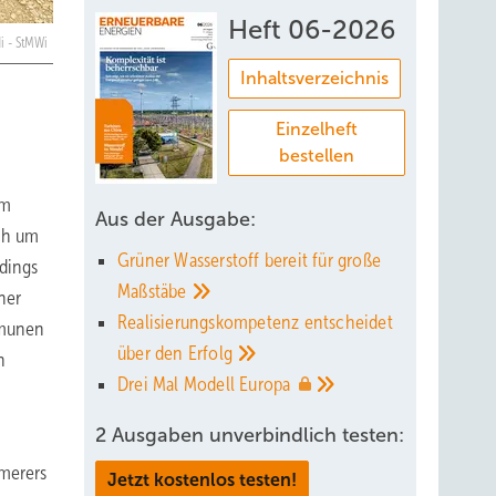
Heft 06-2026
di - StMWi
Inhaltsverzeichnis
Einzelheft
bestellen
um
Aus der Ausgabe:
ch um
Grüner Wasserstoff bereit für große
dings
Maßstäbe
her
Realisierungskompetenz entscheidet
mmunen
über den
Erfolg
n
Drei Mal Modell
Europa
2 Ausgaben unverbindlich testen:
mmerers
Jetzt kostenlos testen!