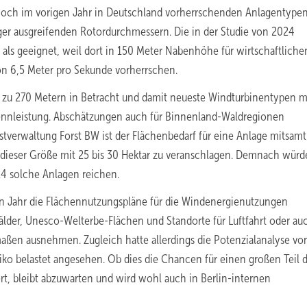
och im vorigen Jahr in Deutschland vorherrschenden Anlagentypen
er ausgreifenden Rotordurchmessern. Die in der Studie von 2024
ls geeignet, weil dort in 150 Meter Nabenhöhe für wirtschaftliche
on 6,5 Meter pro Sekunde vorherrschen.
zu 270 Metern in Betracht und damit neueste Windturbinentypen mi
nnleistung. Abschätzungen auch für Binnenland-Waldregionen
stverwaltung Forst BW ist der Flächenbedarf für eine Anlage mitsamt
ieser Größe mit 25 bis 30 Hektar zu veranschlagen. Demnach würd
24 solche Anlagen reichen.
en Jahr die Flächennutzungspläne für die Windenergienutzungen
älder, Unesco-Welterbe-Flächen und Standorte für Luftfahrt oder au
rmaßen ausnehmen. Zugleich hatte allerdings die Potenzialanalyse v
siko belastet angesehen. Ob dies die Chancen für einen großen Teil d
, bleibt abzuwarten und wird wohl auch in Berlin-internen