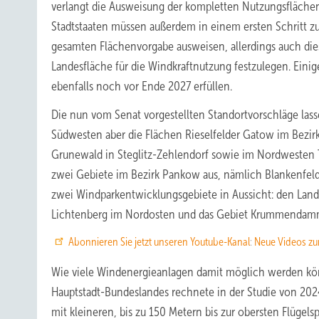
verlangt die Ausweisung der kompletten Nutzungsflächen
Stadtstaaten müssen außerdem in einem ersten Schritt z
gesamten Flächenvorgabe ausweisen, allerdings auch dies 
Landesfläche für die Windkraftnutzung festzulegen. Ein
ebenfalls noch vor Ende 2027 erfüllen.
Die nun vom Senat vorgestellten Standortvorschläge la
Südwesten aber die Flächen Rieselfelder Gatow im Bezirk
Grunewald in Steglitz-Zehlendorf sowie im Nordwesten T
zwei Gebiete im Bezirk Pankow aus, nämlich Blankenfel
zwei Windparkentwicklungsgebiete in Aussicht: den Lan
Lichtenberg im Nordosten und das Gebiet Krummendamm
Abonnieren Sie jetzt unseren Youtube-Kanal
:
Neue Videos zur
Wie viele Windenergieanlagen damit möglich werden kön
Hauptstadt-Bundeslandes rechnete in der Studie von 20
mit kleineren, bis zu 150 Metern bis zur obersten Flügels