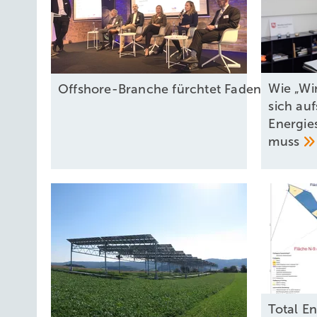
Wie „Wi
Offshore-Branche fürchtet Fadenriss und p
sich auf
Energies
muss
Total E