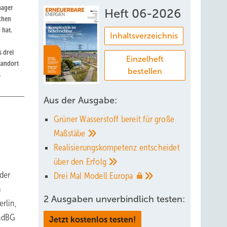
nager
Heft 06-2026
chen
 hat.
Inhaltsverzeichnis
 drei
Einzelheft
tandort
bestellen
s
Aus der Ausgabe:
Grüner Wasserstoff bereit für große
Maßstäbe
Realisierungskompetenz entscheidet
über den
Erfolg
der
Drei Mal Modell
Europa
h
2 Ausgaben unverbindlich testen:
rlin,
indBG
Jetzt kostenlos testen!