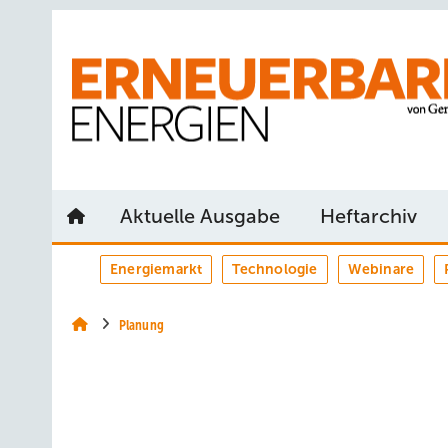
Springe
Springe
Springe
auf
auf
auf
Hauptinhalt
Hauptmenü
SiteSearch
Aktuelle Ausgabe
Heftarchiv
Energiemarkt
Technologie
Webinare
Planung