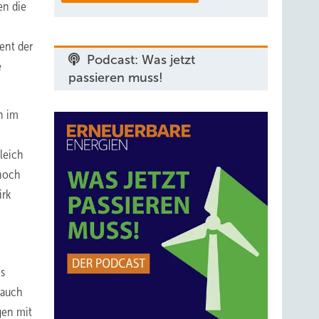
en die
ent der
Podcast: Was jetzt
e
passieren muss!
n im
leich
 noch
irk
s
 auch
gen mit