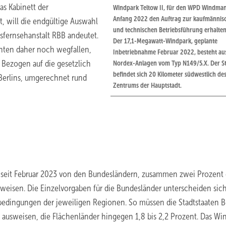
as Kabinett der
Windpark Teltow II, für den WPD Windma
Anfang 2022 den Auftrag zur kaufmännis
t, will die endgültige Auswahl
und technischen Betriebsführung erhalten
sfernsehanstalt RBB andeutet.
Der 17,1-Megawatt-Windpark, geplante
nten daher noch wegfallen,
Inbetriebnahme Februar 2022, besteht aus
 Bezogen auf die gesetzlich
Nordex-Anlagen vom Typ N149/5.X. Der S
befindet sich 20 Kilometer südwestlich de
Berlins, umgerechnet rund
Zentrums der Hauptstadt.
 seit Februar 2023 von den Bundesländern, zusammen zwei Prozent 
weisen. Die Einzelvorgaben für die Bundesländer unterscheiden sic
bedingungen der jeweiligen Regionen. So müssen die Stadtstaaten Be
ausweisen, die Flächenländer hingegen 1,8 bis 2,2 Prozent. Das W