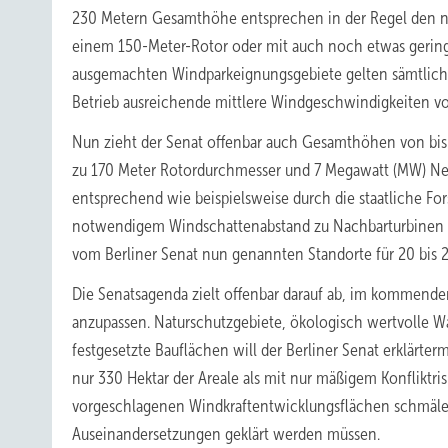
230 Metern Gesamthöhe entsprechen in der Regel den n
einem 150-Meter-Rotor oder mit auch noch etwas gering
ausgemachten Windparkeignungsgebiete gelten sämtlich a
Betrieb ausreichende mittlere Windgeschwindigkeiten v
Nun zieht der Senat offenbar auch Gesamthöhen von bis 
zu 170 Meter Rotordurchmesser und 7 Megawatt (MW) Ne
entsprechend wie beispielsweise durch die staatliche For
notwendigem Windschattenabstand zu Nachbarturbinen d
vom Berliner Senat nun genannten Standorte für 20 bis 
Die Senatsagenda zielt offenbar darauf ab, im kommend
anzupassen. Naturschutzgebiete, ökologisch wertvolle W
festgesetzte Bauflächen will der Berliner Senat erklärte
nur 330 Hektar der Areale als mit nur mäßigem Konfliktri
vorgeschlagenen Windkraftentwicklungsflächen schmälert
Auseinandersetzungen geklärt werden müssen.