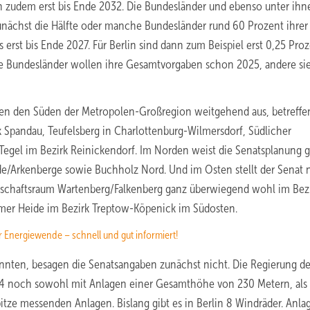
 zudem erst bis Ende 2032. Die Bundesländer und ebenso unter ihn
unächst die Hälfte oder manche Bundesländer rund 60 Prozent ihrer
erst bis Ende 2027. Für Berlin sind dann zum Beispiel erst 0,25 Proz
ige Bundesländer wollen ihre Gesamtvorgaben schon 2025, andere si
ssen den Süden der Metropolen-Großregion weitgehend aus, betreffe
 Spandau, Teufelsberg in Charlottenburg-Wilmersdorf, Südlicher
egel im Bezirk Reinickendorf. Im Norden weist die Senatsplanung g
de/Arkenberge sowie Buchholz Nord. Und im Osten stellt der Senat
dschaftsraum Wartenberg/Falkenberg ganz überwiegend wohl im Bez
er Heide im Bezirk Treptow-Köpenick im Südosten.
 Energiewende – schnell und gut informiert!
nten, besagen die Senatsangaben zunächst nicht. Die Regierung de
24 noch sowohl mit Anlagen einer Gesamthöhe von 230 Metern, als
pitze messenden Anlagen. Bislang gibt es in Berlin 8 Windräder. Anla