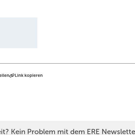
eilen
Link kopieren
eit? Kein Problem mit dem ERE Newslette