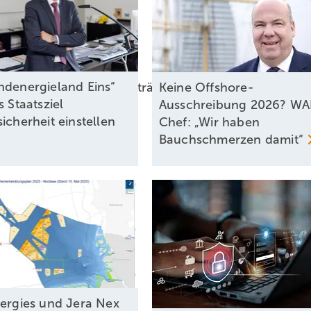
ndenergieland Eins“
lädiert für Differenzverträge
Keine Offshore-
s Staatsziel
Ausschreibung 2026? WA
icherheit einstellen
Chef: „Wir haben
Bauchschmerzen
damit“
nergies und Jera Nex