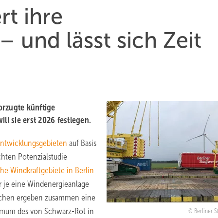
rt ihre
 und lässt sich Zeit
orzugte künftige
ll sie erst 2026 festlegen.
ntwicklungsgebieten
auf Basis
chten Potenzialstudie
he Windkraftgebiete in Berlin
ür je eine Windenergieanlage
lächen ergeben zusammen eine
aximum des von Schwarz-Rot in
Berliner S