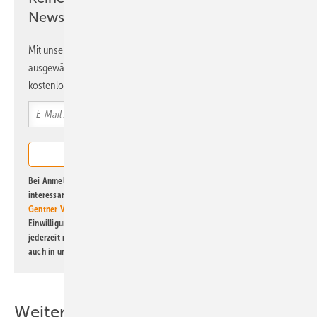
Newsletter!
Mit unserem Newsletter erhalten Sie regelmäßig von uns
ausgewählte Informationen und Neuigkeiten, gebündelt und
kostenlos direkt ins Postfach.
Bei Anmeldung zu diesem Newsletter bin ich damit einverstanden, über
interessante Verlags- und Online-Angebote
der Marken der Alfons W.
Gentner Verlag GmbH & Co. KG
informiert zu werden. Diese
Einwilligung kann ich jederzeit widerrufen und eine Abmeldung ist
jederzeit möglich. Informationen zum Umgang mit Daten finden Sie
auch in unserer
Datenschutzerklärung
.
Weitere Inhalte