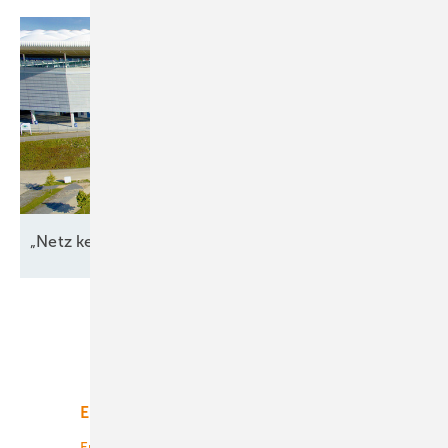
„Netz kein Engpass
mehr“
Unsere Themen
Energiemarkt
Technologie
Energierecht
Planung