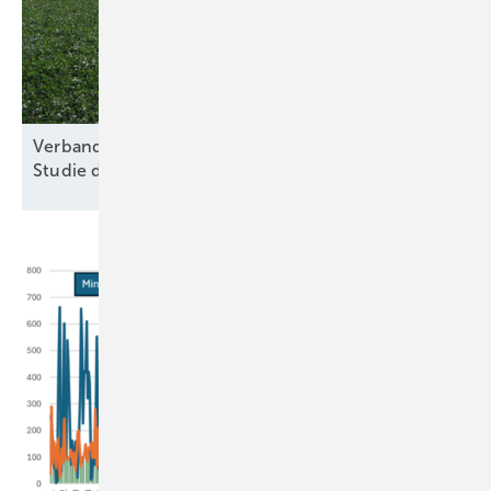
Verband für nachhaltige Agri-PV kritisiert Kosten-
Studie des
Thünen-Instituts