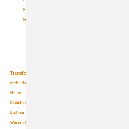
Energiemärkte weltweit
Logistik
Finanzierung
Betrieb
Onshore-Wind
Offshore-Wind
Solar
Bioenergie
Transformation
Energieversorger
Service
Mobilität
Kommunen
Netze
Stadtwerke
Speicher
Energiekonzerne
Lastmanagement
Wasserstoff