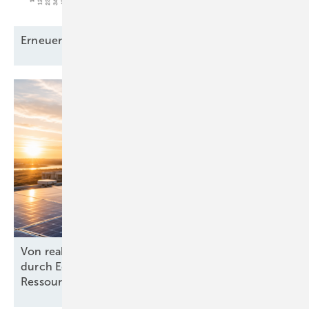
Erneuerbare Grundlast – ein
Mythos?
Von reaktiv zu steuernd: Wie Energieprojekte
durch Echtzeit-KPIs und dynamische
Ressourcenplanung effizienter
werden