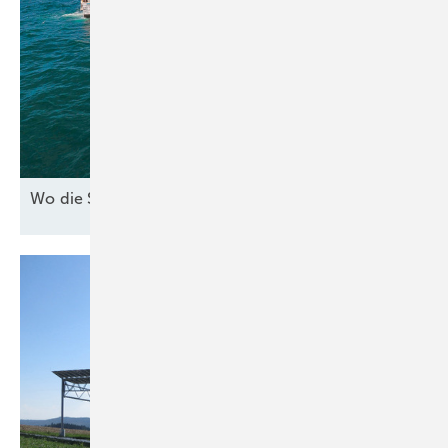
Wo die See den Strom
bringt