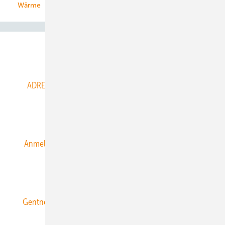
Wärme
Abo- & Leserservice
ADRESSBUCH der WIND- und SOLARENERGIE
AGB
Alle Inhalte chronologisch
Anmelden
Anmeldung & Registrierung
Datenschutz
E-Paper
ERNEUERBARE ENERGIEN abonnieren
Gentner Energy Media
Gentner Verlag
Impressum