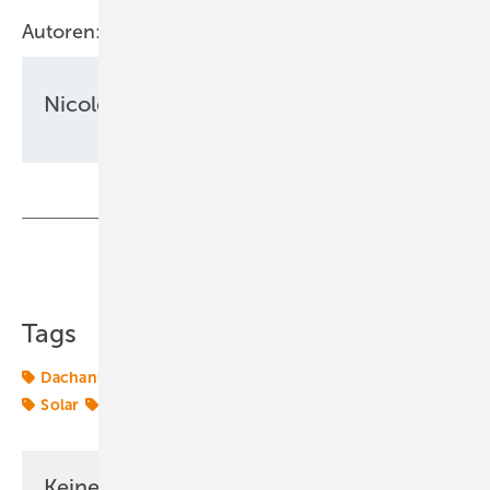
Autoren:
Nicole Weinhold
Teilen
Link kopieren
Tags
Dachanlagen
Gewerbedächer
Gewerbespeicher
Solar
Stadtwerke
Keine Zeit? Kein Problem mit dem ERE