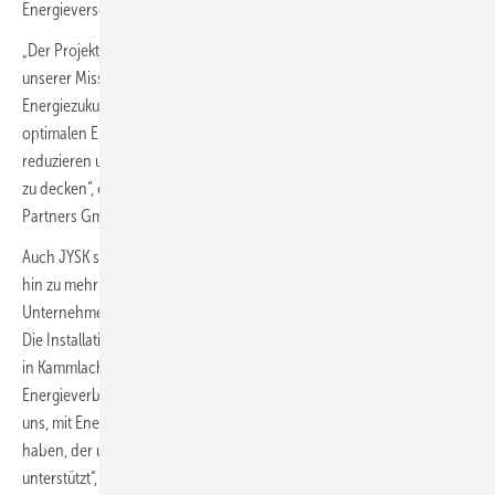
Energieversorgung des Unternehmens.
„Der Projektabschluss markiert einen weiteren wichtigen Schritt in
unserer Mission, Unternehmen auf dem Weg zu einer nachhaltigen
Energiezukunft zu begleiten. Die Anlage wurde gezielt für den
optimalen Eigenverbrauch ausgelegt, um CO₂-Emissionen zu
reduzieren und den Energiebedarf von JYSK effizient und nachhaltig
zu decken“, erklärt Matthias Giller, Managing Director der Energy
Partners GmbH.
Auch JYSK sieht in der Partnerschaft einen entscheidenden Schritt
hin zu mehr Nachhaltigkeit. „Als international agierendes
Unternehmen tragen wir Verantwortung für eine nachhaltige Zukunft.
Die Installation der Photovoltaikanlage auf unserem Logistikzentrum
in Kammlach ist ein wichtiger Meilenstein, um unseren
Energieverbrauch noch umweltfreundlicher zu gestalten. Wir freuen
uns, mit Energy Partners einen erfahrenen Partner an unserer Seite zu
haben, der uns bei der Umsetzung unserer Nachhaltigkeitsziele
unterstützt“, betont Daniel Schöniger, Logistics Director der JYSK SE.