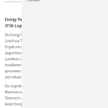
Energy Partners realisiert erste Photovoltaikanlage für
JYSK-Logistikzentrum in Kammlach
Die Energy Partners GmbH, eine Tochtergesellschaft der Maxsolar
GmbH aus Traunstein, hat ihr erstes gemeinsames Photovoltaik-
Projekt mit dem dänischen Einrichtungskonzern JYSK SE erfolgreich
abgeschlossen. Auf dem Dach des Logistikzentrums in Kammlach
(Landkreis Unterallgäu) wurde eine Aufdach-Solaranlage mit einer
installierten Leistung von rund 750 Kilowatt (kW) in Betrieb
genommen. Der erzeugte Sonnenstrom wird direkt vor Ort genutzt
und reduziert den externen Energiebedarf des Standorts erheblich.
Das Logistikzentrum in Kammlach ist eine zentrale Drehscheibe für die
Warenversorgung der JYSK-Filialen in Deutschland, Frankreich, Italien,
Österreich und der Schweiz. Durch die neue Photovoltaikanlage
leistet Energy Partners einen wichtigen Beitrag zur nachhaltigen