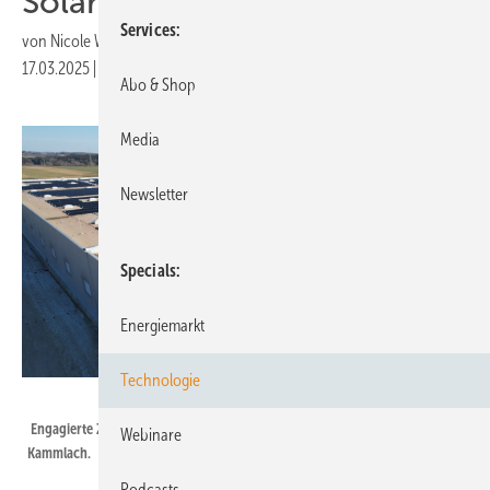
Solarpartnerschaft
Services
von
Nicole Weinhold
17.03.2025
|
Druckvorschau
Abo & Shop
Media
Newsletter
Specials
Energiemarkt
Technologie
Max Solar
Engagierte Zusammenarbeit der Teams von Energy Partners und JYSK in
Webinare
Kammlach.
Podcasts