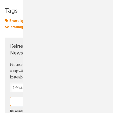
Tags
Enercity
Hannover
Photovoltaik
Solar
Solaranlage
Keine Zeit? Kein Problem mit dem ERE
Newsletter!
Mit unserem Newsletter erhalten Sie regelmäßig von uns
ausgewählte Informationen und Neuigkeiten, gebündelt und
kostenlos direkt ins Postfach.
Bei Anmeldung zu diesem Newsletter bin ich damit einverstanden, über