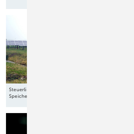
Steuerliche Vereinfachungen für Ökostrom und
Speicher treten zum Jahreswechsel in
Kraft