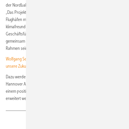
der Nordbahn für den Bau von weiteren Photovoltaikanlagen nutzen.
„Das Projekt verdeutlicht, welches Potenzial auch das Areal von
Flughäfen mit all ihren Flächen für den Ausbau von Technologien zur
klimafreundlichen Energiegewinnung bietet“, erklärt Frank Umminger,
Geschäftsführer von Enercity Solutions. „Wir freuen uns sehr,
gemeinsam mit dem Hannover Airport den nächsten Schritt im
Rahmen seiner Nachhaltigkeitsstrategie zu gehen.“
Wolfgang Seidler von Sonnenkraft: „Solarmodule mit Mehrwert sind
unsere Zukunft“
Dazu werden die Planer die Fläche im Sicherheitsbereich des
Hannover Airport in den nächsten Jahren regelmäßig kartieren. Bei
einem positiven Ausgang wird entsprechend geprüft, wie die Anlage
erweitert werden kann. (su)
Teilen
Link kopieren