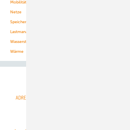
Mobilität
Kommunen
Netze
Stadtwerke
Speicher
Energiekonzerne
Lastmanagement
Wasserstoff
Wärme
Abo- & Leserservice
ADRESSBUCH der WIND- und SOLARENERGIE
AGB
Alle Inhalte chronologisch
Anmelden