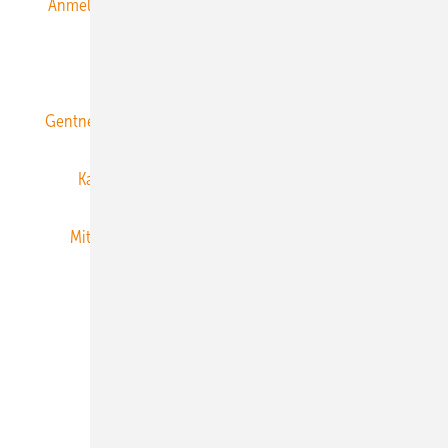
Anmeldung & Registrierung
Datenschutz
E-Paper
ERNEUERBARE ENERGIEN abonnieren
Gentner Energy Media
Gentner Verlag
Impressum
Karriere bei Gentner
Team
Mediaservice
Mitgliedschaften und Engagement
Newsletter
Privacy Manager
RSS-Feed
Veranstaltungen / Webinare
© 2026 ERNEUERBARE ENERGIEN