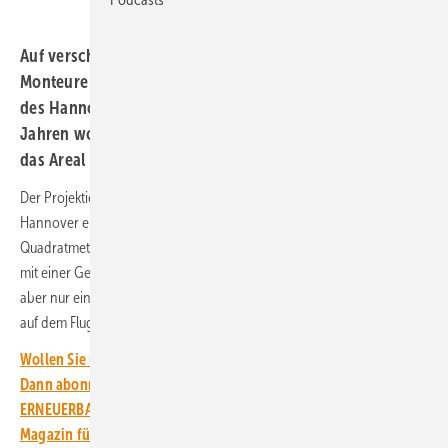
Auf verschiedenen Unterkonstruktionen haben die
Monteure von Enercity Solution Module auf dem Gelände
des Hannover Airports installiert. In den nächsten
Jahren wollen die Projektpartner die Auswirkungen auf
das Areal testen.
Der Projektierer Enercity hat auf dem Gelände des Flughafens
Hannover eine Photovoltaikanlage gebaut. Auf einer Fläche von 1,250
Quadratmetern haben die Monteure von Enercity Solutions Module
mit einer Gesamtleistung von 120 Kilowatt installiert. Diese Anlage ist
aber nur ein erster Schritt, um das bisher ungenutzte Flächenpotenzial
auf dem Flughafengelände für die Photovoltaik zu nutzen.
Wollen Sie über die Energiewende auf dem Laufenden bleiben?
Dann abonnieren Sie einfach den kostenlosen Newsletter von
ERNEUERBARE ENERGIEN – dem größten verbandsunabhängigen
Magazin für erneuerbare Energien in Deutschland!