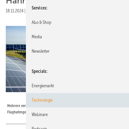
Hannover
Services
18.11.2024
|
Druckvorschau
Abo & Shop
Media
Newsletter
Specials
Energiemarkt
Hannover Airport
Technologie
Mehrere verschiedene Solaranlagen haben die Monteure auf dem
Flughafengelände in Hannover errichtet.
Webinare
Podcasts