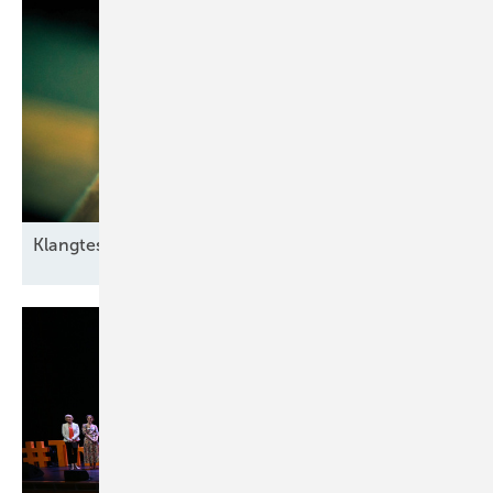
Klangtest im
Windpark