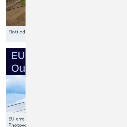
F lott oder
Schrott?
EU erreicht selbst gestecktes Ausbauziel für
Photovoltaik –
noch