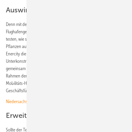
Auswirkung auf Pflanzen testen
Denn mit dem jetzt errichteten Generator will die
Flughafengesellschaft Hannover Airport zusammen mit Enercity
testen, wie sich die Photovoltaikanlage auf den Flugbetrieb und die
Pflanzen auf dem Areal auswirkt. Dazu haben die Installateure von
Enercity die Module auf verschiedenen Varianten von
Unterkonstruktionen montiert. „Wir sind stolz und freuen uns darüber,
gemeinsam mit unserem Partner Enercity einen weiteren Baustein im
Rahmen der Transformation des Flughafens zu einem nachhaltigen
Mobilitäts-Hub umgesetzt zu haben“, betont Maik Blötz,
Geschäftsführer von Hannover Airport.
Niedersachsen: Solarzubau mehr als verdoppelt
Erweiterung vorgesehen
Sollte der Test gut verlaufen, wird der Flughafenbetreiber das Umfeld