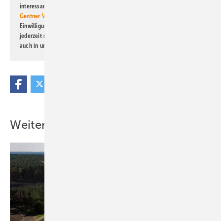
interessante Verlags- und Online-Angebote
der Marken der Alfons W.
Gentner Verlag GmbH & Co. KG
informiert zu werden. Diese
Einwilligung kann ich jederzeit widerrufen und eine Abmeldung ist
jederzeit möglich. Informationen zum Umgang mit Daten finden Sie
auch in unserer
Datenschutzerklärung
.
Weitere Inhalte