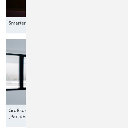
Smarter E Awards – die Gewinner stehen
fest
Großkomponentendienst auf See:
„Parkübergreifende
Troubleshooter“