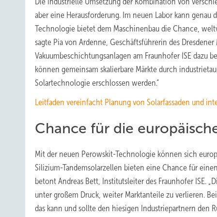
Die industrielle Umsetzung der Kombination von verschi
aber eine Herausforderung. Im neuen Labor kann genau 
Technologie bietet dem Maschinenbau die Chance, weltwe
sagte Pia von Ardenne, Geschäftsführerin des Dresdener
Vakuumbeschichtungsanlagen am Fraunhofer ISE dazu bei
können gemeinsam skalierbare Märkte durch industrietau
Solartechnologie erschlossen werden.“
Leitfaden vereinfacht Planung von Solarfassaden und in
Chance für die europäische
Mit der neuen Perowskit-Technologie können sich europä
Silizium-Tandemsolarzellen bieten eine Chance für einen 
betont Andreas Bett, Institutsleiter des Fraunhofer ISE. 
unter großem Druck, weiter Marktanteile zu verlieren. Be
das kann und sollte den hiesigen Industriepartnern den Rü