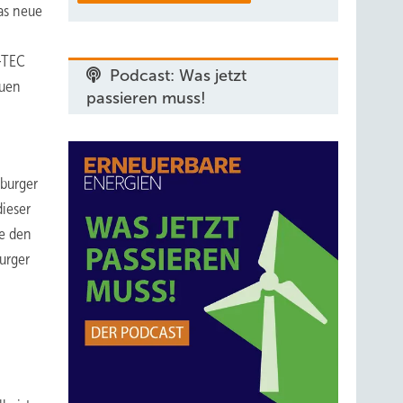
as neue
V-TEC
Podcast: Was jetzt
euen
passieren muss!
iburger
ieser
be den
burger