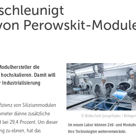
schleunigt
von Perowskit-Modul
odulhersteller die
 hochskalieren. Damit will
 Industrialisierung
fizienz von Siliziummodulen
nometer dünne zusätzliche
Bildtechnik Spiegelhalter / Bildagen
t bei 29,4 Prozent. Um dieser
Im neuen Labor können Zell- und Modulhe
ng zu ebnen, hat das
ihre Technologien weiterentwickeln.