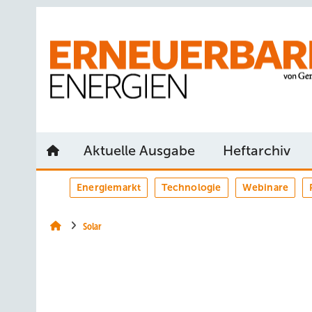
Springe
Springe
Springe
auf
auf
auf
Hauptinhalt
Hauptmenü
SiteSearch
Aktuelle Ausgabe
Heftarchiv
Energiemarkt
Technologie
Webinare
Solar