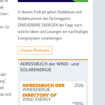
e ist
ik-
In diesem Podcast gehen Redakteure und
chen“,
Redakteurinnen des Fachmagazins
ERNEUERBARE ENERGIEN der Frage nach,
en. So
welche Ideen und Lösungen ein nachhaltiges
Energiesystem voranbringen.
Unsere Podcasts
ADRESSBUCH der WIND- und
SOLARENERGIE
skit-
ng“,
ell
veau und