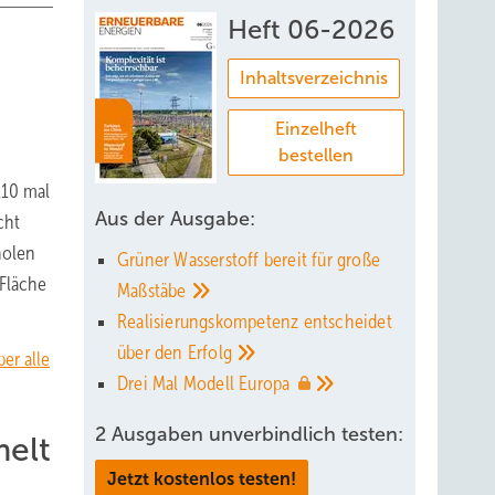
Heft 06-2026
Inhaltsverzeichnis
Einzelheft
bestellen
210 mal
Aus der Ausgabe:
cht
holen
Grüner Wasserstoff bereit für große
 Fläche
Maßstäbe
Realisierungskompetenz entscheidet
über den
Erfolg
er alle
Drei Mal Modell
Europa
2 Ausgaben unverbindlich testen:
melt
Jetzt kostenlos testen!