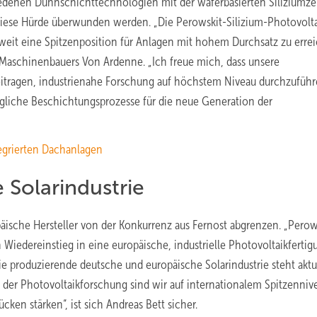
edenen Dünnschichttechnologien mit der waferbasierten Siliziumzell
diese Hürde überwunden werden. „Die Perowskit-Silizium-Photovolta
it eine Spitzenposition für Anlagen mit hohem Durchsatz zu errei
 Maschinenbauers Von Ardenne. „Ich freue mich, dass unsere
tragen, industrienahe Forschung auf höchstem Niveau durchzuführ
gliche Beschichtungsprozesse für die neue Generation der
tegrierten Dachanlagen
 Solarindustrie
ische Hersteller von der Konkurrenz aus Fernost abgrenzen. „Perow
Wiedereinstieg in eine europäische, industrielle Photovoltaikfertigu
„Die produzierende deutsche und europäische Solarindustrie steht aktu
i der Photovoltaikforschung sind wir auf internationalem Spitzenni
cken stärken“, ist sich Andreas Bett sicher.