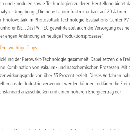
len und -modulen sowie Technologien zu deren Herstellung bietet d
nalyse-Umgebung. „Die neue Laborinfrastruktur baut auf 20 Jahren
um-Photovoltaik im Photovoltaik-Technologie-Evaluations-Center P
 Fraunhofer ISE. „Das PV-TEC gewährleistet auch die Versorgung des n
ner engen Anbindung an heutige Produktionsprozesse.“
Drei wichtige Tipps
wicklung der Perowskit-Technologie gesammelt. Dabei setzen die Fre
 eine Kombination von Vakuum- und nasschemischen Prozessen. Mit d
tzenwirkungsgrade von über 33 Prozent erzielt. Dieses Verfahren ha
rzellen aus der Industrie verwendet werden können, erklären die Frei
ellenstandard anzuschließen und einen höheren Energieertrag der