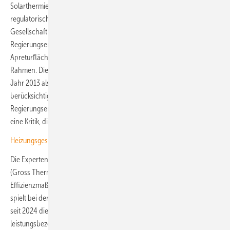
Solarthermie als Erfüllungsoption für die Biotreppe bleiben
regulatorische und technische Defizite im Gesetz, wie die Deutsche
Gesellschaft für Sonnenenergie (DGS) kritisiert. Denn laut
Regierungsentwurf wird die Solarthermie immer noch nach
Apreturfläche bewertet. Das ist die Oberfläche des Kollektors ohne
Rahmen. Dieser Maßstab gelte aber seit Einführung der ISO 9806 im
Jahr 2013 als technisch überholt, kritisiert die DGS. Denn die Norm
berücksichtigt auch die Effizienz des Kollektors. Damit werden im
Regierungsentwurf effiziente Kollektoren systematisch benachteiligt –
eine Kritik, die der BSW-Solar teilt.
Heizungsgesetz: „Regelungen komplizierter als vorher“
Die Experten von der DGS raten stattdessen, den Bruttowärmeertrag
(Gross Thermal Yield – GTY) als technologieneutralen
Effizienzmaßstab anzusetzen. Das ist nicht neu. Denn dieser GTY
spielt bei der Bundesförderung für effiziente Gebäude (BEG) bereits
seit 2024 die entscheidende Rolle. „Die Wärmewende braucht klare,
leistungsbezogene Maßstäbe – keine geometrischen