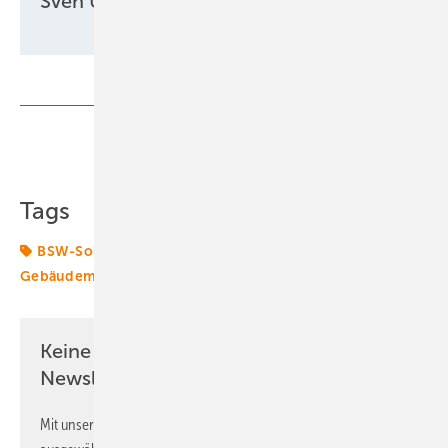
Sven Ullrich
Teilen
Link kopieren
Tags
BSW-Solar
CO2-Preis
DGS
Gebäudemodernisierungsgesetz
Solar
Solarthermie
Keine Zeit? Kein Problem mit dem ERE
Newsletter!
Mit unserem Newsletter erhalten Sie regelmäßig von uns