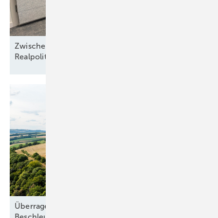
Zwischen Nordseewind und Berliner
Realpolitik
Überragendes öffentliches Interesse:
Beschleunigung ohne
Freifahrtschein