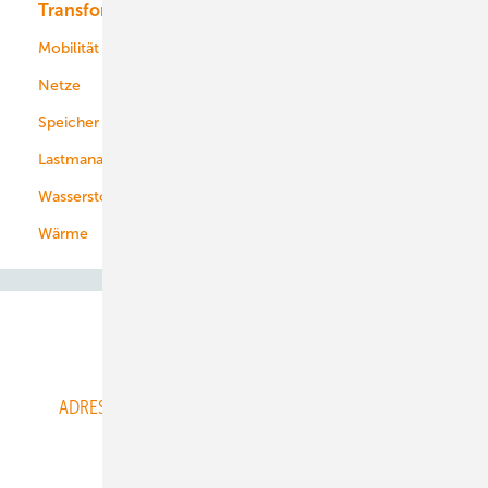
Transformation
Energieversorger
Service
Mobilität
Kommunen
Netze
Stadtwerke
Speicher
Energiekonzerne
Lastmanagement
Wasserstoff
Wärme
Abo- & Leserservice
ADRESSBUCH der WIND- und SOLARENERGIE
AGB
Alle Inhalte chronologisch
Anmelden