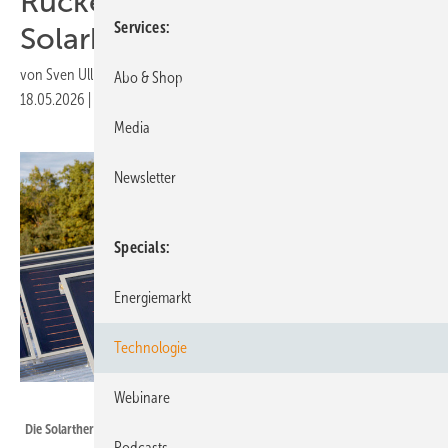
Rückenwind für
Services
Solarheizungen?
von
Sven Ullrich
Abo & Shop
18.05.2026
|
Druckvorschau
Media
Newsletter
Specials
Energiemarkt
Technologie
Webinare
Sonnenkraft
Die Solarthermie gilt als Erfüllungsoption für die Biotreppe.
Podcasts