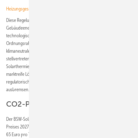
Heizungsgesetz: Die Regierung feiert sich für Luftnummern
Diese Regelung ist derzeit im Paragraph 72 des
Gebäudeenergiegesetzes (GEG) enthalten. „Nur mit einem
technologisch sachgerechten und innovationsfreundlichen
Ordnungsrahmen kann die Transformation hin zu einer
klimaneutralen Wärmeversorgung gelingen“, betont Martin Schnauss,
stellvertretender Vorsitzender des DGS-Fachausschusses
Solarthermie – Erneuerbare Wärme. „Die Branche verfügt heute über
marktreife Lösungen und ausreichende Produktionskapazitäten – der
regulatorische Rahmen muss diese Entwicklung unterstützen, nicht
ausbremsen.“
CO2-Preis muss steigen
Der BSW-Solar kritisiert zudem noch das geplante Einfrieren des CO2-
Preises 2027 für ein weiteres Jahr auf einen Preiskorridor von 55 bis
65 Euro pro Tonne. Diese Preisspanne liege deutlich unter den