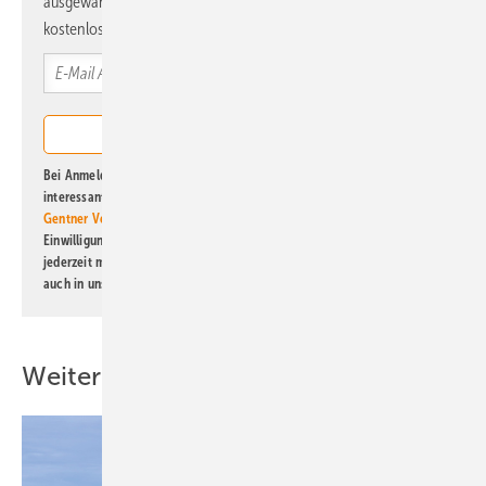
ausgewählte Informationen und Neuigkeiten, gebündelt und
kostenlos direkt ins Postfach.
Bei Anmeldung zu diesem Newsletter bin ich damit einverstanden, über
interessante Verlags- und Online-Angebote
der Marken der Alfons W.
Gentner Verlag GmbH & Co. KG
informiert zu werden. Diese
Einwilligung kann ich jederzeit widerrufen und eine Abmeldung ist
jederzeit möglich. Informationen zum Umgang mit Daten finden Sie
auch in unserer
Datenschutzerklärung
.
Weitere Inhalte