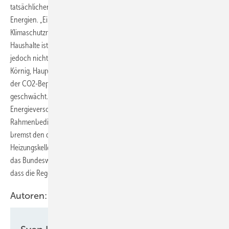
tatsächlichen Gesundheits-, Umwelt- und Klimafolgekosten fossiler
Energien. „Eine soziale Abfederung notwendiger
Klimaschutzmaßnahmen zugunsten einkommensschwacher
Haushalte ist sinnvoll. Kurzfristige finanzielle Entlastungen dürfen
jedoch nicht zulasten künftiger Generationen gehen“, fordert Carsten
Körnig, Hauptgeschäftsführer des BSW-Solar. „Durch das Ausbremsen
der CO2-Bepreisung wird ein zentrales Klimaschutzinstrument
geschwächt. Für Investitionen in die Modernisierung unserer
Energieversorgung braucht es vielmehr verlässliche
Rahmenbedingungen. Ständiges energiepolitisches Hin und Her
bremst den dringend notwendigen Wandel in deutschen
Heizungskellern“, kritisiert er das monatelange Verschleppen durch
das Bundeswirtschaftsministerium – nebst ständiger Ankündigungen,
dass die Regelungen bald geändert würden.
Autoren: