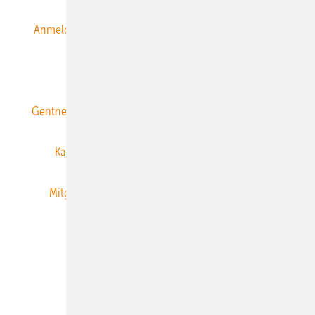
Anmeldung & Registrierung
Datenschutz
E-Paper
ERNEUERBARE ENERGIEN abonnieren
Gentner Energy Media
Gentner Verlag
Impressum
Karriere bei Gentner
Team
Mediaservice
Mitgliedschaften und Engagement
Newsletter
Privacy Manager
RSS-Feed
Veranstaltungen / Webinare
© 2026 ERNEUERBARE ENERGIEN