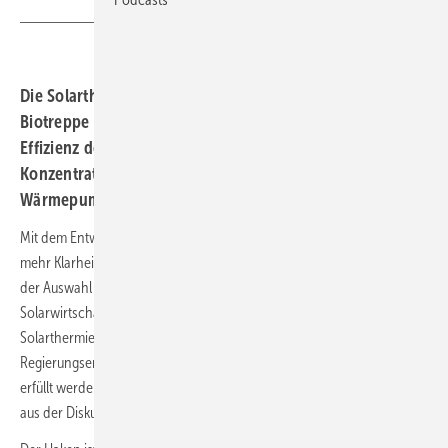
Die Solarthermie gilt als Erfüllungsoption für die
Biotreppe beim Einbau von Gasheizungen. Doch die
Effizienz der Kollektoren spielt dabei keine Rolle. Die
Konzentration auf die Solarthermie könnte auch die
Wärmepumpe unterstützen.
Mit dem Entwurf des Gebäudemodernisierungsgesetzes kommt etwas
mehr Klarheit in die Regelungen, die Hauseigentümer in Zukunft bei
der Auswahl ihrer Heizungen einhalten müssen. Der Bundesverband
Solarwirtschaft (BSW-Solar) sieht sogar Rückenwind für die
Solarthermie. Denn die vorgesehene sogenannte Biotreppe kann laut
Regierungsentwurf auch durch den Einsatz von Solarkollektoren
erfüllt werden. Damit ist der Zwang zu Wasserstoff oder teurem Biogas
aus der Diskussion.