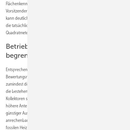
Flächenkennwerte aus der Vergangenheit“, wettert Andreas Wöll,
Vorsitzender des DGS-Fachausschusses Solarthermie. „Solarthermie
kann deutlich mehr leisten, als der Entwurf anerkennt. Was zählt, ist
die tatsächlich erzeugte erneuerbare Wärme – nicht die
Quadratmeterzahl auf dem Dach“, betont er.
Betrieb von fossilen Heizungen
begrenzen
Entsprechend fordert die DGS, die Aperturfläche als alleinigen
Bewertungsmaßstab durch den Bruttowärmeertrag zu ersetzen oder
zumindest die Regelung entsprechend zu ergänzen. Dies würde auch
die bestehende Zertifizierung der Effizienz (Solar-Keymark) der
Kollektoren stärken und absichern. Die DGS fordert zudem noch
höhere Anteile der Solarthermie. So müssten bis zu 30 Prozent bei
günstiger Ausrichtung der Anlage als Ersatzoption zur Biotreppe
anrechenbar sein. Zudem fordert die DGS, dass der Betrieb von
fossilen Heizkesseln bis 31. Dezember 2044 begrenzt wird.