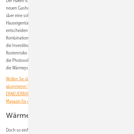
Der Haken ist, dass dann die Solarthermie zur Unterstützung von
neuen Gasheizungen werden könnte. Doch allein das Nachdenken
über eine solche Kombination könnte auch dazu führen, dass sich die
Hauseigentümer am Ende doch für eine nachhaltigere Lösung
entscheiden. Auch der BSW-Solar sieht die Solarthermie eher in
Kombination mit der Wärmepumpe als zukunftsfähige Lösung – zumal
die Investition in eine Gasheizung auch mit Solarthermie zum
Kostenrisiko wird. Eine Variante in Kombination mit PVT-Kollektoren,
die Photovoltaik und Solarthermie vereinen und als Wärmequelle für
die Wärmepumpe dienen, wäre eine denkbare Lösung.
Wollen Sie über die Energiewende auf dem Laufenden bleiben? Dann
abonnieren Sie einfach den kostenlosen Newsletter von
ERNEUERBARE ENERGIEN – dem größten verbandsunabhängigen
Magazin für erneuerbare Energien in Deutschland!
Wärmeertrag berücksichtigen
Doch so einfach ist das nicht. Denn trotz der Anerkennung der