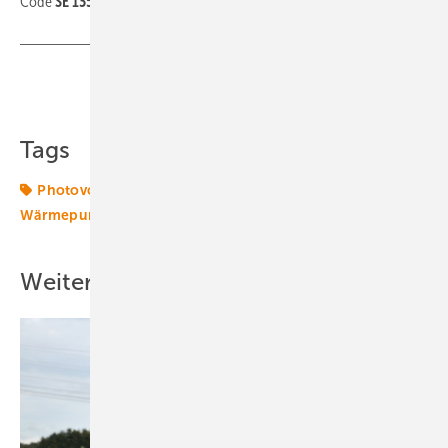
Code
SE 1350 EE
Ihre kostenlosen Tickets zur Solar Energy!
Teilen
Link kopieren
Tags
Photovoltaik
Solar
Solartechnik
Solarwärme
Wärmepumpen
Weitere Inhalte