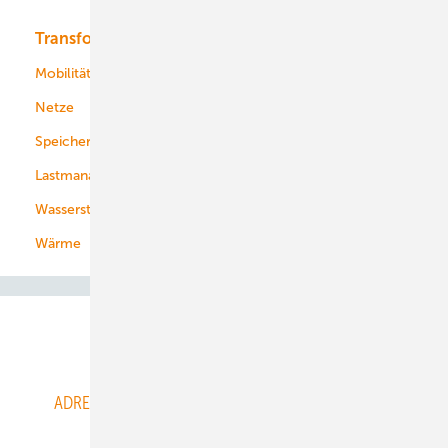
Transformation
Energieversorger
Service
Mobilität
Kommunen
Netze
Stadtwerke
Speicher
Energiekonzerne
Lastmanagement
Wasserstoff
Wärme
Abo- & Leserservice
ADRESSBUCH der WIND- und SOLARENERGIE
AGB