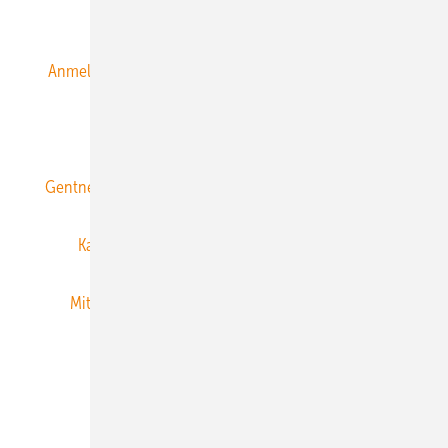
Alle Inhalte chronologisch
Anmelden
Anmeldung & Registrierung
Datenschutz
E-Paper
ERNEUERBARE ENERGIEN abonnieren
Gentner Energy Media
Gentner Verlag
Impressum
Karriere bei Gentner
Team
Mediaservice
Mitgliedschaften und Engagement
Newsletter
Privacy Manager
RSS-Feed
Veranstaltungen / Webinare