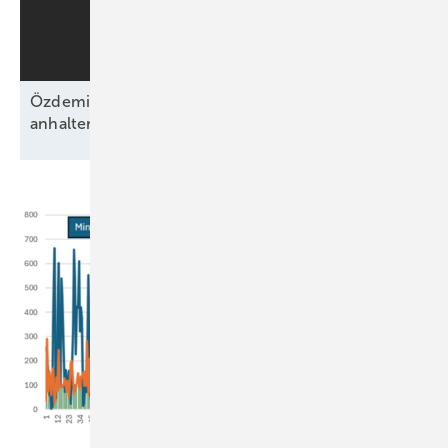
Özdemirs schwarz-grünes Bündnis beschließt
anhaltende Energiewende ohne
Fahrplan