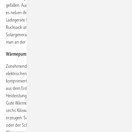
gefallen. Auch wurden immer neue Anwendungen entwickelt. So gibt
es neben den klassischen, fest installierten Dachanlagen auch solare
Ladegeräte für Handys und Laptops, textile Solarbänder für den
Rucksack und das Outdoor-Equipment und seit diesem Jahr sogar
Solargeneratoren für Balkonien. Kleine Photovoltaikanlagen kann
man an der Datsche aufstellen oder am Caravan beim Camping.
Wärmepumpen gewinnen an Boden
Zunehmend interessant werden auch die Wärmepumpen. Sie nutzen
elektrischen Strom, um einen Verdichter anzutreiben. Der Verdichter
komprimiert ein Arbeitsgas, das zuvor durch Außenluft oder Wärme
aus dem Erdreich verdampft wurde. Damit lassen sich sogar hohe
Heizleistungen und Heiztemperaturen für große Mietshäuser erzielen.
Gute Wärmepumpen brauchen eine Kilowattstunde Strom, um vier bis
sechs Kilowatt Wärme zu erzeugen. Auch Warmwasser lässt sich damit
erzeugen. Sogar in Ländern mit sehr kalten Wintern wie Schweden
oder der Schweiz gilt die Wärmepumpe als wichtigster