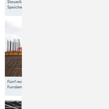
Steuerliche Vereinfachungen für Ökostrom und
Speicher treten zum Jahreswechsel in
Kraft
Fünf rechtliche Fallstricke beim Rückbau von
Fundamenten