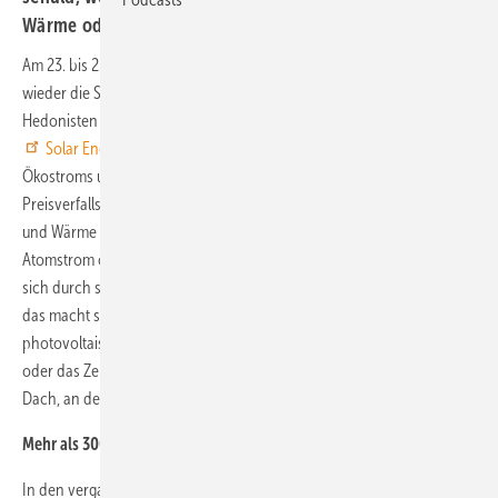
Wärme oder Kühlung.
Am 23. bis 25. April geben sich auf dem Messegelände am Funkturm
wieder die Sonnenanbeter die Klinke in die Hand. Wer an gebräunte
Hedonisten denkt, wird jedoch enttäuscht. Die dreitägige Fachmesse
Solar Energy
steht ganz im Zeichen der Solartechnik, des
Ökostroms und der Wärmepumpen. Aufgrund des enormen
Preisverfalls bei Photovoltaik und den steigenden Preisen für Strom
und Wärme bietet die Solartechnik eine ausgereifte Alternative zum
Atomstrom oder der Fernwärme von Vattenfall an. Gasthermen lassen
sich durch solarthermische Sonnenkollektoren wirksam entlasten,
das macht sich auf der Gasrechnung bemerkbar. Und
photovoltaische Solarmodule gibt es mittlerweile sogar für den Balkon
oder das Zelt. Jeder kann seinen Strom selbst erzeugen: auf dem
Dach, an der Fassade oder auf dem Rasen im Garten.
Mehr als 300 Aussteller erwartet
In den vergangenen Jahren sind nicht nur die Preise für Solartechnik