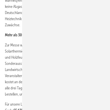
Wärmespender. Due Wärmepumpen laufen sehr leise, verursachen
keine Abgase oder Gerüche. Im vergangenen Jahr wurden davon in
Deutschland fast 60.000 Stück verkauft. In der Branche der
Heiztechnik verzeichnet diese Technologie seit Jahren die größten
Zuwächse.
Mehr als 300 Aussteller erwartet
Zur Messe werden über 300 Aussteller aus der Photovoltaik,
Solarthermie, Wärmepumpen, Blockheizkraftwerke, Kleinwindräder
und Holzfeuerungen sowie zur Energieeinsparung erwartet. In einer
Sonderausstellung geht es um Biogaskraftwerke für die
Landwirtschaft. Für beide Messen zusammen gilt ein Kombiticket. Der
Veranstalter rechnet mit rund 13.000 Fachbesuchern. Das Tagesticket
kostet an der Tageskasse 14 Euro (ermäßigt: acht Euro), die Karte für
alle drei Tage kostet 30 Euro. Tickets kann man auch
online
bestellen, unter
Für unsere Leser:
Registrieren
Sie sich und erhalten Sie mit dem