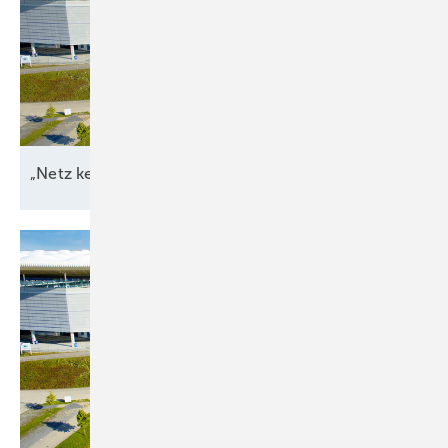
„Netz kein Engpass
mehr“