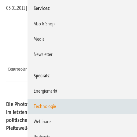
05.01.2011
|
Druckvorschau
Services
Abo & Shop
Media
Newsletter
Foto: Centrosolar
Centrosolar Sonnenstromfabrik
Specials
Energiemarkt
Die Photovoltaikbranche hat die Zahl der Beschäftigten
Technologie
im letzten Jahr mehr als verdoppelt. Durch den
politischen Schlingerkurs in Berlin droht nun eine
Webinare
Pleitewelle.
Podcasts