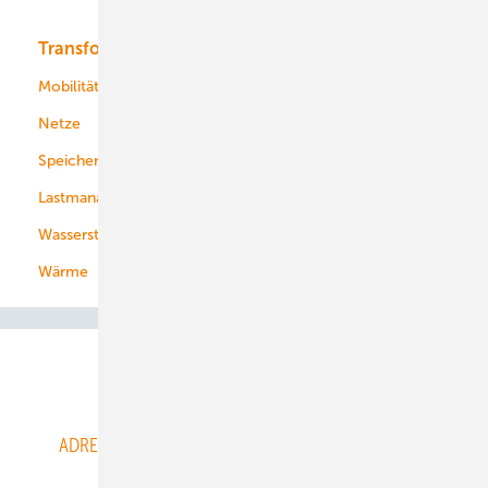
Transformation
Energieversorger
Service
Mobilität
Kommunen
Netze
Stadtwerke
Speicher
Energiekonzerne
Lastmanagement
Wasserstoff
Wärme
Abo- & Leserservice
ADRESSBUCH der WIND- und SOLARENERGIE
AGB