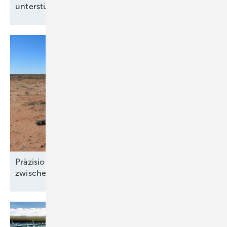
unterstützen
kann
Präzision und Komplexität: Windgutachten
zwischen Klimawandel und
Windklau