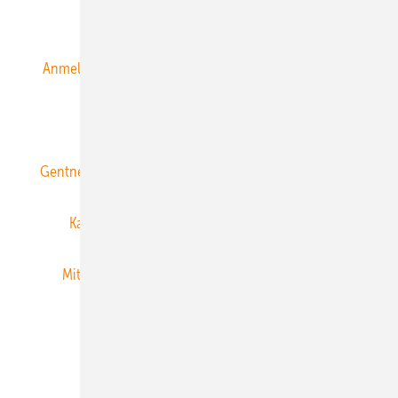
Alle Inhalte chronologisch
Anmelden
Anmeldung & Registrierung
Datenschutz
E-Paper
ERNEUERBARE ENERGIEN abonnieren
Gentner Energy Media
Gentner Verlag
Impressum
Karriere bei Gentner
Team
Mediaservice
Mitgliedschaften und Engagement
Newsletter
Privacy Manager
RSS-Feed
Veranstaltungen / Webinare