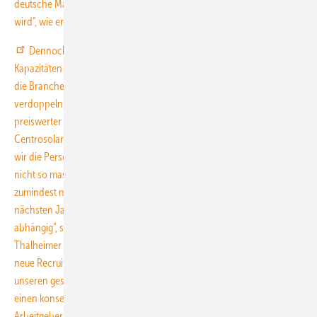
deutsche Markt um rund ein Drittel im kommenden Jahr schrumpfen
wird“, wie er Ende Dezember 2010 gegenüber dem Handelsblatt sagte.
Dennoch wollen die deutschen Solarhersteller auch 2011 ihre
Kapazitäten weiter ausbauen, heißt es beim BSW-Solar. Außerdem will
die Branche ihre Investitionen in Forschung und Entwicklung
verdoppeln, um den Innovationsvorsprung zu halten und Solarstrom
preiswerter anbieten zu können. Josef Wrobel, Vorstandsmitglied bei
Centrosolar, bestätigt diese Strategie: „Auch im neuen Jahr werden
wir die Personaldecke weiter ausbauen, wenn auch verhalten und
nicht so massiv wie 2010.“ Q-Cells will seinen Personalbestand
zumindest nicht verringern. „Natürlich ist unser Personalbedarf in den
nächsten Jahren von der Branchen- und Geschäftsentwicklung
abhängig“, sagt Johan Wallgren, oberster Personalchef bei dem
Thalheimer Unternehmen. „Kurz- und mittelfristig arbeiten wir daran,
neue Recruiting-Kanäle zu etablieren, die einen direkten Zugang zu
unseren gesuchten Zielgruppen sicherstellen. Langfristig werden wir
einen konsequenten Ausbau und die Kommunikation unserer
Arbeitgeberattraktivität sowie verstärkte interne Personalentwicklung