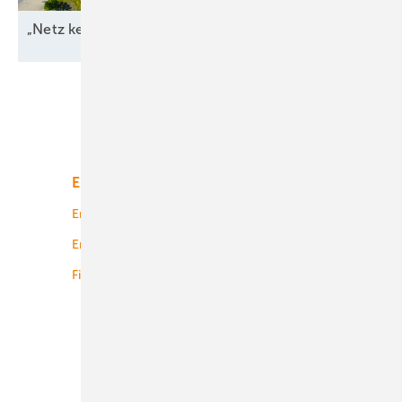
„Netz kein Engpass
mehr“
Unsere Themen
Energiemarkt
Technologie
Energierecht
Planung
Energiemärkte weltweit
Logistik
Finanzierung
Betrieb
Onshore-Wind
Offshore-Wind
Solar
Bioenergie