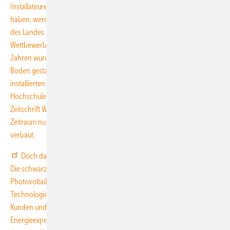
Installateure ihren Schwerpunkt im Süden und Westen Deutschlands
haben, werden die Solarmodule meist im strukturschwachen Osten
des Landes produziert. Die Fabriken befinden sich in scharfem
Wettbewerb mit der Konkurrenz aus Fernost. In den vergangenen
Jahren wurden in Asien enorme Produktionskapazitäten aus dem
Boden gestampft. 2010 kamen mehr als die Hälfte der in Deutschland
installierten Solarmodule aus China, rechnet eine Studie der Berliner
Hochschule für Technik und Wirtschaft (HTW) im Auftrag der
Zeitschrift Wirtschaftswoche vor. Dagegen wurden im gleichen
Zeitraum nur zwölf Prozent Solarmodule aus deutscher Produktion
verbaut.
Doch das größte Ungemach verursachen die Deutschen selbst:
Die schwarz-gelbe Koalition in Berlin will die Einspeisevergütung für
Photovoltaik weiter absenken und gefährdet damit die junge
Technologie. Debatten über Deckelung des Zubaus verunsichern die
Kunden und schrecken Investoren ab. So erwartet Holger Rubel,
Energieexperte bei der Boston Consulting Group (BCG), „dass der