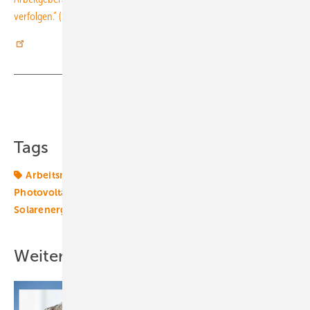
verfolgen.“ (Sven Ullrich)
Teilen
Link kopieren
Tags
Arbeitsmarkt
Arbeitsplätze
Beschäftigung
Photovoltaik
Produktionskapazität
Solar
Solarenergie
Solartechnik
Weitere Inhalte