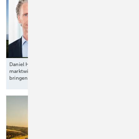
Daniel Hölder von Baywa RE: „Mehr Flexibilität und
marktwirtschaftliche Anreize ins Energiesystem
bringen“