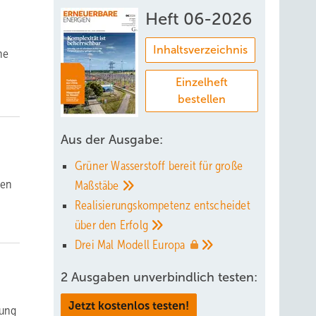
Heft 06-2026
Inhaltsverzeichnis
he
t
Einzelheft
bestellen
Aus der Ausgabe:
Grüner Wasserstoff bereit für große
fen
Maßstäbe
Realisierungskompetenz entscheidet
über den
Erfolg
Drei Mal Modell
Europa
2 Ausgaben unverbindlich testen:
Jetzt kostenlos testen!
pung