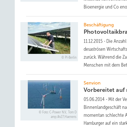
Bioenergie und Co
eno
Beschäftigung
Photovoltaikbra
11.12.2015
-
Die Anzahl
desaströsen Wirtschaft
zurück. Während die Zah
PI-Berlin
Menschen mit dem Bet
Senvion
Vorbereitet au
05.06.2014
-
Mit der V
Binnenlandgeschäft na
Foto: C-Power N.V., Tom D
momentan schlechte Aus
amp;#x27;Haenens
Hamburger auf ein sta