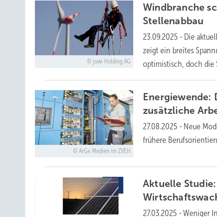
Windbranche sc
Stellenabbau
23.09.2025
-
Die aktuel
zeigt ein breites Span
juwi Holding AG
optimistisch, doch di
Energiewende: 
zusätzliche
Arbe
27.08.2025
-
Neue Mode
frühere Berufsorienti
ArGe Medien im ZVEH
Aktuelle Studie
Wirtschaftswa
27.03.2025
-
Weniger In