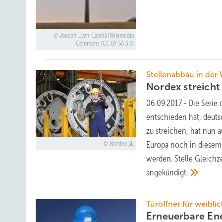
Joseph-Evan-Capelli/Wikimedia
Commons (CC BY-SA 3.0)
Stellenabbau in der
Nordex streicht
06.09.2017
-
Die Serie
entschieden hat, deuts
zu streichen, hat nun 
Europa noch in diesem 
Nordex SE
werden. Stelle Gleichze
angekündigt.
Türöffner für weibli
Erneuerbare En