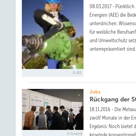
08.03.2017
-
Pünktlich
Energien (AEE) die Bed
unterstrichen. Wissens
für weibliche Berufsanf
und Umweltschutz setz
unterrepräsentiert
sind.
AEE
Jobs
Rückgang der S
18.11.2016
-
Die Metasu
zwölf Monate in der E
Ergebnis: Noch bietet d
Forwind
kriselnde konventionell