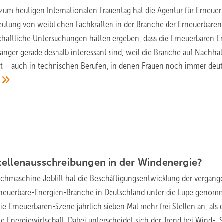
 zum heutigen Internationalen Frauentag hat die Agentur für Erneuer
eutung von weiblichen Fachkräften in der Branche der Erneuerbaren
chaftliche Untersuchungen hätten ergeben, dass die Erneuerbaren E
änger gerade deshalb interessant sind, weil die Branche auf Nachhal
t – auch in technischen Berufen, in denen Frauen noch immer deut
tellenausschreibungen in der
Windenergie?
chmaschine Joblift hat die Beschäftigungsentwicklung der vergan
rneuerbare-Energien-Branche in Deutschland unter die Lupe genom
ie Erneuerbaren-Szene jährlich sieben Mal mehr frei Stellen an, als 
e Energiewirtschaft. Dabei unterscheidet sich der Trend bei Wind-, S