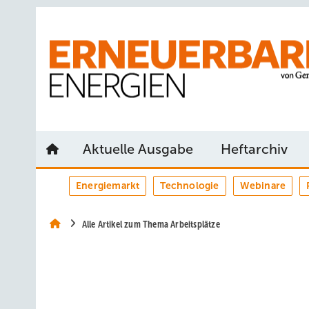
Springe
Springe
Springe
auf
auf
auf
Hauptinhalt
Hauptmenü
SiteSearch
Aktuelle Ausgabe
Heftarchiv
Energiemarkt
Technologie
Webinare
Alle Artikel zum Thema Arbeitsplätze