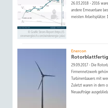
26.03.2018
-
2016 ware
andere Erneuerbare bes
meisten Arbeitsplätze:
Grafik: Strom-Report (https://1-
stromvergleich.com/windenergie-jobs)
Enercon
Rotorblattferti
29.09.2017
-
Die Rotorb
Firmennetzwerk gehöre
Turbinenbauers mit wen
Zuletzt waren in dem o
Neuaufträge
ausgeblieb