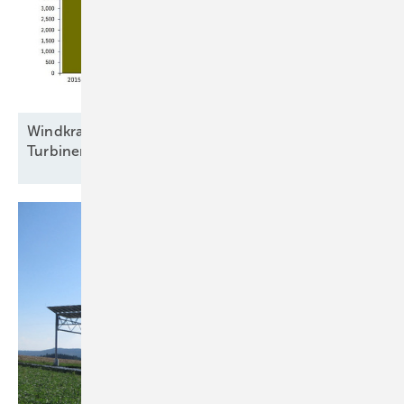
Windkraftbranche errichtete 2025 bundesweit
Turbinen mit 5,23
Gigawatt