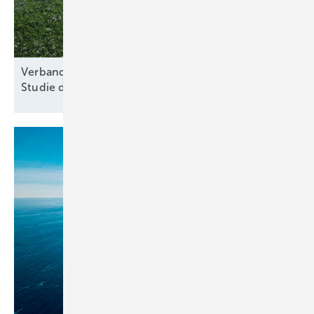
Verband für nachhaltige Agri-PV kritisiert Kosten-
Studie des
Thünen-Instituts