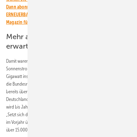
Dann abonnieren Sie einfach den kostenlosen Newsletter von
ERNEUERBARE ENERGIEN – dem größten verbandsunabhängigen
Magazin für erneuerbare Energien in Deutschland!
Mehr als eine Million neue Anlagen
erwartet
Damit waren Ende August 2024 etwa 4,5 Millionen
Sonnenstromgeneratoren mit einer Gesamtleistung von 93,2
Gigawatt installiert. Damit ist das Ausbauziel von 88 Gigawatt, das sich
die Bundesregierung für die Photovoltaik bis Ende 2024 gesetzt hat,
bereits übertroffen. Da sich der Solarboom auch im laufenden Jahr in
Deutschland nach den aktuellen Marktdaten weiter ungebrochen ist,
wird bis Jahresende noch Einiges als Solarleistung hinzukommen.
„Setzt sich der Trend bis zum Jahresende 2024 fort, dann werden wie
im Vorjahr über eine Million neue Solaranlagen mit einer Leistung von
über 15.000 Megawatt errichtet“, sagt IWR-Chef Norbert Allnoch.