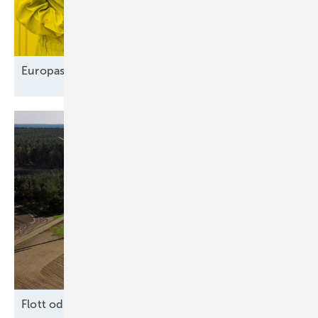
Europas Solarindustrie vor dem
Comeback?
F lott oder
Schrott?