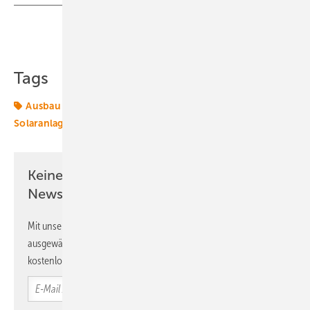
Teilen
Link kopieren
Tags
Ausbau
IWR
Photovoltaik
Prognose
Solar
Solaranlage
Zubau
leistung
Keine Zeit? Kein Problem mit dem ERE
Newsletter!
Mit unserem Newsletter erhalten Sie regelmäßig von uns
ausgewählte Informationen und Neuigkeiten, gebündelt und
kostenlos direkt ins Postfach.