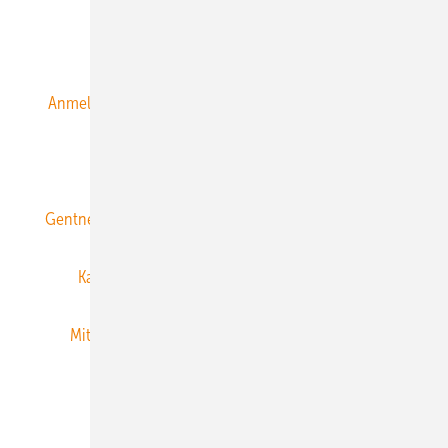
Alle Inhalte chronologisch
Anmelden
Anmeldung & Registrierung
Datenschutz
E-Paper
ERNEUERBARE ENERGIEN abonnieren
Gentner Energy Media
Gentner Verlag
Impressum
Karriere bei Gentner
Team
Mediaservice
Mitgliedschaften und Engagement
Newsletter
Privacy Manager
RSS-Feed