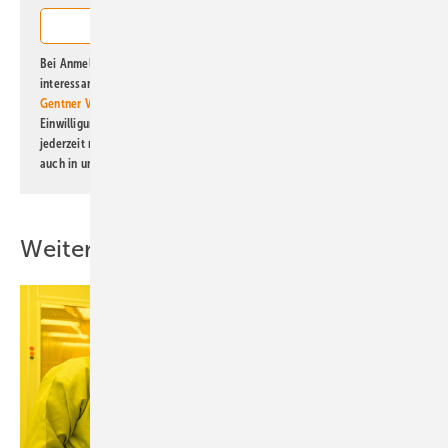
Bei Anmeldung zu diesem Newsletter bin ich damit einverstanden, über
interessante Verlags- und Online-Angebote
der Marken der Alfons W.
Gentner Verlag GmbH & Co. KG
informiert zu werden. Diese
Einwilligung kann ich jederzeit widerrufen und eine Abmeldung ist
jederzeit möglich. Informationen zum Umgang mit Daten finden Sie
auch in unserer
Datenschutzerklärung
.
Weitere Inhalte