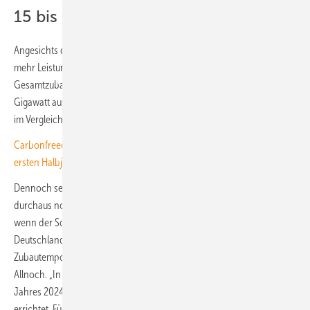
15 bis 20 Gigawatt sind drin
Angesichts des bisherigen dynamischen Jahresverlaufs könnte auch
mehr Leistung neu installiert werden. Das IWR geht von einem
Gesamtzubau an Photovoltaik und Windkraft zwischen 15 und 20
Gigawatt aus. Allerdings ist der Ausbau der Offshore-Windkraft derzeit
im Vergleich zu den Vorjahren sehr stark.
Carbonfreed: Holpriger Zubau von gewerblichen Solaranlagen im
ersten Halbjahr
Dennoch sei damit die Marke von 100 Gigawatt Solarstromleistung
durchaus noch in Reichweite, lautet die Prognose des IWR. „Auch
wenn der Solarzubau mit aktuell rund 15.000 Megawatt pro Jahr in
Deutschland hoch erscheint, so stellt auf internationaler Ebene das
Zubautempo in China derzeit alles in den Schatten“, weiß Norbert
Allnoch. „In China wurden allein in den ersten sieben Monaten des
Jahres 2024 Solaranlagen mit 123.500 Megawatt Leistung neu
errichtet. Für 2024 wird ein Jahresrekordzubau von rund 250.000