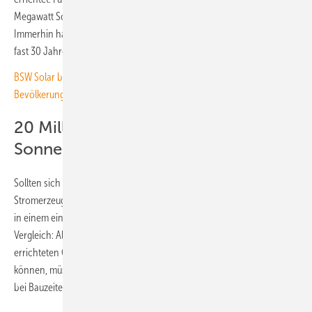
Megawatt Solarleistung in China erwartet.“ Dies ist ein immenser Wert.
Immerhin hat Deutschland für den Bau der bisherigen 93,2 Gigawatt
fast 30 Jahre gebraucht., wie Norbert Allnoch betont.
BSW Solar bemängelt Informationsdefizit über Solarenergie in der
Bevölkerung
20 Millionen Kilowattstunden
Sonnenstrom mehr
Sollten sich die Ausbauprognosen bestätigen, steigt die jährliche
Stromerzeugung allein durch den heimischen Wind- und Solarzubau
in einem einzigen Jahr um 20 Milliarden Kilowattstunden Strom. Zum
Vergleich: Allein um diese Strommenge der in einem Jahr neu
errichteten Ökostromanlagen mit Kernkraftwerken produzieren zu
können, müssten mindestens zwei große Atommeiler ans Netz gehen,
bei Bauzeiten von zehn bis 15 Jahren je Kraftwerk. (su)