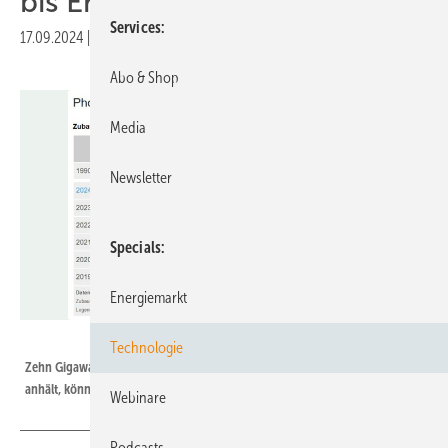
bis Ende 2024 sind möglich
Services
17.09.2024
|
Druckvorschau
Abo & Shop
Media
Newsletter
Specials
Energiemarkt
IWR
Technologie
Zehn Gigawattt sind in diesem Jahr schon installiert. Wenn die Nachfrage
anhält, könnte bis zum Ende des Jahres die nächste Marke geknackt sein.
Webinare
Podcasts