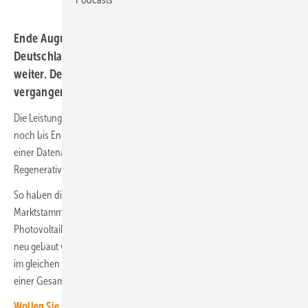
Ende August war über 93 Gigawatt Solarleistung in
Deutschland ans Netz angeschlossen. Der Markt wächst
weiter. Deshalb könnte der Zubaurekord des
vergangenen Jahres übertroffen werden.
Die Leistung der in Deutschland installierten Photovoltaikanlagen wird
noch bis Ende 2024 auf 100 Gigawatt steigen. Das ist der Ergebnis
einer Datenauswertung durch das Internationale Wirtschaftsforum
Regenerative Energien (IWR).
So haben die Analyst:innen des IWR auf Basis der Einträge im
Marktstammdatenregister errechne, dass in den ersten acht Monaten
Photovoltaikanlagen mit einer Gesamtleistung von etwa 10,2 Gigawatt
neu gebaut wurden. Das ist ungefähr der gleiche Wert, wie 2023. Denn
im gleichen Vorjahreszeitraum schlossen die Installateure Anlagen mit
einer Gesamtleistung von 10,1 Gigawatt an.
Wollen Sie über die Energiewende auf dem Laufenden bleiben?