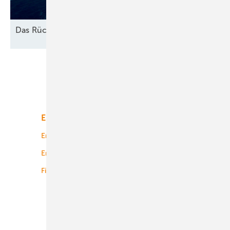
Das
Rückbau-Dilemma
Unsere Themen
Energiemarkt
Technologie
Energierecht
Planung
Energiemärkte weltweit
Logistik
Finanzierung
Betrieb
Onshore-Wind
Offshore-Wind
Solar