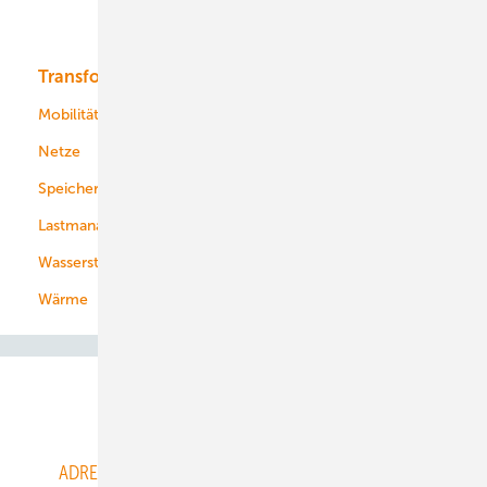
Bioenergie
Transformation
Energieversorger
Service
Mobilität
Kommunen
Netze
Stadtwerke
Speicher
Energiekonzerne
Lastmanagement
Wasserstoff
Wärme
Abo- & Leserservice
ADRESSBUCH der WIND- und SOLARENERGIE
AGB