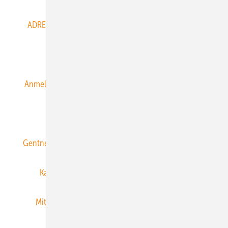
ADRESSBUCH der WIND- und SOLARENERGIE
AGB
Alle Inhalte chronologisch
Anmelden
Anmeldung & Registrierung
Datenschutz
E-Paper
ERNEUERBARE ENERGIEN abonnieren
Gentner Energy Media
Gentner Verlag
Impressum
Karriere bei Gentner
Team
Mediaservice
Mitgliedschaften und Engagement
Newsletter