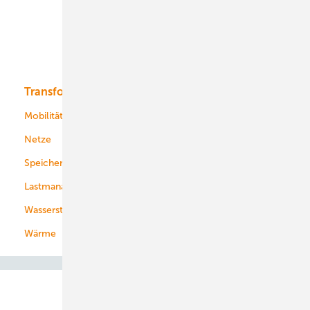
Offshore-Wind
Solar
Bioenergie
Transformation
Energieversorger
Service
Mobilität
Kommunen
Netze
Stadtwerke
Speicher
Energiekonzerne
Lastmanagement
Wasserstoff
Wärme
Abo- & Leserservice