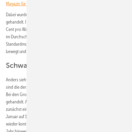
Magazin für erneuerbare Energien in Deutschland!
Dabei wurden sie in der ersten Jahreshälfte für immer höhere Preise
gehandelt. Im Mai erreichten diese Module ihren Höchststand bei 14
Cent pro Watt. Seither sinken die Preise kontinuierlich und liegen jetzt
im Durchschnitt nur noch einen Cent über denen der
Standardmodule. Deren Preise haben sich im Laufe des Jahres kaum
bewegt und pendelten sich zwischen 11,5 und zehn Cent pro Watt ein.
Schwarze Module kosten mehr
Anders sieht dies bei den komplett schwarzen Modulen aus. Diese
sind die derzeit teuersten Paneele, die am Markt zu bekommen sind.
Bei den Großhändlern werden sie derzeit mit 12,5 Cent pro Watt
gehandelt. Auch hier hat die Branche zum Anfang des Jahres
zunächst eine Preissteigerung gesehen: von 13 Cent pro Watt im
Januar auf 14,5 Cent pro Watt im Juni. Seither sind die Preise aber
wieder kontinuierlich auf den jetzigen Wert gefallen. Über das gesamte
Jahr hinweg gesehen, sind die Durchschnittskosten für diese