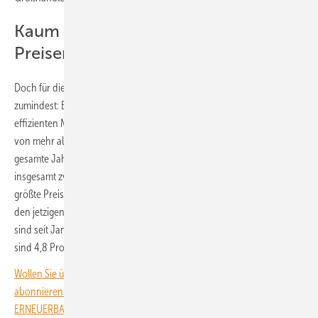
Kaum noch Bewegung bei den
Preisen
Doch für die anderen relevanten Kategorien auf dem Modulmarkt gilt
zumindest: Es gibt keine Bewegung mehr. So liegen die Preise für die
effizienten Module mit moderner Zelltechnik und einem Wirkungsgrad
von mehr als 23 Prozent weiterhin bei elf Cent pro Watt. Über das
gesamte Jahr hinweg gerechnet, ist der Preis für diese Module um
insgesamt zwölf Prozent gesunken. Damit haben diese Module die
größte Preissenkung des Jahres hingelegt: von 12,5 Cent pro Watt auf
den jetzigen Wert. Zum Vergleich: Die Preise für die Standardmodule
sind seit Januar 2025 von elf auf zehn Cent pro Watt gesunken. Das
sind 4,8 Prozent Preisverfall im Laufe des Jahres.
Wollen Sie über die Energiewende auf dem Laufenden bleiben? Dann
abonnieren Sie einfach den kostenlosen Newsletter von
ERNEUERBARE ENERGIEN – dem größten verbandsunabhängigen