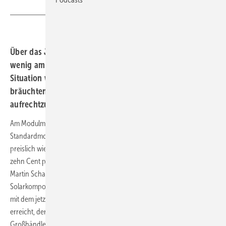
Über das Jahr hinweg haben sich die Modulpreise nur
wenig am unteren Ende der Skala bewegt. Ob diese
Situation weiter anhält, ist unklar. Doch die Hersteller
bräuchten höhere Preise, um die Qualität
aufrechtzuerhalten.
Am Modulmarkt ist kaum Preisbewegung wahrzunehmen. Einzig die
Standardmodule haben sich in den vergangenen vier Wochen
preislich wieder nach unten bewegt. Diese werden derzeit wieder für
zehn Cent pro Watt gehandelt. Ob es nur ein kurzer Ausreißer ist, wie
Martin Schachinger, Geschäftsführer des Online-Marktplatzes für
Solarkomponenten PV Xchange, vermutet, bleibt abzuwarten. Denn
mit dem jetzigen Wert haben diese Module wieder den Tiefpreis
erreicht, der schon zwischen August und Oktober von den
Großhändlern aufgerufen wurde.