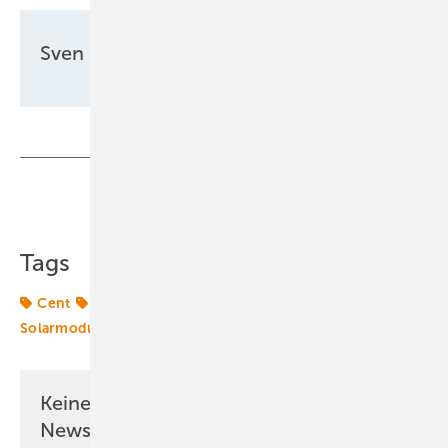
Sven Ullrich
Teilen
Link kopieren
Tags
Cent
PV Xchange
Preis
Preise
Solar
Solarmodule
Keine Zeit? Kein Problem mit dem ERE
Newsletter!