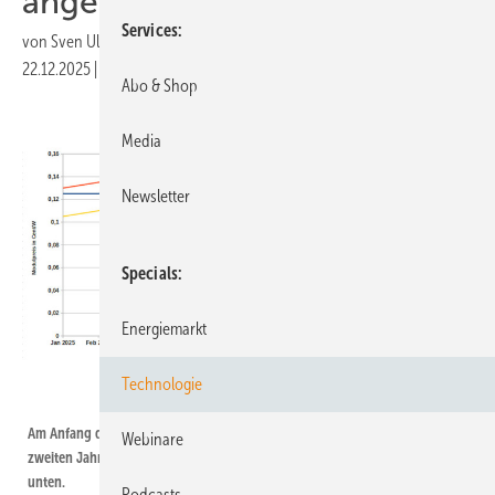
angekommen
Services
von
Sven Ullrich
22.12.2025
|
Druckvorschau
Abo & Shop
Media
Newsletter
Specials
Energiemarkt
Technologie
Velka Botička (Daten: PV Xchange)
Am Anfang des Jahres gingen die Modulpreise nach oben. Doch in der
Webinare
zweiten Jahreshälfte kannten die Preise fast nur noch eine Richtung: nach
unten.
Podcasts