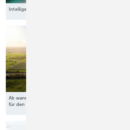
Intel ligente
Datensicherheit
Ab wann lohnen sich Agri-PV und Batteriespeicher
für den Hof
wirklich?