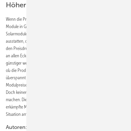
Höhere Preise für stabile Qualität
Wenn die Preise weiter im Keller bleiben, sieht er die Qualität der
Module in Gefahr. Denn die Hersteller müssten eigentlich ihre
Solarmodule mit hochwertigen Materialien und dicken Gläsern
ausstatten, damit die Module tatsächlich 20 Jahre halten. Doch durch
den Preisdruck passiert derzeit das Gegenteil. Die Hersteller müssen
an allen Ecken und Enden sparen und optimieren, damit die Module
günstiger werden. „Leider zeigt sich oft erst nach Jahren im Betrieb,
ob die Produkte halten, was sie versprechen, oder ob der Bogen
überspannt wurde“, erklärt der PV-Xchange-Chef. „Höhere
Modulpreise würden aber endlich wieder mehr Qualität zulassen.
Doch keiner der Wettbewerber traut sich, den ersten Schritt zu
machen. Die großen chinesischen Hersteller haben Angst, mühsam
erkämpfte Marktanteile wieder zu verlieren“, resümiert er die aktuelle
Situation am Markt.
Autoren: