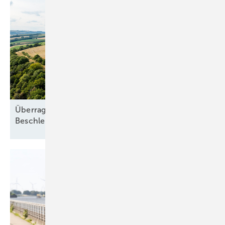
Überragendes öffentliches Interesse:
Beschleunigung ohne
Freifahrtschein