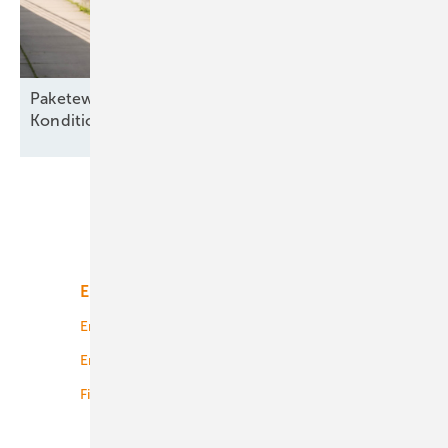
Paketeweise – „Besserer Service, bessere
Konditionen“ für alte
Seewindparks
Unsere Themen
Energiemarkt
Technologie
Energierecht
Planung
Energiemärkte weltweit
Logistik
Finanzierung
Betrieb
Onshore-Wind