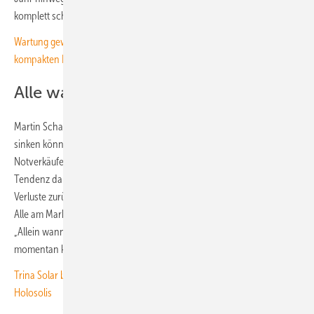
komplett schwarzen Module aber nur leicht um 3,8 Prozent gesunken.
Wartung gewinnt an Bedeutung – holen Sie sich das Fachwissen im
kompakten Format
Alle warten auf Preiskorrekturen
Martin Schachinger geht davon aus, dass die Modulpreise kaum noch
sinken können. „Einzelne Ausreißer nach unten resultieren aus
Notverkäufen und Lagerbereinigungen und stellen keine echte
Tendenz dar“, betont er. Schachinger führt dies auf die horrenden
Verluste zurück, die asiatische Hersteller bereits seit Jahren machen.
Alle am Markt warten auf eine allgemeine Preiskorrektur nach oben.
„Allein wann und durch welche Mechanismen diese kommt, weiß
momentan keiner“, betont Schachinger.
Trina Solar beteiligt sich am Bau der europäischen Gigawattfabrik von
Holosolis