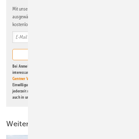
Mit unserem Newsletter erhalten Sie regelmäßig von uns
ausgewählte Informationen und Neuigkeiten, gebündelt und
kostenlos direkt ins Postfach.
Bei Anmeldung zu diesem Newsletter bin ich damit einverstanden, über
interessante Verlags- und Online-Angebote
der Marken der Alfons W.
Gentner Verlag GmbH & Co. KG
informiert zu werden. Diese
Einwilligung kann ich jederzeit widerrufen und eine Abmeldung ist
jederzeit möglich. Informationen zum Umgang mit Daten finden Sie
auch in unserer
Datenschutzerklärung
.
Weitere Inhalte