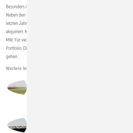
Besonders international. Perspektivisch auch mit neuen Märkten.
Neben den Windparks aus der Pipeline der wpd AG haben wir in den
letzten Jahren auch immer mehr Projekte externer Investoren
akquiriert. Mitunter mit großen Volumen von teilweise 100 oder 150
MW. Für viele Kunden betreuen wir auch das gesamte Wind-
Portfolio. Diesen Weg wollen wir in der Betriebsführung weiter
gehen.
Weitere Informationen:
www.windmanager.de
Till Schorer,
Director Sales, wpd windmanager
Foto: wpd windmanager
Nils Brümmer,
Geschäftsführer, wpd windmanager technik