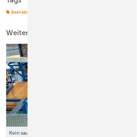
Tags
Betriebsführung
Weitere Inhalte
Kein sauberer H
-Betrieb ohne grünen
Strom
2