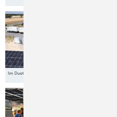
Im Duett am
Netz