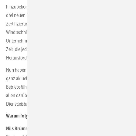
hinzubekommen. Mit Schweden, Spanien und Chile sind wir dazu in
drei neuen Märkten vertreten. Außerdem schlossen wir die ISO-
Zertifizierung erfolgreich ab. Mit psm, Oltec Service und Deutsche
Windtechnik Umspannwerke haben wir im gleichen Zeitraum drei
Unternehmen bei uns integriert. Und das alles während der Corona-
Zeit, die jedes Unternehmen natürlich auch vor besondere
Herausforderungen gestellt hat.
Nun haben wir die Zahl von 500 Mitarbeitenden geknackt. Und
ganz aktuell auch die sechs Gigawatt Gesamtleistung bei uns in der
Betriebsführung. Mit einer Trennung zwischen Betriebsführung und
allen darüber hinaus gehenden elektrotechnischen
Dienstleistungen gehen wir nun den nächsten Schritt.
Warum folgt nun dieser Schritt?
Nils Brümmer:
Beim Service der Windpark-Infrastruktur und der