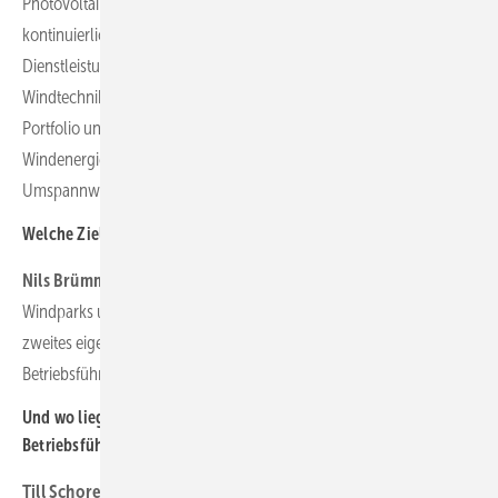
Photovoltaik sehen wir viel Potenzial. Der Außendienst ist bei uns
kontinuierlich gewachsen. Im Laufe der Jahre kam eine Vielzahl an
Dienstleistungen hinzu. Mit Oltec Service und Deutsche
Windtechnik Umspannwerke erweitern wir nun noch mal das
Portfolio unserer elektrotechnischen Leistungen – von der
Windenergie- oder PV-Anlage über die Übergabestation bis hin zum
Umspannwerk.
Welche Ziele verfolgen Sie in diesem Bereich?
Nils Brümmer:
Wir wollen den Service für die Infrastruktur von
Windparks und PV-Anlagen kontinuierlich ausbauen und diesen als
zweites eigenständiges Standbein neben der klassischen
Betriebsführung etablieren.
Und wo liegen die Schwerpunkte im Bereich der
Betriebsführung?
Till Schorer:
Hier stehen die Zeichen weiter auf Wachstum.