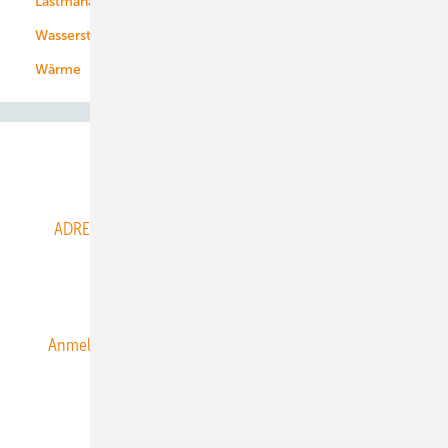
Lastmanagement
Wasserstoff
Wärme
Abo- & Leserservice
ADRESSBUCH der WIND- und SOLARENERGIE
AGB
Alle Inhalte chronologisch
Anmelden
Anmeldung & Registrierung
Datenschutz
E-Paper
ERNEUERBARE ENERGIEN abonnieren