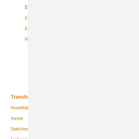
Energiemarkt
Technologie
Energierecht
Planung
Energiemärkte weltweit
Logistik
Finanzierung
Betrieb
Onshore-Wind
Offshore-Wind
Solar
Bioenergie
Transformation
Energieversorger
Service
Mobilität
Kommunen
Netze
Stadtwerke
Speicher
Energiekonzerne