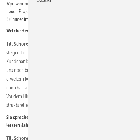
Wpd windmanager stellt Weichen für die Zukunft: mit neuer Struktur,
neuen Projekten und neuen Dienstleistungen. Till Schorer und Nils
Brümmer im Interview:
Welche Herausforderungen beschäftigen Sie aktuell besonders?
Till Schorer:
Die Anforderungen an den Betrieb von Windparks
steigen kontinuierlich. Gleichzeitig wachsen die
Kundenanforderungen. Daher schauen wir natürlich immer, wie wir
uns noch breiter aufstellen und unser Dienstleistungsportfolio
erweitern können. Wenn wir auf die letzten Jahre zurückschauen,
dann hat sich bei uns im Unternehmen enorm viel weiterentwickelt.
Vor dem Hintergrund beschäftigen wir uns aktuell auch sehr mit
strukturellen Herausforderungen.
Sie sprechen die Entwicklungen an. Was hat sich denn in den
letzten Jahren konkret getan?
Till Schorer:
Seit 2020 haben wir acht neue Standorte