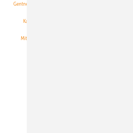
Gentner Energy Media
Gentner Verlag
Impressum
Karriere bei Gentner
Team
Mediaservice
Mitgliedschaften und Engagement
Newsletter
Privacy Manager
RSS-Feed
Veranstaltungen / Webinare
© 2026 ERNEUERBARE ENERGIEN