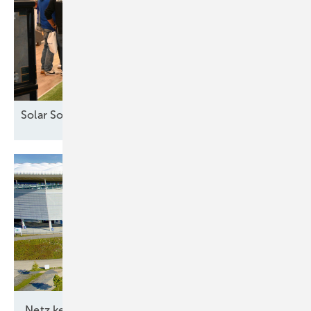
Solar Solutions – Erfolgreicher Auftakt in
Wien
„Netz kein Engpass
mehr“