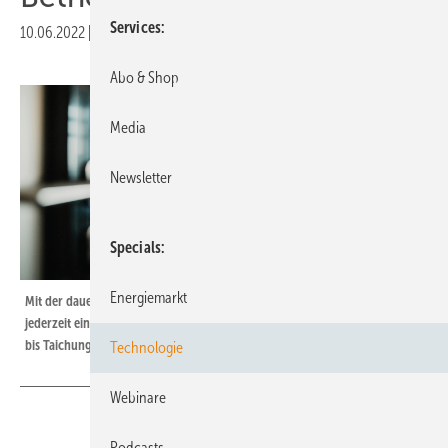
Services
10.06.2022
|
Veröffentlicht in
Ausgabe 04-2022
|
Druckvorschau
Abo & Shop
Media
Newsletter
Specials
Energiemarkt
Mit der dauerhaft besetzten 24/7-Leitwarte haben die wpd windmanager
jederzeit einen Überblick über den Status Quo aller Windparks – von Piteå
bis Taichung.
Technologie
Webinare
Podcasts