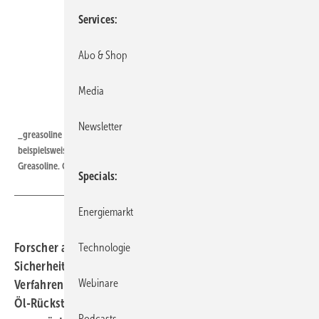
Services
Abo & Shop
Media
Foto: Greasoline
Newsletter
_greasoline | Motorkompatible Biokraftstoffe ohne Umstellung,
beispielsweise aus Frittenfett oder Algen verspricht das Team von
Greasoline. Greasoline ist ein Spin-off des Fraunhofer Umsicht.
Specials
Energiemarkt
Forscher am Fraunhofer-Institut für Umwelt-,
Technologie
Sicherheits- und Energietechnik Umsicht haben ein
Webinare
Verfahren entwickelt, das Kraftstoffe aus Altfetten und
Öl-Rückständen erzeugt, für die Motoren nicht
Podcasts