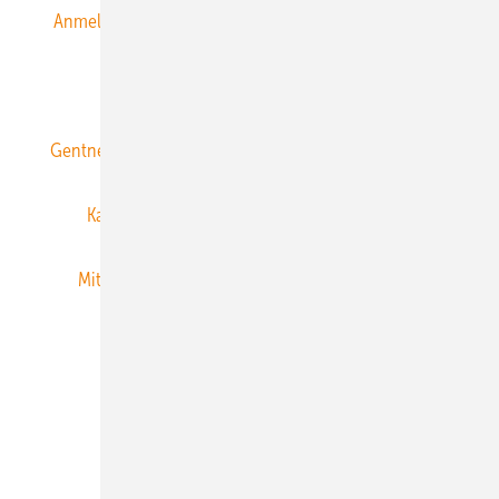
Anmeldung & Registrierung
Datenschutz
E-Paper
ERNEUERBARE ENERGIEN abonnieren
Gentner Energy Media
Gentner Verlag
Impressum
Karriere bei Gentner
Team
Mediaservice
Mitgliedschaften und Engagement
Newsletter
Privacy Manager
RSS-Feed
Veranstaltungen / Webinare
© 2026 ERNEUERBARE ENERGIEN