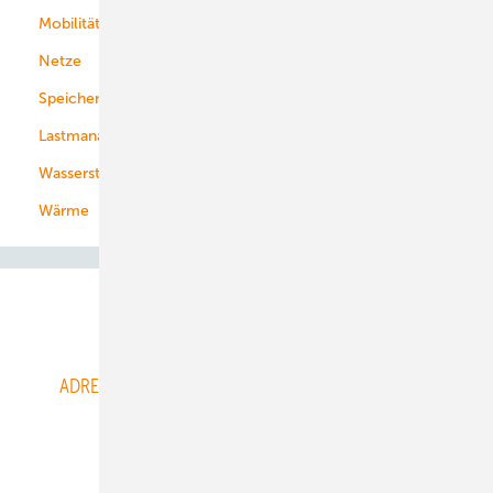
Mobilität
Kommunen
Netze
Stadtwerke
Speicher
Energiekonzerne
Lastmanagement
Wasserstoff
Wärme
Abo- & Leserservice
ADRESSBUCH der WIND- und SOLARENERGIE
AGB
Alle Inhalte chronologisch
Anmelden