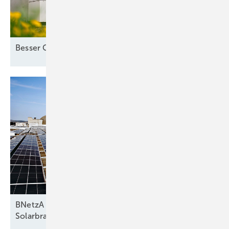
Besser Co-Location als
Standalone-Speicher
BNetzA entwirft Reform zu Netzentgelten –
Solarbranche
warnt