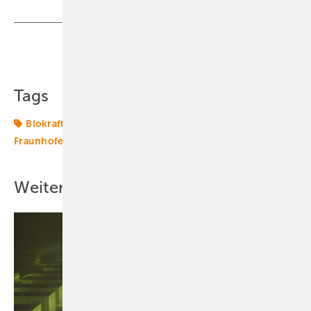
Teilen
Link kopieren
Tags
Biokraftstoff
Biosprit
Energiewende 2.0
Fraunhofer
Mobilität
Transformation
Weitere Inhalte