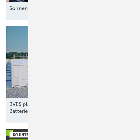
Sonnenstrom für die Mieter clever
nutzen
BVES plädiert für dynamische Netzentgelte für
Batteriespeicher