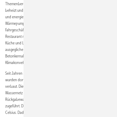
Themenbereich Island wird seit kurzer Zeit über Wärmepumpen
beheizt und gekühlt. Man entschied sich für ein umweltverträgliches
und energiesparendes Heiz- und Kühlkonzept mit zwei Sole/Wasser-
Wärmepumpen von Tecalor, die in Kaskade arbeiten. Neben
Fahrgeschäften verfügt der isländische Themenbereich über ein
Restaurant mit 50 Sitzplätzen und einen Shop. Im Gästebereich, in
Küche und Lager werden hohe Temperaturen im Sommer
ausgeglichen. Ein bedarfsgerechtes System setzt eine
Betonkernaktivierung ein. Eine Lüftungsanlage, Türluftschleier und
Klimakonvektoren tun ihr Übriges.
Seit Jahren setzt der Europa-Park auf Wärmepumpen. Insgesamt
wurden dort bereits 36 Wärmepumpen von Tecalor an 25 Standorten
verbaut. Die künstlichen Seen mit Wasserspielen und das gesamte
Wassernetz werden aus mehreren Tiefbrunnen gespeist. Das
Rückgabewasser wird dem Kreislauf bei etwa elf Grad Celsius
zugeführt. Die Wärmepumpen entziehen dem Wasser rund vier Grad
Celsius. Dadurch wird der Einsatz bereits wirtschaftlich.