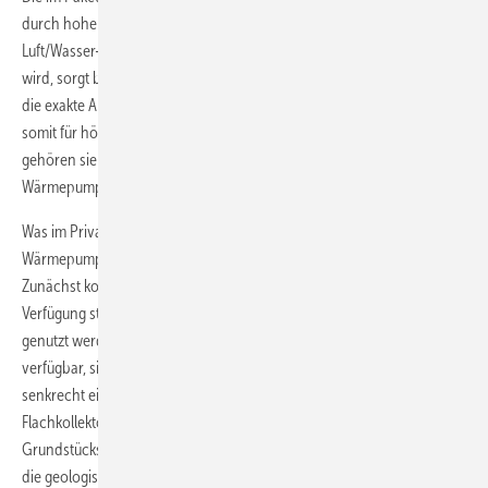
durch hohe Effizienz aus. Im Unterschied zu herkömmlichen
Luft/Wasser-Wärmepumpen, deren Kältekreis mechanisch geregelt
wird, sorgt bei ihnen eine elektronische Regelung des Kältekreises für
die exakte Anpassung an die jeweiligen Betriebsbedingungen und
somit für höchste Effizienz in jedem Betriebszustand. Darüber hinaus
gehören sie mit deutlich weniger als 60 dB(A) zu den leisesten
Wärmepumpen im Markt.
Was im Privathaus die beste Alternative zur Nutzung einer
Wärmepumpe darstellt, hängt von einer Reihe von Faktoren ab.
Zunächst kommt es darauf an, welche Wärmequellen überhaupt zur
Verfügung stehen. So kann die Luft so gut wie immer und überall
genutzt werden. Erdwärme ist ebenfalls in den meisten Fällen
verfügbar, sie kann über waagerecht verlegte Flachkollektoren oder
senkrecht eingebrachte Tiefkollektoren genutzt werden. Bei
Flachkollektoren muss aber eine ausreichend große
Grundstücksfläche zur Verfügung stehen, bei Tiefenbohrungen sind
die geologischen Gegebenheiten zu prüfen. Grundwasser kann nur