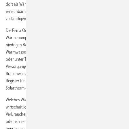
dort als Wärmequelle genutzt werden, wo es oberflächennah
erreichbar ist, zudem sind für seine Nutzung Genehmigungen der
zuständigen Wasserbehörden einzuholen.
Die Firma Ochsner bietet zum Beispiel eine neue Brauchwasser-
Wärmepumpe mit hoher Energieeffizienz an. Mit einer besonders
niedrigen Bauhöhe passt die Wärmepumpe mit integriertem 250-Liter-
Warmwasserspeicher auch in Kellerräume mit geringer Deckenhöhe
oder unter Treppenaufgänge. Ein Heizstab mit 1,5 Kilowatt sorgt für
Versorgungssicherheit beispielsweise bei erhöhtem
Brauchwasserbedarf. Die Wärmepumpe ist auch mit zusätzlichem
Register für den Anschluss externer Heizquellen wie Heizkessel oder
Solarthermie zu haben.
Welches Wärmepumpensystem im konkreten Fall sinnvoll und
wirtschaftlich ist, kann zum Beispiel ein Fachberater der
Verbraucherschutzorganisation
Bauherren-Schutzbund e.V
. (BSB)
oder ein zertifizierter Energieberater der Deutschen Energie-Agentur
beurteilen. (Nicole Weinhold)