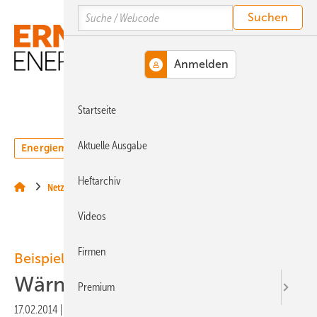
Springe
Springe
Springe
Search
auf
auf
auf
Hauptinhalt
Hauptmenü
SiteSearch
MENÜ
Startseite
Aktuelle Ausgabe
Energiemarkt
Technologie
Webinare
Podcasts
Heftarchiv
Netze
Videos
Firmen
Beispiel
Wärmepumpe lohnt sich
Premium
17.02.2014
|
Druckvorschau