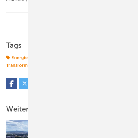
Teilen
Link kopieren
Tags
Energiewende 2.0
Kommunen
Netze
Transformation
Wärmepumpe
Wärmewende
Weitere Inhalte