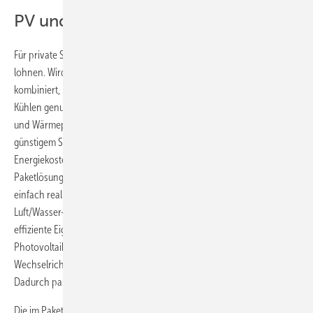
PV und Wärme
Für private Solardachbesitzer kann eine Wärmepumpe sich ebenfalls
lohnen. Wird die Photovoltaik-Anlage mit einer Wärmepumpe
kombiniert, kann der selbst erzeugte Strom auch zum Heizen oder
Kühlen genutzt werden. Effiziente Anlagenkonzepte aus Photovoltaik
und Wärmepumpe kommen von verschiedenen Anbietern. Mit
günstigem Solarstrom und kostenloser Umweltwärme werden die
Energiekosten deutlich reduziert. Viessmann etwa kommt mit neuen
Paketlösungen für Einfamilienhäuser. Sie lassen sich schnell und
einfach realisieren. Neben hocheffizienten und besonders leisen
Luft/Wasser-Wärmepumpen umfassen die Pakete alles, was für die
effiziente Eigenstromnutzung erforderlich ist: von den
Photovoltaikmodulen inklusive Montagesystem bis zum
Wechselrichter. Alle Komponenten sind aufeinander abgestimmt.
Dadurch passt alles problemlos zusammen.
Die im Paket enthaltenen Luft/Wasser-Wärmepumpen zeichnen sich