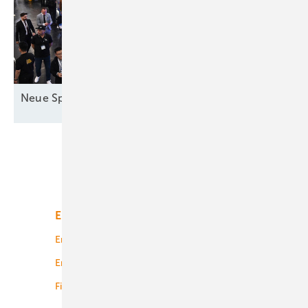
Neue Speicher in
München
Unsere Themen
Energiemarkt
Technologie
Energierecht
Planung
Energiemärkte weltweit
Logistik
Finanzierung
Betrieb