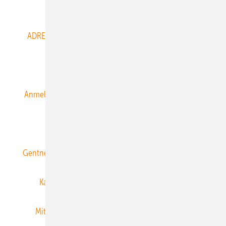
Abo- & Leserservice
ADRESSBUCH der WIND- und SOLARENERGIE
AGB
Alle Inhalte chronologisch
Anmelden
Anmeldung & Registrierung
Datenschutz
E-Paper
ERNEUERBARE ENERGIEN abonnieren
Gentner Energy Media
Gentner Verlag
Impressum
Karriere bei Gentner
Team
Mediaservice
Mitgliedschaften und Engagement
Newsletter