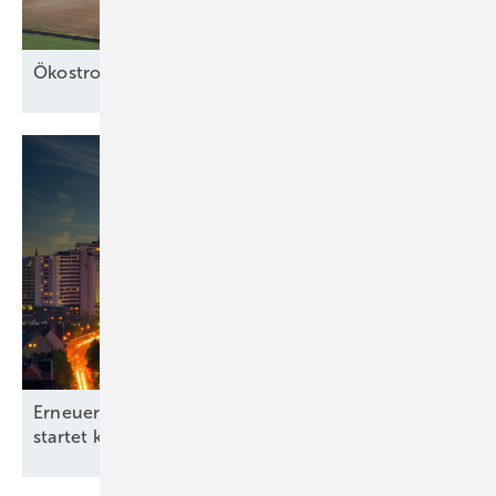
Ö kostrom in der
Wärme
Erneuerbare-Energien-Branchentag in Hannover
startet kommunale
Offensive