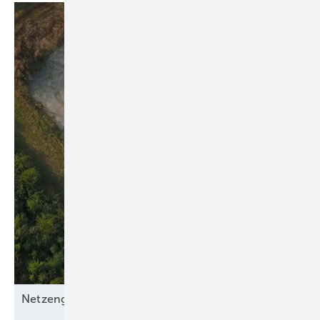
Netzengpässe
entschärfen