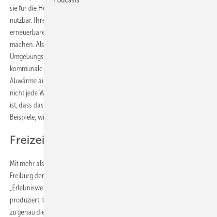
sie für die Heizung oder zur Erwärmung des Brauchwassers im Haus
nutzbar. Ihre Funktionsweise beruht darauf, dass sie der Umgebung
erneuerbare Wärmeenergie entziehen und diese im Haus verfügbar
machen. Als Wärmequellen kommen im privaten Haushalt die
Umgebungsluft, das Erdreich oder das Grundwasser in Frage. Für
kommunale und industrielle Anlagen nutzt man heute auch die
Abwärme aus der Kanalisation oder aus industriellen Prozessen. Doch
nicht jede Wärmepumpe bringt die gewünschten Ergebnisse. Wichtig
ist, dass das System genau auf den Bedarf angepasst ist. Hier drei
Beispiele, wie es funktionieren kann:
Freizeitpark setzt auf Wärmepumpen
Mit mehr als vier Millionen Besuchern ist der Europa-Park Rust bei
Freiburg der meistfrequentierte Freizeitpark Deutschlands. In der
„Erlebniswelt – Abenteuer Energie“ erleben Besucher, wie Energie
produziert, transportiert und genutzt wird. Der Park hat Attraktionen
zu genau diesem Thema auch hinter den Kulissen zu bieten. Denn der