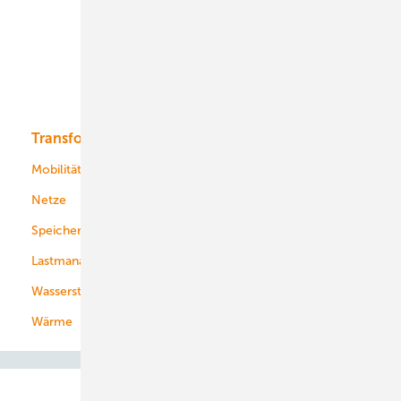
Onshore-Wind
Offshore-Wind
Solar
Bioenergie
Transformation
Energieversorger
Service
Mobilität
Kommunen
Netze
Stadtwerke
Speicher
Energiekonzerne
Lastmanagement
Wasserstoff
Wärme