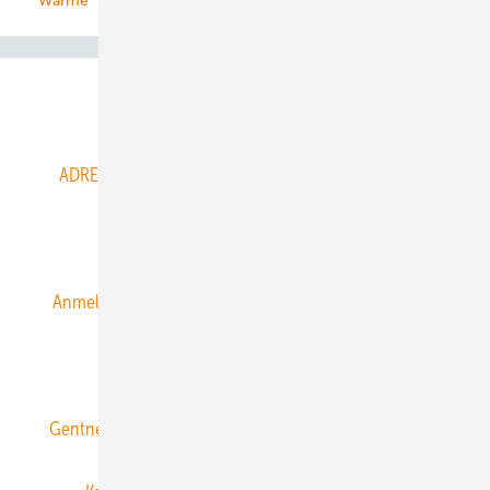
Wärme
Abo- & Leserservice
ADRESSBUCH der WIND- und SOLARENERGIE
AGB
Alle Inhalte chronologisch
Anmelden
Anmeldung & Registrierung
Datenschutz
E-Paper
ERNEUERBARE ENERGIEN abonnieren
Gentner Energy Media
Gentner Verlag
Impressum