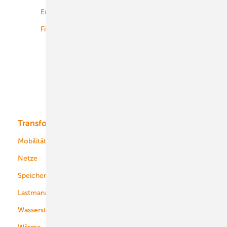
Energiemärkte weltweit
Logistik
Finanzierung
Betrieb
Onshore-Wind
Offshore-Wind
Solar
Bioenergie
Transformation
Energieversorger
Service
Mobilität
Kommunen
Netze
Stadtwerke
Speicher
Energiekonzerne
Lastmanagement
Wasserstoff