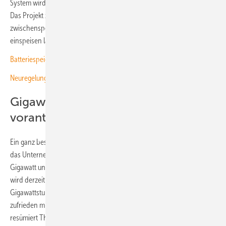
System wird in Kombination mit einer Photovoltaikanlage betrieben.
Das Projekt zeige exemplarisch, wie sich lokal erzeugter Solarstrom
zwischenspeichern, flexibel vermarkten und bedarfsgerecht ins Netz
einspeisen lasse, betont ADS-TEC.
Batteriespeicher finanzieren: ­Bankfähigkeit durch Struktur
Neuregelungen 2026: Bau von Speichern vereinfacht
Gigawattprojekt zur Baureife
vorantreiben
Ein ganz besonderes Projekt entsteht aber in Deutschland. Hier plant
das Unternehmen ein Speicherkraftwerk mit einer Leistung von einem
Gigawatt und einer Kapazität von zwei Gigawattstunden. Die Anlage
wird derzeit entwickelt. Eine Verdopplung der Kapazität auf vier
Gigawattstunden ist aktuell in Arbeit und Prüfung. „Wir sind sehr
zufrieden mit dem im Jahr 2025 erreichten Projektentwicklungsstand“,
resümiert Thomas Speidel. „Die formale Anschlusszusage des