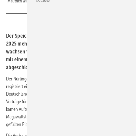
Mauthen wird zusammen mit einem Solarpark betrieben.
Der Speicheranbieter ADS-TEC hat noch im Dezember
2025 mehrere Großprojekte vereinbart. Die Aufträge
wachsen weiter und die Planungen für ein Großprojekt
mit einem Gigawatt Leistung sollen in diesem Jahr
abgeschlossen werden.
Der Nürtinger Anbieter von Speichersystemen ADS-TEC Energy
registriert eine steigende Nachfrage nach Großspeichern in
Deutschland und Österreich. Das Unternehmen schließt immer mehr
Verträge für den Bau solcher Systeme ab. Allein im Dezember 2025
kamen Aufträge mit einem Umfang von 20 Megawatt Leistung und 40
Megawattstunden Speicherkapazität zu der ohnehin schon gut
gefüllten Pipeline von ADS-TEC hinzu.
Die Vorhaben sind beauftragt und befinden sich in der Detailplanung,