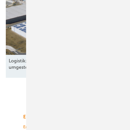
Logistikzentrum in Brandenburg auf Solarstrom
umgestellt
Unsere Themen
Energiemarkt
Technologie
Energierecht
Planung