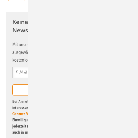
Keine Zeit? Kein Problem mit dem ERE
Newsletter!
Mit unserem Newsletter erhalten Sie regelmäßig von uns
ausgewählte Informationen und Neuigkeiten, gebündelt und
kostenlos direkt ins Postfach.
Bei Anmeldung zu diesem Newsletter bin ich damit einverstanden, über
interessante Verlags- und Online-Angebote
der Marken der Alfons W.
Gentner Verlag GmbH & Co. KG
informiert zu werden. Diese
Einwilligung kann ich jederzeit widerrufen und eine Abmeldung ist
jederzeit möglich. Informationen zum Umgang mit Daten finden Sie
auch in unserer
Datenschutzerklärung
.