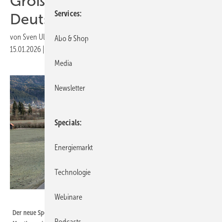
Großspeichern in
Services
Deutschland und Österreich
von
Sven Ullrich
Abo & Shop
15.01.2026
|
Druckvorschau
Media
Newsletter
Specials
Energiemarkt
Technologie
Webinare
ADS-TEC Energy
Der neue Speicher von AEE Naturstrom im österreichischen Kötschach-
Podcasts