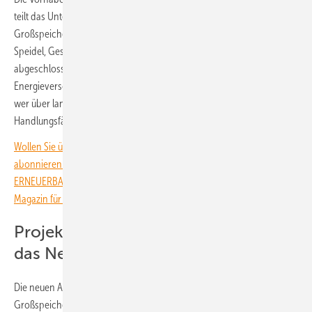
teilt das Unternehmen mit. „Zum Jahresende hat unser
Großspeichergeschäft spürbar Fahrt aufgenommen“, betont Thomas
Speidel, Geschäftsführer von ADS-TEC Energy. „Die neu
abgeschlossenen Projekte sind Ausdruck des Vertrauens, das
Energieversorger in uns setzen. Am Markt wird zunehmend bewertet,
wer über langjährige Erfahrungen, Referenzen und technische
Handlungsfähigkeit verfügt.“
Wollen Sie über die Energiewende auf dem Laufenden bleiben? Dann
abonnieren Sie einfach den kostenlosen Newsletter von
ERNEUERBARE ENERGIEN – dem größten verbandsunabhängigen
Magazin für erneuerbare Energien in Deutschland!
Projekt in Deutschland stabilisiert
das Netz
Die neuen Aufträge bauen auf einer wachsenden Referenzbasis im
Großspeichermarkt auf, die ADS-TEC vorweisen kann. Dazu zählen