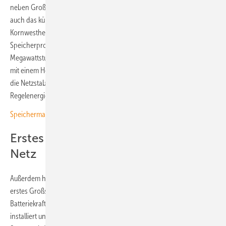
neben Großspeichern, die schon seit 2016 zuverlässig am Netz sind,
auch das kürzlich gestartete Projekt für die Stadtwerke Ludwigsburg-
Kornwestheim in Deutschland. Hier beliefert ADS-TEC Energy ein
Speicherprojekt mit einer Gesamtkapazität von fünf
Megawattstunden. Das Batteriespeichersystem soll in Kombination
mit einem Holzheizkraftwerk eingesetzt werden und dazu beitragen,
die Netzstabilität zu erhöhen sowie die Teilnahme an Energie- und
Regelenergiemärkten zu ermöglichen.
Speichermarkt 2025: 600.000 neue Batteriesysteme installiert
Erstes Projekt in Österreich ist am
Netz
Außerdem hat das Unternehmen zusammen mit AAE Naturstrom sein
erstes Großspeicherprojekt in Österreich gebaut. Das
Batteriekraftwerk hat eine Kapazität von 5 Megawattstunden, wurde
installiert und inzwischen termingerecht ans Netz gebracht. Dieses