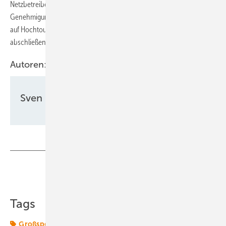
Netzbetreibers liegt vor und die weiteren Planungs- und
Genehmigungsarbeiten mit internen und externen Beteiligten laufen
auf Hochtouren.“ In diesem Jahr will ADS-TEC die Planungen
abschließen und das Projekt bis zur Baureife vorantreiben.
Autoren:
Sven Ullrich
Teilen
Link kopieren
Tags
Großspeicher
Speicher
Transformation
ads-tec