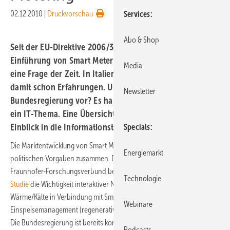
02.12.2010
|
Druckvorschau
Services
Abo & Shop
Seit der EU-Direktive 2006/32/EG ist eine europaweite
Einführung von Smart Metering Technologien nur noch
Media
eine Frage der Zeit. In Italien und Skandinavien gibt es
damit schon Erfahrungen. Und was sieht die
Newsletter
Bundesregierung vor? Es handelt sich aber vor allem um
ein IT-Thema. Eine Übersicht erfordert also auch einen
Einblick in die Informationstechnologie.
Specials
Die Marktentwicklung von Smart Metering hängt eng mit den
Energiemarkt
politischen Vorgaben zusammen. Die Energie-Experten aus dem
Fraunhofer-Forschungsverbund betonen in ihrer
Energiekonzept-
Technologie
Studie
die Wichtigkeit interaktiver Netze für Strom, Gas und auch für
Wärme/Kälte in Verbindung mit Smart Metering für Last- und
Webinare
Einspeisemanagement (regenerative Kombikraftwerke).
Die Bundesregierung ist bereits konkret geworden:
Podcasts