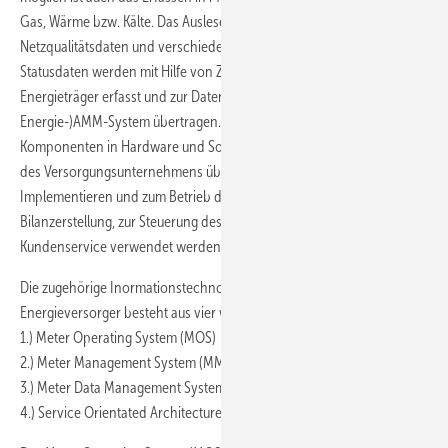
Gas, Wärme bzw. Kälte. Das Auslesen von Profilen, Echzeitablesungen,
Netzqualitätsdaten und verschiedenen Arten von Alarm- und
Statusdaten werden mit Hilfe von Zählern für die verschiedenen
Energieträger erfasst und zur Datenverarbeitung an ein (Multi-
Energie-)AMM-System übertragen. Diese Daten werden über
Komponenten in Hardware und Software an die anderen IT-Systeme
des Versorgungsunternehmens übergeben, wo sie zum
Implementieren und zum Betrieb des Zählerparks, zur
Bilanzerstellung, zur Steuerung des Netzbetriebs und zum
Kundenservice verwendet werden.
Die zugehörige Inormationstechnologie (IT) für Smart Metering beim
Energieversorger besteht aus vier wesentlichen Komponenten:
1.) Meter Operating System (MOS)
2.) Meter Management System (MM)
3.) Meter Data Management System (MDM)
4.) Service Orientated Architecture (SOA)