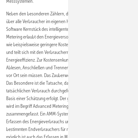
Messsystemen.
Neben den besonderen Zählern, die sekundengenauen Überblick
über alle Verbraucher im eigenen Hausnetz ermöglichen, ist die
Software Kernstück des intelligenten Messens und Verabeitens. Smart
Metering erlaubt den Energieversorgungsunternehmen viele Vorteile,
wie beispielsweise geringere Kosten, weniger Managementaufwand
und teilt sich mit den Verbrauchern im Ergebnis eine höhere
Energieeffizienz. Zur Kostensenkung trägt bei, dass die Techniker zum
Ablesen, Anschließen und Trennen der Zähler nicht mehr
vor Ort sein müssen. Das Zauberwort heißt Zählerfernerfassung (ZFA).
Das Besondere ist die Tatsache, dass die Abrechnung mit dem
tatsächlichen Verbrauch durchgeführt wird und nicht mehr auf der
Basis einer Schätzung erfolgt. Der gesamte Umfang der Neuerungen
wird im Begriff Advanced Metering Management (AMM)
zusammengefasst. Ein AMM-System dient zum zum Messen und
Erfassen des Energieverbrauchs und der weiteren Daten eines
bestimmten Endverbrauchers für mindestens einen Energieträger,
möglich ist auch das Erfassen in Multi-Energie-AMM-Systemen für