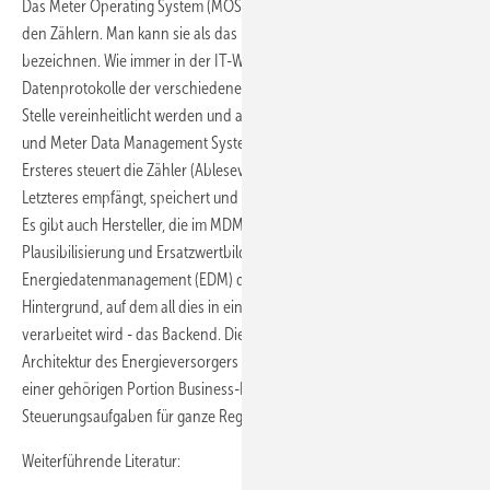
Das Meter Operating System (MOS) liefert die nötige Schnittstelle zu
den Zählern. Man kann sie als das Betriebssystem des Messens
bezeichnen. Wie immer in der IT-Welt gibt es unterschiedliche
Datenprotokolle der verschiedenen Hersteller, sie sollen an dieser
Stelle vereinheitlicht werden und an das Meter Management (MM)
und Meter Data Management System (MDM) übergeben werden.
Ersteres steuert die Zähler (Ablesevorgänge oder Lastreduktion) und
Letzteres empfängt, speichert und verarbeitet die eingehenden Daten.
Es gibt auch Hersteller, die im MDM das Validieren, die
Plausibilisierung und Ersatzwertbildung in einem klassischen
Energiedatenmanagement (EDM) durchführen. SOA ist der
Hintergrund, auf dem all dies in einem nachgelagerten IT-System
verarbeitet wird - das Backend. Dies ist meistens eine besondere IT-
Architektur des Energieversorgers die mit vielen Datenbanken und
einer gehörigen Portion Business-Logik Verwaltungs-, Planungs- und
Steuerungsaufgaben für ganze Regionen übernehmen. (jw)
Weiterführende Literatur: