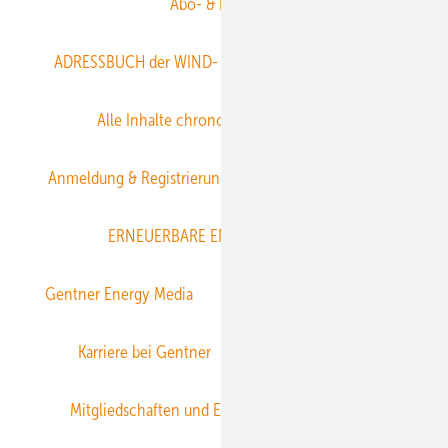
Abo- & Leserservice
ADRESSBUCH der WIND- und SOLARENERGIE
AGB
Alle Inhalte chronologisch
Anmelden
Anmeldung & Registrierung
Datenschutz
E-Paper
ERNEUERBARE ENERGIEN abonnieren
Gentner Energy Media
Gentner Verlag
Impressum
Karriere bei Gentner
Team
Mediaservice
Mitgliedschaften und Engagement
Newsletter