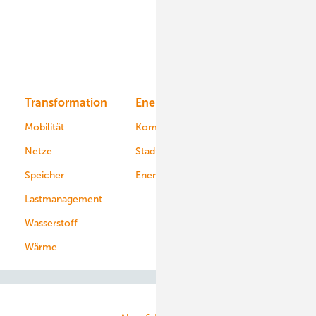
Offshore-Wind
Solar
Bioenergie
Transformation
Energieversorger
Service
Mobilität
Kommunen
Netze
Stadtwerke
Speicher
Energiekonzerne
Lastmanagement
Wasserstoff
Wärme