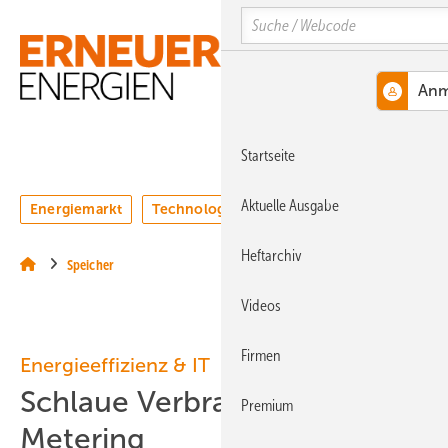
Springe
Springe
Springe
Search
auf
auf
auf
Hauptinhalt
Hauptmenü
SiteSearch
MENÜ
Startseite
Aktuelle Ausgabe
Energiemarkt
Technologie
Webinare
Podcasts
Heftarchiv
Speicher
Videos
Firmen
Energieeffizienz & IT
Schlaue Verbraucher: Smart
Premium
Metering