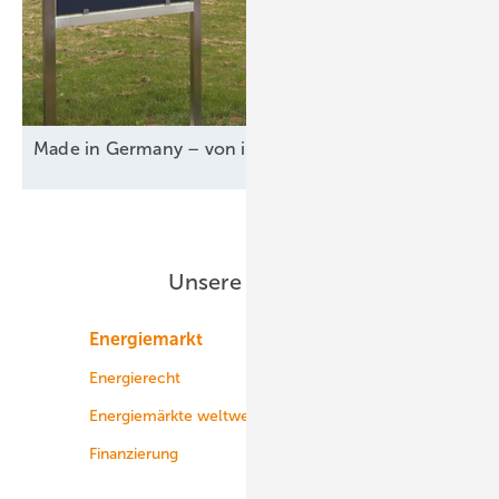
Made in Germany – von innen und
außen
Unsere Themen
Energiemarkt
Technologie
Energierecht
Planung
Energiemärkte weltweit
Logistik
Finanzierung
Betrieb
Onshore-Wind