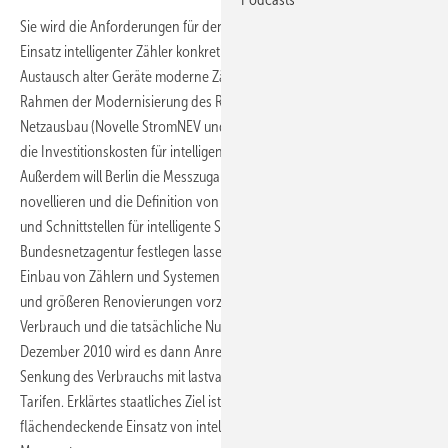
Sie wird die Anforderungen für den schrittweise flächendeckenden
Einsatz intelligenter Zähler konkretisieren. So sollen in Zukunft beim
Austausch alter Geräte moderne Zähler eingebaut werden. Im
Rahmen der Modernisierung des Regulierungsrahmens für den
Netzausbau (Novelle StromNEV und ARegV) wird sie prüfen prüfen, ob
die Investitionskosten für intelligente Zähler voll anerkannt werden.
Außerdem will Berlin die Messzugangsverordnung (MessZV)
novellieren und die Definition von Mindeststandards
und Schnittstellen für intelligente Stromzähler durch die
Bundesnetzagentur festlegen lassen. Schon seit dem 1. Januar ist der
Einbau von Zählern und Systemen bei Neubauten
und größeren Renovierungen vorzunhemen, die den tatsächlichen
Verbrauch und die tatsächliche Nutzungszeit widerspiegeln. Ab Ende
Dezember 2010 wird es dann Anreize geben zur Steuerung und
Senkung des Verbrauchs mit lastvariablen und tageszeitabhängigen
Tarifen. Erklärtes staatliches Ziel ist perspektivisch der
flächendeckende Einsatz von intelligenten