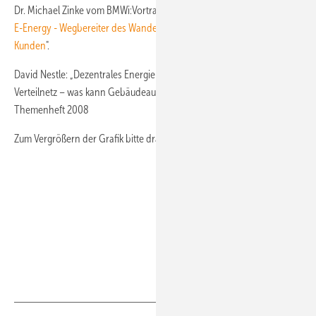
Dr. Michael Zinke vom BMWi:Vortrag über E-Energy mit dem Titel "
E-Energy - Wegbereiter des Wandels vom passiven zum aktiven
Kunden
".
David Nestle: „Dezentrales Energiemanagement im elektrischen
Verteilnetz – was kann Gebäudeautomation beitragen?“, FVS-
Themenheft 2008
Zum Vergrößern der Grafik bitte draufklicken: