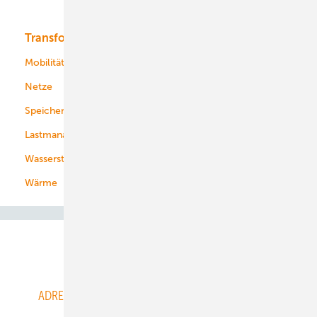
Bioenergie
Transformation
Energieversorger
Service
Mobilität
Kommunen
Netze
Stadtwerke
Speicher
Energiekonzerne
Lastmanagement
Wasserstoff
Wärme
Abo- & Leserservice
ADRESSBUCH der WIND- und SOLARENERGIE
AGB