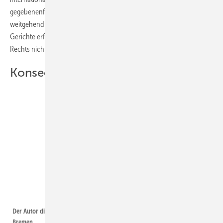
gegebenenfalls auch EU-Recht auslegen oder anwenden. Dass dies
weitgehend ohne Kontrolle durch nationale oder europäische
Gerichte erfolge, sei mit den Grundprinzipien der Autonomie des EU-
Rechts nicht vereinbar.
Konsequenzen des EuGH-Urteils
Foto: Engel und Feest
Der Autor dieses Fachartikels, Caspar Feest, Kanzlei Engel und Feest,
Bremen.