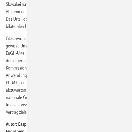
Slowakei hat der EuGH auch ausdrücklich damit begründet, dass das
Abkommen nicht von der Europäischen Union geschlossen wurde.
Das Urteil des EuGH gilt daher unmittelbar nur für Schiedsklauseln in
bilateralen Intra-EU-Investitionsschutzabkommen.
Gleichwohl besteht auch in Bezug auf ECT-Schiedsverfahren eine
gewisse Unsicherheit, weil sich die grundsätzlichen Erwägungen der
EuGH-Urteilsbegründung durchaus auch auf Schiedsverfahren nach
dem Energiecharta-Vertrag übertragen lassen. Die Europäische
Kommission vertritt insofern schon länger die Auffassung, dass die
Anwendung der Schiedsklausel im Energiecharta-Vertrag zwischen
EU-Mitgliedsstaaten gegen EU-Recht verstoße. Es bleibt daher
abzuwarten, welche Schlussfolgerungen Schiedsgerichte und
nationale Gerichte aus der EuGH-Entscheidung für
Investitionsschutz-Schiedsverfahren nach dem Energiecharta-
Vertrag ziehen werden.
Autor:
Caspar Feest ist Rechtsanwalt und Partner bei der Kanzlei
Engel amp; Feest aus Bremen.
Er ist auf den Bereich erneuerbare