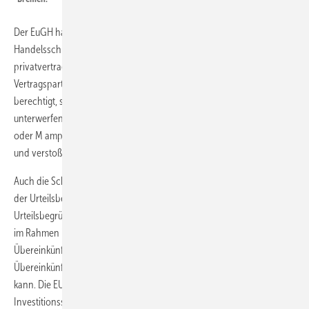
Der EuGH hat in seiner Entscheidung zunächst klargestellt, dass
Handelsschiedsverfahren, also Schiedsverfahren auf Grundlage einer
privatvertraglichen Vereinbarung weiterhin zulässig sind.
Vertragsparteien seien im Rahmen ihrer Vertragsautonomie
berechtigt, sich der Entscheidung privater Schiedsgerichte zu
unterwerfen. Schiedsklauseln in Anlagenlieferverträgen, Bauverträgen
oder M amp;A-Verträgen und so weiter sind daher weiterhin zulässig
und verstoßen nicht gegen EU-Recht.
Auch die Schiedsvereinbarung im Energiecharta-Vertrag dürfte nach
der Urteilsbegründung des EuGH wirksam sein. Der EuGH hat in seiner
Urteilsbegründung nämlich betont, dass sich die Europäische Union
im Rahmen ihrer Kompetenz zum Abschluss internationaler
Übereinkünfte auch den Entscheidungen eines „durch solche
Übereinkünfte geschaffenen oder bestimmten Gerichts“ unterwerfen
kann. Die EU-Rechtswidrigkeit der Schiedsklausel in dem bilateralen
Investitionsschutzabkommens zwischen den Niederlanden und der