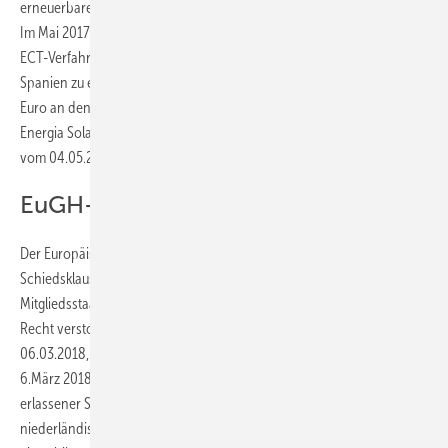
erneuerbare Energien bei internationalen Schiedsgerichten anhängig.
Im Mai 2017 hat erstmals ein internationales Schiedsgericht in einem
ECT-Verfahren gegen Spanien dem Investor Recht gegeben und
Spanien zu einer Schadensersatzzahlung in Höhe von 128 Millionen
Euro an den Investor verurteilt (
Eiser Infrastructure Limited and
Energia Solar Luxembourg Sarl ./. Spanien, ICSID Case No. ARB/13/36,
vom 04.05.2017
).
EuGH-Urteil vom 06.03.2018
Der Europäische Gerichtshof (EuGH) hat nun entschieden, dass
Schiedsklauseln in Investitionsschutzabkommen zwischen EU-
Mitgliedsstaaten (Intra-EU-Investitionsschutzabkommen) gegen EU-
Recht verstoßen und daher rechtswidrig sind (
EuGH Urteil vom
06.03.2018, Az. C-284/16
). Hintergrund für das EuGH-Urteil vom
6.März 2018 war ein von einem internationalen Schiedsgericht
erlassener Schiedsspruch in einem Rechtsstreit zwischen einem
niederländischem Unternehmen und der Slowakei auf der Grundlage