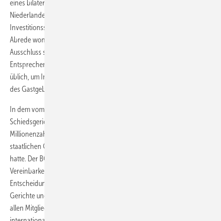
eines bilateralen Investitionsschutzabkommens zwischen den
Niederlanden und der Slowakei aus dem Jahr 1991. Das
Investitionsschutzabkommen enthielt eine Schiedsklausel, also eine
Abrede wonach im Streitfall ein internationales Schiedsgericht unter
Ausschluss staatlicher Gerichte angerufen werden kann.
Entsprechende Schiedsklauseln sind in Investitionsschutzabkommen
üblich, um Investoren vor willkürlichen Entscheidungen der Gerichte
des Gastgeberlandes zu schützen.
In dem vom EuGH zu entscheidenden Fall hatte ein internationales
Schiedsgericht mit Sitz in Frankfurt a.M. die Slowakei zu einer
Millionenzahlung verurteilt, woraufhin die Slowakei bei deutschen
staatlichen Gerichten die Aufhebung des Schiedsspruchs beantragt
hatte. Der BGH wiederrum hatte den EuGH zur Klärung der
Vereinbarkeit der Schiedsklausel mit EU-Recht ersucht. Nach der
Entscheidung des EuGH ist es Sache der nationalen staatlichen
Gerichte und des EuGH, die volle Anwendung des Unionsrechts in
allen Mitgliedsstaaten zu gewährleisten. Das angerufene
internationale Schiedsgericht müsse bei Investitionsschutzklagen