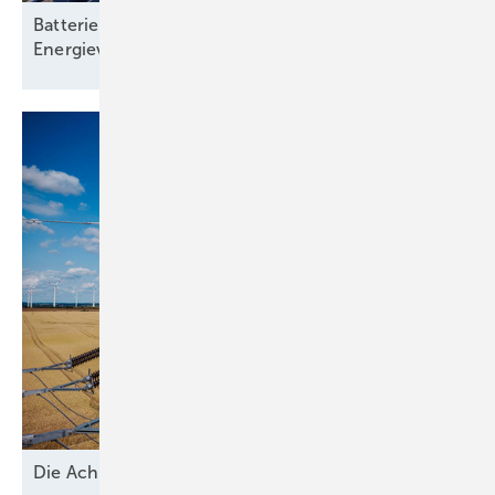
Batteriespeicher: Rückgrat einer klimaneutralen
Energieversorgung
D ie A chillesferse der
Energiewende