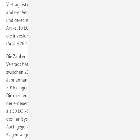
Vertrags ist die Verpflichtung der Vertragsparteien, Investoren
anderer Vertragsparteien im jeweiligen Gastgeberstaat stets eine faire
und gerechte Behandlung zu gewähren (fair and equitable treatment,
Artikel 10 ECT). Im Fall eines Verstoßes gegen Artikel 10 ECT können
die Investoren vor einem internationalen Schiedsgericht klagen
(Artikel 26 ECT).
Die Zahl von Schiedsverfahren auf der Grundlage des Energiecharta-
Vertrags hat in den vergangenen Jahren stark zugenommen. Wurden
zwischen 2005 und 2012 durchschnittlich vier ECT-Schiedsklagen pro
Jahr anhängig gemacht, betrug die Anzahl der zwischen 2013 und
2016 eingereichten ECT-Schiedsklagen durchschnittlich 16 pro Jahr.
Die meisten dieser neuen Verfahren betrafen Investitionen im Bereich
der erneuerbaren Energien. So wurden alleine gegen Spanien mehr
als 30 ECT-Schiedsklagen wegen der rückwirkenden Umgestaltung
des Tarifsystems für bestehende PV-Anlagen anhängig gemacht.
Auch gegen Italien und die Tschechische Republik sind mehrere ECT-
Klagen wegen der Änderung der Rahmenbedingungen für