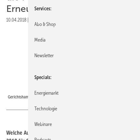
Erneuerbare streichen
Services
10.04.2018
|
Druckvorschau
Abo & Shop
Media
Newsletter
Specials
Thorben Wengert | pixelio.de
Energiemarkt
Gerichtshammer
Technologie
Webinare
Welche Auswirkungen hat das EuGH-Urteil vom 6. März
Podcasts