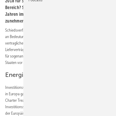
2018 für Schiedsverfahren im Erneuerbare-Energien-
Bereich? Schiedsverfahren spielen in den vergangenen
Jahren im Bereich der erneuerbaren Energien eine
zunehmend größere Rolle. Ein juristischer Fachbeitrag.
Schiedsverfahren im Bereich der erneuerbaren Energien gewinnen
an Bedeutung. Dies gilt für Schiedsverfahren auf Grund von
vertraglichen Vereinbarungen (zum Beispiel in Windenergieanlagen-
Lieferverträgen, Unternehmens- oder Projektkaufverträgen) als auch
für sogenannte Investitionsschutzklagen privater Investoren gegen
Staaten vor internationalen Schiedsgerichten.
Energiecharta-Vertrag
Investitionsschutzklagen im Erneuerbare-Energien-Bereich beruhen
in Europa ganz überwiegend auf dem Energiecharta-Vertrag (Energy
Charter Treaty, ECT), einem multilateralen
Investitionsschutzabkommen von 1994 zwischen 51 Mitgliedsstaaten,
der Europäischen Union und Euratom. Kern des Energiecharta-