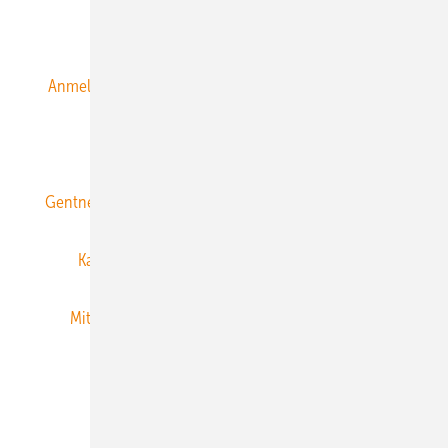
Alle Inhalte chronologisch
Anmelden
Anmeldung & Registrierung
Datenschutz
E-Paper
ERNEUERBARE ENERGIEN abonnieren
Gentner Energy Media
Gentner Verlag
Impressum
Karriere bei Gentner
Team
Mediaservice
Mitgliedschaften und Engagement
Newsletter
Privacy Manager
RSS-Feed
Veranstaltungen / Webinare