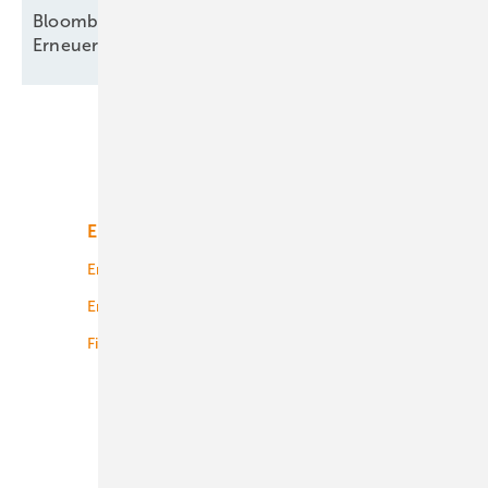
Bloomberg analysiert mehr Hinwendung zu
Erneuerbaren – nur beim
Strom
Unsere Themen
Energiemarkt
Technologie
Energierecht
Planung
Energiemärkte weltweit
Logistik
Finanzierung
Betrieb
Onshore-Wind
Offshore-Wind
Solar