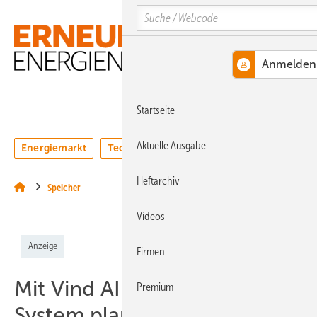
Springe
Springe
Springe
Search
auf
auf
auf
Hauptinhalt
Hauptmenü
SiteSearch
MENÜ
Startseite
Aktuelle Ausgabe
Energiemarkt
Technologie
Webinare
Podcasts
Heftarchiv
Speicher
Videos
Anzeige
Firmen
Mit Vind AI Hybridparks als
Premium
System planen und