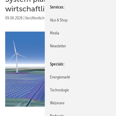
wirtschaftlich bewerten
Services
09.06.2026
|
Veröffentlicht in
Ausgabe 05-2026
|
Druckvorschau
Abo & Shop
Media
Newsletter
Specials
Energiemarkt
Technologie
Webinare
Foto: vind ai
Podcasts