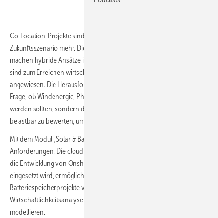
Co-Location-Projekte sind für deutsche Projektentwickler längst kein
Zukunftsszenario mehr. Die regulatorischen Rahmenbedingungen
machen hybride Ansätze immer attraktiver und viele Windprojekte
sind zum Erreichen wirtschaftlicher Zielgrößen auf Batteriespeicher
angewiesen. Die Herausforderung besteht deshalb nicht mehr in der
Frage, ob Windenergie, Photovoltaik und Batteriespeicher kombiniert
werden sollten, sondern darin, diese Systeme frühzeitig, schnell und
belastbar zu bewerten, um Projekte effizient voranzutreiben.
Mit dem Modul „Solar & Battery“ adressiert Vind AI genau diese
Anforderungen. Die cloudbasierte Plattform, die weltweit bereits für
die Entwicklung von Onshore- und Offshore-Windprojekten
eingesetzt wird, ermöglicht es Projektteams, Wind-, Solar- und
Batteriespeicherprojekte von der ersten Standortbewertung bis zur
Wirtschaftlichkeitsanalyse als integriertes Gesamtsystem zu
modellieren.