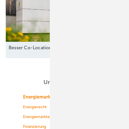
Besser Co-Location als
Standalone-Speicher
Unsere Themen
Energiemarkt
Technologie
Energierecht
Planung
Energiemärkte weltweit
Logistik
Finanzierung
Betrieb