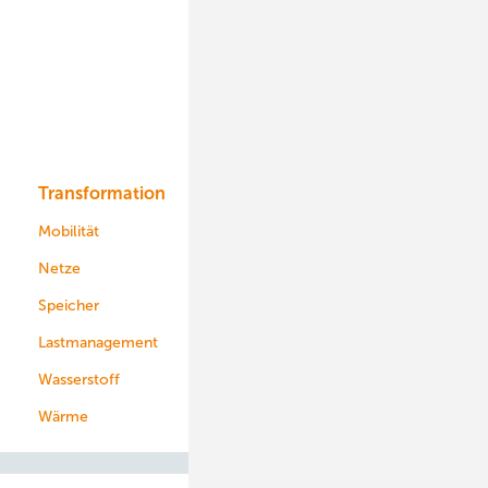
Onshore-Wind
Offshore-Wind
Solar
Bioenergie
Transformation
Energieversorger
Service
Mobilität
Kommunen
Netze
Stadtwerke
Speicher
Energiekonzerne
Lastmanagement
Wasserstoff
Wärme