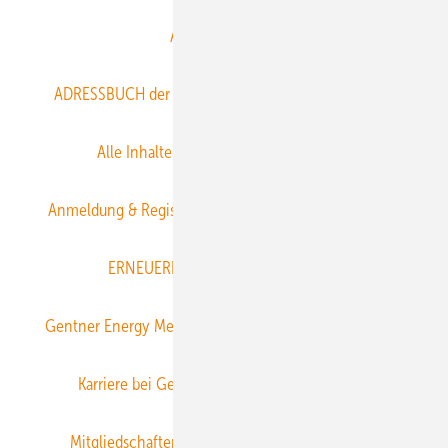
Abo- & Leserservice
ADRESSBUCH der WIND- und SOLARENERGIE
AGB
Alle Inhalte chronologisch
Anmelden
Anmeldung & Registrierung
Datenschutz
E-Paper
ERNEUERBARE ENERGIEN abonnieren
Gentner Energy Media
Gentner Verlag
Impressum
Karriere bei Gentner
Team
Mediaservice
Mitgliedschaften und Engagement
Newsletter