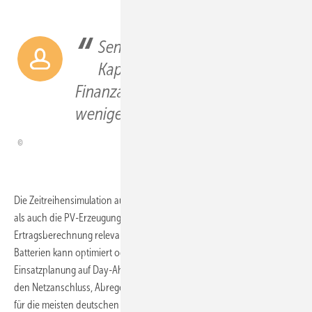
Sensitivitätsanalysen zu
Kapazitätsanteilen, PPAs und
Finanzannahmen dauern nur
wenige Minuten statt Tage.
Die Zeitreihensimulation auf Stundenbasis umfasst sowohl die Wind-
als auch die PV-Erzeugung und erkennt automatisch die für die
Ertragsberechnung relevante Gebotszone. Die Dimensionierung der
Batterien kann optimiert oder manuell festgelegt werden, wobei die
Einsatzplanung auf Day-Ahead-Spotpreisen basiert. Grenzwerte für
den Netzanschluss, Abregelungen und Importbeschränkungen, die
für die meisten deutschen Hybridprojekte eine gängige Praxis sind,