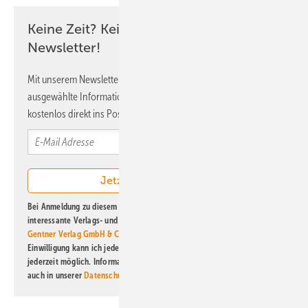
Keine Zeit? Kein Problem mit dem ERE
Newsletter!
Mit unserem Newsletter erhalten Sie regelmäßig von uns
ausgewählte Informationen und Neuigkeiten, gebündelt und
kostenlos direkt ins Postfach.
Bei Anmeldung zu diesem Newsletter bin ich damit einverstanden, über
interessante Verlags- und Online-Angebote
der Marken der Alfons W.
Gentner Verlag GmbH & Co. KG
informiert zu werden. Diese
Einwilligung kann ich jederzeit widerrufen und eine Abmeldung ist
jederzeit möglich. Informationen zum Umgang mit Daten finden Sie
auch in unserer
Datenschutzerklärung
.