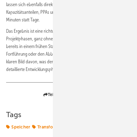
lassen sich ebenfalls direkt modellieren. Sensitivitätsanalysen zu
Kapazitätsanteilen, PPAs und Finanzannahmen dauern nur wenige
Minuten statt Tage.
Das Ergebnis ist eine richtungsweisende Analyse schon in frühen
Projektphasen, ganz ohne datenlastige Spezialtools. Teams können
bereits in einem frühen Stadium fundierte Entscheidungen über die
Fortführung oder den Abbruch eines Projekts treffen und mit einem
klaren Bild davon, was den Projektwert wirklich ausmacht, in die
detaillierte Entwicklungsphase übergehen.
Teilen
Link kopieren
Tags
Speicher
Transformation