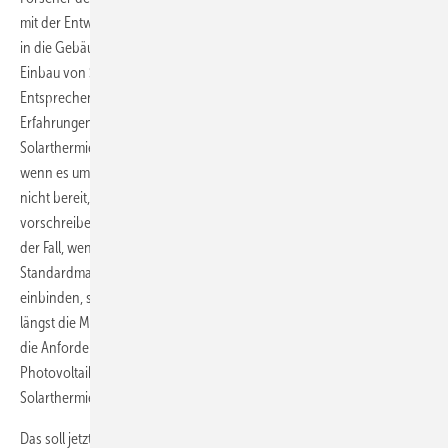
mit der Entwicklung von solarthermischen Kollektoren begonnen, die
in die Gebäudehülle integriert werden können. Grundsätzlich ist der
Einbau von Solarwärmekollektoren in die Fassade keine neue Idee.
Entsprechende Versuche und Projekte gibt es schon länger und die
Erfahrungen mit den Erträgen sind gut. Doch auch die
Solarthermiebranche hat das gleiche Problem wie die Photovoltaik,
wenn es um die integration in die Fassade geht: Die Architekten sind
nicht bereit, sich von den Kollektor- oder Modulherstellern
vorschreiben zu lassen, wie die Fassade aussehen kann. Das ist aber
der Fall, wenn sie herkömmliche Kollektoren oder Module mit
Standardmaßen und mit Standarddesign in die Gebäudehülle
einbinden, so energetisch sinnvoll das auch sein kann. Es gibt zwar
längst die Möglichkeit der Sonderanfertigung von Paneelen, um auf
die Anforderungen der Architekten zu reagieren. Hier ist die
Photovoltaikbranche schon sehr weit vorangekommen. Doch die
Solarthermiebranche tut sich da immer noch schwer.
Das soll jetzt anders werden. Das ist zumindest das Ziel von ArKol,