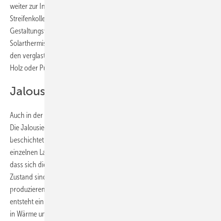
weiter zur Individualisierung der Anwendung bei.“ So vereine der
Streifenkollektor hohe Effizienz mit architektonischer
Gestaltungsvielfalt, betont Christoph Maurer, Teamleiter
Solarthermische Fassaden am Fraunhofer ISE. „Im Bereich zwischen
den verglasten Kollektorstreifen können klassische Materialien wie
Holz oder Putz, Strukturen und Farben verwendet werden“, erklärt er.
Jalousie erzeugt Wärmeenergie
Auch in der solarthermischen Jalousie werden Heat Pipes verwendet.
Die Jalousie besteht aus vielen kleinen Lamellen, die spektralsensitiv
beschichtet sind und jede für sich einen Kollektor darstellt. Die
einzelnen Lamellen sind an beiden Seiten drehbar aufgehängt, so
dass sich die Jalousie öffnen und schließen lässt. Im geöffneten
Zustand sind die Solarthermischen Lamellen kaum zu sehen. Dann
produzieren sie aber auch keine Wärme. Im geschlossenen Zustand
entsteht ein kompletter Solarthermiekollektor, der die Sonnenstrahlen
in Wärme umwandelt. Das hat Vorteile: Wenn die Sonne nicht scheint,