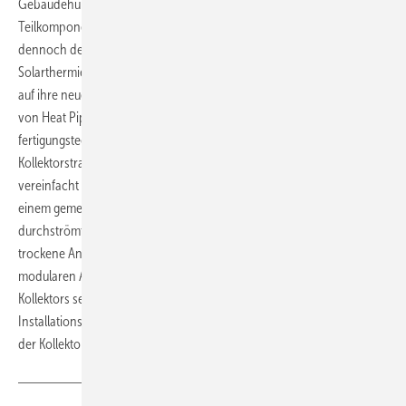
Gebäudehülle und die Verwendung von massengefertigten
Teilkomponenten werden die Kosten der solarerzeugten Wärme
dennoch deutlich unter den Kosten konventioneller
Solarthermiekollektoren liegen“, versprechen die Forscher mit Blick
auf ihre neuen Kollektoren. Denn sie erwarten durch die Verwendung
von Heat Pipes auf Basis stranggepresster Profile eine kostengünstige
fertigungstechnische Realisierung von unterschiedlichen
Kollektorstranglängen. Der gemeinsame Sammelkanal wiederum
vereinfacht die Verschaltung unterschiedlich langer Heat Pipes mit
einem gemeinsamen Sammelkanal. Das ist im Gegensatz zum direkt
durchströmten Kollektor hydraulisch unproblematisch. Durch die
trockene Anbindung der Heat Pipes an den Sammelkanal und den
modularen Aufbau des Kollektors sein zudem die Wartung des
Kollektors sehr einfach. Zusätzlich senkt dies den
Installationsaufwand und damit auch die Kosten für die Integration
der Kollektoren in die Fassade. (
Sven Ullrich
)