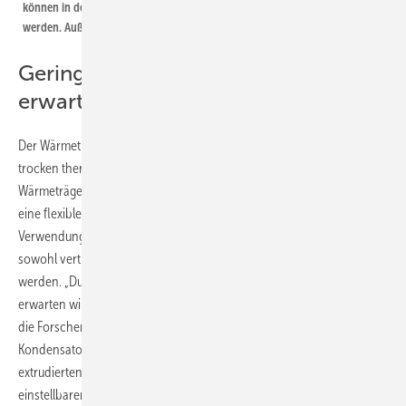
können in der Anzahl pro Fassadenelement und in ihrer Breite variiert
werden. Außerdemi ist auch eine vertikale Integration möglich.
Geringer thermischer Widerstand
erwartet
Der Wärmetransport erfolgt über Wärmerohre (Heat Pipes). Diese sind
trocken thermisch angebunden. Das bedeutet, dass keinerlei
Wärmeträgermedium durch das Fassadenelement strömt. Dadurch ist
eine flexible Gestaltung der Elemente kein Problem ist. Durch die
Verwendung von Wärmerohren können die Streifenkollektoren
sowohl vertikal als auch horizontal in das Fassasdenelement integriert
werden. „Durch die besondere Anbindung des Wärmesammlers
erwarten wir einen verringerten thermischen Widerstand“, erklären
die Forscher. „Die Sammleranbindung ist in Form eines Heat Pipe-
Kondensators ausgeführt, der formschlüssig in einen entsprechend
extrudierten Sammelkanal greift. Sie ermöglicht zudem einen stufenlos
einstellbaren, flexiblen Abstand der einzelnen Heat-Pipes und trägt so