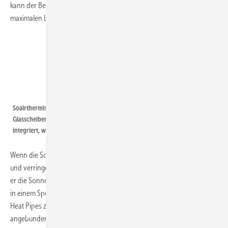
kann der Bewohner des Gebäudes die Jalousie öffnen und so einen
maximalen Lichteintrag in den Raum ermöglichen.
Fraunhofer ISE
Soalrthermische Jalousie Detail | Die Lamellen werden zwischen
Glasscheiben eingebettet . Zudem ist die Jalousie in ein Fassadenelement
integriert, wodurch sie sich perfekt in das Gesamtbild einfügt.
Wenn die Sonne aber auf die Fassade knallt, schließt er sie Jalousie
und verringert so den Wärmeeintrag ins Gebäude. Gleichzeitig nutzt
er die Sonneneinstrahlung optimal aus, um Wärme zu produzieren, die
in einem Speicher gelagert wird. Die so erzeugte Wärme wird über die
Heat Pipes zur Seite der Lamelle transportiert und über einen dort
angebundenen vertikalen Sammelkanal zum Speicher