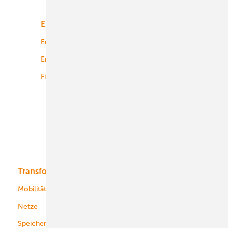
Energiemarkt
Technologie
Energierecht
Planung
Energiemärkte weltweit
Logistik
Finanzierung
Betrieb
Onshore-Wind
Offshore-Wind
Solar
Bioenergie
Transformation
Energieversorger
Service
Mobilität
Kommunen
Netze
Stadtwerke
Speicher
Energiekonzerne