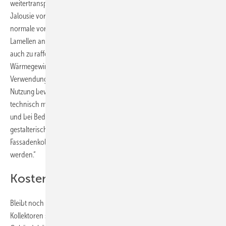
weitertransportiert. Der Kollektor wird einfach wie eine ganz normale
Jalousie vor das Fenster gehängt und integriert sich optisch perfekt in
normale vorgehängte Kaltfassaden. Eine schaltbare Anbindung der
Lamellen an den Sammelkanal ermöglicht es dem Nutzer, die Jalousie
auch zu raffen. Damit kann er die Sonnenschutz- und
Wärmegewinnfunktionen je nach Sonnenstand selbst regeln. „Die
Verwendung von Heat Pipes zur thermischen Ankopplung macht die
Nutzung beweglicher Lamellen für eine Energiegewinnung erst
technisch machbar“, betonen die Forscher. „Durch die Regelbarkeit
und bei Bedarf vollständige Aufhebung der Verschattung sowie die
gestalterische Ausführung des Kollektors als Jalousie kann dieser
Fassadenkollektor sehr gut für ökologische Hochhäuser genutzt
werden.“
Kosten sind überschaubar
Bleibt noch das Problem der Kosten. Denn individuell angefertigte
Kollektoren sind teuer. „Durch die Multifunktionalität der