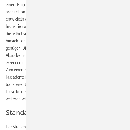
einem Projekt von Fraunhofer ISE. ArKol steht dabei für
architektonisch integrierte Fassadenkollektoren mit Heat Pipes. Aktuell
entwickeln die Forscher zusammen mit zwei Partnern aus der
Industrie zwei Fassadenkollektoren für die solare Wärmeerzeugung,
die ästhetisch hochwertig sind und den Ansprüchen der Architekten
hinsichtlich der Gestaltungsfreiheit und ästhetischen Vorgaben
genügen. Die Herausforderung dabei ist, einen entsprechenden
Absorber zu entwickeln, der effizient genug ist, um viel Solarwärme zu
erzeugen und den Kollektor in das Hausenergiesystem einzubinden.
Zum einen handelt es sich dabei um einen Streifenkollektor für opake
Fassadenteile und zum anderen um eine solarthermische Jalousie für
transparente Teile der Fassade, also für die Fenster- und Glasflächen.
Diese beiden Kollektoren sollen jetzt bis zur Anwendungsreife
weiterentwickelt werden.
Standardisierte Streifen
Der Streifenkollektor ist im Prinzip ein standardisiertes Element für