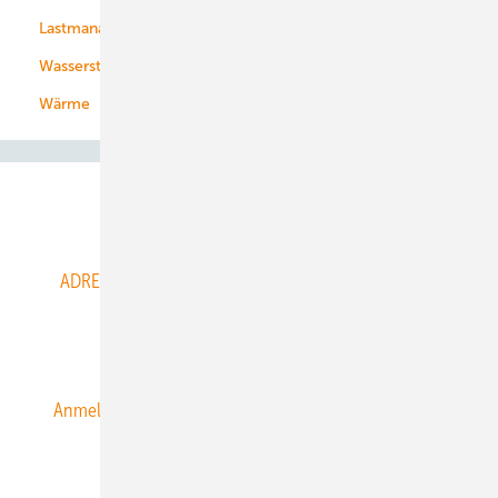
Lastmanagement
Wasserstoff
Wärme
Abo- & Leserservice
ADRESSBUCH der WIND- und SOLARENERGIE
AGB
Alle Inhalte chronologisch
Anmelden
Anmeldung & Registrierung
Datenschutz
E-Paper
ERNEUERBARE ENERGIEN abonnieren