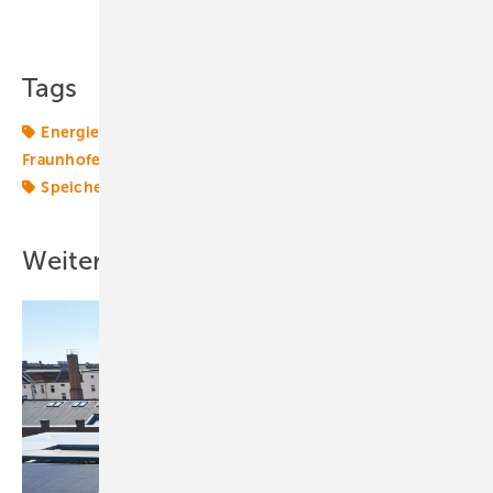
Teilen
Link kopieren
Tags
Energiewende 2.0
Fassade
Fraunhofer
Fraunhofer ISE
Integration
Kollektor
Solarthermie
Speicher
Transformation
Weitere Inhalte