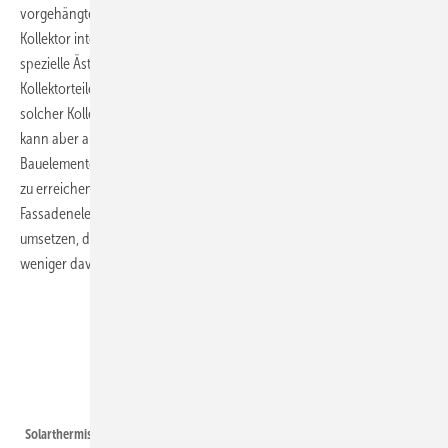
vorgehängte Fassaden. In dieses Element ist der solarthermische
Kollektor integriert. Dieser ist extrem schmal, so dass er eine ganz
spezielle Ästhetik erlaubt. In der Länge sind die einzelnen
Kollektorteile variabel. Der Architekt hat dann die Wahl, wie viele
solcher Kollektorstreifen er in das Bauelement integriert haben will. Er
kann aber auch gleichzeitig bestimmen, wie breit die einzelnen
Bauelemente der Fassade sein sollen, um eine ganz persönliche Optik
zu erreichen. Die Breite der Kollektoren hängt dann von der Breite der
Fassadenelemente ab. In der Produktion lässt sich das relativ leicht
umsetzen, da die Streifen standardisiert sind und nur mehr oder
weniger davon in das Bauteil eingesetzt werden.
Fraunhofer ISE
Solarthermischer Streifenkollektor Ansicht | Die einzelnen Kollektorstreifen