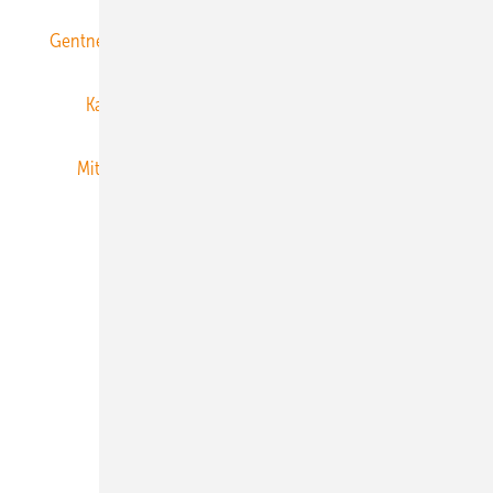
Gentner Energy Media
Gentner Verlag
Impressum
Karriere bei Gentner
Team
Mediaservice
Mitgliedschaften und Engagement
Newsletter
Privacy Manager
RSS-Feed
Veranstaltungen / Webinare
© 2026 ERNEUERBARE ENERGIEN