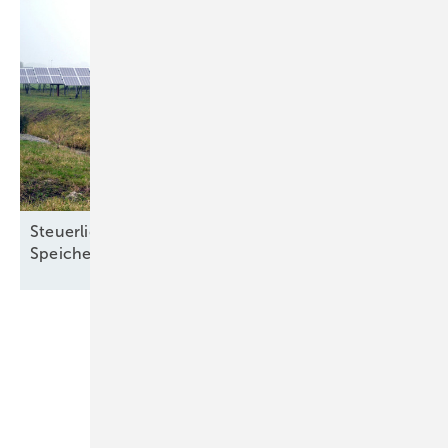
Steuerliche Vereinfachungen für Ökostrom und
Speicher treten zum Jahreswechsel in
Kraft