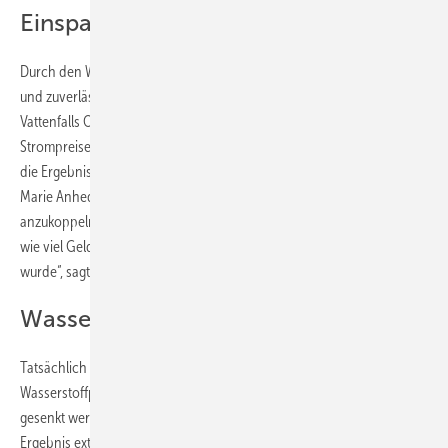
Einsparungen in Echtzeit verfolgt
Durch den Wasserstoffspeicher war das kein Problem, da SSAB stetig
und zuverlässig mit Wasserstoff versorgt werden konnte. „Obwohl
Vattenfalls Optimierung des Handels und Betriebs anhand realer
Strompreise in eine Zeit mit geringen Preisschwankungen fiel, waren
die Ergebnisse sehr überzeugend“, resümiert Hybrit-Projektmanagerin
Marie Anhedenden einmonatigen Test, die Anlage an den Spotmarkt
anzukoppeln. „Bei diesem Praxistest konnten wir in Echtzeit verfolgen,
wie viel Geld durch die Nutzung der Speicheranlage eingespart
wurde“, sagt sie.
Wasserstoffpreise müssen sinken
Tatsächlich konnten die variablen Kosten für die
Wasserstoffproduktion mit dem Speicher um 25 bis 40 Prozent
gesenkt werden. Für die fossilfreie Stahlproduktion in Luleå ist dieses
Ergebnis extrem wichtig. Denn LKAB und SSAB wollen die Herstellung