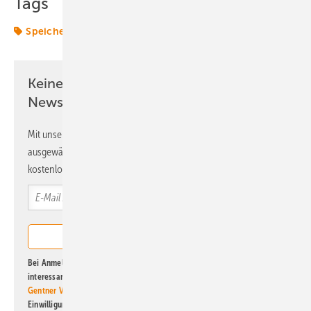
Tags
Speicher
Transformation
Vattenfall
Wasserstoff
Keine Zeit? Kein Problem mit dem ERE
Newsletter!
Mit unserem Newsletter erhalten Sie regelmäßig von uns
ausgewählte Informationen und Neuigkeiten, gebündelt und
kostenlos direkt ins Postfach.
Bei Anmeldung zu diesem Newsletter bin ich damit einverstanden, über
interessante Verlags- und Online-Angebote
der Marken der Alfons W.
Gentner Verlag GmbH & Co. KG
informiert zu werden. Diese
Einwilligung kann ich jederzeit widerrufen und eine Abmeldung ist