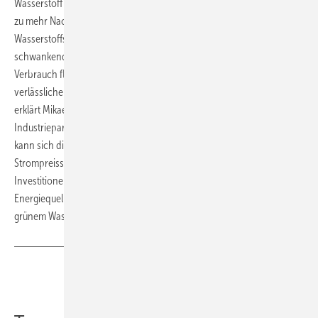
Wasserstoff ohnehin im Zentrum der Transformation der Industrie hin
zu mehr Nachhaltigkeit steht. „Die großtechnische
Wasserstoffspeicherung macht es in einem Stromsystem mit
schwankendem Angebot und variablen Preisen möglich, den
Verbrauch flexibel zu gestalten und gleichzeitig die Industrie
verlässlicher und kostengünstiger mit Wasserstoff zu versorgen“,
erklärt Mikael Nordlander, Leiter des Bereichs
Industriepartnerschaften bei Vattenfall. „In großem Stil eingesetzt,
kann sich die Wasserstoffspeicherung dämpfend auf
Strompreisschwankungen auswirken. Das wiederum würde
Investitionen in eine neue Stromerzeugung aus allen fossilfreien
Energiequellen begünstigen“, beschreibt er einen Zusatznutzen von
grünem Wasserstoff für die Energiewende. (su)
Teilen
Link kopieren