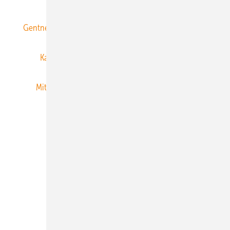
Gentner Energy Media
Gentner Verlag
Impressum
Karriere bei Gentner
Team
Mediaservice
Mitgliedschaften und Engagement
Newsletter
Privacy Manager
RSS-Feed
Veranstaltungen / Webinare
© 2026 ERNEUERBARE ENERGIEN