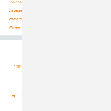
Speicher
Energiekonzerne
Lastmanagement
Wasserstoff
Wärme
Abo- & Leserservice
ADRESSBUCH der WIND- und SOLARENERGIE
AGB
Alle Inhalte chronologisch
Anmelden
Anmeldung & Registrierung
Datenschutz
E-Paper
ERNEUERBARE ENERGIEN abonnieren