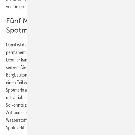
versorgen.
Fünf Megawatt Elektrolyse an den
Spotmarkt gebunden
Damit ist die Versorgung des Stahlwerks mit grünem Wasserstoff
permanent abgesichert. Doch dies ist nur ein Vorteil des Speichers.
Denn er kann auch die Kosten für den grünen Wasserstoff drastisch
senken. Die Projektpartner Vattenfall, SSAB und der beteiligte
Bergbaukonzern LKAB, der Anteilseigner an SSAB ist, haben dazu
einen Teil von maximal fünf Megawatt der Wasserstoffproduktion am
Spotmarkt angeboten. Das Ziel war es, den Wasserstoff aus Ökostrom
mit variablem Strompreis zu möglichst niedrigen Kosten zu erzeugen.
So konnte zu bestimmten Tageszeiten oder während längerer
Zeiträume mit witterungsbedingt hohem Ökostromaufkommen der
Wasserstoff preiswerter erzeugt werden als ohne Anbindung an den
Spotmarkt.