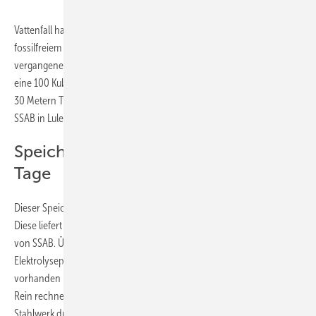
Vattenfall hat im Rahmen des Hybrit-Projekts zur Herstellung von
fossilfreiem Stahl mit grünem Wasserstoff in Schweden im
vergangenen Jahr einen Wasserstoffspeicher gebaut. Dazu wurde
eine 100 Kubikmeter fassende und mit Stahl ausgekleidete Kaverne in
30 Metern Tiefe neben dem Werk des schwedischen Stahlherstellers
SSAB in Luleå eingegraben.
Speicher versorgt Stahlwerk mehrere
Tage
Dieser Speicher wird permanent von einer Elektrolyseanlage befüllt.
Diese liefert den grünen Wasserstoff zunächst direkt an das Stahlwerk
von SSAB. Überschüsse fließen in den Speicher. Reicht die
Elektrolyseproduktion nicht aus, weil etwa zu wenig Ökostrom im Netz
vorhanden ist, bedient sich die Stahlproduktion aus dem Speicher.
Rein rechnerisch reicht die Größe des Speichers aus, um das
Stahlwerk drei bis vier Tage auch ohne Elektrolyse mit Wasserstoff zu