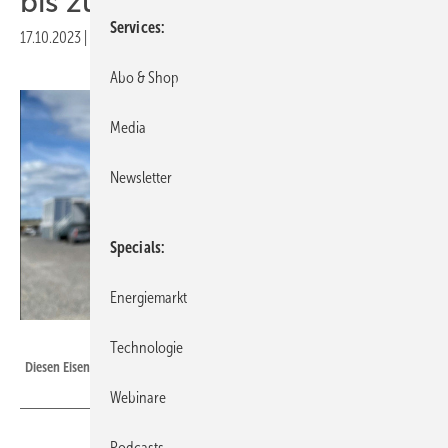
bis zu 40 Prozent
Services
17.10.2023
|
Druckvorschau
Abo & Shop
Media
Newsletter
Specials
Energiemarkt
Hybrit/Vattenfall
Technologie
Diesen Eisenschwamm hat SSAB mit grünem Wasserstoff hergestellt.
Webinare
Podcasts