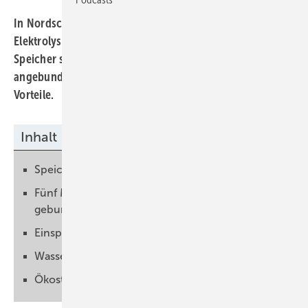
In Nordschweden hat Vattenfall eine große
Elektrolyseanlage in den Spotmarkt eingebunden. Ein
Speicher sorgt für zuverlässige Versorgung der
angebundenen Industrieprozesse und hat noch weitere
Vorteile.
Inhalt
Speicher versorgt Stahlwerk mehrere Tage
Fünf Megawatt Elektrolyse an den Spotmarkt
gebunden
Einsparungen in Echtzeit verfolgt
Wasserstoffpreise müssen sinken
Ökostromverbrauch flexibilisieren