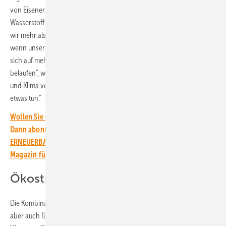
von Eisenerzprodukten komplett auf fossilfreiem, mit grünem
Wasserstoff produzierten Eisenschwamm umstellen. „Dafür benötigen
wir mehr als eine Million Tonnen Wasserstoff und unser Verbrauch –
wenn unser Betrieb im Jahr 2050 vollständig transformiert ist – wird
sich auf mehr als 70 Terawattstunden fossilfreien Strom pro Jahr
belaufen“, weiß Stefan Savonen, der bei LKAB für die Bereiche Energie
und Klima verantwortlich ist. „Es muss sich daher bei den Kosten
etwas tun.“
Wollen Sie über die Energiewende auf dem Laufenden bleiben?
Dann abonnieren Sie einfach den kostenlosen Newsletter von
ERNEUERBARE ENERGIEN – dem größten verbandsunabhängigen
Magazin für erneuerbare Energien in Deutschland!
Ökostromverbrauch flexibilisieren
Die Kombination aus flexibler Wasserstoffelektrolyse und Speicher hat
aber auch für das Stromsystem riesige Vorteile, zumal grüner