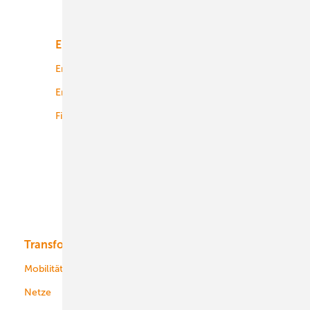
Unsere Themen
Energiemarkt
Technologie
Energierecht
Planung
Energiemärkte weltweit
Logistik
Finanzierung
Betrieb
Onshore-Wind
Offshore-Wind
Solar
Bioenergie
Transformation
Energieversorger
Service
Mobilität
Kommunen
Netze
Stadtwerke