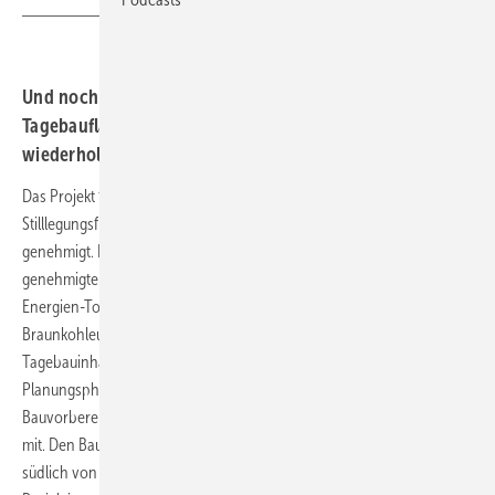
Und noch ein Rekultivierungswindpark auf Ex-
Tagebaufläche. Der Kohlekraftausstieg erlaubt zum
wiederholten Male einen Riesenwindpark.
Das Projekt für 15 moderne Sechs-Megawatt-Windturbinen auf den
Stilllegungsflächen des Tagebaues Vereinigtes Schleenhain ist
genehmigt. Die zuständige untere Immissionsschutzbehörde
genehmigte nun den Windpark Breunsdorf, den die Erneuerbare-
Energien-Tochter EP New Energies (EPNE) des
Braunkohleunternehmens EPH im Auftrag der zu EPH gehörenden
Tagebauinhaberin Mibrag entwickelt. Nach einer vierjährigen
Planungsphase sollen nun in den kommenden Monaten die
Bauvorbereitungen auf der Fläche beginnen, teilte EPNE am Freitag
mit. Den Bauantrag hatte EPNE im Februar 2022 eingereicht. Die
südlich von Leipzig gelegene Rekultivierungs- und