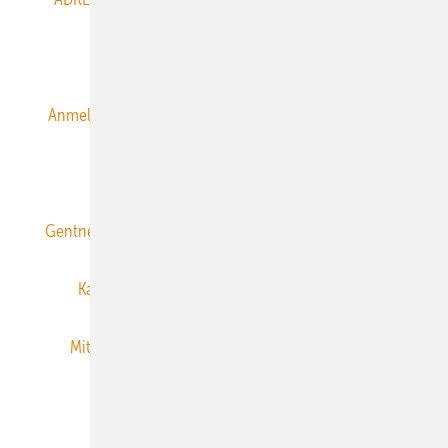
Alle Inhalte chronologisch
Anmelden
Anmeldung & Registrierung
Datenschutz
E-Paper
ERNEUERBARE ENERGIEN abonnieren
Gentner Energy Media
Gentner Verlag
Impressum
Karriere bei Gentner
Team
Mediaservice
Mitgliedschaften und Engagement
Newsletter
Privacy Manager
RSS-Feed