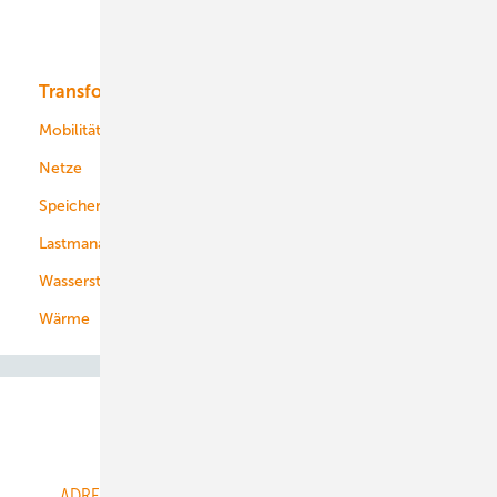
Bioenergie
Transformation
Energieversorger
Service
Mobilität
Kommunen
Netze
Stadtwerke
Speicher
Energiekonzerne
Lastmanagement
Wasserstoff
Wärme
Abo- & Leserservice
ADRESSBUCH der WIND- und SOLARENERGIE
AGB