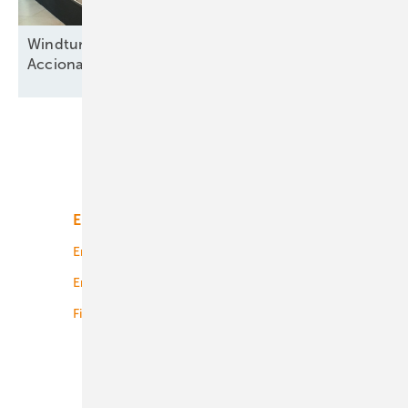
Windturbinenbauer Nordex und Anteilseigner
Acciona offen für neue
Wachstumsphase
Unsere Themen
Energiemarkt
Technologie
Energierecht
Planung
Energiemärkte weltweit
Logistik
Finanzierung
Betrieb
Onshore-Wind
Offshore-Wind
Solar