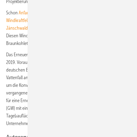
Projektierungsfläche ist 250 Hektar groß.
Schon
Anfang Juli hatte EPNE die Genehmigung für ein 100-MW-
Windkraftfeld auf einer Rekultivierungsfläche des Braunkohletagebaus
Jänschwalde
bei Cottbus nahe der polnischen Grenze gemeldet.
Diesen Windpark entwickelt EPNE im Auftrag des EPH-
Braunkohleteilunternehmens Leag.
Das Erneuerbare-Energien-Projektierungsunternehmen entstand
2019. Vorausgegangen war der Verkauf von Mibrag sowie der
deutschen Braunkohlekraftwerkssparte des Energiekonzerns
Vattenfall an den tschechischen Konzern EPH. EPH gründete EPNE,
um die Konversion der Tagebauflächen selbst zu betreiben. Im
vergangenen Herbst meldete EPNE eine entstandene Projektpipeline
für eine Erneuerbare-Energien-Erzeugungskapazität von vier Gigawatt
(GW) mit einem Großteil der Projekte auf den ehemaligen
Tagebauflächen von Leag und Mibrag. Ein GW habe das
Unternehmen bereits in Genehmigungsverfahren eingebracht.
Autoren: