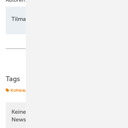
Tilman Weber
Teilen
Link kopieren
Tags
Kohleausstieg
Umschlag
Windenergie
Keine Zeit? Kein Problem mit dem ERE
Newsletter!