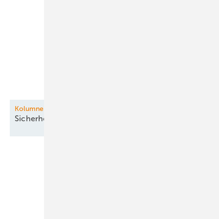
Kolumne: Auf ein Wort
Sicherheitslücke Luft:
Drohnenabwehr