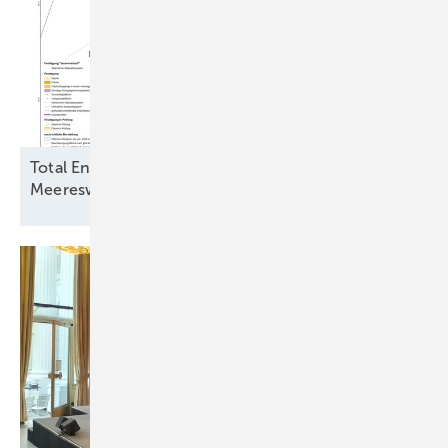
Total Energies und Jera Nex BP fordern
Meereswindkraftbremse zu ihren
Gunsten