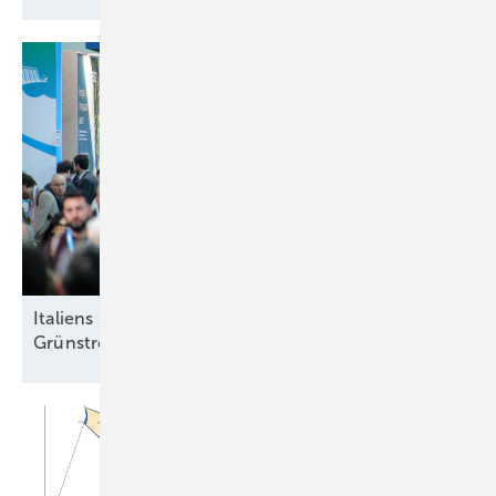
Italiens Strategiedebatte in Rimini über sinnvolle
Grünstromziele