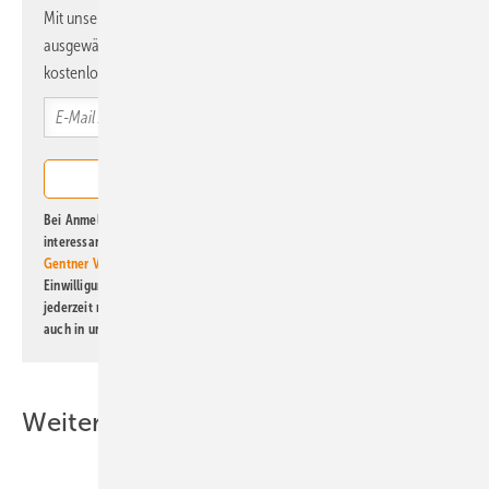
Mit unserem Newsletter erhalten Sie regelmäßig von uns
ausgewählte Informationen und Neuigkeiten, gebündelt und
kostenlos direkt ins Postfach.
Bei Anmeldung zu diesem Newsletter bin ich damit einverstanden, über
interessante Verlags- und Online-Angebote
der Marken der Alfons W.
Gentner Verlag GmbH & Co. KG
informiert zu werden. Diese
Einwilligung kann ich jederzeit widerrufen und eine Abmeldung ist
jederzeit möglich. Informationen zum Umgang mit Daten finden Sie
auch in unserer
Datenschutzerklärung
.
Weitere Inhalte