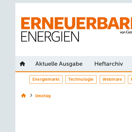
Springe
Springe
Springe
auf
auf
auf
Hauptinhalt
Hauptmenü
SiteSearch
Aktuelle Ausgabe
Heftarchiv
Energiemarkt
Technologie
Webinare
Umschlag