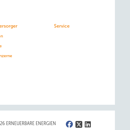
ersorger
Service
en
e
nzerne
026 ERNEUERBARE ENERGIEN