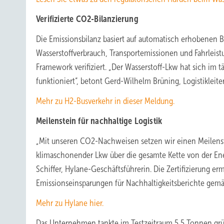
Verifizierte CO2-Bilanzierung
Die Emissionsbilanz basiert auf automatisch erhobenen B
Wasserstoffverbrauch, Transportemissionen und Fahrlei
Framework verifiziert. „Der Wasserstoff-Lkw hat sich im t
funktioniert“, betont Gerd-Wilhelm Brüning, Logistikleit
Mehr zu H2-Busverkehr in dieser Meldung.
Meilenstein für nachhaltige Logistik
„Mit unseren CO2-Nachweisen setzen wir einen Meilens
klimaschonender Lkw über die gesamte Kette von der Energ
Schiffer, Hylane-Geschäftsführerin. Die Zertifizierung 
Emissionseinsparungen für Nachhaltigkeitsberichte gemä
Mehr zu Hylane hier.
Das Unternehmen tankte im Testzeitraum 5,5 Tonnen grün