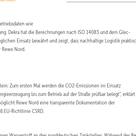
etriebsdaten wie
stung. Dekra hat die Berechnungen nach ISO 14083 und dem Glec-
äglichen Einsatz bewährt und zeigt, dass nachhaltige Logistik praktis
er Rewe Nord.
tein: Zum ersten Mal werden die CO2-Emissionen im Einsatz
ieerzeugung bis zum Betrieb auf der Straße prüfbar belegt“, erklärt
ermöglicht Rewe Nord eine transparente Dokumentation der
ß EU-Richtlinie CSRD.
en Wasserstoff an drei norddeutschen Tankstellen. Während des Be