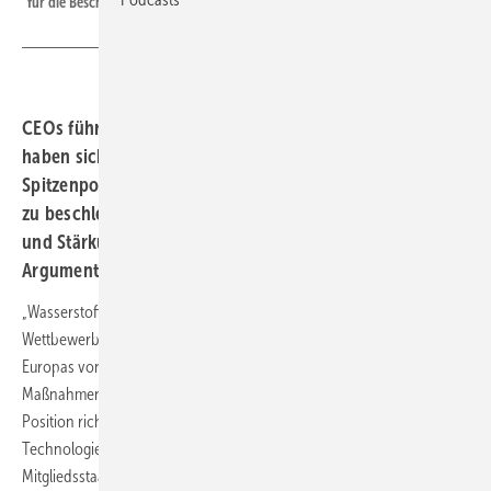
für die Beschleunigung der Wasserstoffmobilität benannt.
CEOs führender Energie- und Automobilunternehmen
haben sich zusammengeschlossen und fordern die EU-
Spitzenpolitik auf, den Aufbau der Wasserstoffmobilität
zu beschleunigen. Die Ergänzung zur Elektromobilität
und Stärkung der Autoindustrie sind zentrale
Argumente.
„Wasserstoffmobilität ist für die Klimaziele, die industrielle
Wettbewerbsfähigkeit und die strategische Widerstandsfähigkeit
Europas von entscheidender Bedeutung – und es sind dringend
Maßnahmen zum Ausbau der Infrastruktur erforderlich“: Mit dieser
Position richten sich CEOs weltweiter Energie-, Automobil und
Technologieunternehmen an die Staats- und Regierungschefs der
Mitgliedsstaaten der Europäischen Union. In einem gemeinsamen