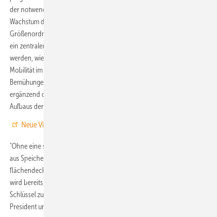
der notwendigen Infrastruktur zu unterstützen und die für das
Wachstum des Wasserstoffmobilitätsmarktes erforderliche
Größenordnung zu erreichen. Dazu müsse Wasserstoffmobilität als
ein zentraler Bestandteil in strategische Programme eingebunden
werden, wie beispielsweise in den EU-Investitionsplan für nachhaltige
Mobilität im Rahmen des Clean Industrial Deals. Laufende
Bemühungen zur Vereinfachung der EU-Vorschriften könne
ergänzend dazu beitragen, die Kosten und die Komplexität des
Aufbaus der Wasserstoffmobilitätsinfrastruktur zu senken.
Neue Videos zur Energiewende – schnell und gut informiert!
"Ohne eine sichere und effiziente Wasserstoffinfrastruktur, bestehend
aus Speicher- und Transportlösungen, kann es keine
flächendeckende Wasserstoffmobilität geben. Unsere Technologie
wird bereits in Deutschland und ganz Europa eingesetzt und ist der
Schlüssel zum Ausbau der Wasserstoffmobilität“, sagt Morten Holum,
President und CEO von Hexagon Purus.