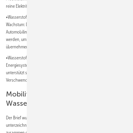
reine Elektrifizierung.
•Wasserstoffmobilität ist ein Motor für Arbeitsplätze und industrielles
Wachstum: Die bestehenden industriellen Stärken Europas in der
Automobilindustrie und der fortschrittlichen Fertigung können genutzt
werden, um eine Führungsposition in der Wasserstofftechnologie zu
übernehmen und bis 2030 bis zu 500.000 Arbeitsplätze zu schaffen.
•Wasserstoffmobilität erschließt entscheidende Synergien im
Energiesystem: Wasserstoff ermöglicht die Bündelung der Nachfrage,
unterstützt schwer zu dekarbonisierende Branchen und reduziert die
Verschwendung erneuerbarer Energien drastisch.
Mobilitätsunternehmen und
Wasserstofftechnologie vereint
Der Brief wurde von Führungskräften aus mehr als 30 Unternehmen
unterzeichnet, darunter Großkonzerne sowie kleinere Zulieferer, die
zusammen das Ökosystem der Wasserstoffmobilität abdecken. Dazu