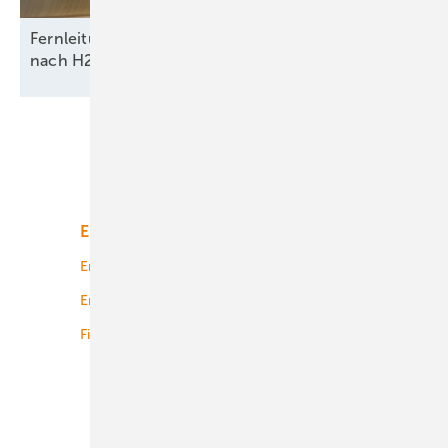
Fernleitungsnetzbetreiber melden hohe Nachfrage
nach
H2-Kapazitäten
Unsere Themen
Energiemarkt
Technologie
Energierecht
Planung
Energiemärkte weltweit
Logistik
Finanzierung
Betrieb
Onshore-Wind
Offshore-Wind
Solar