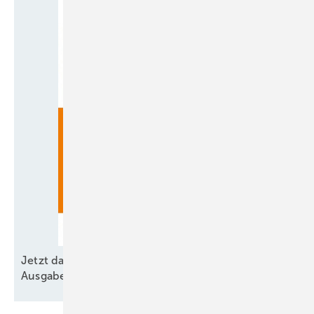
Jetzt das kostenloses Probeheft sichern: Die neue
Ausgabe ist gerade
raus!