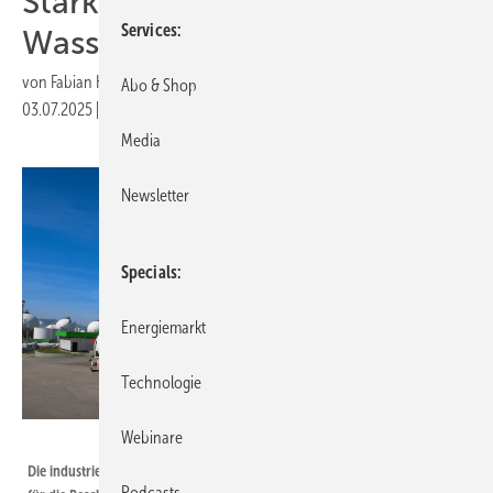
Stärkung der
Services
Wasserstoffmobilität
von
Fabian Kauschke
Abo & Shop
03.07.2025
|
Druckvorschau
Media
Newsletter
Specials
Energiemarkt
Technologie
Webinare
bulentcamci - stock.adobe.com
Die industrielle Wettbewerbsfähigkeit Europas wird als einer der Gründe
Podcasts