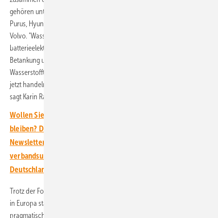
gehören unter anderem: Air Liquide, BWM, Daimler Truck, Hexagon
Purus, Hyundai Motor, Robert Bosch, Solaris, Toyota Motor und
Volvo. "Wasserstoff-Lkw sind die perfekte Ergänzung zu
batterieelektrischen Lkw - sie bieten große Reichweiten, schnelle
Betankung und eine große Chance für Europa. Wir sind führend in der
Wasserstofftechnologie, und wir werden es auch bleiben, wenn wir
jetzt handeln - über die gesamte Wertschöpfungskette hinweg“,
sagt Karin Rådström, CEO von Daimler Truck.
Wollen Sie über die Energiewende auf dem Laufenden
bleiben? Dann abonnieren Sie einfach den kostenlosen
Newsletter von ERNEUERBARE ENERGIEN – dem größten
verbandsunabhängigen Magazin für erneuerbare Energien in
Deutschland!
Trotz der Fortschritte warnen die CEOs, dass die Wasserstoffmobilität
in Europa stagnieren werde, wenn nicht ein besser koordinierter und
pragmatischer politischer Rahmen geschaffen wird, um den Ausbau