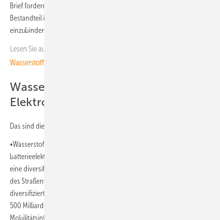
Brief fordern die Geschäftsführer, die Wasserstoffmobilität als festen
Bestandteil in der europäischen Strategie für Verkehr und Industrie
einzubinden.
Lesen Sie auch:
Welche acht Baustellen die Bundesregierung für den
Wasserstoffhochlauf erkennen muss
Wasserstoffmobilität ergänzt
Elektromobilität
Das sind die zentralen Punkte des Briefs:
•Wasserstoffmobilität ist ein strategischer Imperativ: Als Ergänzung zu
batterieelektrischen Fahrzeugen sind Wasserstofftechnologien für
eine diversifizierte, resiliente und kosteneffiziente Dekarbonisierung
des Straßenverkehrs von entscheidender Bedeutung. Durch einen
diversifizierten Ansatz könnten in Europa bis 2050 zwischen 300 und
500 Milliarden Euro an Infrastrukturkosten eingespart werden. Zwei
Mobilitätsinfrastrukturen wären für Europa kostengünstiger als eine