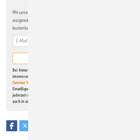
Mit unserem Newsletter erhalten Sie regelmäßig von uns
ausgewählte Informationen und Neuigkeiten, gebündelt und
kostenlos direkt ins Postfach.
Bei Anmeldung zu diesem Newsletter bin ich damit einverstanden, über
interessante Verlags- und Online-Angebote
der Marken der Alfons W.
Gentner Verlag GmbH & Co. KG
informiert zu werden. Diese
Einwilligung kann ich jederzeit widerrufen und eine Abmeldung ist
jederzeit möglich. Informationen zum Umgang mit Daten finden Sie
auch in unserer
Datenschutzerklärung
.