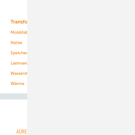
Bioenergie
Transformation
Energieversorger
Service
Mobilität
Kommunen
Netze
Stadtwerke
Speicher
Energiekonzerne
Lastmanagement
Wasserstoff
Wärme
Abo- & Leserservice
ADRESSBUCH der WIND- und SOLARENERGIE
AGB