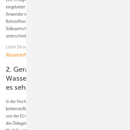
eingebettet sein, die auch die Wettbewerbsfähigkeit aller industriellen
Anwender im Fokus hat. Das Thema der Resilienz und Energie- und
Rohstoffversorgungssicherheit sei für die gesamte deutsche
Volkswirtschaft essenziell und ein breit aufgestellter Energiemix für
unterschiedlichste Anwendungen unabdingbar.
Lesen Sie auch:
Worauf es bei der Umstellung von Gasleitungen auf
Wasserstoff ankommt
2. Gerade in der
Wasserstoffhochlaufphase braucht
es sehr pragmatische Ansätze
In der Hochlaufphase der Wasserstoffwirtschaft würde auch
kohlenstoffarmer Wasserstoff eine relevante Rolle spielen. Mit den
von der EU derzeit rechtlich geplanten Anforderungen im Rahmen
des Delegated Act „Low 3 Carbon Hydrogen“ könne der europäische