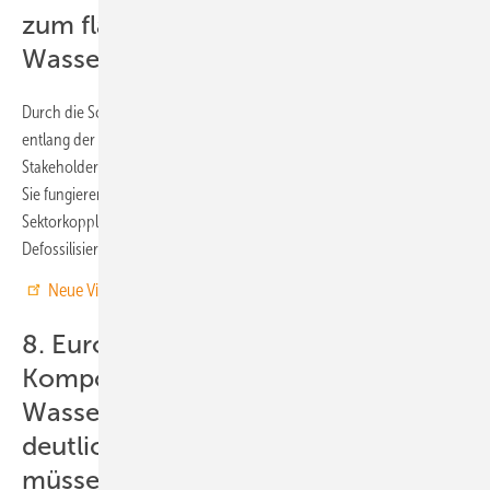
zum flächendeckenden Hochlauf der
Wasserstoffwirtschaft.
Durch die Schaffung lokaler Projekte würden komplexe Technologien
entlang der gesamten Wertschöpfungskette für unterschiedliche
Stakeholder risikoärmer erprobt, demonstriert und skaliert werden.
Sie fungieren heute als Innovationszentren, dienen der
Sektorkopplung und sind Katalysatoren für die gleichzeitige
Defossilisierung mehrerer Sektoren in einer Region
Neue Videos zur Energiewende – schnell und gut informiert!
8. Europäische und internationale
Komponente des
Wasserstoffhochlaufs wird eine
deutlich größere Rolle spielen
müssen.