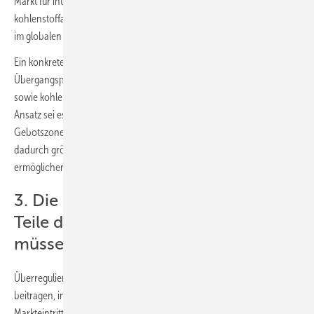
Markt für internationale Anbieter von klimafreundlichem,
kohlenstoffarmem Wasserstoff und seinen Derivaten unattraktiv und
im globalen Nachfragewettbewerb chancenlos werden.
Ein konkreter Ansatzpunkt sei eine Verlängerung der
Übergangsphasen und Fristen für RFNBO-konformen Wasserstoff
sowie kohlenstoffarmen Wasserstoff. Ein weiterer pragmatischer
Ansatz sei es, den Schwellenwert von 90 % EE-Anteil einer
Gebotszone für die Hochlaufphase temporär abzusenken und
dadurch größere Potenziale von nachhaltigem Wasserstoff zu
ermöglichen.
3. Die Rahmenbedingungen für alle
Teile der Wertschöpfungskette
müssen deutlich einfacher werden
Überregulierte Prozesse zu verschlanken würde wesentlich dazu
beitragen, insbesondere Unsicherheiten für alle Akteure und damit
Markteintrittsbarrieren auf den unterschiedlichen Stufen der