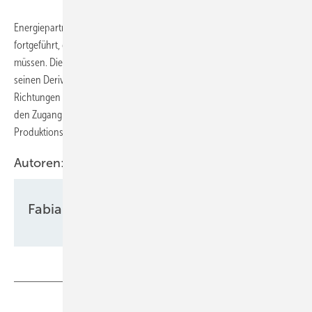
Energiepartnerschaften würden mit belastbaren Ergebnissen
fortgeführt, gepflegt beziehungsweise neu etabliert werden
müssen. Die benötigte Infrastruktur für Importe von Wasserstoff und
seinen Derivaten im Inland sowie grenzüberschreitend solle in alle
Richtungen konsequent auf- und ausgebaut werden. Ziel müsse sein,
den Zugang zu Wasserstoff aus Ländern mit kostengünstigen
Produktionsbedingungen zu ermöglichen.
Autoren:
Fabian Kauschke
Teilen
Link kopieren