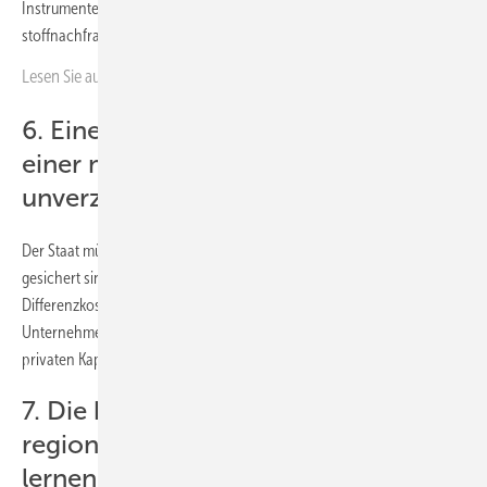
Instrumente mit dem Ziel, mit einer verbindlichen Wasser- 7
stoffnachfrage den Markthochlauf zu ermöglichen
Lesen Sie auch:
Gigawatt-Elektrolyseur-Fertigung öffnet in Erfurt
6. Eine verlässliche Finanzierung auf
einer möglichst breiten Basis ist
unverzichtbar
Der Staat müsse dafür sorgen, dass Finanzierungsmöglichkeiten
gesichert sind, etwa durch langfristige Abnahmegarantien,
Differenzkostenförderungen und attraktive Verzinsungsmodelle für
Unternehmen. Ein besonderer Fokus solle dabei auf der Mobilisierung
privaten Kapitals liegen.
7. Die konsequente Entwicklung
regionaler Wasserstoffcluster als
lernende Systeme ist der Schlüssel