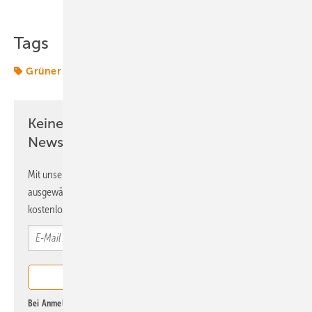
Tags
Grüner Wasserstoff
Wasserstoff
Keine Zeit? Kein Problem mit dem ERE
Newsletter!
Mit unserem Newsletter erhalten Sie regelmäßig von uns
ausgewählte Informationen und Neuigkeiten, gebündelt und
kostenlos direkt ins Postfach.
Bei Anmeldung zu diesem Newsletter bin ich damit einverstanden, über