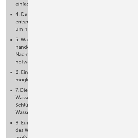
einfacher werden
4. Der Ausbau der Infrastruktur muss
entsprechend des künftigen Bedarfs erfolgen –
um nicht zum Flaschenhals zu werden
5. Wasserstoff muss auf liquiden Märkten
handelbar sein – dafür sind verlässliche
Nachfrage und verlässliches Angebot
notwendig
6. Eine verlässliche Finanzierung auf einer
möglichst breiten Basis ist unverzichtbar
7. Die konsequente Entwicklung regionaler
Wasserstoffcluster als lernende Systeme ist der
Schlüssel zum flächendeckenden Hochlauf der
Wasserstoffwirtschaft.
8. Europäische und internationale Komponente
des Wasserstoffhochlaufs wird eine deutlich
größere Rolle spielen müssen.