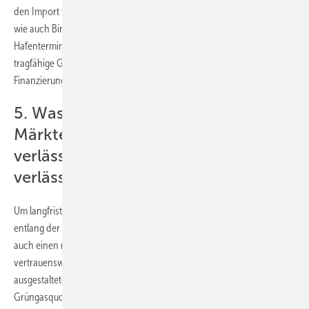
den Import von Wasserstoff und seinen Derivaten spielen Übersee-
wie auch Binnenhäfen eine Schlüsselrolle. Der Aufbau von
Hafenterminals, Cracker-Anlagen und weiterer Infrastruktur verlange
tragfähige Geschäftsmodelle und nachhaltige
Finanzierungsmechanismen.
5. Wasserstoff muss auf liquiden
Märkten handelbar sein – dafür sind
verlässliche Nachfrage und
verlässliches Angebot notwendig
Um langfristige Planungssicherheit für Marktakteure und Investoren
entlang der gesamten Wertschöpfungskette zu schaffen, brauche es
auch einen nachfrageseitigen und für Investoren hinreichend
vertrauenswürdigen Pull-Effekt, durch beispielsweise eine sinnvoll
ausgestaltete sowie verteilungs- und wettbewerbspolitisch austarierte
Grüngasquote, grüne Leitmärkte oder andere ähnlich wirkende