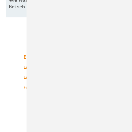
Wie Wasserstofftechnologien für den industriellen
Betrieb skaliert
werden
Unsere Themen
Energiemarkt
Technologie
Energierecht
Planung
Energiemärkte weltweit
Logistik
Finanzierung
Betrieb
Onshore-Wind
Offshore-Wind
Solar
Bioenergie