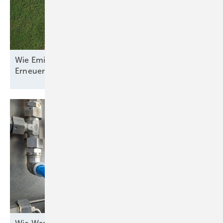
Wie Emilia-Romagna und RWE in Italien nun den
Erneuerbaren-Ausbau
anpacken