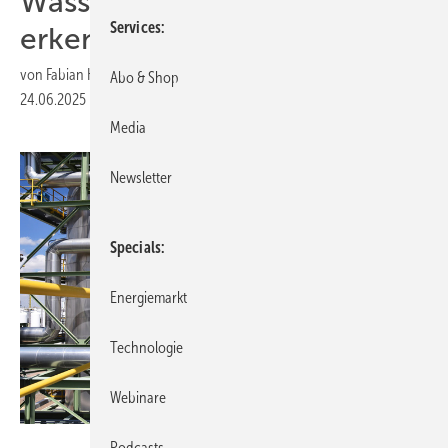
Wasserstoffhochlauf
Services
erkennen muss
von
Fabian Kauschke
Abo & Shop
24.06.2025
|
Druckvorschau
Media
Newsletter
Specials
Energiemarkt
Technologie
Webinare
industrieblick - stock.adobe.com
Podcasts