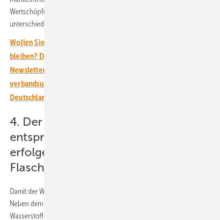
Wertschöpfungskette abzubauen sowie das Ineinandergreifen der
unterschiedlichen Teile der Wertschöpfungsketten zu ermöglichen
Wollen Sie über die Energiewende auf dem Laufenden
bleiben? Dann abonnieren Sie einfach den kostenlosen
Newsletter von ERNEUERBARE ENERGIEN – dem größten
verbandsunabhängigen Magazin für erneuerbare Energien in
Deutschland!
4. Der Ausbau der Infrastruktur muss
entsprechend des künftigen Bedarfs
erfolgen – um nicht zum
Flaschenhals zu werden
Damit der Wasserstoff auch in der Fläche ankommt, brauche es
Neben dem Wasserstoff-Kernnetz ergänzend ein Verteilnetz, über das
Wasserstoff-Cluster zunehmend angebunden werden können. Für