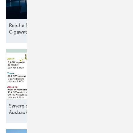
Reiche für „kosteneffiziente“ Energiewende und 12
Gigawatt Gaskraft-Ausschreibung
sofort
Synergien vor der Küste senken
Ausbaukosten