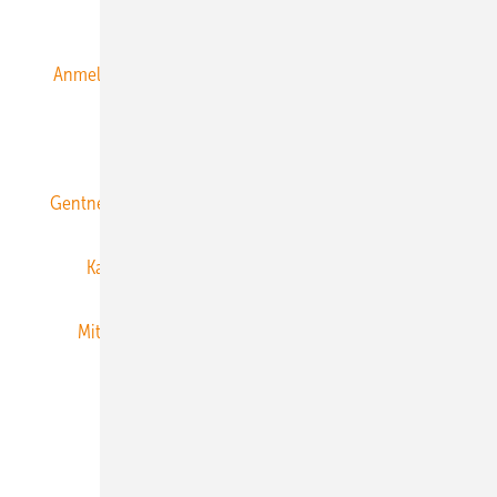
Alle Inhalte chronologisch
Anmelden
Anmeldung & Registrierung
Datenschutz
E-Paper
ERNEUERBARE ENERGIEN abonnieren
Gentner Energy Media
Gentner Verlag
Impressum
Karriere bei Gentner
Team
Mediaservice
Mitgliedschaften und Engagement
Newsletter
Privacy Manager
RSS-Feed
Veranstaltungen / Webinare