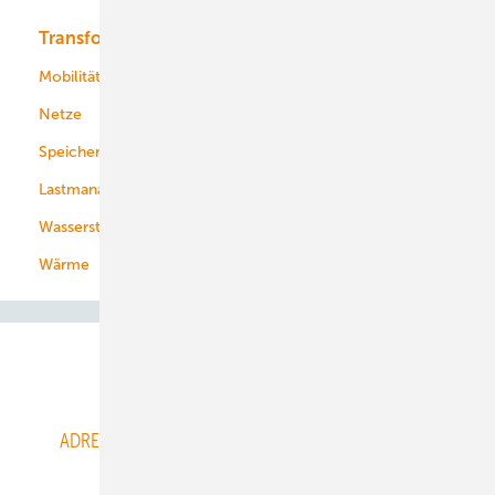
Transformation
Energieversorger
Service
Mobilität
Kommunen
Netze
Stadtwerke
Speicher
Energiekonzerne
Lastmanagement
Wasserstoff
Wärme
Abo- & Leserservice
ADRESSBUCH der WIND- und SOLARENERGIE
AGB