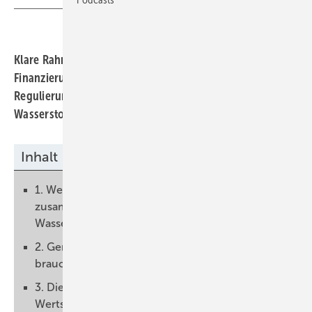
Klare Rahmenbedingungen, sichere
Finanzierungsgrundlagen und pragmatische
Regulierungen: Diese acht Thesen hat der Nationale
Wasserstoffrat für die H2-Industrie aufgestellt.
Inhalt
1. Wenn Klimaschutz, Industrie und Resilienz
zusammen gedacht werden, braucht es
Wasserstoff und seine Derivate
2. Gerade in der Wasserstoffhochlaufphase
braucht es sehr pragmatische Ansätze
3. Die Rahmenbedingungen für alle Teile der
Wertschöpfungskette müssen deutlich