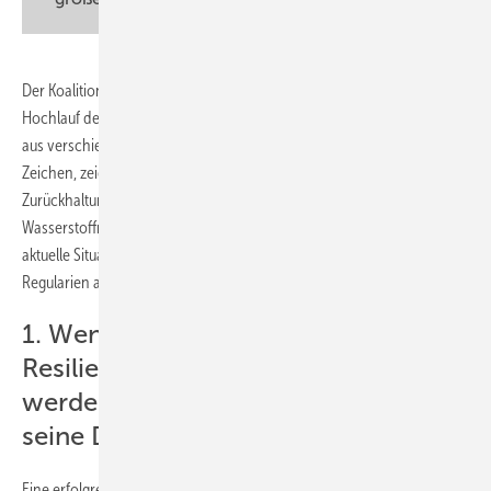
Der Koalitionsvertrag von CDU und SPD fordert den schnellen
Hochlauf der H2-Wirtschaft damit es „klimafreundlichen Wasserstoff
aus verschiedenen Quellen" geben kann. Statt einem klaren konkreten
Zeichen, zeigt die Bundesregierung jedoch bislang eher
Zurückhaltung und plant den Bau neuer Gaskraftwerke. Der Nationale
Wasserstoffrat (NWR) hat daher acht Thesen aufgestellt, die die
aktuelle Situation der Industrie beschreiben und Vorschläge für
Regularien aufzeigen:
1. Wenn Klimaschutz, Industrie und
Resilienz zusammen gedacht
werden, braucht es Wasserstoff und
seine Derivate
Eine erfolgreiche Wasserstoffstrategie müsse in eine Industriestrategie