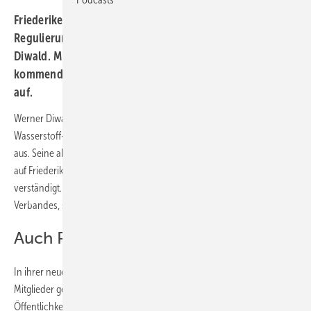
Friederike Lassen, bislang Leiterin Politik und
Regulierung ersetzt den langjährigen Vorstand Werner
Diwald. Mit einer künftigen Doppelspitze und der
kommenden Präsidiumswahl stellt sich der Verband neu
auf.
Werner Diwald, seit 2014 Vorstandsvorsitzender des Deutschen
Wasserstoff-Verbandes, scheidet zum 31. Dezember dieses Jahres
aus. Seine aktive Tätigkeit für den Verband endet mit der Übertragung
auf Friederike Lassen, darauf haben sich das Präsidium und Diwald
verständigt. Außerdem lässt Oliver Weinmann, seit 2020 Präsident des
Verbandes, sein Amt aus persönlichen Gründen vorerst ruhen.
Auch Präsidium wird neu gewählt
In ihrer neuen Rolle vertritt Friederike Lassen die Interessen der DWV-
Mitglieder gegenüber der Bundespolitik, den Medien und der
Öffentlichkeit und berichtet direkt an das Präsidium. Zuvor leitete sie