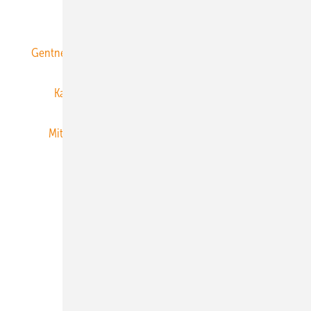
ERNEUERBARE ENERGIEN abonnieren
Gentner Energy Media
Gentner Verlag
Impressum
Karriere bei Gentner
Team
Mediaservice
Mitgliedschaften und Engagement
Newsletter
Privacy Manager
RSS-Feed
Veranstaltungen / Webinare
© 2026 ERNEUERBARE ENERGIEN