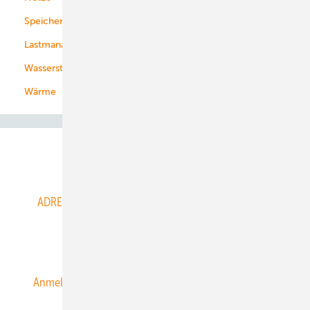
Speicher
Energiekonzerne
Lastmanagement
Wasserstoff
Wärme
Abo- & Leserservice
ADRESSBUCH der WIND- und SOLARENERGIE
AGB
Alle Inhalte chronologisch
Anmelden
Anmeldung & Registrierung
Datenschutz
E-Paper