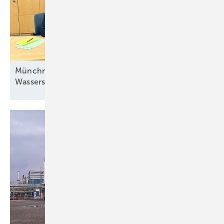
Münchner Stadtwerke beteiligen sich am
Wasserstoff-Hub
Neumünster