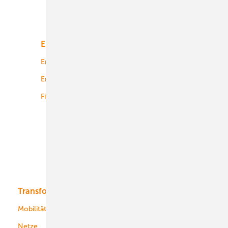
Unsere Themen
Energiemarkt
Technologie
Energierecht
Planung
Energiemärkte weltweit
Logistik
Finanzierung
Betrieb
Onshore-Wind
Offshore-Wind
Solar
Bioenergie
Transformation
Energieversorger
Service
Mobilität
Kommunen
Netze
Stadtwerke