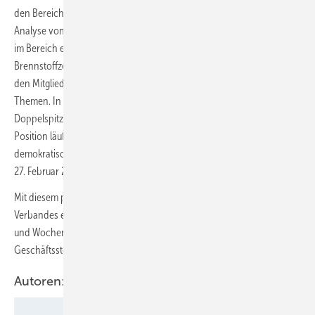
den Bereich Politik und Regulierung beim DWV und war für die
Analyse von nationalen und europäischen Gesetzgebungsprozessen
im Bereich erneuerbare Energien, insbesondere Wasserstoff- und
Brennstoffzellen-Technologie, zuständig. Sie entwickelte zudem mit
den Mitgliedern die Verbandspositionen zu energiepolitischen
Themen. In Zukunft wird der Vorstand außerdem in einer
Doppelspitze besetzt. Der Auswahlprozess der offenen, zweiten
Position läuft. Außerdem wird ein neues Präsidium durch einen
demokratischen Entscheid während der Mitgliederversammlung am
27. Februar 2025 in Berlin gewählt.
Mit diesem personellen Wechsel wird eine Neuausrichtung des
Verbandes einhergehen, nicht nur weil in den vergangenen Monaten
und Wochen bereits etliche ehemalige und teils langjährige
Geschäftsstellenmitarbeiter*innen den DWV verlassen haben.
Autoren: