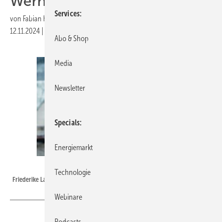
Werner Diwald
Services
von
Fabian Kauschke
12.11.2024
|
Druckvorschau
Abo & Shop
Media
Newsletter
Specials
Energiemarkt
Deutscher Wasserstoff-Verband
Technologie
Friederike Lassen ist Teil des neuen DWV-Vorstands.
Webinare
Podcasts