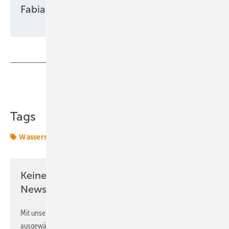
Fabian Kauschke
Teilen
Link kopieren
Tags
Wasserstoff
Keine Zeit? Kein Problem mit dem ERE
Newsletter!
Mit unserem Newsletter erhalten Sie regelmäßig von uns
ausgewählte Informationen und Neuigkeiten, gebündelt und