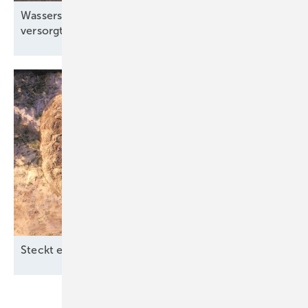
Wasserstoff für Europas Raketen: Air Products
versorgt Ariane-Group
CO₂-ärmer
Steckt ein Teil der Lösung in der
Erde?