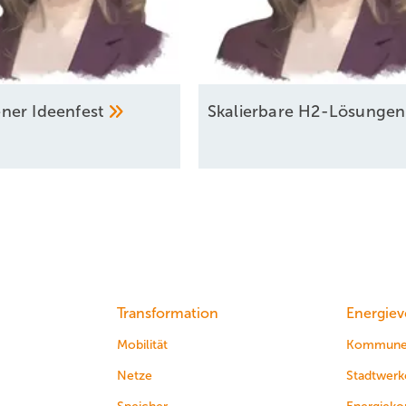
ener
Ideen­fest
Skalierbare
H2-Lösunge
Transformation
Energiev
Mobilität
Kommun
Netze
Stadtwerk