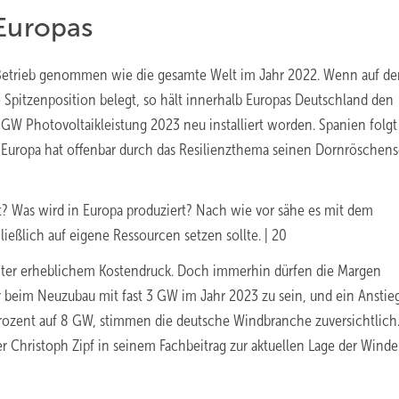
 Europas
n Betrieb genommen wie die gesamte Welt im Jahr 2022. Wenn auf d
 Spitzenposition belegt, so hält innerhalb Europas Deutschland den
 GW Photovoltaikleistung 2023 neu installiert worden. Spanien folgt
 Europa hat offenbar durch das Resilienzthema seinen Dornröschens
 Was wird in Europa produziert? Nach wie vor sähe es mit dem
ießlich auf eigene Ressourcen setzen sollte. | 20
nter erheblichem Kostendruck. Doch immerhin dürfen die Margen
r beim Neuzubau mit fast 3 GW im Jahr 2023 zu sein, und ein Anstie
ozent auf 8 GW, stimmen die deutsche
Windbranche zuversichtlich.
r Christoph Zipf in seinem Fachbeitrag zur aktuellen Lage der Wind