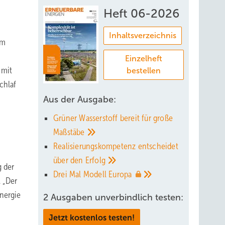
Heft 06-2026
Inhaltsverzeichnis
em
Einzelheft
 mit
bestellen
chlaf
Aus der Ausgabe:
Grüner Wasserstoff bereit für große
Maßstäbe
Realisierungskompetenz entscheidet
über den
Erfolg
g der
Drei Mal Modell
Europa
 „Der
energie
2 Ausgaben unverbindlich testen:
Jetzt kostenlos testen!