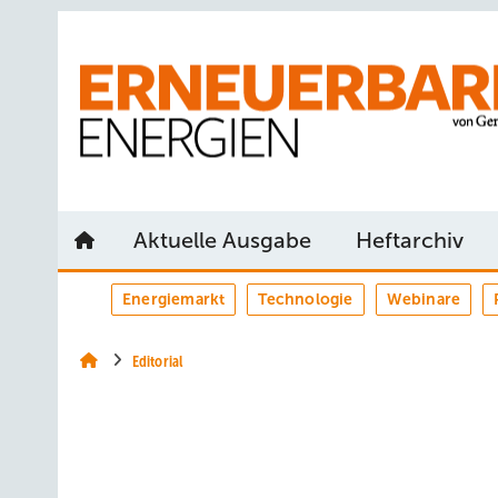
Springe
Springe
Springe
auf
auf
auf
Hauptinhalt
Hauptmenü
SiteSearch
Aktuelle Ausgabe
Heftarchiv
Energiemarkt
Technologie
Webinare
Editorial