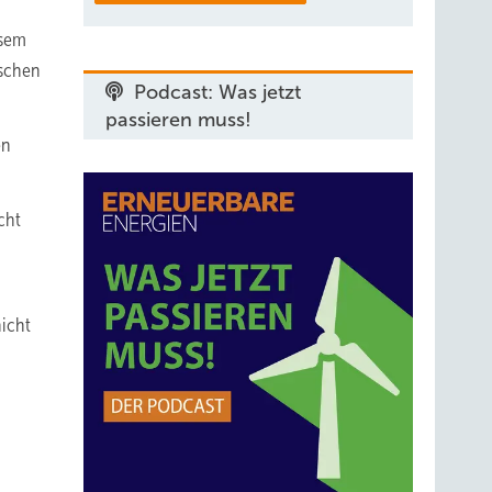
esem
nschen
Podcast: Was jetzt
passieren muss!
en
cht
nicht