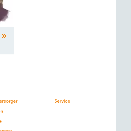
n
ersorger
Service
en
e