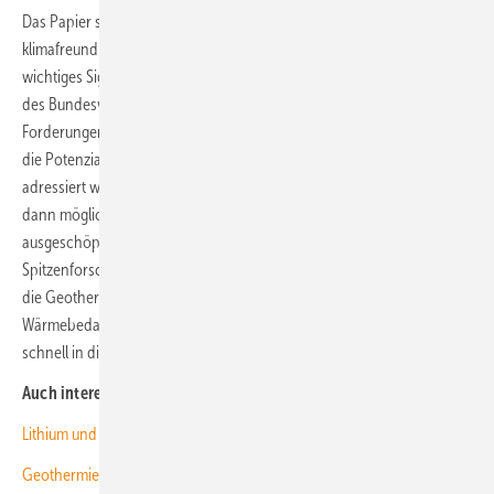
Das Papier sei „ein richtiger Schritt in Richtung einer
klimafreundlichen und zuverlässigen Wärmeversorgung und ein
wichtiges Signal für die Branche“, lobte Helge-Uve Braun, Präsident
des Bundesverband Geothermie (BVG). Es greife wichtige
Forderungen der Branche audf. Zugleich mahnte er jedoch, dass auch
die Potenziale der Oberflächennahen Geothermie ausreichend
adressiert werden müssen, da „eine erfolgreiche Wärmewende nur
dann möglich sein wird, wenn alle geothermischen Potenziale
ausgeschöpft werden.“ Mehrere aktuelle Studien deutscher
Spitzenforschungsinstitute seien zu dem Ergebnis gekommen, dass
die Geothermie das Potenzial hat, einen Großteil des deutschen
Wärmebedarfs zu decken. Der angeschobene Prozess müsse nun
schnell in die Umsetzung kommen. (kw)
Auch interessant:
Lithium und Geothermie: Was geht in Deutschland?
Geothermie: Explorationsrisiko senken