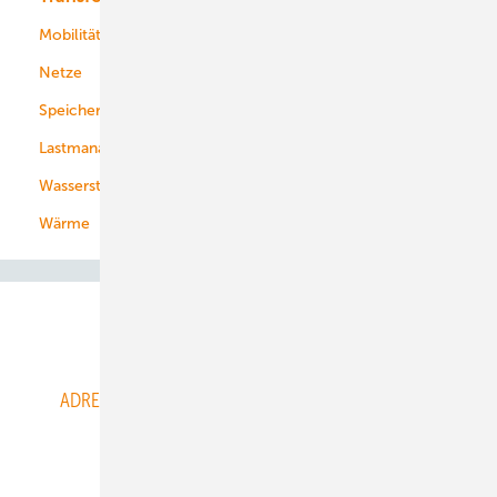
Mobilität
Kommunen
Netze
Stadtwerke
Speicher
Energiekonzerne
Lastmanagement
Wasserstoff
Wärme
Abo- & Leserservice
ADRESSBUCH der WIND- und SOLARENERGIE
AGB
Alle Inhalte chronologisch
Anmelden