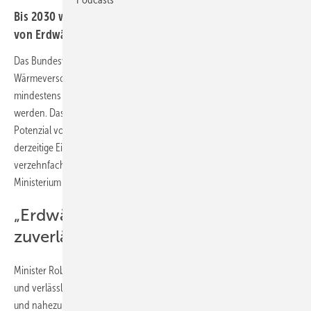
Bis 2030 will Wirtschaftsminister Habeck die Einspeisung
von Erdwärme in Wärmenetze verzehnfachen.
Das Bundeswirtschaftsministerium will einen Turbo bei der
Wärmeversorgung über Geothermie zünden: Bis 2030 sollen
mindestens 100 zusätzliche geothermische Projekte angestoßen
werden. Das Ziel: Bis zu diesem Zeitpunkt ein geothermisches
Potenzial von 10 TWh so weit wie möglich zu erschließen und die
derzeitige Einspeisung in Wärmenetze aus dieser Quelle damit zu
verzehnfachen. Ein entsprechendes
Eckpunktepapier
hat das
Ministerium jetzt vorgelegt.
„Erdwärme ganzjährig und
zuverlässig“
Minister Robert Habeck betonte: „Die Erdwärme steht uns ganzjährig
und verlässlich zur Verfügung, sie ist wetterunabhängig, krisensicher
und nahezu unerschöpflich. Darum ist es richtig, die Nutzung der