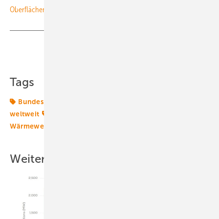
Oberflächennahe Erdwärme könnte die Wärme dekarbonisieren
Teilen
Link kopieren
Tags
Bundespolitik
Energiemarkt
Energiemärkte
weltweit
Fernwärmenetz
Geothermie
Wärmewende
Weitere Inhalte