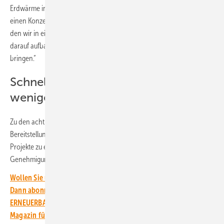
Erdwärme in Deutschland weiter voranzubringen. Wir haben daher
einen Konzeptvorschlag mit acht konkreten Maßnahmen entwickelt,
den wir in einem ersten Schritt zur Konsultation stellen wollen, um
darauf aufbauend konkrete Geothermieprojekte an den Start zu
bringen.“
Schnellere Genehmigungen und
weniger Risiko
Zu den acht Maßnahmen zählen unter anderem eine systematische
Bereitstellung vorhandener Daten, um die Grundlage für erfolgreiche
Projekte zu ermöglichen, die Beschleunigung von
Genehmigungsverfahren und eine Abfederung des Fündigkeitsrisikos.
Wollen Sie über die Energiewende auf dem Laufenden bleiben?
Dann abonnieren Sie einfach den kostenlosen Newsletter von
ERNEUERBARE ENERGIEN – dem größten verbandsunabhängigen
Magazin für erneuerbare Energien in Deutschland!