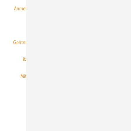
Anmeldung & Registrierung
Datenschutz
E-Paper
ERNEUERBARE ENERGIEN abonnieren
Gentner Energy Media
Gentner Verlag
Impressum
Karriere bei Gentner
Team
Mediaservice
Mitgliedschaften und Engagement
Newsletter
Privacy Manager
RSS-Feed
Veranstaltungen / Webinare
© 2026 ERNEUERBARE ENERGIEN