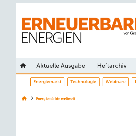
Springe
Springe
Springe
auf
auf
auf
Hauptinhalt
Hauptmenü
SiteSearch
Aktuelle Ausgabe
Heftarchiv
Energiemarkt
Technologie
Webinare
Energiemärkte weltweit