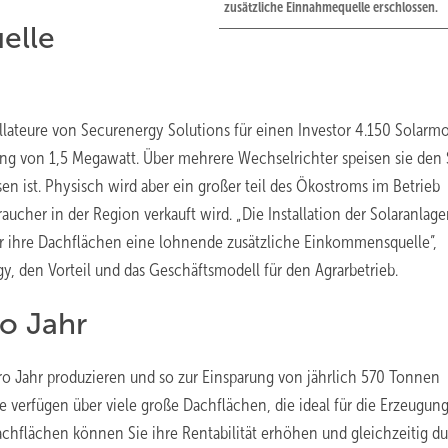
zusätzliche Einnahmequelle erschlossen.
elle
lateure von Securenergy Solutions für einen Investor 4.150 Solarm
stung von 1,5 Megawatt. Über mehrere Wechselrichter speisen sie den
en ist. Physisch wird aber ein großer teil des Ökostroms im Betrieb
aucher in der Region verkauft wird. „Die Installation der Solaranlage
ür ihre Dachflächen eine lohnende zusätzliche Einkommensquelle”,
gy, den Vorteil und das Geschäftsmodell für den Agrarbetrieb.
o Jahr
o Jahr produzieren und so zur Einsparung von jährlich 570 Tonnen
be verfügen über viele große Dachflächen, die ideal für die Erzeugun
achflächen können Sie ihre Rentabilität erhöhen und gleichzeitig d