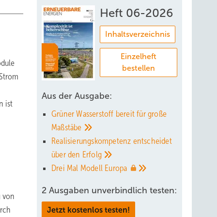
Heft 06-2026
Inhaltsverzeichnis
Einzelheft
odule
bestellen
 Strom
Aus der Ausgabe:
n ist
Grüner Wasserstoff bereit für große
Maßstäbe
Realisierungskompetenz entscheidet
über den
Erfolg
Drei Mal Modell
Europa
2 Ausgaben unverbindlich testen:
g von
urch
Jetzt kostenlos testen!