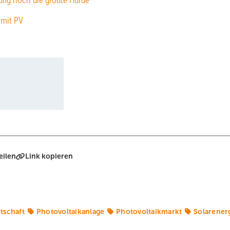
ufig noch die größte Hürde”
mit PV
eilen
Link kopieren
tschaft
Photovoltaikanlage
Photovoltaikmarkt
Solarener