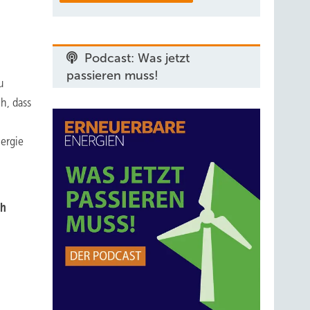
Podcast: Was jetzt
passieren muss!
u
h, dass
nergie
ch