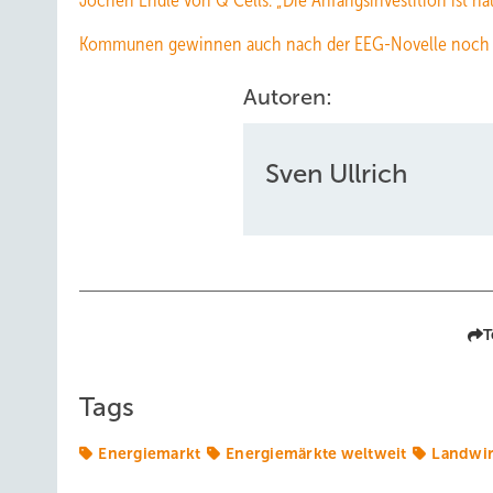
Jochen Endle von Q Cells: „Die Anfangsinvestition ist hä
Kommunen gewinnen auch nach der EEG-Novelle noch 
Autoren:
Sven Ullrich
T
Tags
Energiemarkt
Energiemärkte weltweit
Landwir