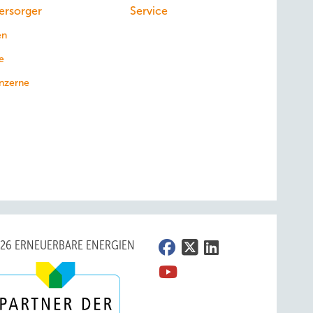
ersorger
Service
en
e
nzerne
026 ERNEUERBARE ENERGIEN