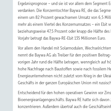
Ergebnisprognose – und sie ist vor allem dem Segment E
verdanken. Die Konzerntochter Baywa RE, die das Segmen
einem um 82 Prozent gewachsenen Umsatz von 6,5 Milli
mehr als einem Viertel des Konzernumsatzes – ein Ebit v
beziehungsweise 47,5 Prozent oder knapp die Hälfte des
Vorjahr betrugt das Baywa-RE-Ebit 135 Millionen Euro.
Vor allem den Handel mit Solarmodulen, Wechselrichtern
nennt die Baywa AG als Treiber für den positiven Beitrag
vorigen Jahr rund die Hälfte betragen, wenngleich auf h
hohe Nachfrage nach Baustoffen sowie nach fossilem Heiz
Energieunternehmen nicht zuletzt vom Krieg in der Ukra
Geschäfts in der ganzen Europäischen Union mit russis
Entscheidend für den hohen operativen Gewinn vor Zinse
Bioenergieanlagengeschäfts. Baywa RE hatte sich davon 
konzentrieren. Außerdem übertraf auch die Geschäftsein