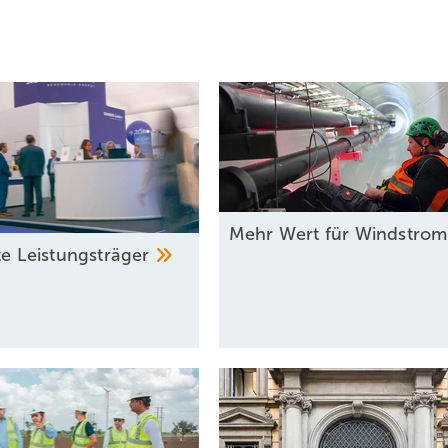
Mehr Wert für
Windstro
te
Leistun gsträger