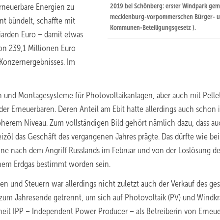
rneuerbare Energien zu
2019 bei Schönberg: erster Windpark ge
mecklenburg-vorpommerschen Bürger- 
t bündelt, schaffte mit
Kommunen-Beteiligungsgesetz ).
arden Euro – damit etwas
on 239,1 Millionen Euro
 Konzernergebnisses. Im
 und Montagesysteme für Photovoltaikanlagen, aber auch mit Pelle
 der Erneuerbaren. Deren Anteil am Ebit hatte allerdings auch schon 
öherem Niveau. Zum vollständigen Bild gehört nämlich dazu, dass au
öl das Geschäft des vergangenen Jahres prägte. Das dürfte wie bei
ine nach dem Angriff Russlands im Februar und von der Loslösung d
chem Erdgas bestimmt worden sein.
n und Steuern war allerdings nicht zuletzt auch der Verkauf des g
zum Jahresende getrennt, um sich auf Photovoltaik (PV) und Windkr
heit IPP – Independent Power Producer – als Betreiberin von Erneue