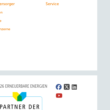
ersorger
Service
en
e
nzerne
026 ERNEUERBARE ENERGIEN