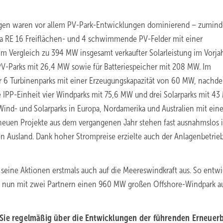
agen waren vor allem PV-Park-Entwicklungen dominierend – zumind
wa RE 16 Freiflächen- und 4 schwimmende PV-Felder mit einer
Vergleich zu 394 MW insgesamt verkaufter Solarleistung im Vorjah
PV-Parks mit 26,4 MW sowie für Batteriespeicher mit 208 MW. Im
r 6 Turbinenparks mit einer Erzeugungskapazität von 60 MW, nachd
PP-Einheit vier Windparks mit 75,6 MW und drei Solarparks mit 43
ind- und Solarparks in Europa, Nordamerika und Australien mit eine
neuen Projekte aus dem vergangenen Jahr stehen fast ausnahmslos 
n Ausland. Dank hoher Strompreise erzielte auch der Anlagenbetrieb
seine Aktionen erstmals auch auf die Meereswindkraft aus. So entwi
 nun mit zwei Partnern einen 960 MW großen Offshore-Windpark a
 Sie regelmäßig über die Entwicklungen der führenden Erneuer