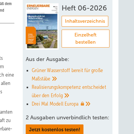
mäß dem
Heft 06-2026
und
Inhaltsverzeichnis
Einzelheft
bestellen
ts
Aus der Ausgabe:
im
Grüner Wasserstoff bereit für große
ch eine
Maßstäbe
 allen
Realisierungskompetenz entscheidet
es
über den
Erfolg
Drei Mal Modell
Europa
esamten
2 Ausgaben unverbindlich testen:
aft zu
rbare-
Jetzt kostenlos testen!