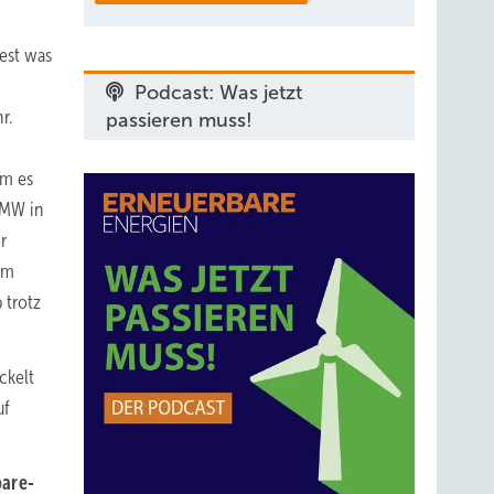
est was
Podcast: Was jetzt
r.
passieren muss!
em es
 MW in
r
im
 trotz
ckelt
uf
bare-