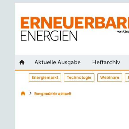
Springe
Springe
Springe
auf
auf
auf
Hauptinhalt
Hauptmenü
SiteSearch
Aktuelle Ausgabe
Heftarchiv
Energiemarkt
Technologie
Webinare
Energiemärkte weltweit