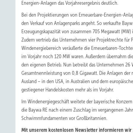
Energien-Anlagen das Vorjahresergebnis deutlich.
Bei den Projektierungen von Erneuerbare-Energien-Anl
den Verkauf von Anlagenparks angeht. So verkaufte Bay
Erzeugungskapazität von zusammen 705 Megawatt (MW) im 
Zudem vertrieb das Unternehmen vier Projektrechte für 
Windenergiebereich veräußerte die Erneuerbaren-Tochte
im Vorjahr noch 120 MW waren. Außerdem übernahm die I
den eigenen Betrieb. Nun betreibt das Unternehmen 26 W
Gesamtnennleistung von 0,8 Gigawatt. Die Anlagen der 
Ausland – in den USA, in Australien und dem europäische
gestiegener Handelskosten mehr als im Vorjahr.
Im Windenergiegeschäft weitete der bayerische Konzern 
die Baywa RE nach einem Zuschlag im vergangenen Jahr
Schwimmfundamenten vor Großbritannien.
Mit unserem kostenlosen Newsletter informieren wir