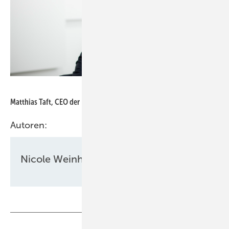
BayWa r.e.
Matthias Taft, CEO der Baywa RE AG, im Interview.
Autoren:
Nicole Weinhold