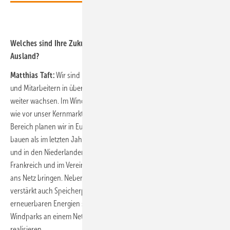
Welches sind Ihre Zukunftsmärkte und Technologien im
Ausland?
Matthias Taft:
Wir sind mittlerweile mit über 3000 Mitarbeiterinnen
und Mitarbeitern in über 28 Ländern aktiv und werden dieses Jahr
weiter wachsen. Im Wind- sowie im PV-Bereich bleibt Europa nach
wie vor unser Kernmarkt, gefolgt von Nordamerika und Asien. Im PV-
Bereich planen wir in Europa dieses Jahr das Doppelte an Leistung zu
bauen als im letzten Jahr. Die meisten Projekte werden wir in Spanien
und in den Niederlanden umsetzen. Auch in Deutschland, in Italien, in
Frankreich und im Vereinigten Königreich werden wir neue Projekte
ans Netz bringen. Neben reinen Wind- und Solarparks werden wir
verstärkt auch Speicherprojekte, Kombinationen von Speichern und
erneuerbaren Energien sowie Hybridprojekte mit Solar- und
Windparks an einem Netzanschluss, z.B. in Deutschland und in UK,
realisieren.