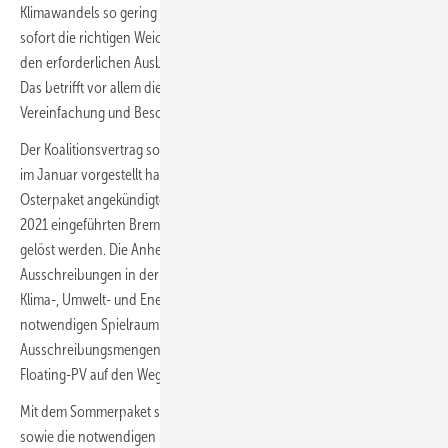
Klimawandels so gering wie möglich halten wollen, muss die Politik
sofort die richtigen Weichen stellen und Hürden abbauen, damit wir
den erforderlichen Ausbau der Erneuerbaren umgesetzt bekommen.
Das betrifft vor allem die Flächenverfügbarkeit für Projekte sowie die
Vereinfachung und Beschleunigung von Genehmigungsverfahren.
Der Koalitionsvertrag sowie das Papier, das Bundesminister Habeck
im Januar vorgestellt hat, zeigen in die richtige Richtung. Mit der als
Osterpaket angekündigten EEG-Novelle müssen nun die mit dem EEG
2021 eingeführten Bremsen für den PV-Ausbau auf Gewerbedächern
gelöst werden. Die Anhebung der Grenze für verpflichtende
Ausschreibungen in der jüngst in Kraft getretenen Novellierung der
Klima-, Umwelt- und Energiebeihilfeleitlinien der EU bieten dafür den
notwendigen Spielraum. Außerdem müssen die
Ausschreibungsmengen an die neuen Ziele angepasst und Agri- und
Floating-PV auf den Weg gebracht werden.
Mit dem Sommerpaket sollten dann das Zwei-Prozent-Flächenziel
sowie die notwendigen Maßnahmen zur Planungsbeschleunigung