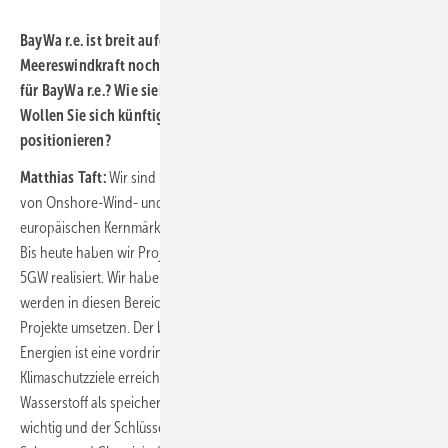
BayWa r.e. ist breit aufgestellt, und mit schwimmender
Meereswindkraft noch etwas breiter. Was bedeutet dieses Projekt
für BayWa r.e.? Wie sieht Ihre strategische Kernausrichtung aus?
Wollen Sie sich künftig stärker in der Offshore-Windkraft
positionieren?
Matthias Taft:
Wir sind bereits seit vielen Jahren als Projektentwickler
von Onshore-Wind- und Solarparks aktiv – nicht nur in unseren
europäischen Kernmärkten, sondern auch in Nordamerika und APAC.
Bis heute haben wir Projekte mit einer Leistung von insgesamt rund
5GW realisiert. Wir haben eine beachtliche Pipeline aufgebaut und
werden in diesen Bereichen weiterhin wachsen und zahlreiche
Projekte umsetzen. Der beschleunigte Ausbau der Erneuerbaren
Energien ist eine vordringliche Aufgabe, wenn wir unsere
Klimaschutzziele erreichen wollen. Ein Kernelement dabei ist grüner
Wasserstoff als speicherbarer Energieträger, der für die Industrie sehr
wichtig und der Schlüssel zur Dekarbonisierung von Sektoren wie der