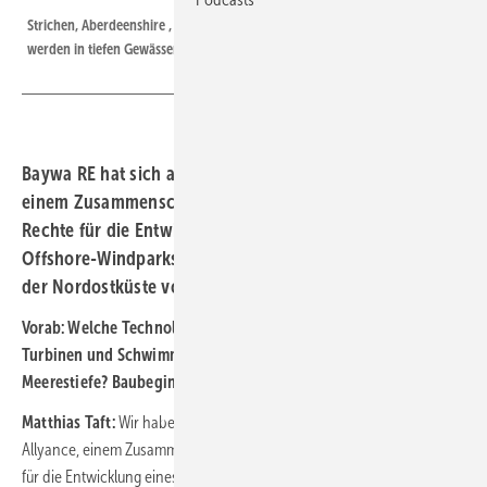
Strichen, Aberdeenshire , Schottland: Schwimmturbinen wie Hywind
werden in tiefen Gewässern künftig öfter zum Einsatz kommen.
Baywa RE hat sich als Teil von Floating Energy Allyance,
einem Zusammenschluss mit Elicio und BW Ideol, die
Rechte für die Entwicklung eines schwimmenden
Offshore-Windparks mit einer Leistung von ca. 1 GW vor
der Nordostküste von Schottland gesichert.
Vorab: Welche Technologie soll verbaut werden, welche
Turbinen und Schwimmfundamente? Welche Leistung?
Meerestiefe? Baubeginn? Prognose Kosten Megawattstunde?
Matthias Taft:
Wir haben uns im Rahmen der Floating Energy
Allyance, einem Zusammenschluss mit Elicio und BW Ideol, die Rechte
für die Entwicklung eines schwimmenden Offshore-Windparks mit