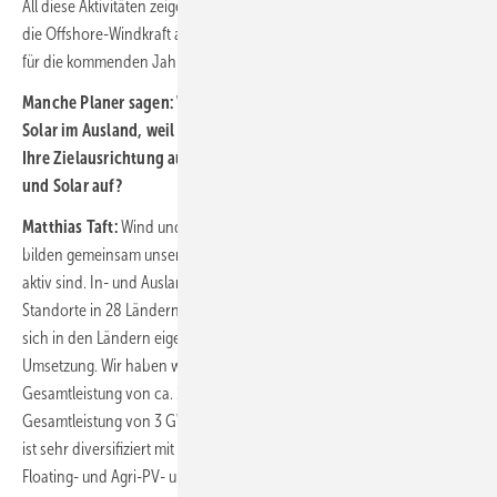
All diese Aktivitäten zeigen die Bereitschaft unseres Unternehmens, in
die Offshore-Windkraft als wichtigen Teil unserer Wachstumsstrategie
für die kommenden Jahre zu investieren.
Manche Planer sagen: Windkraft machen wir in Deutschland und
Solar im Ausland, weil Solar nicht so kompliziert ist. Wie sieht
Ihre Zielausrichtung aus? Wie teilen sich bei Ihnen derzeit Wind
und Solar auf?
Matthias Taft:
Wind und PV sind für uns gleichermaßen wichtig und
bilden gemeinsam unser Kerngeschäft in den Ländern, in denen wir
aktiv sind. In- und Ausland ist für uns dabei keine Kategorie, wir haben
Standorte in 28 Ländern und die Kolleginnen und Kollegen kümmern
sich in den Ländern eigenständig um die Projektentwicklung und
Umsetzung. Wir haben weltweit über 100 Windprojekte mit einer
Gesamtleistung von ca. 2 GW und 150 Solarprojekte mit einer
Gesamtleistung von 3 GW MW umgesetzt. Unser Entwicklungsgeschäft
ist sehr diversifiziert mit Wind Onshore, Freiflächen-PV sowie
Floating- und Agri-PV- und Wind Offshore rundet dieses Portfolio nun