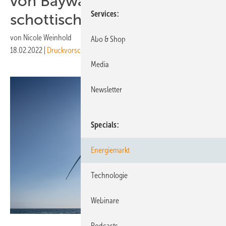
von Baywa RE vor der
Services
schottischen Küste
von
Nicole Weinhold
Abo & Shop
18.02.2022
|
Druckvorschau
Media
Newsletter
Specials
Energiemarkt
Technologie
Webinare
Michal Wachucik
Podcasts