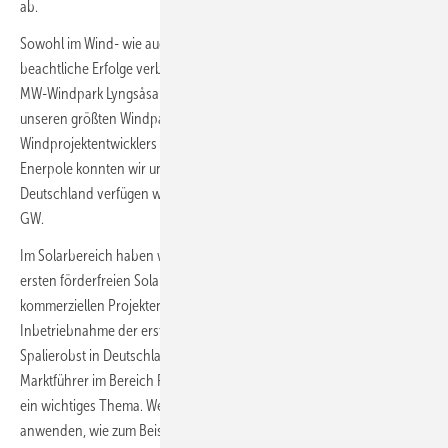
ab.
Sowohl im Wind- wie auch im Solarbereich konnten wir letztes Jahr
beachtliche Erfolge verbuchen. So haben wir im September den 94,6-
MW-Windpark Lyngsåsa in Südschweden in Betrieb genommen,
unseren größten Windpark in Europa. Mit dem Erwerb des deutschen
Windprojektentwicklers NWind und des französischen Unternehmens
Enerpole konnten wir unsere Pipeline weiter ausbauen. In
Deutschland verfügen wir nun über eine Wind-Pipeline von knapp 2,5
GW.
Im Solarbereich haben wir mit dem 64,6-MW-Witnica-Projekt den
ersten förderfreien Solarpark in Polen realisiert. Wir sind mit unseren
kommerziellen Projekten in den Niederlanden und der
Inbetriebnahme der ersten Agri-PV-Forschungsanlage für Äpfel und
Spalierobst in Deutschland Vorreiter bei der Agri-PV und in Europa
Marktführer im Bereich Floating-PV. Sie sehen, Innovation ist für uns
ein wichtiges Thema. Wenn wir vorhandene Technologien innovativ
anwenden, wie zum Beispiel bei Agri- und Floating-PV, können wir