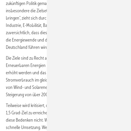
zukünftigen Politik gemacht. Das Thema Klimaschutz und
insbesondere die Zielsetzung, "Deutschland auf den 1,5-Grad-Pfad zu
bringen", zieht sich durch alle relevanten Politikfelder wie Energie,
Industrie, E-Mobilität, Bau und Landwirtschaft. Wir sind sehr
zuversichtlich, dass dies zu dem so dringend notwendigen Schub für
die Energiewende und den Ausbau der Erneuerbaren Energien in
Deutschland führen wird.
Die Ziele sind zu Recht ambitioniert. Bis 2030 soll der Anteil der
Erneuerbaren Energien im Strombereich von derzeit 40-50 % auf 80 %
erhöht werden und das bei einem deutlich steigenden
Stromverbrauch im gleichen Zeitraum. Dies erfordert einen Ausbau
von Wind- und Solarenergie auf 320 GW bis 350 GW bis 2030 – eine
Steigerung von über 200 GW im Vergleich zu heute.
Teilweise wird kritisiert, dass dies noch immer nicht ausreicht, um das
1,5 Grad-Ziel zu erreichen. Was den Energiebereich betrifft, teilen wir
diese Bedenken nicht. Was wir jetzt aber dringend brauchen, ist die
schnelle Umsetzung. Wenn wir die katastrophalen Auswirkungen des