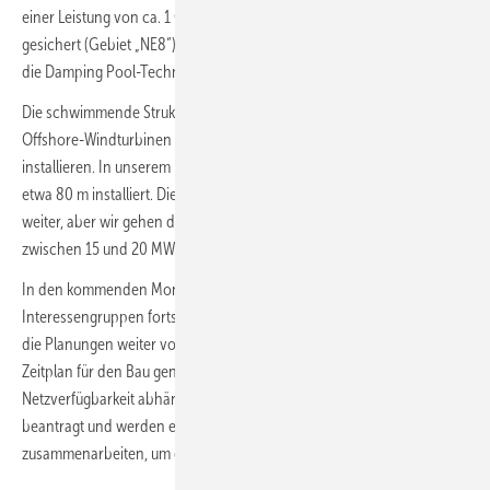
einer Leistung von ca. 1 GW vor der Nordostküste von Schottland
gesichert (Gebiet „NE8“). Bei diesem Floating-Offshore-Projekt wird
die Damping Pool-Technologie von BW Ideol zum Einsatz kommen.
Die schwimmende Struktur ist mit allen heutigen und zukünftigen
Offshore-Windturbinen kompatibel und lässt sich einfach am Kai
installieren. In unserem Projekt wird diese in einer Wassertiefe von
etwa 80 m installiert. Die Anlagentechnologie entwickelt sich ständig
weiter, aber wir gehen davon aus, dass Anlagen mit einer Leistung
zwischen 15 und 20 MW eingesetzt werden.
In den kommenden Monaten werden wir den Dialog mit den
Interessengruppen fortsetzen, die Umweltstudien abschließen und
die Planungen weiter vorantreiben. Im Moment ist es schwierig, den
Zeitplan für den Bau genau zu bestimmen, da dieser stark von der
Netzverfügbarkeit abhängt. Wir haben den Netzanschluss bereits
beantragt und werden eng mit dem Übertragungsnetzbetreiber
zusammenarbeiten, um dieses Projekt zu realisieren.