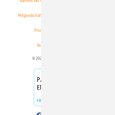
Karriere bei Gentner
Team
Mediaservice
Mitgliedschaften und Engagement
Newsletter
Privacy Manager
RSS-Feed
Veranstaltungen / Webinare
© 2026 ERNEUERBARE ENERGIEN