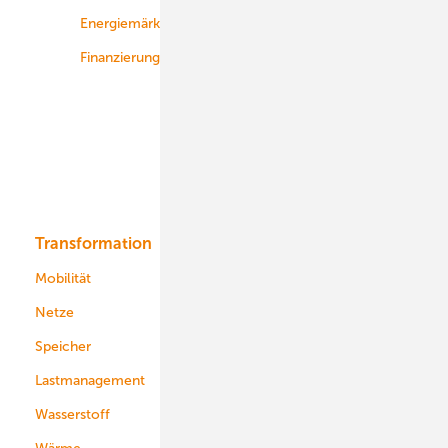
Energiemärkte weltweit
Logistik
Finanzierung
Betrieb
Onshore-Wind
Offshore-Wind
Solar
Bioenergie
Transformation
Energieversorger
Service
Mobilität
Kommunen
Netze
Stadtwerke
Speicher
Energiekonzerne
Lastmanagement
Wasserstoff