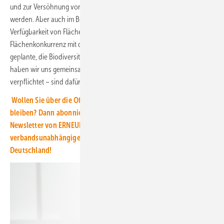
und zur Versöhnung von Artenschutz und Windkraftausbau umgesetzt
werden. Aber auch im Bereich der Freiflächen-Solarparks muss die
Verfügbarkeit von Flächen signifikant erhöht und die gefühlte
Flächenkonkurrenz mit der Landwirtschaft gelöst werden. Gut
geplante, die Biodiversität fördernde Solarparks – zu diesem Standard
haben wir uns gemeinsam mit zahlreichen Wettbewerbern
verpflichtet – sind dafür ein wichtiges Element.
Wollen Sie über die Offshore-Windenergie auf dem Laufenden
bleiben? Dann abonnieren Sie einfach den kostenlosen
Newsletter von ERNEUERBARE ENERGIEN – dem größten
verbandsunabhängigen Magazin für erneuerbare Energien in
Deutschland!