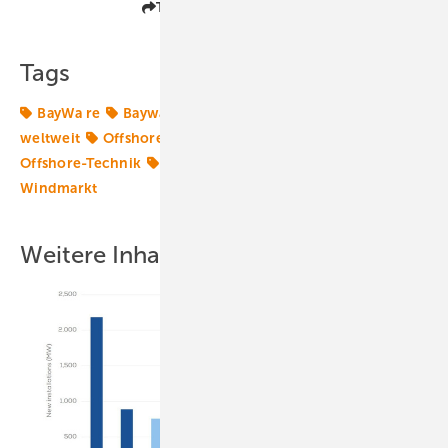
Teilen
Link kopieren
Tags
BayWa re
Baywa r
Energiemarkt
Energiemärkte
weltweit
Offshore-Finanzierung
Offshore-Markt
Offshore-Technik
Schwimmende Windturbine
Windmarkt
Weitere Inhalte