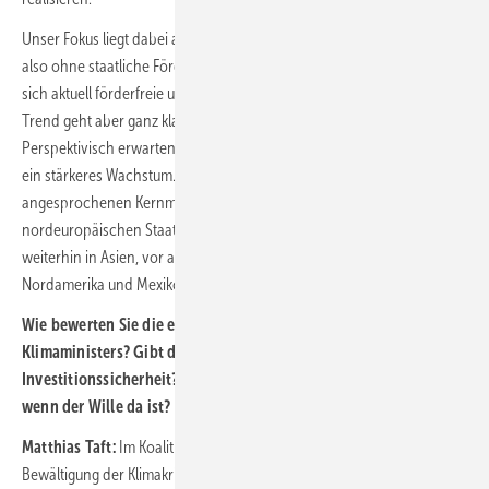
Unser Fokus liegt dabei auf der Realisierung von Projekten über PPAs,
also ohne staatliche Förderinstrumente. In unserer Pipeline halten
sich aktuell förderfreie und geförderte Projekte noch die Waage, der
Trend geht aber ganz klar in Richtung förderfreie Projekte.
Perspektivisch erwarten wir auch in den osteuropäischen Ländern
ein stärkeres Wachstum. Im Windbereich rücken neben den zuvor
angesprochenen Kernmärkten Länder wie Südafrika und die
nordeuropäischen Staaten weiter in den Fokus. Wir sind auch
weiterhin in Asien, vor allem Südkorea und Vietnam aktiv, sowie in
Nordamerika und Mexiko.
Wie bewerten Sie die ersten Ansätze der Ampel und des
Klimaministers? Gibt die positive Stimmung der Branche
Investitionssicherheit? Oder sind die Hürden zu hoch, selbst
wenn der Wille da ist?
Matthias Taft:
Im Koalitionsvertrag haben SPD, Grüne und FPD die
Bewältigung der Klimakrise wie erhofft zur zentralen Säule ihrer