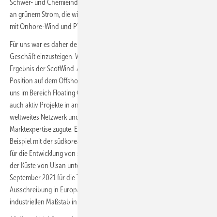
Schwer- und Chemieindustrie werden wird. Die gewaltigen Mengen
an grünem Strom, die wir hierfür benötigen, werden sich nicht allein
mit Onhore-Wind und PV beschaffen lassen.
Für uns war es daher der nächste logische Schritt, ins Offshore-Wind-
Geschäft einzusteigen. Wir freuen uns nun besonders über das
Ergebnis der ScotWind-Ausschreibung, da dieser Erfolg unsere
Position auf dem Offshore-Markt stärkt und einen wichtigen Schritt für
uns im Bereich Floating Offshore darstellt. Gleichzeitig verfolgen wir
auch aktiv Projekte in anderen Ländern. Hier kommen uns unser
weltweites Netzwerk und unsere Teams vor Ort mit lokaler
Marktexpertise zugute. Ende November 2021 hat BayWa r.e. zum
Beispiel mit der südkoreanischen Stadt Ulsan eine Absichtserklärung
für die Entwicklung von schwimmenden Offshore-Windprojekten vor
der Küste von Ulsan unterzeichnet. Darüber hinaus haben wir uns im
September 2021 für die Teilnahme an der bisher größten
Ausschreibung in Europa für schwimmende Windenergieanlagen im
industriellen Maßstab in der Bretagne, Frankreich, qualifiziert.