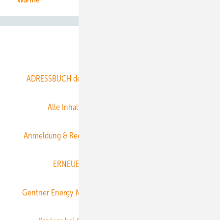
Wärme
Abo- & Leserservice
ADRESSBUCH der WIND- und SOLARENERGIE
AGB
Alle Inhalte chronologisch
Anmelden
Anmeldung & Registrierung
Datenschutz
E-Paper
ERNEUERBARE ENERGIEN abonnieren
Gentner Energy Media
Gentner Verlag
Impressum