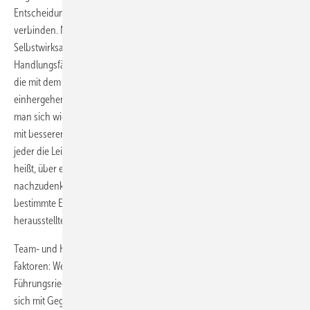
Entscheidungen zu treffen, mit persönlichen Eigenschaften
verbinden. Neben dem Selbstwertgefühl gehört dazu auch die
Selbstwirksamkeit, also das Vertrauen in die eigene
Handlungsfähigkeit. Das Eingestehen und Überwinden von Ängsten,
die mit dem Treffen von Entscheidungen von großer Tragweite
einhergehen, gehört ebenfalls dazu. Mut zu Entscheidungen kann
man sich wie einen Muskel vorstellen. Manche Menschen kommen
mit besseren Muskeln zur Welt als andere, aber grundsätzlich kann
jeder die Leistung seiner Muskeln verbessern, in dem er trainiert. Das
heißt, über eigene Entscheidungen in der Vergangenheit
nachzudenken und im Austausch mit Experten die Gründe für
bestimmte Entscheidungen, die sich später als richtig oder falsch
herausstellten, zu reflektieren.
Team- und Kommunikationsfähigkeit sind zwei weitere wichtige
Faktoren: Wer sich vor der Entscheidungsfindung mit Kollegen aus der
Führungsriege austauscht, verbreitert seine Wissensbasis und kann
sich mit Gegenargumenten auseinandersetzen. Das Gute an diesen