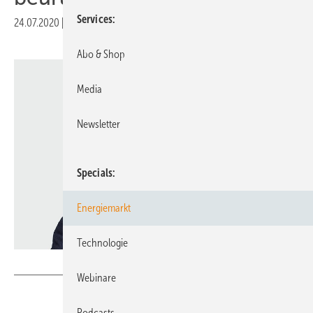
Services
24.07.2020
|
Druckvorschau
Abo & Shop
Media
Newsletter
Specials
Energiemarkt
Technologie
KAY HERSCHELMANN
Webinare
Podcasts