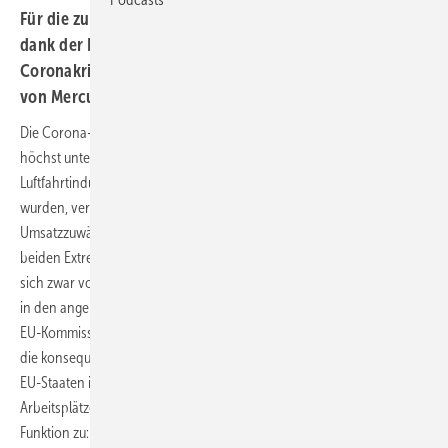
Für die zuletzt arg gebeutelte Windindustrie könnte es
dank der Konjunkturpakete zur Überwindung der
Coronakrise wieder aufwärts gehen, sagt Volker Schulz
von Mercuri Urval.
Die Corona-Pandemie trifft die verschiedenen Wirtschaftszweige in
höchst unterschiedlichem Ausmaß. Während einige Branchen wie die
Luftfahrtindustrie oder das Messewesen fast vollständig lahmgelegt
wurden, verzeichneten IT-Unternehmen und Online-Handel rasante
Umsatzzuwächse. Die Windenergiebranche liegt zwischen diesen
beiden Extremen. Reisebeschränkungen und Lieferengpässe werden
sich zwar vorübergehend in den Bilanzen bemerkbar machen, doch
in den angekündigten Konjunkturpaketen von Bundesregierung und
EU-Kommission kommt eine klare Zielsetzung zum Ausdruck: Durch
die konsequente Förderung von erneuerbaren Energien sollen die
EU-Staaten ihre selbst gesteckten Klimaschutzziele erreichen und
Arbeitsplätze sichern. Der Windkraft kommt dabei eine doppelte
Funktion zu: Neben der Stromerzeugung soll sie in großen Offshore-