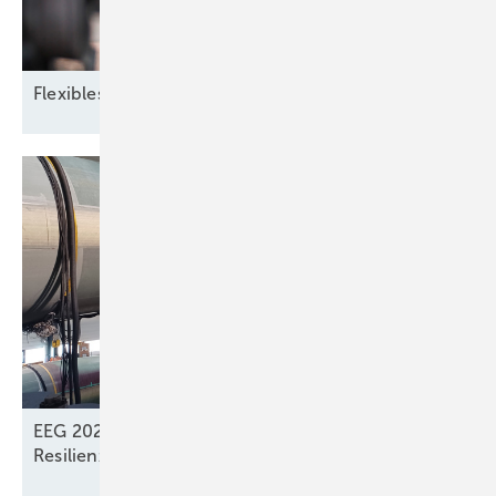
Flexibles
Zusammenspiel
EEG 2027: Dachsolarstrom verliert Wert,
Resilienzkriterien künftig für
Windkraft