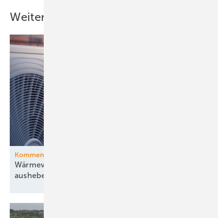
Weitere Inhalte
Kommentar
Wärmewende lässt sich nicht ersatzlos
aushebeln