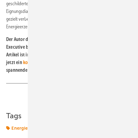
geschilderten Eigenschaften ist, dass man sie nicht nur durch
Eignungsdiagnostik ermitteln, sondern durch Coaching und Training
gezielt verbessern kann. Und anders als bei den Anlagen zur
Energieerzeugung muss man dafür nicht auf günstigen Wind warten.
Der Autor dieses Artikels, Volker Schulz, ist Director Board &
Executive bei der Unternehmensberatung Mercuri Urval. Dieser
Artikel ist in unserem Printmagazin erschienen. Holen Sie sich
jetzt ein
kostenloses Probeheft
und finden Sie dort weitere
spannende Artikel.
Teilen
Link kopieren
Tags
Energiemarkt
Energiemärkte weltweit
Windmarkt