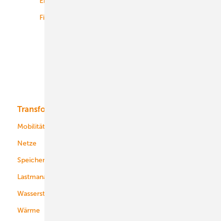
Energiemärkte weltweit
Logistik
Finanzierung
Betrieb
Onshore-Wind
Offshore-Wind
Solar
Bioenergie
Transformation
Energieversorger
Service
Mobilität
Kommunen
Netze
Stadtwerke
Speicher
Energiekonzerne
Lastmanagement
Wasserstoff
Wärme