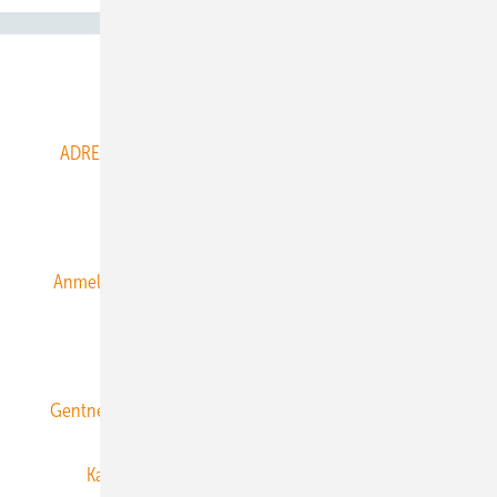
Abo- & Leserservice
ADRESSBUCH der WIND- und SOLARENERGIE
AGB
Alle Inhalte chronologisch
Anmelden
Anmeldung & Registrierung
Datenschutz
E-Paper
ERNEUERBARE ENERGIEN abonnieren
Gentner Energy Media
Gentner Verlag
Impressum
Karriere bei Gentner
Team
Mediaservice