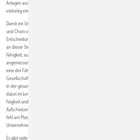
Anlagen auch zur Produktion von Wasserstoff genutzt werden, der als
vielseitig einsetzbarer Energieträger der Zukunft gilt.
Damit ein Unternehmen von den sich abzeichnenden Veränderungen
und Chancen profitieren kann, muss dessen Führungsriege mutige
Entscheidungen treffen. Das ist leichter gesagt als getan, weshalb es
an dieser Stelle lohnt, sich näher mit dem Thema zu beschäftigen. Die
Fähigkeit, auch in einer unsicheren Situation Chancen und Risiken
angemessen beurteilen zu können und Entscheidungen zu treffen, ist
eine der Führungseigenschaften schlechthin. Weil sich Technik und
Gesellschaft schneller denn je ändern, wird Mut bei Entscheidungen
in der gesamten Wirtschaft weiter an Bedeutung gewinnen. Mut stellt
dabei im besten aristotelischen Sinne eine Tugend dar, die zwischen
Feigheit und Tollkühnheit liegt. Denn die Vermeidung oder das
Aufschieben von Entscheidungen ist in Führungspositionen ebenso
fehl am Platz wie die Inkaufnahme zu großer Risiken, die den
Unternehmensbestand gefährden.
Es gibt viele wissenschaftliche Arbeiten, die die Fähigkeit, mutige