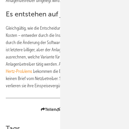
Anlagenbetreiber umgelegt wird.
Es entstehen auf jeden Fall Kosten
Gleichgültig, wie die Entscheidung ausfällt, es entstehen auf jeden Fall
Kosten – entweder durch die Installation einer Fernsteuerung oder
durch die Änderung der Softwareeinstellung am Wechselrichter. Zwar
ist letztere billiger, aber der Anlagenbetreiber sollte sich vorher
ausrechnen, welche Variante für ihn günstiger ist. Außerdem muss der
Anlagenbetreiber tätig werden. Anders als bei der Lösung des
50,2-
Hertz-Problems
bekommen die Besitzer von Solarstromgeneratoren
keinen Brief vom Netzbetreiber. Sie müssen selbst tätig werden, sonst
verlieren sie ihre Einspeisevergütung. (Sven Ullrich)
Teilen
Link kopieren
Tags