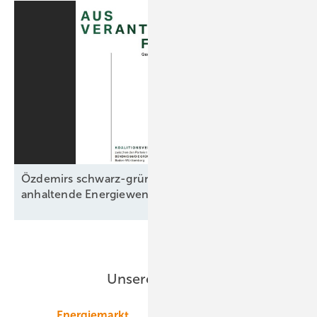
Özdemirs schwarz-grünes Bündnis beschließt
anhaltende Energiewende ohne
Fahrplan
Unsere Themen
Energiemarkt
Technologie