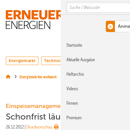
Springe
Springe
Springe
Search
auf
auf
auf
Hauptinhalt
Hauptmenü
SiteSearch
MENÜ
Startseite
Aktuelle Ausgabe
Energiemarkt
Technologie
Webinare
Podcasts
Heftarchiv
Energiemärkte weltweit
Videos
Firmen
Einspeisemanagement
Schonfrist läuft ab
Premium
26.12.2012
|
Druckvorschau