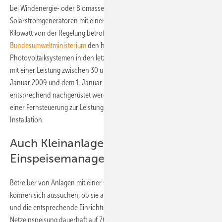
bei Windenergie- oder Biomasseanlagen, sind auch
Solarstromgeneratoren mit einer Leistung von weniger als 100
Kilowatt von der Regelung betroffen. Als Grund dafür nennt das
Bundesumweltministerium
den hohen Zubau von
Photovoltaiksystemen in den letzten Jahren. Solarstromgeneratoren
mit einer Leistung zwischen 30 und 100 Kilowatt, die zwischen dem 1.
Januar 2009 und dem 1. Januar 2012 errichtet wurden, müssen
entsprechend nachgerüstet werden. Seither ist die Ausrüstung mit
einer Fernsteuerung zur Leistungsabregelung Standard bei der
Installation.
Auch Kleinanlagen werden ins
Einspeisemanagement einbezogen
Betreiber von Anlagen mit einer Gesamtleistung bis zu 30 Kilowatt
können sich aussuchen, ob sie am Einspeisemanagement teilnehmen
und die entsprechende Einrichtung einbauen oder die
Netzeinspeisung dauerhaft auf 70 Prozent der Nennleistung der