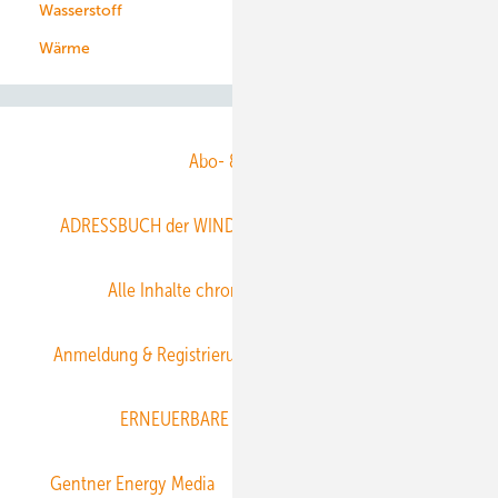
Wasserstoff
Wärme
Abo- & Leserservice
ADRESSBUCH der WIND- und SOLARENERGIE
AGB
Alle Inhalte chronologisch
Anmelden
Anmeldung & Registrierung
Datenschutz
E-Paper
ERNEUERBARE ENERGIEN abonnieren
Gentner Energy Media
Gentner Verlag
Impressum