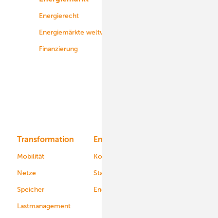
Energierecht
Planung
Energiemärkte weltweit
Logistik
Finanzierung
Betrieb
Onshore-Wind
Offshore-Wind
Solar
Bioenergie
Transformation
Energieversorger
Service
Mobilität
Kommunen
Netze
Stadtwerke
Speicher
Energiekonzerne
Lastmanagement