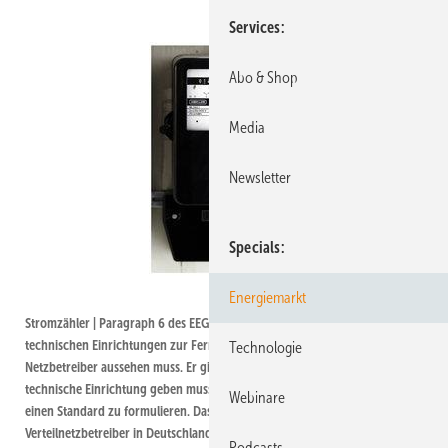
Services
Abo & Shop
Media
Newsletter
Specials
Foto: leno2010/Tom Bearwald
Energiemarkt
Stromzähler | Paragraph 6 des EEG gibt keine Auskunft darüber, wie die
technischen Einrichtungen zur Fernsteuerung der Anlage durch den
Technologie
Netzbetreiber aussehen muss. Er gibt nur vor, dass es eine solche
technische Einrichtung geben muss. Damit versäumt es der Gesetzgeber,
Webinare
einen Standard zu formulieren. Das Egebnis ist, dass jeder der mehr als 900
Verteilnetzbetreiber in Deutschland eine eigene Regelung entwickelt hat,
Podcasts