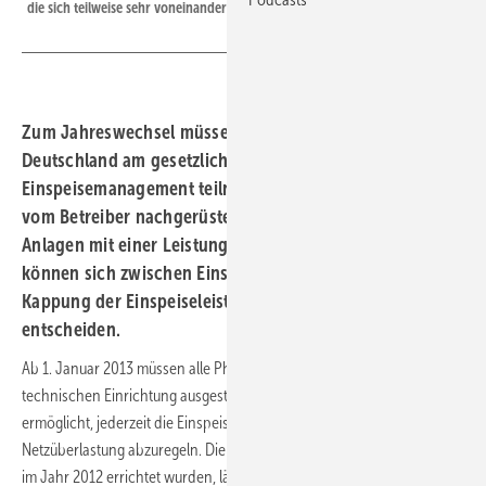
die sich teilweise sehr voneinander unterscheiden.
Zum Jahreswechsel müssen alle Photovoltaikanlagen in
Deutschland am gesetzlich vorgeschriebenen
Einspeisemanagement teilnehmen. Die Systeme müssen
vom Betreiber nachgerüstet werden. Betreiber von
Anlagen mit einer Leistung von weniger als 30 Kilowatt
können sich zwischen Einspeisemanagement und
Kappung der Einspeiseleistung auf 70 Prozent
entscheiden.
Ab 1. Januar 2013 müssen alle Photovoltaikanlagen mit einer
technischen Einrichtung ausgestattet sein, die es dem Netzbetreiber
ermöglicht, jederzeit die Einspeiseleistung einzelner Anlagen bei
Netzüberlastung abzuregeln. Die bisherige Schonfrist für Anlagen, die
im Jahr 2012 errichtet wurden, läuft in wenigen Tagen aus. Anders als