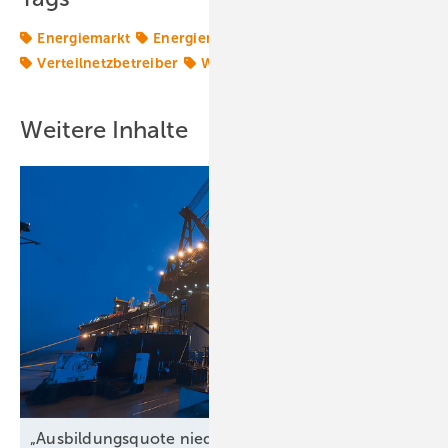
Energiemarkt
Energiemärkte weltweit
Solarstrom
Verteilnetzbetreiber
Windmarkt
Weitere Inhalte
„Ausbildungsquote niedriger als der