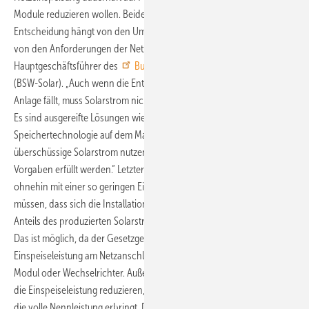
Module reduzieren wollen. Beide Varianten haben ihren Reiz. „Die
Entscheidung hängt von den Umständen im Einzelfall ab, zum Beispiel
von den Anforderungen der Netzbetreiber", erklärt Carsten Körnig,
Hauptgeschäftsführer des
Bundesverbandes Solarwirtschaft
(BSW-Solar). „Auch wenn die Entscheidung auf die Kappung der
Anlage fällt, muss Solarstrom nicht zwangsläufig ungenutzt verpuffen.
Es sind ausgereifte Lösungen wie intelligente Steuertechnik und
Speichertechnologie auf dem Markt, mit denen sich der
überschüssige Solarstrom nutzen lässt und zugleich die gesetzlichen
Vorgaben erfüllt werden.“ Letzteres gilt vor allem für neue Anlagen, die
ohnehin mit einer so geringen Einspeisevergütung zurechtkommen
müssen, dass sich die Installation nur noch über den Verbrauch eines
Anteils des produzierten Solarstroms im eigenen Gebäude rechnet.
Das ist möglich, da der Gesetzgeber die Reduzierung der
Einspeiseleistung am Netzanschlusspunkt vorsieht und nicht am
Modul oder Wechselrichter. Außerdem rechnet es sich für Betreiber
die Einspeiseleistung reduzieren, wenn deren Anlage sowieso nicht
die volle Nennleistung erbringt. Das gilt für ungünstig verschattete