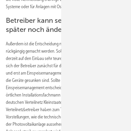
Systeme oder für Anlagen mit Ost- oder Westausrichtung.
Betreiber kann seine Entscheidung
später noch ändern
Außerdem ist die Entscheidung nicht endgültig. Sie kann jederzeit
rückgängig gemacht werden. Sollte der Netzbetreiber zum Beispiel
derzeit auf den Einbau sehr teurer Fernabschaltgeräte bestehen, kann
sich der Betreiber zunächst für die Leistungsreduzierung entscheiden
und erst am Einspeisemanagement teilnehmen, wenn die Kosten für
die Geräte gesunken sind. Sollte sich der Betreiber für das
Einspeisemanagement entscheiden, rät der BSW-Solar, sich an den
örtlichen Installationsfachmann zu wenden. Schließlich herrscht im
deutschen Verteilnetz Kleinstaaterei. Die mehr als 900
Verteilnetzbetreiber haben zum Teil sehr unterschiedliche
Vorstellungen, wie die technischen Ausrüstungen zur Fernsteuerung
der Photovoltaikanlage aussehen soll und wie die Ausrüstung auf die