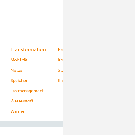
Onshore-Wind
Offshore-Wind
Solar
Bioenergie
Transformation
Energieversorger
Service
Mobilität
Kommunen
Netze
Stadtwerke
Speicher
Energiekonzerne
Lastmanagement
Wasserstoff
Wärme