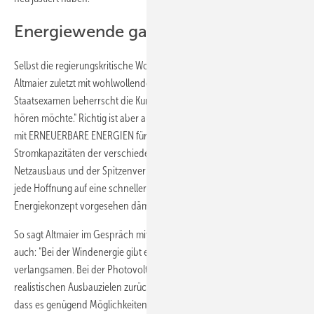
Energiewende ganz nach Plan
Selbst die regierungskritische Wochenzeitung Der Freitag schrieb zu
Altmaier zuletzt mit wohlwollendem Unterton:: "Der Jurist mit
Staatsexamen beherrscht die Kunst, jedem das zu vermitteln, was er
hören möchte." Richtig ist aber auch, dass Altmaier wie im Interview
mit
ERNEUERBARE ENERGIEN
für eine konsequente Abstimmungder
Stromkapazitäten der verschiedenen Erzeugungsformen, des
Netzausbaus und der Spitzenverbrauchslasten wirbt. Ebenso, wie er
jede Hoffnung auf eine schnellere Energiewende als im bisherigen
Energiekonzept vorgesehen dämpft.
So sagt Altmaier im Gespräch mit
ERNEUERBARE ENERGIEN
etwa
auch: "Bei der Windenergie gibt es derzeit keinen Anlass, etwas zu
verlangsamen. Bei der Photovoltaik dürften wir zu verträglichen und
realistischen Ausbauzielen zurückkehren müssen. Ich glaube aber,
dass es genügend Möglichkeiten gibt, die Erneuerbaren dort