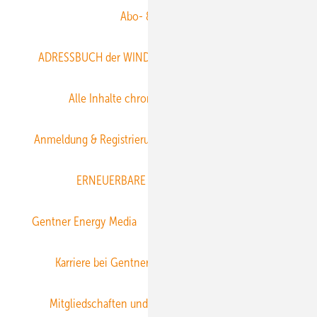
Abo- & Leserservice
ADRESSBUCH der WIND- und SOLARENERGIE
AGB
Alle Inhalte chronologisch
Anmelden
Anmeldung & Registrierung
Datenschutz
E-Paper
ERNEUERBARE ENERGIEN abonnieren
Gentner Energy Media
Gentner Verlag
Impressum
Karriere bei Gentner
Team
Mediaservice
Mitgliedschaften und Engagement
Newsletter