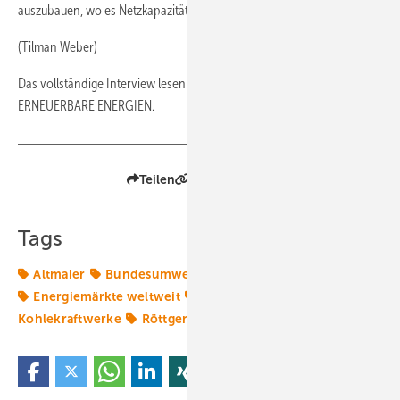
auszubauen, wo es Netzkapazitäten gibt."
(Tilman Weber)
Das vollständige Interview lesen Sie in der Augustausgabe von
ERNEUERBARE ENERGIEN.
Teilen
Link kopieren
Tags
Altmaier
Bundesumweltministerium
Energiemarkt
Energiemärkte weltweit
Kohlekraft
Kohlekraftwerke
Röttgen
Windmarkt