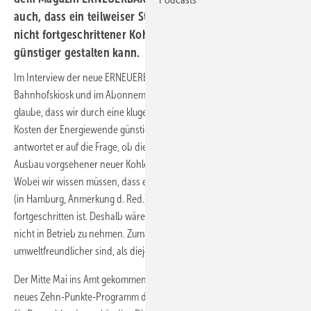
auch, dass ein teilweiser Stopp der Ausbaupläne noch
nicht fortgeschrittener Kohlemeiler die Energiewende
günstiger gestalten kann.
Im Interview der neue
ERNEUERBARE ENERGIEN
, die jetzt am
Bahnhofskiosk und im Abonnement erscheint, sagt Altmaier: "Ich
glaube, dass wir durch eine kluge Abstimmung der Kapazitäten die
Kosten der Energiewende günstiger gestalten können." Dann
antwortet er auf die Frage, ob dies auch einen teilweisen Stopp beim
Ausbau vorgsehener neuer Kohlekraftwerkskapazitäten bedeute: "Ja.
Wobei wir wissen müssen, dass es Kohlekraftwerke gibt wie Moorburg
(
in Hamburg, Anmerkung d. Red.
), wo der Ausbau schon sehr weit
fortgeschritten ist. Deshalb wäre es völlig falsch, diese Kraftwerke
nicht in Betrieb zu nehmen. Zumal sie in aller Regel wesentlich
umweltfreundlicher sind, als diejenigen Kraftwerke, die sie ersetzen."
Der Mitte Mai ins Amt gekommene Umweltminister hatte Ende Mai ein
neues Zehn-Punkte-Programm der Energiewende seines Ministeriums