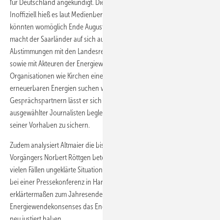
für Deutschland angekündigt. Dieses steht allerdings noch aus.
Inoffiziell hieß es laut Medienberichten zuletzt, die zehn Punkte
könnten womöglich Ende August veröffentlicht werden. Derweil
macht der Saarländer auf sich aufmerksam, weil er in zahlreichen
Abstimmungen mit den Landesregierungen, mit Ministerkollegen
sowie mit Akteuren der Energiewende und mit gesellschaftlichen
Organisationen wie Kirchen einen Konsens beim weiteren Ausbau der
erneuerbaren Energien suchen will. Auf seinen Reisen zu den
Gesprächspartnern lässt er sich regelmäßig von Gruppen
ausgewählter Journalisten begleiten, um sich mediale Unterstützung
seiner Vorhaben zu sichern.
Zudem analysiert Altmaier die bisherige Energiewende seines
Vorgängers Norbert Röttgen betont selbstkritisch: Er habe eine "in
vielen Fällen ungeklärte Situation vorgefunden", sagte er im Juli etwa
bei einer Pressekonferenz in Hannover. In "Eckpunkten" will er
erklärtermaßen zum Jahresende als Ergebnis seines dann ermittelten
Energiewendekonsenses das Energiekonzept der Bundesregierung
neu justiert haben.