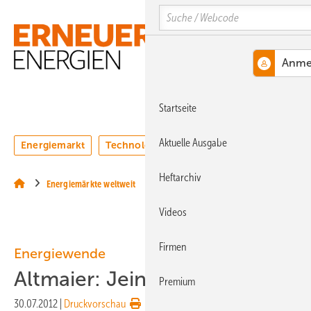
Springe
Springe
Springe
Search
auf
auf
auf
Hauptinhalt
Hauptmenü
SiteSearch
MENÜ
Startseite
Aktuelle Ausgabe
Energiemarkt
Technologie
Webinare
Podcasts
Heftarchiv
Energiemärkte weltweit
Videos
Firmen
Energiewende
Altmaier: Jein zur Kohlekraft
Premium
30.07.2012
|
Druckvorschau