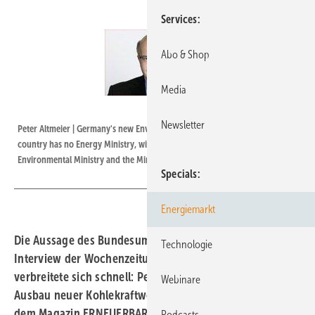
Services
Abo & Shop
Media
Source: Christian Doppelgatz / KUXMA
Newsletter
Peter Altmeier | Germany's new Environmental Minister Peter Altmeier. The
country has no Energy Ministry, with energy issues negotiated between the
Environmental Ministry and the Ministry of Industry.
Specials
Energiemarkt
Die Aussage des Bundesumweltministers aus einem
Technologie
Interview der Wochenzeitung Die Zeit von voriger Woche
verbreitete sich schnell: Peter Altmaier unterstützt den
Webinare
Ausbau neuer Kohlekraftwerke. Doch im Gespräch mit
dem Magazin ERNEUERBARE ENERGIEN sagt Altmaier
Podcasts