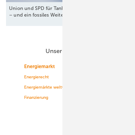
Union und SPD für Tankzuschuss und Steuererlass
– und ein fossiles
Weiter-so!
Unsere Themen
Energiemarkt
Technologie
Energierecht
Planung
Energiemärkte weltweit
Logistik
Finanzierung
Betrieb
Onshore-Wind
Offshore-Wind
Solar