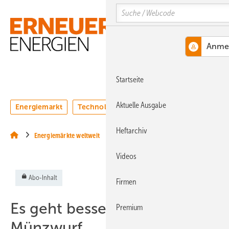
Springe
Springe
Springe
Search
auf
auf
auf
Hauptinhalt
Hauptmenü
SiteSearch
MENÜ
Startseite
Aktuelle Ausgabe
Energiemarkt
Technologie
Webinare
Podcasts
Heftarchiv
Energiemärkte weltweit
Videos
Abo-Inhalt
Firmen
Es geht besser als der
Premium
Münzwurf