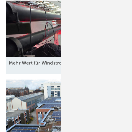
Kandidaten, einer neuen Aufgabe gewachsen zu sein. Und drittens
hängt gute Führung nicht nur von der Persönlichkeit einer
Führungskraft, sondern auch von ihrer Aufgabe ab. Ein
Krisenmanager muss entscheidungsstark und kommunikativ sein, ein
Wachstumsunternehmen benötigt einen guten Organisator, der
Strukturen und Prozesse anpassen kann.
Evidenzbasierte Bewertung
Mehr Wert für
Windstrom
Die gute Nachricht lautet, dass es sehr wohl eine evidenzbasierte
Bewertung gibt, mit der das Risiko signifikant reduziert werden kann.
Denn genau hier setzt ein gut strukturierter und mit wissenschaftlicher
Forschung abgesicherter Auswahlprozess an. Im ersten Schritt wird
analysiert, was von der gesuchten Person erwartet wird. Dafür sind
drei Fragen entscheidend: Welche Ergebnisse erwartet das
Unternehmen von seinem Geschäftsführer oder Vorstand? Wie sind
die Ausgangssituation und die Rahmenbedingungen, unter denen die
Führungskraft ihre Leistung erbringen muss? Und welche Aufgaben