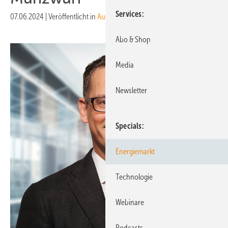
Services
07.06.2024
|
Veröffentlicht in
Ausgabe 05-2024
Abo & Shop
Media
Newsletter
Specials
Energiemarkt
Technologie
Webinare
Podcasts