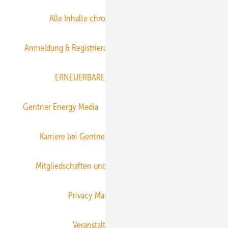
Alle Inhalte chronologisch
Anmelden
Anmeldung & Registrierung
Datenschutz
E-Paper
ERNEUERBARE ENERGIEN abonnieren
Gentner Energy Media
Gentner Verlag
Impressum
Karriere bei Gentner
Team
Mediaservice
Mitgliedschaften und Engagement
Newsletter
Privacy Manager
RSS-Feed
Veranstaltungen / Webinare