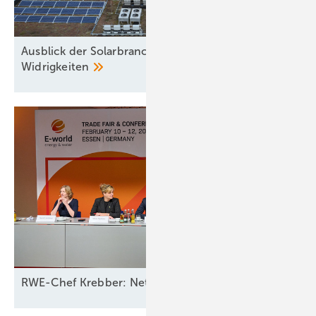
muss sie unbedingt erfolgreich erfüllen? Die Antworten darauf
ergeben ein klar definiertes Stellenprofil.
Ausblick der Solarbranche: 2026 Zubau trotz
Im zweiten Schritt werden die Kandidaten mithilfe von jahrelang
Widrigkeiten
erprobten wissenschaftlichen Assessment-Methoden dahingehend
geprüft, ob ihre Persönlichkeit, Fähigkeiten und Skills dem Stellenprofil
entsprechen. Je größer die Übereinstimmungen, desto eher wird die
Person den Anforderungen gewachsen und auf der Position
erfolgreich sein. Denn Intelligenz, Führungsstärke, Reflektiertheit und
Flexibilität mögen alles wichtige Kriterien sein, aber sie sind je nach
Aufgabenstellung in unterschiedlicher Abstufung erfolgsrelevant.
Langjährige Erfahrung zeigt, dass eine strukturiert und
wissenschaftlich fundiert durchgeführte Stellenbesetzung die
Erfolgswahrscheinlichkeit auf mehr als 90 Prozent erhöht. Wer würde
sich da noch auf den Münzwurf verlassen wollen?
RWE-Chef Krebber: Netzbetreiber sollten für Ausfall 