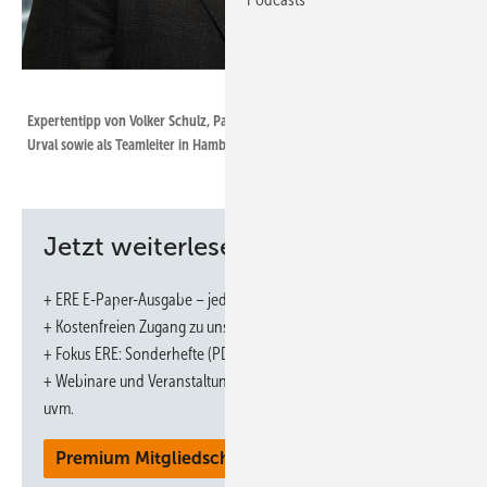
Foto: Mercuri Urval
Expertentipp von Volker Schulz, Partner & Director von Mercuri
Urval sowie als Team­leiter in Hamburg tätig
Jetzt weiterlesen und profitieren.
Gute Führungskräfte sind rar, und
Neubesetzungen sollten anhand eines klaren Stellen-
+ ERE E-Paper-Ausgabe – jeden Monat neu
und Persönlichkeitsprofils erfolgen. Diese Vorarbeit
+ Kostenfreien Zugang zu unserem Online-Archiv
lohnt sich.
+ Fokus ERE: Sonderhefte (PDF)
+ Webinare und Veranstaltungen mit Rabatten
Es ist und bleibt eine Horrorbilanz: Über alle Branchen hinweg
uvm.
betrachtet, scheitern viel zu viele neu berufene Geschäftsführer und
Vorstände. Selbst der Branchenverband der Executive-­Search-
Premium Mitgliedschaft
Beratungen geht davon aus, dass fast jeder zweite Manager nach