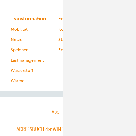
Bioenergie
Transformation
Energieversorger
Service
Mobilität
Kommunen
Netze
Stadtwerke
Speicher
Energiekonzerne
Lastmanagement
Wasserstoff
Wärme
Abo- & Leserservice
ADRESSBUCH der WIND- und SOLARENERGIE
AGB