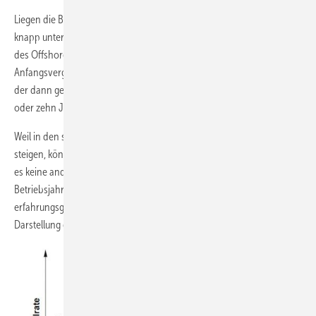
Liegen die Betriebskosten schließlich im Bereich der Einnahmen, nur
knapp unter den Einnahmen oder sogar darüber, so wird der Betrieb
des Offshore-Windparks eingestellt, sobald die Zeit der erhöhten
Anfangsvergütung vorbei ist. Und der potenzielle Wiederverkaufswert
der dann gebrauchten Windenergieanlagen ins Ausland ist nach acht
oder zehn Jahren auch noch deutlich höher als nach 20 Jahren.
Weil in den späten Betriebsjahren die Reparatur- und Wartungskosten
steigen, könnten die 3,9 Cent/kWh einfach nicht mehr genügen, falls
es keine anderen Deckungsbeiträge gibt. In den späten
Betriebsjahren steigen die Wartungs- und Reparaturkosten
erfahrungsgemäß sogar an, dies zeigt die nachfolgende vereinfachte
Darstellung einer sogenannten Badewannenkurve: