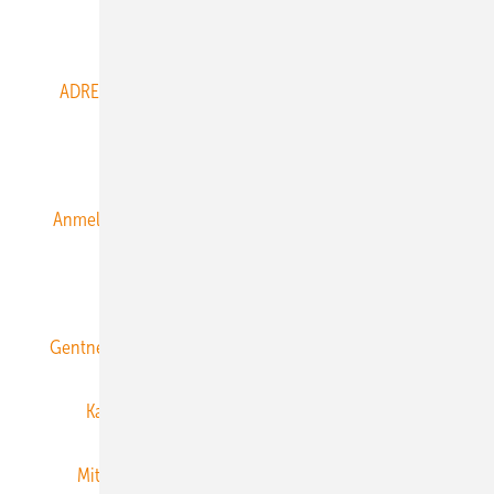
Abo- & Leserservice
ADRESSBUCH der WIND- und SOLARENERGIE
AGB
Alle Inhalte chronologisch
Anmelden
Anmeldung & Registrierung
Datenschutz
E-Paper
ERNEUERBARE ENERGIEN abonnieren
Gentner Energy Media
Gentner Verlag
Impressum
Karriere bei Gentner
Team
Mediaservice
Mitgliedschaften und Engagement
Newsletter