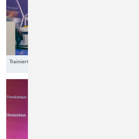
Trainierte
Leistun gsträger