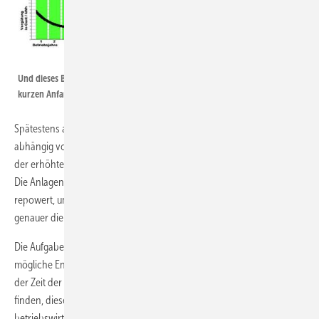
Schmagold
Und dieses Bild ergibt sich für diejenigen Offshore-Windparks mit einer
kurzen Anfangsvergütung.
Spätestens ab dem 17./18. Betriebsjahr würde Verlust gemacht,
abhängig von den jeweiligen Betriebskosten und der jeweiligen Dauer
der erhöhten Anfangsvergütung auch schon ab dem 9. Betriebsjahr.
Die Anlagen würden in diesem Fall zurückgebaut oder gegebenenfalls
repowert, um in den Genuss der dann geltenden EEG-Vergütung,
genauer die neue erhöhte Anfangsvergütung, zu kommen.
Die Aufgabe für die Politik besteht darin, sich auf eine derartige
mögliche Entwicklung des Betriebs von Offshore-Windparks nur in
der Zeit der erhöhten Anfangsvergütung einzustellen oder Wege zu
finden, diese Entwicklung so mitzugestalten, dass sie nicht nur
betriebswirtschaftlich, sondern auch volkswirtschaftlich sinnvoll ist.