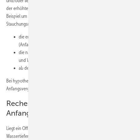
und/oder liegt in relativ tiefem Wasser, dann kann sich der Zeitraum
der erhöhten Anfangsvergütung um einige Jahre verlängern, zum
Beispiel um sechs Jahre. Wird also vom Windpark-Betreiber das
Stauchungsmodell gewählt, so erhält er in diesem Rechenbeispiel:
die ersten 8 Betriebsjahre lang 19,4 Cent/kWh
(Anfangsvergütung)
die nächsten 6 Betriebsjahre 15,4 Cent/kWh (Küstenentfernung
und Wassertiefe)
ab dem 15. Betriebsjahr 3,9 Cent/kWh
Bei hypothetischen 20 Betriebsjahren sähe dies dann bei langer
Anfangsvergütung so aus:
Rechenbeispiel: Kurze
Anfangsvergütung
Liegt ein Offshore-Windpark innerhalb der 12-Seemeilen-Zone und in
Wassertiefen unter 20 Meter, dann verlängert sich der Zeitraum der