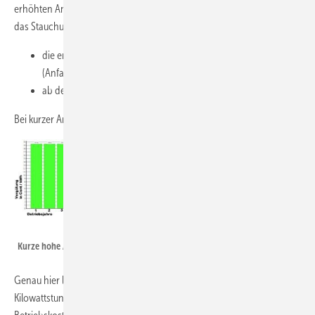
erhöhten Anfangsvergütung nicht. Wird also vom Windpark-Betreiber
das Stauchungsmodell gewählt, so erhält er in diesem Rechenbeispiel:
die ersten 8 Betriebsjahre lang 19,4 Cent/kWh
(Anfangsvergütung)
ab dem 9. Betriebsjahr 3,9 Cent/kWh
Bei kurzer Anfangsvergütung sähe dies so aus:
Schmagold
Kurze hohe Anfangsvergütung
Genau hier liegt das Problem, die Vergütung von 3,9 Cent pro
Kilowattstunde wird - wenn überhaupt - nur genügen, um die