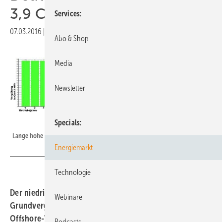
3,9 Cent
Services
07.03.2016
|
Druckvorschau
Abo & Shop
Media
Newsletter
Grafik: Schmagold
Specials
Lange hohe Anfangsvergütung.
Energiemarkt
Technologie
Der niedrige Betrag von maximal 3,9 Cent/kWh
Webinare
Grundvergütung wird kein Anreiz sein, die deutschen
Offshore-Windparks lange über die Zeit der erhöhten
Podcasts