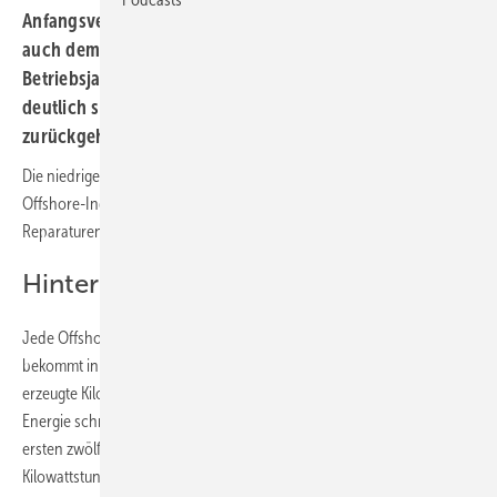
Anfangsvergütung hinaus laufen zu lassen. Dies wird
auch dem Umstand geschuldet sein, dass in den späten
Betriebsjahren die Reparatur- und Wartungskosten
deutlich steigen, die Einnahmen aber drastisch
zurückgehen.
Die niedrige Grundvergütung ist kein Anreiz für die deutsche
Offshore-Industrie, ihre Parks lange laufen zu lassen. Teure
Reparaturen an älteren Anlagen unterstützen diese Tendenz.
Hintergrund:
Jede Offshore-Windenergieanlage in deutschen Hoheitsgewässern
bekommt in den ersten Jahren eine relativ hohe Vergütung für jede
erzeugte Kilowattstunde. Das Bundesministerium für Wirtschaft und
Energie schreibt dazu: „Im Basismodell erhalten die Betreiber für die
ersten zwölf Jahre eine erhöhte Förderung von 15,4 Cent pro
Kilowattstunde (kWh). Diese Frist kann verlängert werden, wenn die