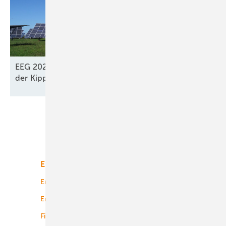
EEG 2027 und Netzpaket: Bürgerenergie steht auf
der
Kippe
Unsere Themen
Energiemarkt
Technologie
Energierecht
Planung
Energiemärkte weltweit
Logistik
Finanzierung
Betrieb