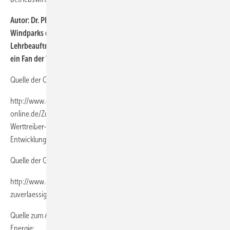
Autor: Dr. Philipp Schmagold, Projektentwickler für Onshore-
Windparks der Ebert Erneuerbare Energien-Unternehmensgruppe,
Lehrbeauftragter der FH Kiel im Bereich regenerative Energien und
ein Fan der Windenergienutzung on- und offshore
.
Quelle der Grafik Betriebskosten-Offshore:
http://www.et-energie-
online.de/Zukunftsfragen/tabid/63/NewsId/548/Betriebskosten-als-
Werttreiber-von-Windenergieanlagen--aktueller-Stand-und-
Entwicklungen.aspx
Quelle der Grafik zur sogenannten Badewannenkurve:
http://www.8p2.de/downloads/99-05-05_euwec-
zuverlaessigkeit_de_bh.pdf
Quelle zum Abschnitt des Bundesministeriums für Wirtschaft und
Energie: