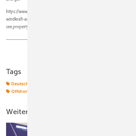
https://www.bmwi.de/BMWi/Redaktion/PDF/E/eeg-faktenblatt-
windkraft-auf-
see,property=pdf,bereich=bmwi2012,sprache=de,rwb=true.pdf
Teilen
Link kopieren
Tags
Deutschland
Energiemarkt
Energiemärkte weltweit
Offshore-Windenergie
Windmarkt
Weitere Inhalte