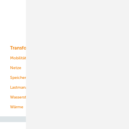
Onshore-Wind
Offshore-Wind
Solar
Bioenergie
Transformation
Energieversorger
Service
Mobilität
Kommunen
Netze
Stadtwerke
Speicher
Energiekonzerne
Lastmanagement
Wasserstoff
Wärme