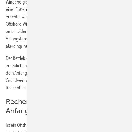
Windenergie-Anlagen in Wassertiefen von mehr als 20 Metern und in
einer Entfernung von mehr als zwölf Seemeilen von der Küste
errichtet werden. (…) Alternativ können sich die Betreiber von
Offshore-Windanlagen auch für das sogenannte Stauchungsmodell
entscheiden. Mit ihm erhalten Betreiber eine höhere
Anfangsförderung als im Basismodell (19,4 statt 15,4 Cent/kWh),
allerdings nur für einen verkürzten Zeitraum von acht Jahren.“
Der Betrieb der Offshore-Windparks während der ersten Jahre bringt
erheblich mehr Geld pro Kilowattstunde als die späteren Jahre: „Nach
dem Anfangsförderungszeitraum sinkt die Förderung auf den
Grundwert von 3,9 Cent je Kilowattstunde.“ Dazu zwei
Rechenbeispiele:
Rechenbeispiel: Lange
Anfangsvergütung
Ist ein Offshore-Windpark relativ weit von der Küste entfernt