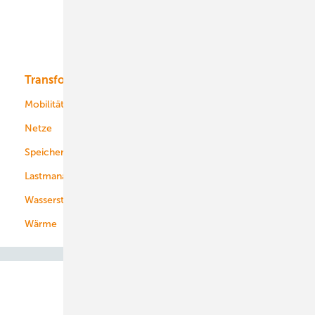
Solar
Bioenergie
Transformation
Energieversorger
Service
Mobilität
Kommunen
Netze
Stadtwerke
Speicher
Energiekonzerne
Lastmanagement
Wasserstoff
Wärme
Abo- & Leserservice