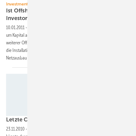
Investment
Ist Offshore-Windenergie in Deutschland für
Investoren
attraktiv?
10.01.2011
-
Laut einer KPMG-Studie sind Rentabilität und Wettbewerb
um Kapital aktuell die wesentlichen Hindernisse für Realisierung
weiterer Offshore-Windparks in Deutschland. Die fehlenden Häfen für
die Installation, viele kleinere technische Probleme und der
Netzausbau scheinen die Berater weniger zu
stören.
Foto: Enercon
Letzte
Chance?
23.11.2010
-
Japans lahmender Markt für Offshore-Windenergie