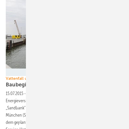
Foto: Vattenfall
Vattenfall und Stadtwerke München
Baubeginn für Offshore-Park
Sandbank
15.07.2015
-
Offshore-Woche bei Vattenfall: Der schwedische
Energieversorger vermeldete nicht nur den Baustart des Windparks
„Sandbank“ in der Nordsee gemeinsam mit den Stadtwerken
München (SWM), sondern auch die Vermarktung des Stromes aus
dem geplanten Windparks „Veja Mate“. Als Anlagenhersteller und