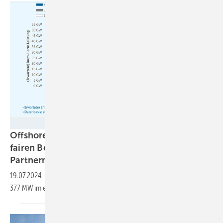
Deutsche WindGuard
Offshore-Ausbau: Wettbewerb zu beidseitig
fairen Bedingungen mit außereuropäischen
Partnern
19.07.2024
-
Ausbau der Offshore-Windenergie in Deutschland mit
377 MW im ersten Halbjahr nimmt weiter Fahrt
auf.