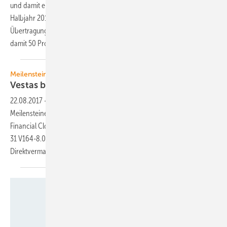
und damit einen neuen Rekord erreicht. Zum Vergleich: Im ersten
Halbjahr 2016 waren es laut Angaben des zuständigen
Übertragungsnetzbetreibers Tennet noch 5,18 Terawattstunden und
damit 50 Prozent
weniger.
Meilenstein für Offshore-Projekt
Vestas beliefert Deutsche
Bucht
22.08.2017
-
Das Offshore-Projekt Deutsche Bucht hat wichtige
Meilensteine erreicht. Kurz nachdem Besitzer Northland Power den
Financial Close verkündete, meldete Vestas den Auftragseingang über
31 V164-8.0 MW-Turbinen für den 252-MW-Windpark. Die
Direktvermarktung des Stromes soll Vattenfall
übernehmen.