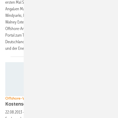
ersten Mal Strom eingespeist. Kurz danach gab Dong, nach eigenen
Angaben Marktführer im Bauen und Betreiben von Offshore-
Windparks, bekannt, in der erste Ausbauphase des britischen Projekts
Walney Extension mit 330 Megawatt (MW) Leistung die neue Vestas
Offshore-Anlage V164-8.0 MW errichten zu wollen. Über ein neues
Portal zum Thema Offshore-Wind will der Konzern zudem in
Deutschland für ein besseres Image der Windenergie auf dem Meer
und der Energiewende
sorgen.
Foto: Alpha Ventus
Offshore-Windenergie
Kostensenkungen
realistisch
22.08.2013
-
Eine aktuelle Studie zeigt erhebliche Potenziale zur