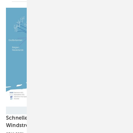
TenneT
Schneller, vermaschter Netzausbau mit dem
Windstrom-Booster