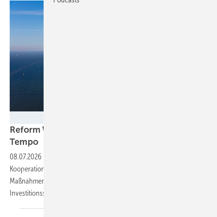
Peter Adams -stock.adobe.com
Reform Wind-auf-See-Gesetz: BDEW fordert
Tempo
08.07.2026
-
Leistungsdichte begrenzen, mehr internationale
Kooperation und CfDs: In einem Positionspapier listet der Verband
Maßnahmen auf, die für niedrigere Kosten und mehr
Investitionssicherheit sorgen sollen – und mahnt zur
Eile.