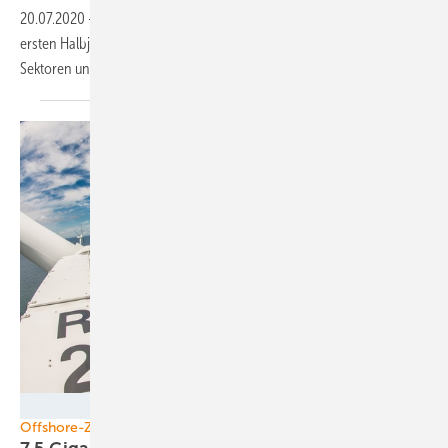
20.07.2020
-
218 Windkraftanlagen gingen On- und Offshore im
ersten Halbjahr ans Netz. Zu wenig, um genügend Strom für alle
Sektoren und für Wasserstoff zu
liefern.
www.siemens.com/press
Offshore-Zahlen 2019