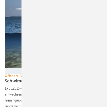
Foto: Gicon
Offshore-Windenergie
Schwimmendes Fundament soll Kosten
senken
13.05.2015
-
Die Offshore-Windenergie ist der Pionierphase
entwachsen. Jetzt geht es vor allem um eines: Kosten sparen! Die
Firmengruppe Gicon verspricht mit einem neuartigen schwimmenden
Fundament, das auch für geringe Wassertiefen geeignet ist,