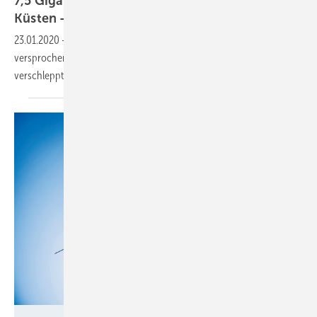
7,5 Gigawatt Windleistung vor deutschen
Küsten - aber keine Sicherheit für die
Zukunft
23.01.2020
-
Der deutsche Offshore-Markt leidet, weil die Regierung
versprochene Zusagen zu zusätzlichen Ausschreibungen
verschleppt.
Matthias_Ibeler