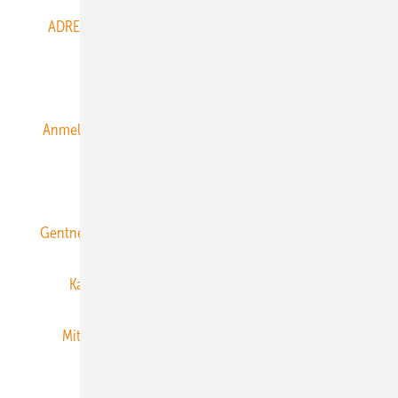
ADRESSBUCH der WIND- und SOLARENERGIE
AGB
Alle Inhalte chronologisch
Anmelden
Anmeldung & Registrierung
Datenschutz
E-Paper
ERNEUERBARE ENERGIEN abonnieren
Gentner Energy Media
Gentner Verlag
Impressum
Karriere bei Gentner
Team
Mediaservice
Mitgliedschaften und Engagement
Newsletter
Privacy Manager
RSS-Feed