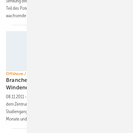
Senkung der Stromgestehungskosten von Offshore-Windenergie. Ein
Teil des Potenzials entfällt auf die Weiterentwicklung der Technik und
wachsende Erfahrungen beim Bau und bei der
Wartung.
Foto: Kim Hansen
Offshore / Studium
Branche richtet ersten Studiengang Offshore-
Windenergie
ein
08.11.2011
-
Die Windbranche in Form der Windenergie-Agentur und
dem Zentrum für Windenergieforschung For Wind richten den ersten
Studiengang Offshore-Windenergie ein. Das Studium dauert neun
Monate und ist
berufsbegleitend.