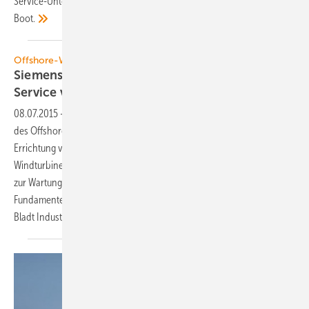
Service-Unternehmen ist bei beiden Projekten die Siemens AG mit im
Boot.
Offshore-Windenergie
Siemens erhält Zuschlag für Anlagen und
Service von Veja
Mate
08.07.2015
-
Mit der endgültigen Investitionsentscheidung zum Bau
des Offshore Windparks Veja Mate hat Siemens den Zuschlag zur
Errichtung von 67 seiner direkt angetriebenen 6-Megawatt-
Windturbinen erhalten. Teil des Vertrags ist auch eine Vereinbarung
zur Wartung und Instandhaltung über 15 Jahre. Die Monopile-
Fundamente liefert das deutsch-dänische Joint Venture der Firmen
Bladt Industries A/S und EEW Special Pipe Constructions
GmbH.