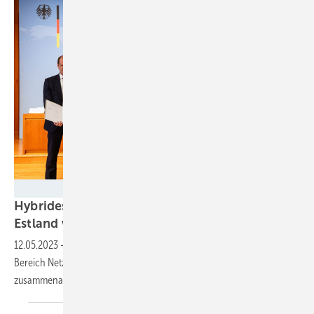
50Hertz / Katrin Heller
Hybrides Seekabel soll Deutschland und
Estland
verbinden
12.05.2023
-
Die baltischen Staaten und Deutschland wollen im
Bereich Netzausbau und Offshore-Windenergie enger
zusammenarbeiten.