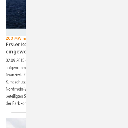
Foto: Trianel Adwen Jan Oelker
200 MW neu am Netz
Erster kommunaler Offshore-Windpark offiziell
eingeweiht
02.09.2015
-
Am 1. September hat er offiziell seinen Betrieb
aufgenommen: der Windpark Trianel Borkum 1, der erste kommunal
finanzierte Offshore-Windpark. Johannes Remmel, Minister für
Klimaschutz, Umwelt, Landwirtschaft, Natur- und Verbraucherschutz in
Nordrhein-Westfalen, gab gemeinsam mit Trianel und den 33
beteiligten Stadtwerken Grünes Licht für den Start. Seit Mitte Juli ist
der Park komplett am Netz und lief bis August im
Probebetrieb.