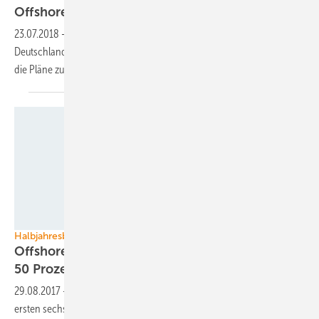
Offshore-Ausbau läuft – aber
langsam
23.07.2018
-
Der Ausbau der Offshore-Windenergie läuft in
Deutschland nach Plan. Doch namhaften Branchenvertretern sind
die Pläne zu
konservativ.
Foto: Tennet
Halbjahresbilanz
Offshore-Windparks steigern Einspeisung um
50
Prozent
29.08.2017
-
Die Windparks in der deutschen Nordsee haben in den
ersten sechs Monaten rund 7,7 Terawattstunden Strom eingespeist