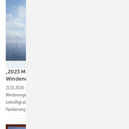
Vestas
„2023 Meilenstein für die Offshore-
Windenergie in
Europa“
21.01.2024
-
Stefan Thimm, Geschäftsführer des Bundesverbands
Windenergie Offshore, lobt signifikanten Sprung bei Meereswindkraft,
bekräftigt aber auch den Bedarf an industriepolitischer
Flankierung.