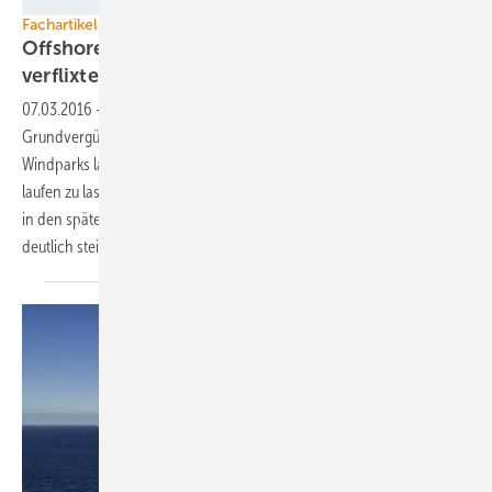
Grafik: Schmagold
Fachartikel
Offshore-Windenergie in Deutschland: Die
verflixten 3,9
Cent
07.03.2016
-
Der niedrige Betrag von maximal 3,9 Cent/kWh
Grundvergütung wird kein Anreiz sein, die deutschen Offshore-
Windparks lange über die Zeit der erhöhten Anfangsvergütung hinaus
laufen zu lassen. Dies wird auch dem Umstand geschuldet sein, dass
in den späten Betriebsjahren die Reparatur- und Wartungskosten
deutlich steigen, die Einnahmen aber drastisch
zurückgehen.