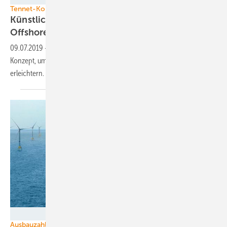
Tennet-Konsortium
Künstliche Inseln als Wasserstoffspeicher für
Offshore
09.07.2019
-
Europäisches Konsortium entwickelt Verteilkreuz-
Konzept, um Offshore-Windenergie mit Wasserstoffspeicher zu
erleichtern.
Iberdrola
Ausbauzahlen