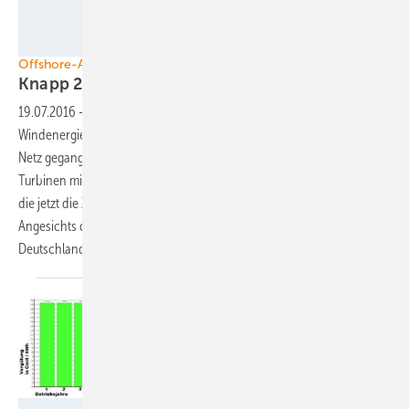
Stiftung Offshore-Windenergie
Offshore-Ausbau
Knapp 260 Megawatt neu am
Netz
19.07.2016
-
Im ersten Halbjahr 2016 sind vor deutschen Küsten 43
Windenergieanlagen mit einer Gesamtleistung von 258 MW neu ans
Netz gegangen. Insgesamt speisten zum Stichtag 30. Juni 835
Turbinen mit einer Leistung von 3.552,2 MW Strom ein. Die Branche,
die jetzt die Zahlen vorstellte, blickt aber düster in die Zukunft:
Angesichts der EEG-Novelle gerate die Offshore-Windindustrie in
Deutschland in „schwere
See“.