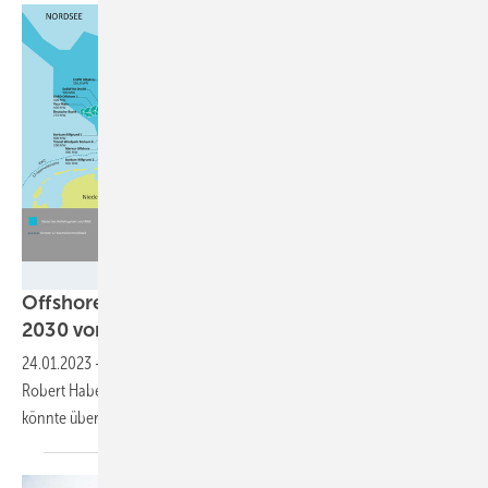
Stiftung Offshore-Windenergie
Offshore: BSH legt Flächenplan für 30 GW bis
2030
vor
24.01.2023
-
Offshore-Branche lobt wichtigen Meilenstein. Minister
Robert Habeck: „Jetzt geht es an die Umsetzung.“ Flächenziel bis 2035
könnte übertroffen
werden.