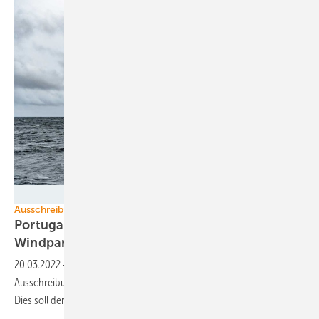
TetraSpar Demonstrator ApS
Ausschreibungen
Portugal bereitet Ausbau schwimmender
Windparks
vor
20.03.2022
-
Regierung in Lissabon will noch 2022 die erste
Ausschreibung zum Bau schwimmender Offshore-Windparks starten.
Dies soll der Umweltminister angekündigt
haben.