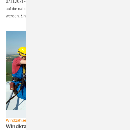
07.11.2021
-
Windenergiepotenziale in der Nordsee könnten mit Blick
auf die nationale und internationale Vernetzung zügig gehoben
werden. Ein Konzept dafür liegt nun
vor.
ENERTRAG
Windzahlen 1. Halbjahr
Windkraft-Zubau immer noch viel zu
langsam