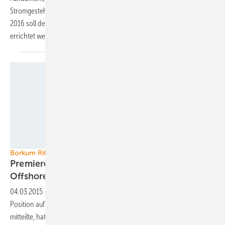
Stromgestehungskosten von unter zehn Cent pro Kilowattstunde.
2016 soll der Prototyp an der Nordostspitze des Windparks Baltic I
errichtet
werden.
Quelle: Dong Energy
Borkum Riffgrund 1 speist ein
Premiere für Dong Energy am deutschen
Offshore-Markt
04.03.2015
-
Der dänische Energieerzeuger Dong Energy festigt seine
Position auf dem europäischen Offhore-Markt. Wie das Unternehmen
mitteilte, hat der Windpark Borkum Riffgrund 1 Mitte Februar zum