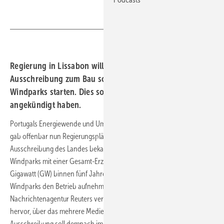
Regierung in Lissabon will noch 2022 die erste
Ausschreibung zum Bau schwimmender Offshore-
Windparks starten. Dies soll der Umweltminister
angekündigt haben.
Portugals Energiewende und Umweltminister João Matos Fernandes
gab offenbar nun Regierungspläne für eine erste Offshore-Windkraft-
Ausschreibung des Landes bekannt, die den Bau schwimmender
Windparks mit einer Gesamt-Erzeugungskapazität von drei bis vier
Gigawatt (GW) binnen fünf Jahren zum Ziel hat. Ab 2026 sollten die
Windparks den Betrieb aufnehmen. Dies geht aus einem von der
Nachrichtenagentur Reuters verbreiteten Zitat des Umweltministers
hervor, über das mehrere Medien inzwischen berichteten. Die
Ausschreibung soll demnach im Sommer stattfinden.