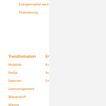
Energiemärkte weltweit
Logistik
Finanzierung
Betrieb
Onshore-Wind
Offshore-Wind
Solar
Bioenergie
Transformation
Energieversorger
Service
Mobilität
Kommunen
Netze
Stadtwerke
Speicher
Energiekonzerne
Lastmanagement
Wasserstoff
Wärme