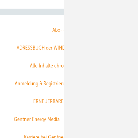
Abo- & Leserservice
ADRESSBUCH der WIND- und SOLARENERGIE
AGB
Alle Inhalte chronologisch
Anmelden
Anmeldung & Registrierung
Datenschutz
E-Paper
ERNEUERBARE ENERGIEN abonnieren
Gentner Energy Media
Gentner Verlag
Impressum
Karriere bei Gentner
Team
Mediaservice