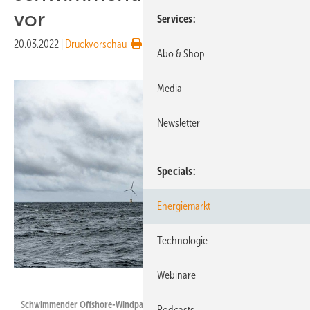
vor
Services
20.03.2022
|
Druckvorschau
Abo & Shop
Media
Newsletter
Specials
Energiemarkt
Technologie
Webinare
TetraSpar Demonstrator ApS
Schwimmender Offshore-Windpark, Technologie-Beispiel aus Norwegen
Podcasts