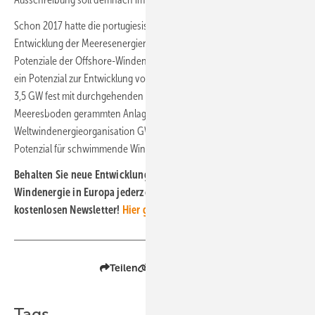
Schon 2017 hatte die portugiesische Regierung ihre Strategie zur
Entwicklung der Meeresenergienutzung erklärt, die auch die
Potenziale der Offshore-Windenergie enthalten. Dabei verwies sie auf
ein Potenzial zur Entwicklung von 40 GW schwimmender und 1,4 bis
3,5 GW fest mit durchgehenden Gründungsstrukturen in den
Meeresboden gerammten Anlagenparks. Die
Weltwindenergieorganisation GWEC schätzt das portugiesische
Potenzial für schwimmende Windparks sogar auf 131 GW.
Behalten Sie neue Entwicklungen im Bereich der Offshore-
Windenergie in Europa jederzeit im Blick - mit unserem
kostenlosen Newsletter!
Hier geht's zur Anmeldung
.
Teilen
Link kopieren
Tags