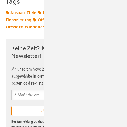
Tags
Ausbau-Ziele
BDEW
Bundespolitik
Offshore-
Finanzierung
Offshore-Markt
Offshore-Technik
Offshore-Windenergie
offshore-wind
Keine Zeit? Kein Problem mit dem ERE
Newsletter!
Mit unserem Newsletter erhalten Sie regelmäßig von uns
ausgewählte Informationen und Neuigkeiten, gebündelt und
kostenlos direkt ins Postfach.
Bei Anmeldung zu diesem Newsletter bin ich damit einverstanden, über