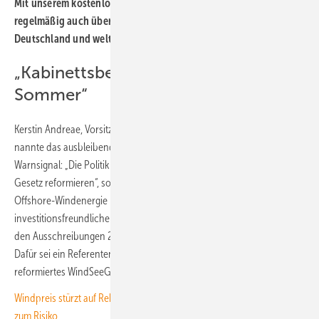
Mit unserem kostenlosen Newsletter informieren wir Sie
regelmäßig auch über die Entwicklung der Offshore-Windkraft in
Deutschland und weltweit.
Hier können Sie ihn abonnieren
.
„Kabinettsbeschluss noch im
Sommer“
Kerstin Andreae, Vorsitzende der BDEW-Hauptgeschäftsführung,
nannte das ausbleibende Interesse an den Auktionen ein klares
Warnsignal: „Die Politik muss dringend handeln und das WindSee-
Gesetz reformieren“, so Andreae. Für den weiteren Ausbau der
Offshore-Windenergie brauche es verlässliche und
investitionsfreundliche Rahmenbedingungen. „Projekte müssen in
den Ausschreibungen 2027 wieder wirtschaftlich darstellbar sein.“
Dafür sei ein Referentenentwurf und ein Kabinettsbeschluss für ein
reformiertes WindSeeG noch im Sommer erforderlich.
Windpreis stürzt auf Rekordtief – Auktionserfolg wird für Projektierer
zum Risiko