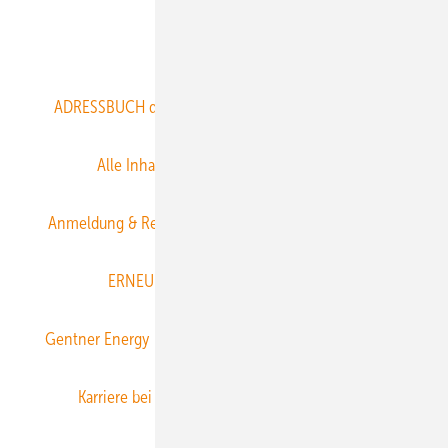
Abo- & Leserservice
ADRESSBUCH der WIND- und SOLARENERGIE
AGB
Alle Inhalte chronologisch
Anmelden
Anmeldung & Registrierung
Datenschutz
E-Paper
ERNEUERBARE ENERGIEN abonnieren
Gentner Energy Media
Gentner Verlag
Impressum
Karriere bei Gentner
Team
Mediaservice