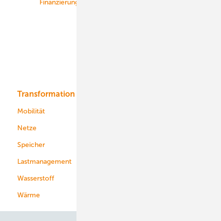
Finanzierung
Betrieb
Onshore-Wind
Offshore-Wind
Solar
Bioenergie
Transformation
Energieversorger
Service
Mobilität
Kommunen
Netze
Stadtwerke
Speicher
Energiekonzerne
Lastmanagement
Wasserstoff
Wärme