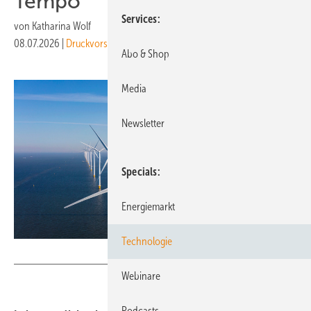
Tempo
Services
von
Katharina Wolf
08.07.2026
|
Druckvorschau
Abo & Shop
Media
Newsletter
Specials
Energiemarkt
Technologie
Peter Adams -stock.adobe.com
Webinare
Podcasts