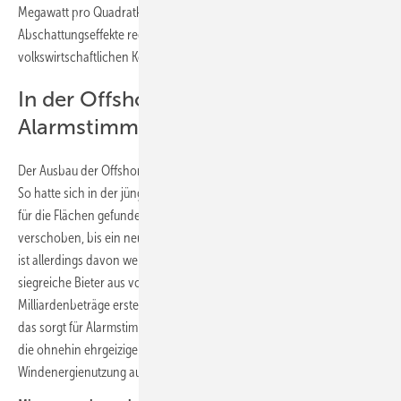
Megawatt pro Quadratkilometer zu begrenzen. So könnten
Abschattungseffekte reduziert, die Stromerträge erhöht und die
volkswirtschaftlichen Kosten des Offshore-Ausbaus gesenkt werden.
In der Offshore-Branche herrscht
Alarmstimmung
Der Ausbau der Offshore-Windenergie stockt derzeit in Deutschland.
So hatte sich in der jüngsten Ausschreibungsrunde 2025 kein Bieter
für die Flächen gefunden. Die kommende Runde wurde danach
verschoben, bis ein neues Ausschreibungsdesign gefunden ist. Noch
ist allerdings davon wenig zu hören. Unterdessen versuchen offenbar
siegreiche Bieter aus vorangegangenen Auktionsrunden, ihre für
Milliardenbeträge ersteigerten Baurechte wieder zurückzugeben. All
das sorgt für Alarmstimmung in der Offshore-Branche und gefährdet
die ohnehin ehrgeizigen Ziele für den Ausbau der
Windenergienutzung auf See.