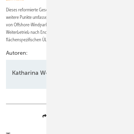
Dieses reformierte Gesetz soll nach Auffassung des BDEW noch
weitere Punkte umfassen, darunter eine Ausweitung der Betriebsdauer
von Offshore-Windparks von 25 auf 35 Jahre, Regelungen für den
Weiterbetrieb nach Ende der Förderung sowie Festlegungen zu einer
flächenspezifischen Überbauung der Netzanschlüsse.
Autoren:
Katharina Wolf
Teilen
Link kopieren