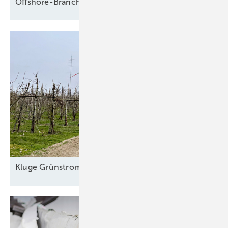
Offshore-Branche fürchtet Fadenriss und plädiert für 
Kl uge
Grünstromautomaten