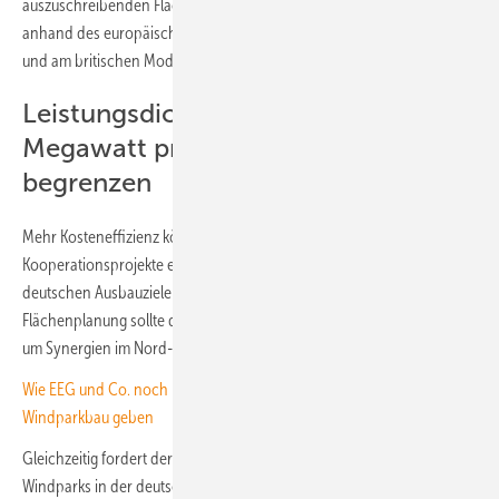
auszuschreibenden Flächen. Die Indexierung solle mindestens
anhand des europäischen Verbraucherpreisindexes HICP eingeführt
und am britischen Modell ausgerichtet werden.
Leistungsdichte auf sieben
Megawatt pro Quadratkilometer
begrenzen
Mehr Kosteneffizienz könnte durch grenzüberschreitende Offshore-
Kooperationsprojekte erreicht werden, die dann anteilig auf die
deutschen Ausbauziele angerechnet werden sollten, so der BDEW. Die
Flächenplanung sollte daher stärker europäisch ausgerichtet werden,
um Synergien im Nord- und Ostseeraum besser zu nutzen.
Wie EEG und Co. noch rechtzeitig die richtigen Signale für den
Windparkbau geben
Gleichzeitig fordert der Verband, die Leistungsdichte neuer Offshore-
Windparks in der deutschen Nordsee auf in der Regel maximal sieben