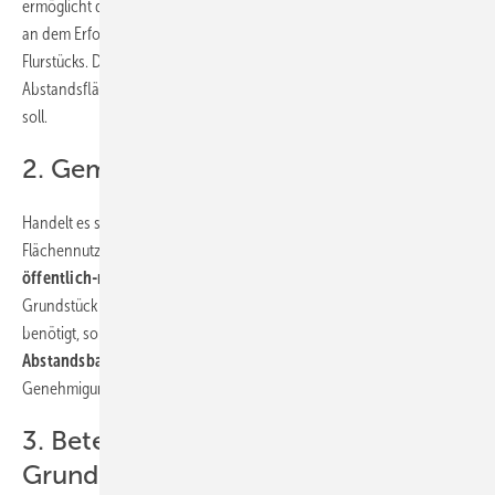
ermöglicht dem Eigentümer hingegen sowohl eine finanzielle Teilhabe
an dem Erfolg des Windparks als auch die weitere Nutzung des
Flurstücks. Das gilt insbesondere, wenn das Grundstück nur als
Abstandsfläche oder für die Verlegung von Kabeln verwendet werden
soll.
2. Gemeinde als Partner sehen
Handelt es sich um eine Gemeinde, kommt neben einem
Flächennutzungsvertrag in Form eines Pachtvertrags auch eine
öffentlich-rechtliche Vereinbarung
in Betracht. Wird ein
Grundstück lediglich als
Abstandsfläche
für eine Windenergieanlage
benötigt, so kann unter Umständen die
Eintragung einer
Abstandsbaulast in das Baulastenverzeichnis
durch die
Genehmigungsbehörde ausreichen.
3. Beteiligung der
Grundstückeigentümer als Chance