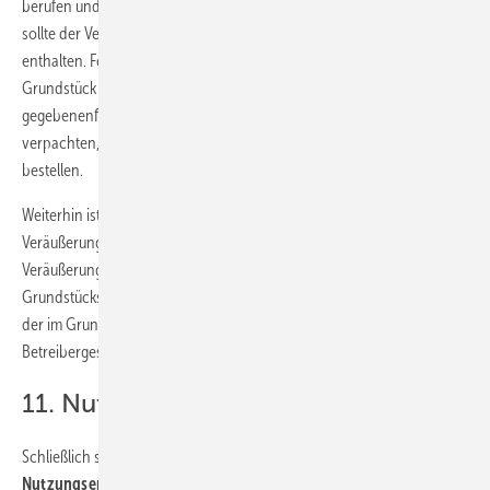
berufen und mit der Zwangsversteigerung der Anlagen drohen kann,
sollte der Vertrag einen
Verzicht auf das Verpächterpfandrecht
enthalten. Ferner sollte sich der Eigentümer verpflichten, das
Grundstück nicht ohne Zustimmung der Betreibergesellschaft (und
gegebenenfalls auch der finanzierenden Bank) an einen Dritten zu
verpachten, eine Baulast einzutragen oder eine Dienstbarkeit zu
bestellen.
Weiterhin ist es unerlässlich, dass sich der Eigentümer bei
Veräußerung des Grundstücks zur Aufnahme einer so genannten
Veräußerungsklausel verpflichtet. Diese besagt, dass der Erwerber des
Grundstücks
in alle Verpflichtungen aus dem Pachtvertrag
sowie
der im Grundbuch eingetragenen dinglichen Rechte gegenüber der
Betreibergesellschaft eintritt.
11. Nutzungsentgelt für Verpächter
Schließlich sollte der Vertrag eine ausgewogene Regelung zum
Nutzungsentgelt
enthalten. Hier sind unterschiedliche