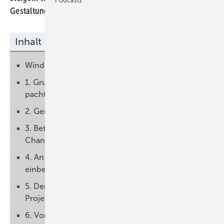
Gestaltung eines Pachtvertrags zu berücksichtigen gilt.
Inhalt
Windparks brauchen Platz und Infrastruktur
1. Grundstücke für Windpark kaufen oder
pachten?
2. Gemeinde als Partner sehen
3. Beteiligung der Grundstückeigentümer als
Chance
4. An "Puffer" denken und Nachbargrundstücke
einbeziehen
5. Der Inhalt des Pachtvertrags muss zum
Projekt und den Beteiligten passen!
6. Vorsicht bei privaten