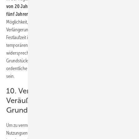
von 20 Jahren mit einer zweimaligen Verlängerungsoption von
fünf Jahren
geschlossen. Dies gibt beiden Vertragspartnern die
Möglichkeit, den Vertrag zum Ende der 20 Jahre beziehungsweise der
Verlängerung zu kündigen. Von der Vereinbarung einer längeren
Festlaufzeit ist
grundsätzlich abzuraten
, da dies der lediglich
temporären Verbindung der Anlagen mit dem Grundstück
widersprechen und einen Eigentumsübergang auf den
Grundstückseigentümer nach sich ziehen kann. Zudem muss die
ordentliche Kündigung für die Laufzeit des Vertrags ausgeschlossen
sein.
10. Verpächterpfandrecht und
Veräußerung des gepachteten
Grundstücks
Um zu vermeiden, dass sich der Eigentümer bei einem Streit über das
Nutzungsentgelt auf sein
Verpächterpfandrecht gemäß § 592 BGB