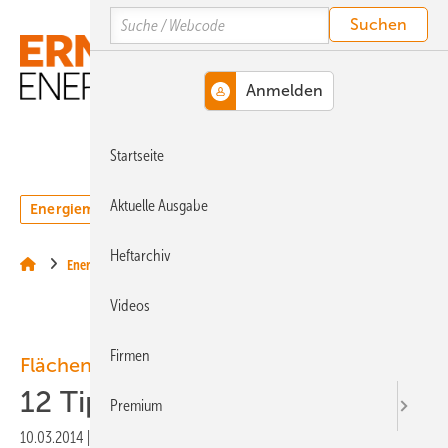
Springe
Springe
Springe
Search
auf
auf
auf
Hauptinhalt
Hauptmenü
SiteSearch
MENÜ
Startseite
Aktuelle Ausgabe
Energiemarkt
Technologie
Webinare
Podcasts
Heftarchiv
Energiemärkte weltweit
Videos
Firmen
Flächen für die Windkraft finden
12 Tipps zu Pachtverträgen
Premium
10.03.2014
|
Druckvorschau