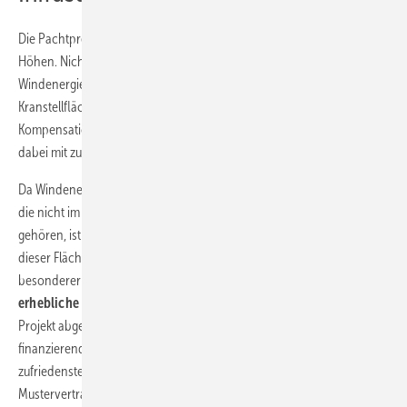
Die Pachtpreise für Gelände steigen zum Teil in abenteuerliche
Höhen. Nichtsdestotrotz werden für die Errichtung von
Windenergieanlagen, erforderliche Stromleitungen, Zuwegungen,
Kranstellflächen, Abstandsflächen, Trafostationen und
Kompensationsanlagen reichlich Flächen benötigt. Der Bedarf steigt
dabei mit zunehmender Größe des Windparks.
Da Windenergieanlagen vielfach auf Grundstücken errichtet werden,
die nicht im Eigentum des Betreibers stehen, sondern einem Dritten
gehören, ist die
langfristige rechtliche Absicherung
der Nutzung
dieser Flächen bei der Planung und Errichtung von Windparks von
besonderer Bedeutung. Bei der Gestaltung dieser Verträge bestehen
erhebliche Spielräume
. Werden diese zielgerichtet auf das jeweilige
Projekt abgestimmt, entstehen sachgerechte Verträge, die auch eine
finanzierende Bank oder den Erwerber eines Windparks
zufriedenstellen. Der Teufel steckt dabei wie so oft im Detail. Ein
Mustervertrag wird deshalb nur sehr selten für den Einzelfall