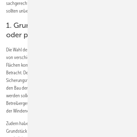
sachgerechte Regelungen beinhalten. Die
folgenden zwölf Aspekte
sollten unbedingt vor Vertragsabschluss berücksichtigt werden:
1. Grundstücke für Windpark kaufen
oder pachten?
Die Wahl des geeigneten Vertrags zur Grundstückssicherung hängt
von verschiedenen Faktoren ab. Für die Sicherung der zu nutzenden
Flächen kommen bei privaten Eigentümern der Kauf oder die Pacht in
Betracht. Der
Grundstückskauf
eignet sich jedoch nur bedingt als
Sicherungsmittel. Er kommt zum Beispiel dann in Betracht, wenn für
den Bau der Windenergieanlagen nur wenige Flurstücke genutzt
werden sollen. Zu bedenken ist bei einem Kauf jedoch, dass die
Betreibergesellschaft das Grundstück nach Beendigung des Betriebs
der Windenergieanlage im Regelfall wieder veräußern muss.
Zudem haben die Eigentümer häufig kein Interesse, sich von ihrem
Grundstück dauerhaft zu trennen. Die
Verpachtung
der Flächen