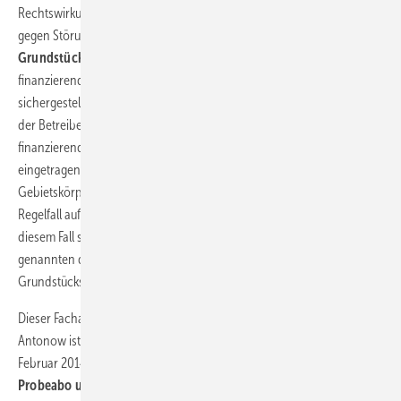
Rechtswirkung gegenüber jedermann und schützt den Berechtigten
gegen Störungen in seinen Befugnissen,
als wäre er Eigentümer des
Grundstücks
. Soll eine Übernahme des Windparks durch die
finanzierende Bank oder eines von dieser benannten Dritten
sichergestellt werden, müssen neben einer Dienstbarkeit zugunsten
der Betreibergesellschaft auch eine Dienstbarkeit zugunsten der
finanzierenden Bank und eine Vormerkung für den Dritten
eingetragen werden. Gehört ein Grundstück hingegen einer
Gebietskörperschaft wie zum Beispiel einer Gemeinde kann im
Regelfall auf die dingliche Sicherung zunächst verzichtet werden. In
diesem Fall sollte jedoch vertraglich vereinbart werden, dass die
genannten dinglichen Rechte im Fall der Veräußerung des
Grundstücks in das Grundbuch eingetragen werden müssen.
Dieser Fachartikel der Rechtsanwälte Martin Veltrup und Katrin
Antonow ist in der Printausgabe von ERNEUERBARE ENERGIEN von
Februar 2014 erschienen.
Holen Sie sich jetzt ein kostenloses
Probeabo unseres Magazins.