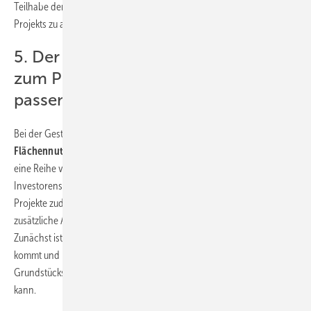
Teilhabe der einzelnen Grundstückseigentümer an dem Erfolg des
Projekts zu achten.
5. Der Inhalt des Pachtvertrags muss
zum Projekt und den Beteiligten
passen!
Bei der Gestaltung von Pachtverträgen (auch:
Flächennutzungsvertrag
oder
Gestattungsvertrag
) sind nicht nur
eine Reihe von gesetzlichen Vorgaben, sondern auch die aus
Investorensicht notwendigen Absicherungen zu beachten. Werden
Projekte zudem durch Banken fremdfinanziert, ergeben sich
zusätzliche Anforderungen an die
bankability eines Projekts
.
Zunächst ist darauf zu achten, dass der Vertrag wirksam zustande
kommt und nicht zu einem späteren Zeitpunkt durch den
Grundstückseigentümer noch widerrufen oder gekündigt werden
kann.