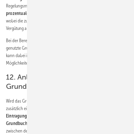
Regelungsmodelle denkbar. Angeknüpft werden kann an einen
prozentualen Anteil der durch die Anlagen erzielten Vergütung
,
wobei die zu erzielende EEG-Vergütung oder die real erzielte
Vergütung als Berechnungsgrundlage gewählt werden kann.
Bei der Berechnung von Verteilungsschlüsseln für unterschiedlich
genutzte Grundstücke (unter anderem Standort, Leitungen und Wege)
kann dabei inzwischen auf ein weites Spektrum an praxiserprobten
Möglichkeiten zurückgegriffen werden.
12. Anlagenbetreiber-Daten ins
Grundbuch aufnehmen
Wird das Grundstück nicht gekauft, sondern lediglich gepachtet, ist
zusätzlich eine
dingliche Sicherung des Grundstücks durch
Eintragung einer beschränkten persönlichen Dienstbarkeit in das
Grundbuch
notwendig. Während der Pachtvertrag lediglich Wirkung
zwischen den Vertragspartnern hat, erzeugt die dingliche Sicherung