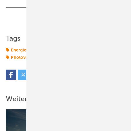
Teilen
Link kopieren
Tags
Energiemarkt
Energiemärkte weltweit
Freiflächen
Photovoltaikmarkt
Windkraftanlage
Weitere Inhalte