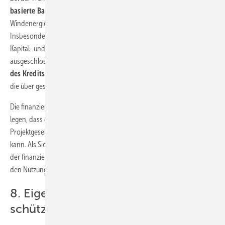
basierte Bankdarlehen
, bei denen der Kredit mit den durch die
Windenergieanlagen selbst erzielten Einnahmen getilgt wird.
Insbesondere wenn ein Rückgriff auf den Darlehensnehmer über die
Kapital- und Sacheinlagen der Projektgesellschaft hinaus
ausgeschlossen ist, würde ein
Stillstand der Anlagen zum Ausfall
des Kredits
führen. Das ist zum Beispiel bei
Bürgerwindparks
üblich,
die über geschlossene Fonds betrieben werden.
Die finanzierende Bank wird in diesen Konstellationen darauf Wert
legen, dass der Vertrag auch noch dann Bestand hat, wenn die
Projektgesellschaft die Anlage nicht mehr selbst weiter betreiben
kann. Als Sicherheit ist in diesen Fällen ein
Eintrittsrecht
zugunsten
der finanzierenden Bank oder eines von dieser benannten Dritten in
den Nutzungsvertrag aufzunehmen.
8. Eigentum an Windenergieanlagen
schützen