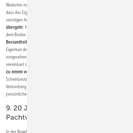
Weiterhin muss durch die Vertragsgestaltung sichergestellt werden,
dass das Eigentum an den Windenergieanlagen sowie den Kabeln und
sonstigen Anlagen
nicht an den Eigentümer des Grundstücks
übergeht
. Nach zivilrechtlichen Regeln werden Sachen, die fest mit
dem Boden verbunden sind, grundsätzlich zu
wesentlichen
Bestandteilen des Grundstücks
und fallen damit automatisch in das
Eigentum des Grundstückseigentümers. Um diese gesetzlich
vorgesehene Rechtsfolge zu vermeiden, muss im Nutzungsvertrag
vereinbart sein, dass die Windenergieanlagen
zeitlich befristet und
zu einem vorübergehenden Zweck errichtet werden
(so genannter
Scheinbestandteil). Zudem sollte hinzugefügt werden, dass die
Verbindung mit dem Grundstück in Ausübung der beschränkten
persönlichen Dienstbarkeit erfolgt (siehe hierzu unten).
9. 20 Jahre Laufzeit der
Pachtverträge
In der Regel werden Flächennutzungsverträge derzeit auf die
Dauer