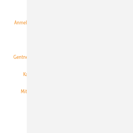
Alle Inhalte chronologisch
Anmelden
Anmeldung & Registrierung
Datenschutz
E-Paper
ERNEUERBARE ENERGIEN abonnieren
Gentner Energy Media
Gentner Verlag
Impressum
Karriere bei Gentner
Team
Mediaservice
Mitgliedschaften und Engagement
Newsletter
Privacy Manager
RSS-Feed
Veranstaltungen / Webinare