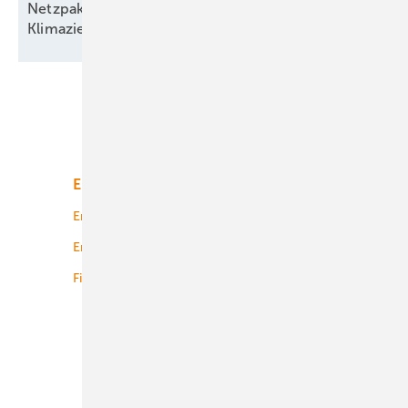
Netzpaket und EEG bremsen den Ausbau –
Klimaziele und hunderttausende Jobs
bedroht!
Unsere Themen
Energiemarkt
Technologie
Energierecht
Planung
Energiemärkte weltweit
Logistik
Finanzierung
Betrieb
Onshore-Wind
Offshore-Wind
Solar
Bioenergie