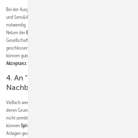
Bei der Ausgestaltung der Pachtverträge sind Verhandlungsgeschick
und Sensibilität für die Belange der Grundstückseigentümer
notwendig. Nicht selten sind diese auch
Anwohner des Windparks
.
Neben der
Beteiligung
der Grundstückseigentümer als
Gesellschafter der Projektgesellschaft, zum Beispiel als Anleger eines
geschlossenen Fonds, oder als Mitglieder einer Genossenschaft
können gute und ausgewogene Pachtverträge dazu beitragen, die
Akzeptanz
des Projekts vor Ort zu erhöhen.
4. An "Puffer" denken und
Nachbargrundstücke einbeziehen
Vielfach werden überdies mit Eigentümern Verträge geschlossen,
deren Grundstücke möglicherweise nach Abschluss der Planung
nicht unmittelbar für das Vorhaben benötigt werden. Hierdurch
können
Spielräume für die Planung
der Standorte der einzelnen
Anlagen geschaffen werden. Gleichzeitig ist jedoch auf eine gerechte