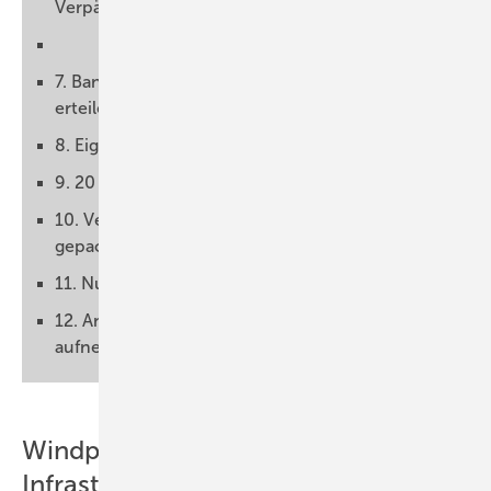
Verpächtern: Haustürwiderrufsrecht!
7. Banken als Sicherheit ein Eintrittsrecht
erteilen
8. Eigentum an Windenergieanlagen schützen
9. 20 Jahre Laufzeit der Pachtverträge
10. Verpächterpfandrecht und Veräußerung des
gepachteten Grundstücks
11. Nutzungsentgelt für Verpächter
12. Anlagenbetreiber-Daten ins Grundbuch
aufnehmen
Windparks brauchen Platz und
Infrastruktur