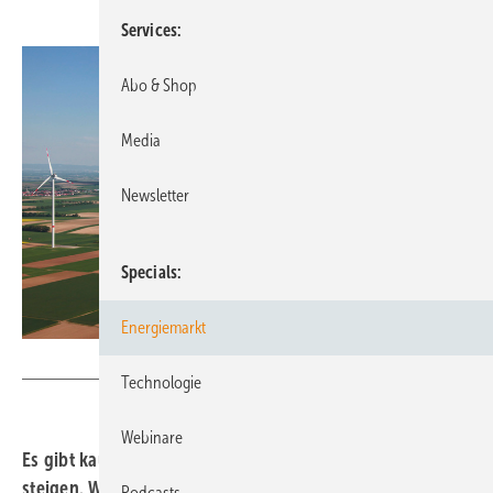
Services
Abo & Shop
Media
Newsletter
Specials
Energiemarkt
juwi
Technologie
Webinare
Es gibt kaum Flächen für die Windkraft. Pachtpreise
steigen. Welche juristischen Tricks und Tücken es bei der
Podcasts