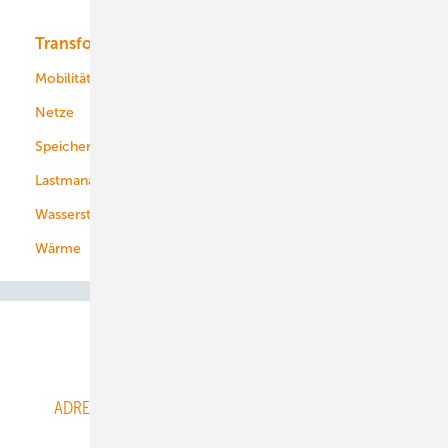
Transformation
Energieversorger
Service
Mobilität
Kommunen
Netze
Stadtwerke
Speicher
Energiekonzerne
Lastmanagement
Wasserstoff
Wärme
Abo- & Leserservice
ADRESSBUCH der WIND- und SOLARENERGIE
AGB