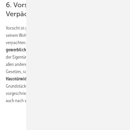
6. Vorsicht bei privaten
Verpächtern: Haustürwiderrufsrecht!
Vorsicht ist geboten, wenn der Grundstückseigentümer erstmalig an
seinem Wohnort mit dem Vorschlag konfrontiert wird, seine Fläche zu
verpachten. Ist die Verpachtung des Grundstücks
Teil der
gewerblichen oder beruflichen Tätigkeit des Eigentümers
, so gilt
der Eigentümer für den Abschluss des Vertrags als
Unternehmer
. In
allen anderen Fällen ist er aber ein
Verbraucher
im Sinne des
Gesetzes, sodass – abhängig von weiteren Voraussetzungen – ein
Haustürwiderrufsrecht
entstehen kann. Wird der
Grundstückseigentümer hierüber nicht oder nicht in der gesetzlich
vorgeschriebenen Form belehrt, kann er den Vertrag gegebenenfalls
auch nach vielen Jahren noch widerrufen.