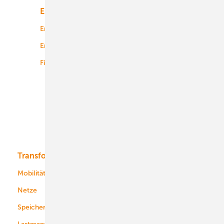
Energiemarkt
Technologie
Energierecht
Planung
Energiemärkte weltweit
Logistik
Finanzierung
Betrieb
Onshore-Wind
Offshore-Wind
Solar
Bioenergie
Transformation
Energieversorger
Service
Mobilität
Kommunen
Netze
Stadtwerke
Speicher
Energiekonzerne