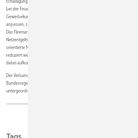
Ermäßigungstatbestand sei nicht sinnvoll. Stattdessen zielt der BNE
bei der Finanzierung auf die Netzentgelte. Industrie, Haushalts- oder
Gewerbekunden, die ihren Verbrauch an die Bedürfnisse im Netz
anpassen, sollen in Zukunft von niedrigeren Netzentgelten profitieren.
Das Flexmarktdesign des BNE sieht dafür eine Reform der
Netzentgeltsystematik vor. Die Idee: an der Anschlussleistung
orientierte Netzentgelte, die um die als flexibel gemeldete Leistung
reduziert werden sollen. Insgesamt liesse sich laut BNE das System
dabei aufkommensneutral gestalten.
Der Verband bemängelt, dass im aktuellen Grünbuch der
Bundesregierung die Flexibilisierung des Verbrauchs eine
untergeordnete Rolle spielt.
Teilen
Link kopieren
Tags