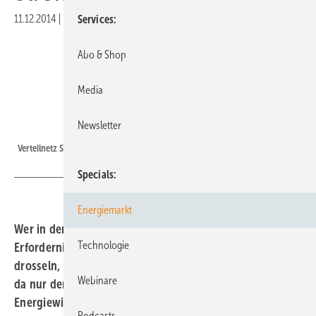
11.12.2014
|
Druckvorschau
Services
Abo & Shop
Media
Newsletter
Foto: Maschinenfabrik Rheinhausen
Verteilnetz Strommast
Specials
Energiemarkt
Wer in der Lage ist, seinen Verbrauch nach den
Technologie
Erfordernissen des Strommarkts zu steigern oder zu
drosseln, der soll davon profitieren. Smart Metering ist
Webinare
da nur der erste Schritt. Der Bundesverband Neue
Energiewirtschaft stellte gestern ein Konzept für den
Podcasts