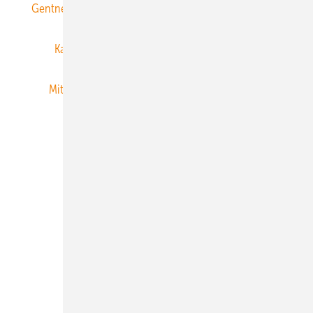
Gentner Energy Media
Gentner Verlag
Impressum
Karriere bei Gentner
Team
Mediaservice
Mitgliedschaften und Engagement
Newsletter
Privacy Manager
RSS-Feed
Veranstaltungen / Webinare
© 2026 ERNEUERBARE ENERGIEN