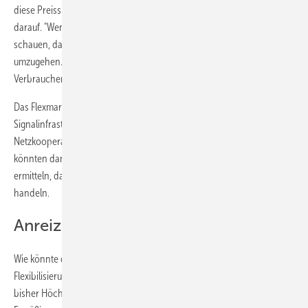
diese Preissignale reagieren - dann reagieren diese bundesweit
darauf. "Wenn Sie automatisierte Systeme haben, die auf Preissignale
schauen, dann wird man ein Instrument benötigen, um damit
umzugehen." Sonst könnte es zum Beispiel so sei, dass zu viele
Verbraucher ihren flexiblen Stromverbrauch verschieben.
Das Flexmarktmodell sieht dafür den Aufbau einer regionalen
Signalinfrastruktur für Verbraucher vor Ort vor. Dafür sollten etwa 25
Netzkooperationen deutschlandweit gegründet werden. Diese
könnten dann in ihren Regionen die entsprechenden Marktsignale
ermitteln, damit Verbraucher entsprechen dem Erzeugungsangebot
handeln.
Anreiz über Netzentgelte
Wie könnte der finanzielle Anreiz für Kunden aussehen, sich an einer
Flexibilisierung zu beteiligen? "Maßgeblich für Ermäßigungen waren
bisher Höchstlastzeit", erklärt Schnurre. Doch diese Art von massivem