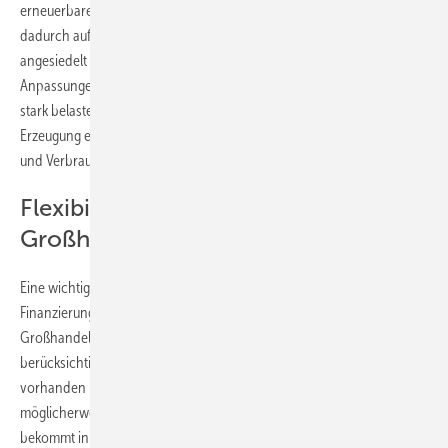
erneuerbarer Energien. In den kommenden Jahren wird vor allem
dadurch auf den niederen Spannungsebenen mehr Erzeugung
angesiedelt sein als auf den höchsten. Das ist neu und erfordert
Anpassungen. Die unteren Netzebenen sind zum Teil schon heute
stark belastet und könnten durch Anpassung des Verbrauchs auf die
Erzeugung entlastet werden. Schnurre fragt: "Wie kann man Erzeugung
und Verbrauch besser zusammenbringen?"
Flexibilisierung in den
Großhandelspreissignalen
Eine wichtige Rolle bei der Umgestaltung der Strukturen spielt das
Finanzierungsmodell. Man brauche eine Flexibilisierung in den
Großhandelspreissignalen, sagt Schnurre. "Dieses zentrale Preissignal
berücksichtigt nicht gleichermaßen jede Situation bundesweit, wie sie
vorhanden ist." Zweiter Effekt sei: Wenn Flexibilitäten angereizt wird,
möglicherweise auch durch künstliche Mechanismen, und man
bekommt in erheblichem Maße neue Lasten und Verbraucher, die auf