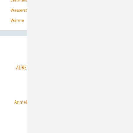
Lastmanagement
Wasserstoff
Wärme
Abo- & Leserservice
ADRESSBUCH der WIND- und SOLARENERGIE
AGB
Alle Inhalte chronologisch
Anmelden
Anmeldung & Registrierung
Datenschutz
E-Paper
ERNEUERBARE ENERGIEN abonnieren