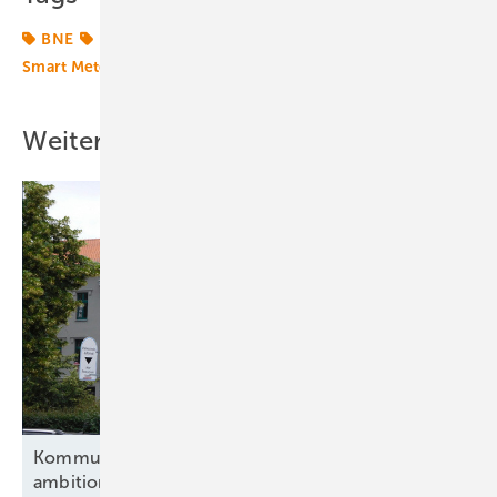
BNE
Energiemarkt
Energiemärkte weltweit
Smart Meter
Strommarkt
Windmarkt
Weitere Inhalte
Kommunen und Verbände fordern eine
ambitionierte
Energiewende