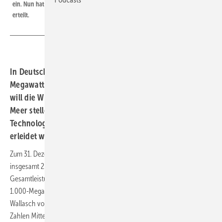
ein. Nun hat RWE Innogy den Auftrag auch für Nordsee One an Senvion
erteilt.
In Deutschland waren Ende 2014 mehr als 1.000
Megawatt Offshore-Leistung am Netz. In diesem Jahr
will die Windkraftbranche sogar noch mehr Turbinen ins
Meer stellen. Weltweit wächst das Interesse an der
Technologie. Aber das Uralt-US-Projekt Cape Wind
erleidet wieder einen Rückschlag.
Zum 31. Dezember 2014 speisten in der deutschen Nord- und Ostsee
insgesamt 258 Offshore-Windenergieanlagen mit einer
Gesamtleistung von 1.049,2 Megawatt Strom ein. „Wir haben die
1.000-Megawatt-Schallmauer durchbrochen“, sagte Anna-Kathrin
Wallasch von der Deutschen Windguard bei der Präsentation der
Zahlen Mitte Januar. Ihr Unternehmen hatte die Erhebung im Auftrag