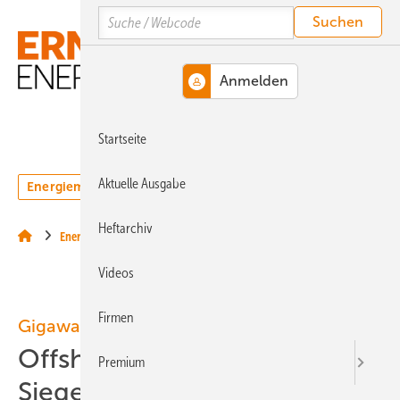
Springe
Springe
Springe
Search
auf
auf
auf
Hauptinhalt
Hauptmenü
SiteSearch
MENÜ
Startseite
Aktuelle Ausgabe
Energiemarkt
Technologie
Webinare
Podcasts
Heftarchiv
Energiemärkte weltweit
Videos
Firmen
Gigawatts vor der Küste
Offshore: Deutschlands
Premium
Siegeszug und US-