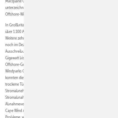
Macquarie Gruppe, verkauft. Ein entsprechender Kaufvertrag wurde
unterzeichnet. Das Interesse ausländischer Investoren an der
Offshore-Windkraft wächst, je mehr Erfahrungen gesammelt werden.
In Großbritannien gibt es die meisten Erfahrungen. Die Briten haben
über 1.100 Anlagen mit über vier Gigawatt vor ihren Küsten errichtet.
Weitere zehn Gigawatt sind im Bau oder genehmigt. Frankreich hat
noch im Dezember bekannt gegeben, eine dritte
Ausschreibungsrunde 2015 zu starten. Frankreich strebt sechs
Gigawatt bis 2020 an. Weniger erfreulich entwickelt sich das
Offshore-Geschäft in den USA. Dort haben die Planer des Offshore-
Windparks Cape Wind eine Niederlage einstecken müssen. Sie
konnten die Finanzierung nicht rechtzeitig zum Ende des Jahres in
trockene Tücher bringen, woraufhin die vorgesehenen
Stromabnehmer Nstar und National Grid die bestehenden
Stromabnahmeverträge aufgekündigt haben. Nstar hatte den
Abnahmevertrag über 15 Jahre bereits im November 2012 im der
Cape Wind Association abgeschlossen. Die Finanzierung macht
Probleme, weil nach wie vor eine lokale Bürgervereinigung