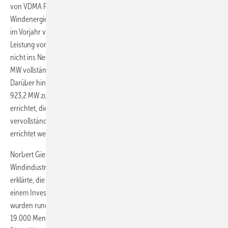
von VDMA Power Systems, Bundesverband Windenergie,
Windenergie-Agentur und Stiftung Offshore Windenergie wie schon
im Vorjahr vorgenommen. Tatsächlich wurden 268 Anlagen mit einer
Leistung von 1.218,1 MW errichtet, die bis zum Ende des Jahres noch
nicht ins Netz einspeisten. 285 Turbinen mit einer Leistung von 1.303,1
MW vollständig errichtet aber noch ohne erste Netzeinspeisung.
Darüber hinaus sind weitere Anlagen mit einer Gesamtleistung von
923,2 MW zu erwarten. Im Jahr 2014 wurden 211 Fundamente
errichtet, die bis Jahresende noch nicht mit Turbinen und Türmen
vervollständigt wurden. Bis 2020 sollen 6,5 Gigawatt in Deutschland
errichtet werden.
Norbert Giese, Vorsitzender des VDMA-Lenkungskreises Offshore-
Windindustrie und Vorstand der Stiftung Offshore-Windenergie,
erklärte, die 2014 in Deutschland installierte Leistung entspreche
einem Investitionsvolumen von etwa vier Milliarden Euro. „2013
wurden rund 1,9 Milliarden Euro in Deutschland umgesetzt und rund
19.000 Menschen durch die Offshore-Windindustrie beschäftigt.