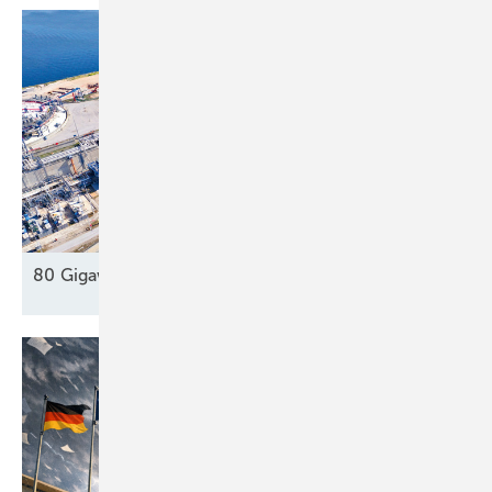
80 Gigawatt gegen die Dunkelflaute
?