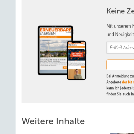
Keine Z
Mit unserem N
und Neuigkeit
Bei Anmeldung zu 
Angebote
der Mar
kann ich jederzei
finden Sie auch i
Verleihung eines Energie-Awards durch den Ölkonzern Eni 20
Wieder mehr Wind- und S
Weitere Inhalte
Die Ungewissheit über die Richtung, die Italiens neue R