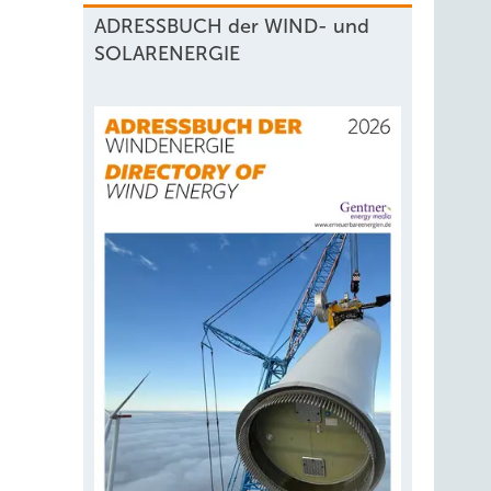
ADRESSBUCH der WIND- und
SOLARENERGIE
benen
020
de GSE
äßig
stunde
geln,
der
alien
en. Sie
tive
g von