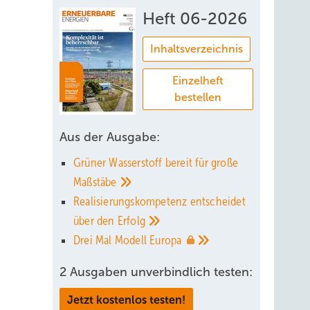
Heft 06-2026
Inhaltsverzeichnis
lich,
Einzelheft
bestellen
aften:
Aus der Ausgabe:
loni
Grüner Wasserstoff bereit für große
Maßstäbe
 „Wir
Realisierungskompetenz entscheidet
r
über den
Erfolg
es
Drei Mal Modell
Europa
rten
uf die
2 Ausgaben unverbindlich testen:
Jetzt kostenlos testen!