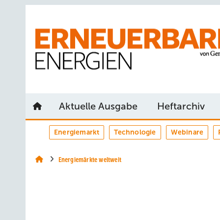
Springe
Springe
Springe
auf
auf
auf
Hauptinhalt
Hauptmenü
SiteSearch
Aktuelle Ausgabe
Heftarchiv
Energiemarkt
Technologie
Webinare
Energiemärkte weltweit