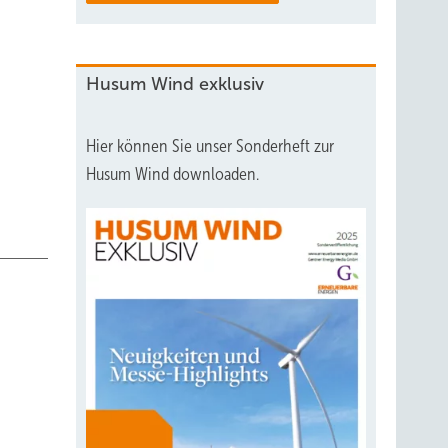
üne
Husum Wind exklusiv
erweil
f aus
Hier können Sie unser Sonderheft zur
Husum Wind downloaden.
13