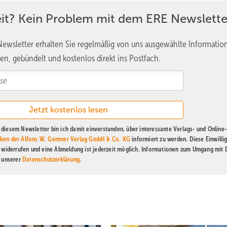
eit? Kein Problem mit dem ERE Newslette
ewsletter erhalten Sie regelmäßig von uns ausgewählte Informatio
en, gebündelt und kostenlos direkt ins Postfach.
diesem Newsletter bin ich damit einverstanden, über interessante Verlags- und Online-
ken der Alfons W. Gentner Verlag GmbH & Co. KG
informiert zu werden. Diese Einwilli
t widerrufen und eine Abmeldung ist jederzeit möglich. Informationen zum Umgang mit
n unserer
Datenschutzerklärung
.
22
olarparkzubau
egierung der Energiewendepolitik aufprägen wird, und die Hoffnung a