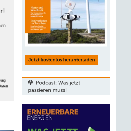
r!
nen
Jetzt kostenlos herunterladen
gung
Podcast: Was jetzt
 Daten
passieren muss!
Foto: Eni
uf ein