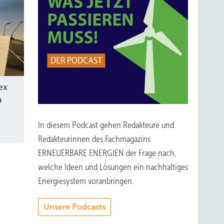
13 an
bis 1,3
ex
 kein
a
V-
In diesem Podcast gehen Redakteure und
sung.
Redakteurinnen des Fachmagazins
ERNEUERBARE ENERGIEN der Frage nach,
ass die
welche Ideen und Lösungen ein nachhaltiges
Energiesystem voranbringen.
n,
Unsere Podcasts
h zwölf