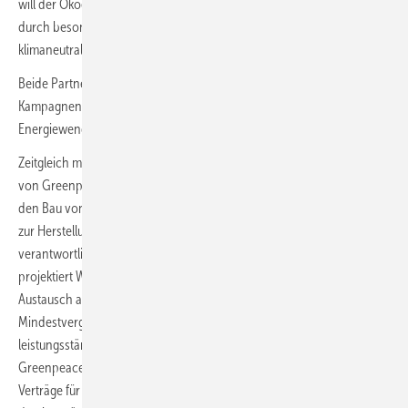
will der Ökoenergieversorger die Erdgasanteile seiner Gasprodukte
durch besonders hochwertiges Bio- oder auch synthetisch erzeugtes
klimaneutrales Gas ersetzt haben.
Beide Partner würden aber „wie bisher gemeinsam energiepolitische
Kampagnen durchführen und Maßnahmen entwickeln, mit denen sie
Energiewende und Klimaschutz vorantreiben“, erklärten diese.
Zeitgleich mit der Umbenennung firmiert auch die Kraftwerkstochter
von Greenpeace Energy neu. Das Unternehmen Planet Energy, für
den Bau von Erneuerbaren-Anlagen-Parks oder von Elektrolyseuren
zur Herstellung von grünem Wasserstoff aus Wind- und Solarstrom
verantwortlich, soll von Herbst an Green Planet Projects heißen. Es
projektiert Wind- und Solarparks und zielt unter anderem auf den
Austausch alter, nicht mehr durch einen gesetzlich gesicherten
Mindestvergütungspreis abgesicherter Windturbinen durch
leistungsstärkere Neuanlagen. Während das Mutterunternehmen
Greenpeace Energy mit Betreibern solcher Altanlagen derzeit
Verträge für eine ein- bis mehrjährige Stromabnahme abschließt und