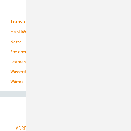
Bioenergie
Transformation
Energieversorger
Service
Mobilität
Kommunen
Netze
Stadtwerke
Speicher
Energiekonzerne
Lastmanagement
Wasserstoff
Wärme
Abo- & Leserservice
ADRESSBUCH der WIND- und SOLARENERGIE
AGB