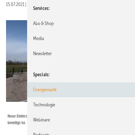
15.07.2021
|
Druckvorschau
Services
Abo & Shop
Media
Newsletter
Specials
Energiemarkt
Technologie
Greenpeace Energy - Andreas Oetker-Kast
Neue Elektrolyseanlage Haurup bei Flensburg, an der Greenpeace Energy
Webinare
beteiligt ist.
Podcasts