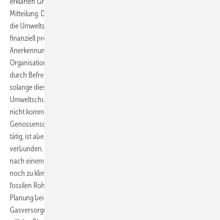
erklärten Greenpeace und Greenpeace Energy in einer gemeinsamen
Mitteilung. Darauf habe beispielsweise der falsche Vorwurf abgezielt,
die Umweltschutzorganisation würde von „ihren“ Windrädern
finanziell profitieren. Generell fördert der Staat durch die
Anerkennung einer Gemeinnützigkeit nicht kommerzielle
Organisationen wie beispielsweise auch Greenpeace Deutschland
durch Befreiung von Steuern und Abgaben. Allerdings gilt dies nur,
solange diese keine Profite erzielen. Tatsächlich ist die
Umweltschutzorganisation Greenpeace Deutschland eine solche
nicht kommerzielle, als gemeinnützig anerkannte Organisation. Die
Genossenschaft Greenpeace Energy hingegen ist im Energiegeschäft
tätig, ist aber wirtschaftlich nicht mit Greenpeace Deutschland
verbunden. Auch dürfe die politische Forderung von Greenpeace
nach einem schnellstmöglichen Ausstieg aus der Erdgasnutzung, die
noch zu klimaschädlichen CO2-Emissionen aus der Verbrennung des
fossilen Rohstoffes führt, nicht verwechselt werden mit der konkreten
Planung bei Greenpeace Energy. So will Greenpeace Energy die
Gasversorgung bis 2027 komplett klimaneutral ausrichten. Bis dahin