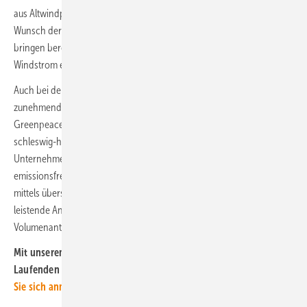
aus Altwindparks, deren Repowering die Kraftwerkstochter auf
Wunsch der Altwindpark-Eigentümer mit übernimmt. Diese PPA
bringen bereits rund 100 der 260 ausgelieferten Gigawattstunden
Windstrom ein.
Auch bei den Gaskunden erhöht das künftige Green Planet Energy
zunehmend den Erneuerbare-Energien-Anteil: Im April hatte
Greenpeace Energy offiziell den Betriebsstart des Elektrolyseurs im
schleswig-holsteinischen Haurup bekannt gegeben, an dem das
Unternehmen beteiligt ist. Der Elektrolyseur produziert den
emissionsfrei verbrennbaren Treibstoff und Energieträger Wasserstoff
mittels überschüssigem Wind- und Sonnenstrom. Die ein Megawatt
leistende Anlage nahe Flensburg speist dieses „Windgas“ mit einem
Volumenanteil von bis zu zwei Prozent ins öffentliche Gasnetz ein.
Mit unserem kostenlosen Newsletter bleiben Sie immer auf dem
Laufenden über die Entwicklung der Energiewende.
Hier können
Sie sich anmelden
.