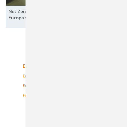
Net Zero Industry und Industrial Accelerator Acts:
Europa stärkt
Seewindkraftindustrie
Unsere Themen
Energiemarkt
Technologie
Energierecht
Planung
Energiemärkte weltweit
Logistik
Finanzierung
Betrieb
Onshore-Wind
Offshore-Wind
Solar