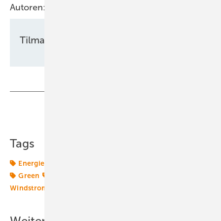
Autoren:
Tilman Weber
Teilen
Link kopieren
Tags
Energiemarkt
Energiemärkte weltweit
Energiewelt
Green
Wasserstoff
Windmarkt
Windstromvermarktung