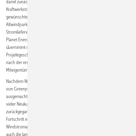
damit zunächst einen rentablen Weiterbetrieb ermöglicht, kommt die
Kraftwerkstochter Planet Energy im Falle eines von den Betreibern
gewünschten späteren Anlagen-Austausches wieder ins Spiel. Wo
Altwindparkbetreiber einen entsprechenden speziellen
Stromliefervertrag mit Greenpeace Energy abschließen, beginnt
Planet Energy die Projektierung des Anlagentauschs. Dabei
übernimmt die Greenpeace-Energy-Tochter das Risiko des
Projektgeschäfts – und die Altwindturbinenbetreiber können noch
nach der erreichten Repowering-Genehmigung entscheiden, ob sie
Miteigentümer auch am künftigen Windpark sein wollen.
Nachdem Windstrom schon 2018 und 2019 knapp über 50 Prozent im
von Greenpeace Energy jährlich ausgelieferten Stromvolumen
ausgemacht hatte, war der Anteil 2020 aufgrund des Zugewinns sehr
vieler Neukunden auf zwischenzeitlich rund 45 Prozent
zurückgegangen. 2021 will der Ökostromversorger einen klaren
Fortschritt erkennen lassen. Er rechnet damit, in diesem Jahr den
Windstromanteil auf 53 Prozent wachsen zu lassen. Dafür dienen
auch die langfristigen Stromlieferverträge zur Abnahme des Stroms