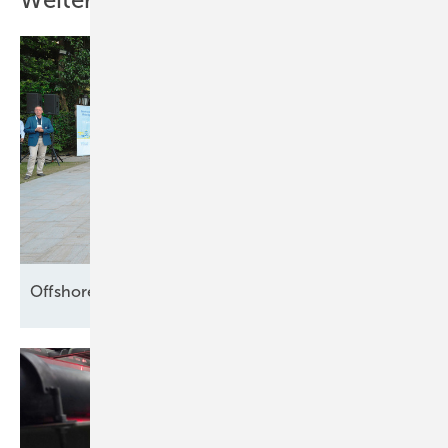
Weitere Inhalte
Offshore setzt die Segel
neu