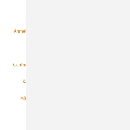
Alle Inhalte chronologisch
Anmelden
Anmeldung & Registrierung
Datenschutz
E-Paper
ERNEUERBARE ENERGIEN abonnieren
Gentner Energy Media
Gentner Verlag
Impressum
Karriere bei Gentner
Team
Mediaservice
Mitgliedschaften und Engagement
Newsletter
Privacy Manager
RSS-Feed