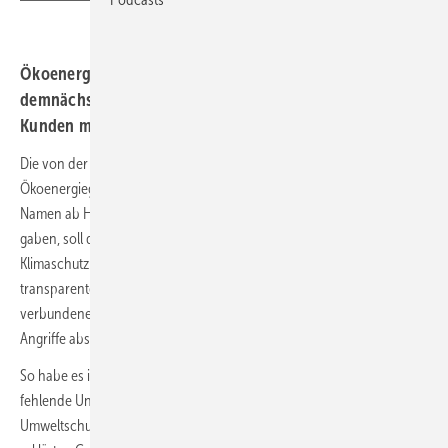
Ökoenergieversorger Greenpeace Energy heißt
demnächst Green Planet Energy und beliefert die
Kunden mit einem rasch wachsenden Windkraftanteil.
Die von der Umweltschutzorganisation Greenpeace 1999 gegründete
Ökoenergiegenossenschaft Greenpeace Energy soll den neuen
Namen ab Herbst tragen. Wie beide Organisationen jetzt bekannt
gaben, soll die Umbenennung die Rollenaufteilung im Umwelt- und
Klimaschutz sowie in der Energiewende für die Öffentlichkeit
transparenter werden lassen. Damit wollen sich die miteinander
verbundenen Partner erklärtermaßen auch besser gegen politische
Angriffe abschirmen.
So habe es in der Vergangenheit schon Versuche gegeben, durch
fehlende Unterscheidungen die Gemeinnützigkeit der
Umweltschutzorganisation im öffentlichen Diskurs in Frage zu stellen,