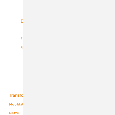
Unsere Themen
Energiemarkt
Technologie
Energierecht
Planung
Energiemärkte weltweit
Logistik
Finanzierung
Betrieb
Onshore-Wind
Offshore-Wind
Solar
Bioenergie
Transformation
Energieversorger
Service
Mobilität
Kommunen
Netze
Stadtwerke