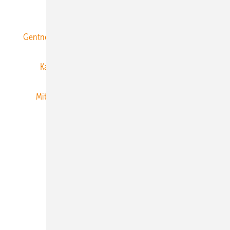
ERNEUERBARE ENERGIEN abonnieren
Gentner Energy Media
Gentner Verlag
Impressum
Karriere bei Gentner
Team
Mediaservice
Mitgliedschaften und Engagement
Newsletter
Privacy Manager
RSS-Feed
Veranstaltungen / Webinare
© 2026 ERNEUERBARE ENERGIEN