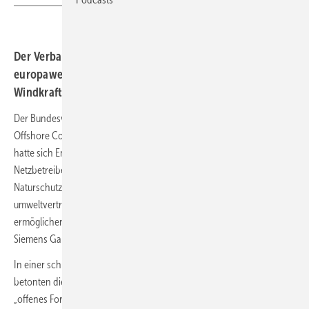
Der Verband BWO ist das 23. Mitglied einer gemeinsamen
europaweiten Plattform von Netzbetreibern, Offshore-
Windkraftbranche und Umweltschützern.
Der Bundesverband der Windparkbetreiber Offshore (BWO) ist der
Offshore Coalition for Energy and Nature (Ocean) beigetreten. Ocean
hatte sich Ende 2020 als europaweite Plattform mehrerer
Netzbetreiber, Energieversorger sowie Klima-, Umwelt- und
Naturschutzorganisationen zusammengeschlossen, um einen
umweltverträglichen Ausbau der Offshore-Windenergie zu
ermöglichen. Als einziger Windenergieanlagen-Hersteller ist bislang
Siemens Gamesa ebenfalls Mitglied von Ocean.
In einer schriftlichen dreiseitigen
Übereinkunftserklärung
betonten die 23 unterzeichnenden Organisationen inzwischen, ein
„offenes Forum für Diskussionen bereitzustellen“, das existierende