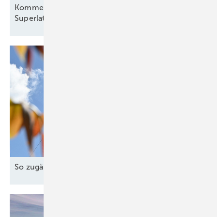
Kommentar: Warum die neuen Windkraft-
Superlative derzeit eher einen Kater
auslösen
So zugänglich muss die Energiewende
sein