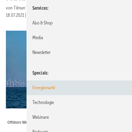
von
Tilman Weber
Services
18.07.2021
|
Druckvorschau
Abo & Shop
Media
Newsletter
Specials
Energiemarkt
Technologie
Siemens Gamesa
Webinare
Offshore Windpark Burbo Bank Extension
Podcasts