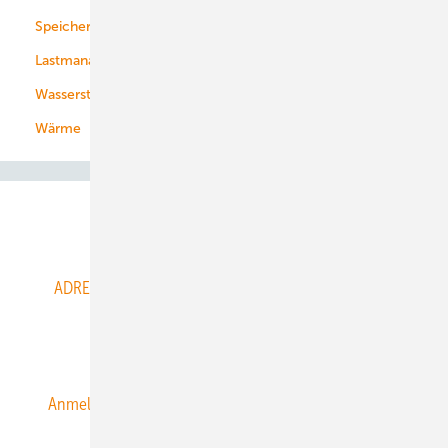
Speicher
Energiekonzerne
Lastmanagement
Wasserstoff
Wärme
Abo- & Leserservice
ADRESSBUCH der WIND- und SOLARENERGIE
AGB
Alle Inhalte chronologisch
Anmelden
Anmeldung & Registrierung
Datenschutz
E-Paper