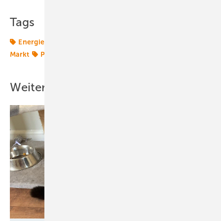
Tags
Energiemarkt
Energiemärkte weltweit
Offshore-
Markt
Plattform
Windenergie
Windmarkt
Weitere Inhalte