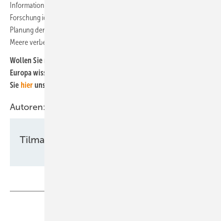
Informationen und Erfahrungen zusammenträgt, den Bedarf weiterer
Forschung identifiziert und Vorschläge dafür erarbeitet, wie sich die
Planung der Offshore-Windenergie-Entwicklung für die europäischen
Meere verbessern lässt.
Wollen Sie mehr über die Entwicklung der Offshore-Windkraft in
Europa wissen und dabei auf dem Laufenden bleiben, bestellen
Sie
hier
unseren kostenlosen Newsletter!
Autoren:
Tilman Weber
Teilen
Link kopieren