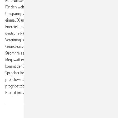
Rotorblätter der Anlagen liefert LM Wind Power.
Für den weiteren Ausbau installiert C-Power eine zweite
Umspannplattform. Später wird Thornton Bank aus drei Teilen zu
einmal 30 und zweimal rund 148 MW bestehen. Der französische
Energiekonzern EDF wird Abschnitt eins und drei betreiben, der
deutsche RWE-Konzern hält Abschnitt zwei. Belgiens Offshore-
Vergütung ist etwa so hoch wie Deutschlands. Sie besteht aus
Grünstromzertifikaten mit festem Abnahmepreis, auf den der
Strompreis aufsummiert wird. „Für die ersten 216 installierten
Megawatt erhält man in Belgien 10,7 Cent pro Kilowattstunde. Dazu
kommt der Großhandelsstrompreis von etwa fünf Cent“, sagt RWE-
Sprecher Konrad Böcker. Jedes weitere Megawatt wird mit neun Cent
pro Kilowattstunde plus Strompreis vergütet. Mit den jährlich
prognostizierten 1.000 GWh könnte das 1,3 Milliarden Euro teure
Projekt pro Jahr gut 150 Millionen Euro Umsatz machen. (deg)
Teilen
Link kopieren