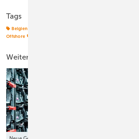
Tags
Belgien
Energiemarkt
Energiemärkte weltweit
Offshore
RWE Innogy
Repower
Windmarkt
Weitere Inhalte
Neue Geschäfte für
Speicher