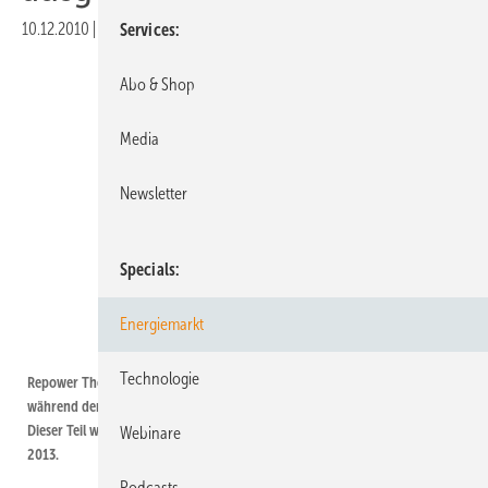
10.12.2010
|
Druckvorschau
Services
Abo & Shop
Media
Newsletter
Specials
Energiemarkt
Foto: Jan Oelker
Technologie
Repower Thornton Bank | Der Offshore Wind-Park Thornton Bank
während der Konstruktion des ersten Abschnittes mit 30 Megawatt (MW).
Dieser Teil wurde 2009 fertig gestellt. Weitere 295 MW folgen bis Ende
Webinare
2013.
Podcasts