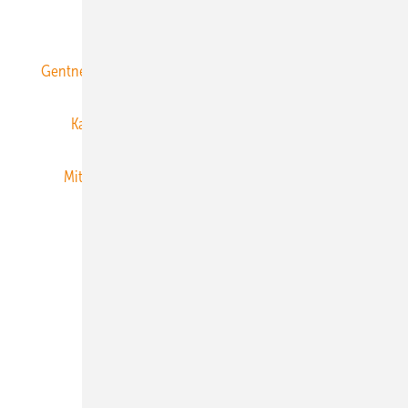
ERNEUERBARE ENERGIEN abonnieren
Gentner Energy Media
Gentner Verlag
Impressum
Karriere bei Gentner
Team
Mediaservice
Mitgliedschaften und Engagement
Newsletter
Privacy Manager
RSS-Feed
Veranstaltungen / Webinare
© 2026 ERNEUERBARE ENERGIEN