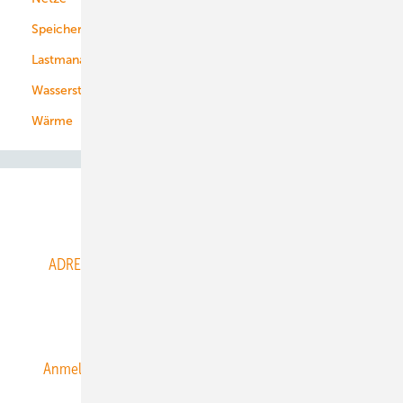
Speicher
Energiekonzerne
Lastmanagement
Wasserstoff
Wärme
Abo- & Leserservice
ADRESSBUCH der WIND- und SOLARENERGIE
AGB
Alle Inhalte chronologisch
Anmelden
Anmeldung & Registrierung
Datenschutz
E-Paper