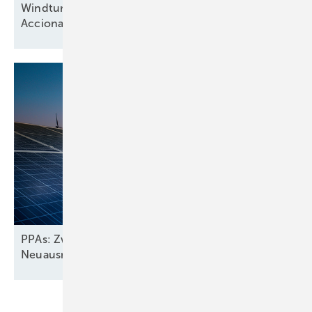
Windturbinenbauer Nordex und Anteilseigner
Acciona offen für neue
Wachstumsphase
PPAs: Zwischen Wachstum und
Neuausrichtung