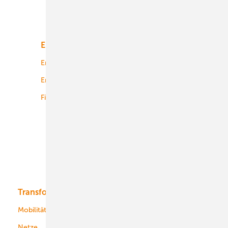
Unsere Themen
Energiemarkt
Technologie
Energierecht
Planung
Energiemärkte weltweit
Logistik
Finanzierung
Betrieb
Onshore-Wind
Offshore-Wind
Solar
Bioenergie
Transformation
Energieversorger
Service
Mobilität
Kommunen
Netze
Stadtwerke