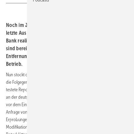
Noch im Jahr 2013 will das C-Power Konsortium die
letzte Ausbaustufe des belgischen Windparks Thornton
Bank realisieren. Die ersten 30 Megawatt des Windparks
sind bereits seit Sommer 2009 in rund 30 Kilometer
Entfernung von der belgischen Hafenstadt Oostende in
Betrieb.
Nun stockt das Konsortium auf: Die weiteren 48 Windturbinen bildet
die Folgegeneration Repower 6M, mit 6,15 MW Leistung. Bislang
testete Repower diesen Anlagentyp nur onshore mit drei Prototypen
an der deutschen Grenze zu Dänemark. Gesonderte Offshore-Tests
vor dem Einsatz in Thornton Bank plant das Unternehmen nicht. Auf
Anfrage von ERNEUERBARE ENERGIEN teilte Repower mit, das weitere
Erprobungen auf See nicht nötig seien, da es sich lediglich um
Modifikationen der 5M-Serie handelt. Die 61,5 Meter langen