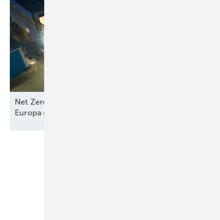
Net Zero Industry und Industrial Accelerator Acts:
Europa stärkt
Seewindkraftindustrie