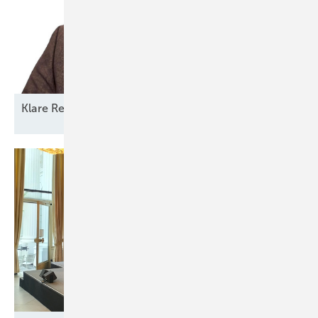
Klare Regeln statt
Reformchaos